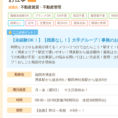
不動産賃貸・不動産管理
派遣先
職種未経験OK
ブランクOK
OA不要
英語不要
履歴書不要
WE
残業なし
住宅
交費支給
駅歩5分
服装自由
職場が禁煙
ここがポイント！
【未経験OK！】【残業なし！】大手グループ！事務の
時間もココロも余裕が持てる！メリハリつけてはたらこう＊駅すぐ！
ト！博多エリア＊駅近で通いやすい！博多駅から徒歩圏内！服装はカ
ての転職が不安・お仕事探しの悩みを聞いてほしい方必見！夜間・土
プ！おしごと相談付き登録会
勤務地
福岡市博多区
博多駅から徒歩4分／櫛田神社前駅から徒歩5分
曜日頻度
月～金（週5日） ※土日祝休み！
時間
09:00～18:00(実働7時間55分 休憩1時間05分)
期間
【急募】即日～長期 ※8月～！