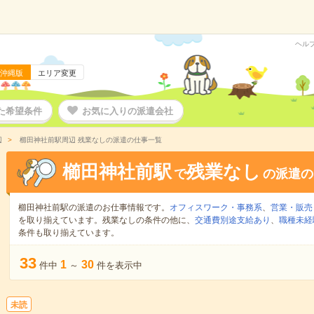
ヘル
沖縄版
エリア変更
た希望条件
お気に入りの派遣会社
辺
櫛田神社前駅周辺 残業なしの派遣の仕事一覧
櫛田神社前駅
残業なし
で
の派遣の
櫛田神社前駅の派遣のお仕事情報です。
オフィスワーク・事務系
、
営業・販売
を取り揃えています。残業なしの条件の他に、
交通費別途支給あり
、
職種未経
条件も取り揃えています。
33
1
30
件中
～
件を表示中
未読