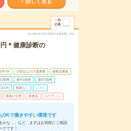
詳しく見る
一括
応募
No.NEOKYAG天神236博多駅_TJN
0円＊健康診断の
新卒OK
10名以上の大量募集
複数名募集
3日勤務
週4日勤務
週5日勤務
のみOK
残業なし
シフト
職場が分煙
派遣多
ルーティン
もOKで働きやすい環境です
るかな…」など、まずはお気軽にご相談
ークです！