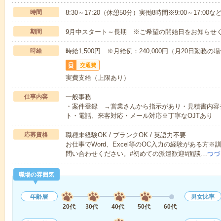
時間
8:30～17:20（休憩50分）実働8時間※9:00～17:0
期間
9月中スタート～長期 ※ご希望の開始日をお知らせ
時給
時給1,500円 ※月給例：240,000円（月20日勤務の
交通費
実費支給（上限あり）
仕事内容
一般事務
・案件登録 →営業さんから指示があり・見積書内容
ト・電話、来客対応・メール対応※丁寧なOJTあり
応募資格
職種未経験OK / ブランクOK / 英語力不要
お仕事でWord、Excel等のOC入力の経験がある
問い合わせください。#初めての派遣歓迎#面談…
つづ
職場の雰囲気
年齢層
男女比率
20代
30代
40代
50代
60代