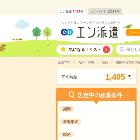
エン派遣
7424
件
エンバイト
12362
件
ちょうど良いワークライフバランスが叶う
九州・
気になる！リスト
0
保存し
派遣TOP
九州・沖縄
福岡
櫛田神社前駅周
,
1
4
0
5
平均時給:
円
設定中の検索条件
期間
---
派遣形式
---
時給
---