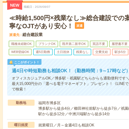
NEW
掲載日
2026/08/07
≪時給1,500円×残業なし≫総合建設で
寧なOJTがあり安心！
派遣
総合建設業
派遣先
職種未経験OK
ブランクOK
既卒第二新卒OK
英語不要
履歴書不要
WEB登録OK
週5日勤務
土日祝休
残業なし
交費支給
駅歩5分
ここがポイント！
週4日や時短勤務も相談OK！（勤務時間：9～17時など
オフィスカジュアルOK／博多駅・祇園駅どちらからも通勤便利です
最大15,000円分の「選べる電子マネーギフト」プレゼント！《LIN
で検索！
勤務地
福岡市博多区
博多駅から徒歩4分／櫛田神社前駅から徒歩7分／祇園(
駅から徒歩12分／中洲川端駅から徒歩14分
曜日頻度
就業曜日／月～金週4日も相談OK