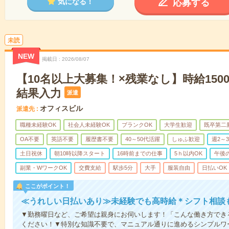
応募する
気になる！
未読
NEW
掲載日
2026/08/07
【10名以上大募集！×残業なし】時給150
結果入力
派遣
オフィスビル
派遣先
職種未経験OK
社会人未経験OK
ブランクOK
大学生歓迎
既卒第二
OA不要
英語不要
履歴書不要
40～50代活躍
しゅふ歓迎
週2～
土日祝休
朝10時以降スタート
16時前までの仕事
5ｈ以内OK
午後
副業・WワークOK
交費支給
駅歩5分
大手
服装自由
日払いOK
ここがポイント！
≪うれしい日払いあり≫未経験でも高時給＊シフト相談
▼勤務曜日など、ご希望は親身にお伺いします！「こんな働き方でき
ください！▼特別な知識不要で、マニュアル通りに進めるシンプルワ