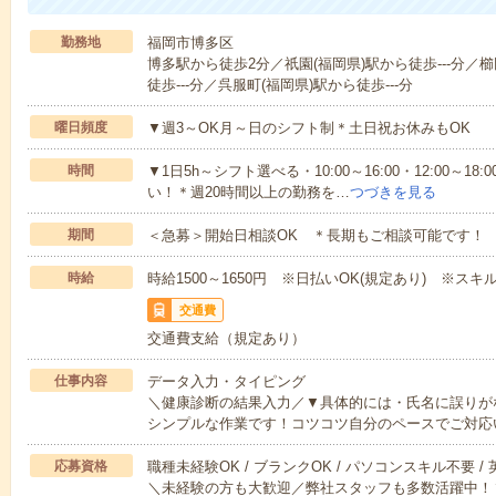
勤務地
福岡市博多区
博多駅から徒歩2分／祇園(福岡県)駅から徒歩---分／
徒歩---分／呉服町(福岡県)駅から徒歩---分
曜日頻度
▼週3～OK月～日のシフト制＊土日祝お休みもOK
時間
▼1日5h～シフト選べる・10:00～16:00・12:00～
い！＊週20時間以上の勤務を…
つづきを見る
期間
＜急募＞開始日相談OK ＊長期もご相談可能です！
時給
時給1500～1650円 ※日払いOK(規定あり) ※ス
交通費
交通費支給（規定あり）
仕事内容
データ入力・タイピング
＼健康診断の結果入力／▼具体的には・氏名に誤りが
シンプルな作業です！コツコツ自分のペースでご対応
応募資格
職種未経験OK / ブランクOK / パソコンスキル不要 /
＼未経験の方も大歓迎／弊社スタッフも多数活躍中！▼