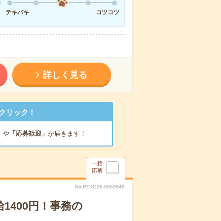
テキパキ
コツコツ
詳しく見る
クリック！
」
や
「応募歓迎」
が届きます！
一括
応募
No.PTKO26-0563848
1400円！事務の