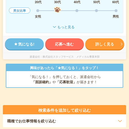
20代
30代
40代
50代
60代
男女比率
女性
男性
もっと見る
気になる!
応募へ進む
詳しく見る
派遣会社
株式会社スタッフサービス メディカル事業本部
興味があったら「★気になる！」をタップ！
「気になる！」を押しておくと、派遣会社から
「面談確約」
や
「応募歓迎」
が届きます！
検索条件を追加して絞り込む
職種
でお仕事情報を絞り込む