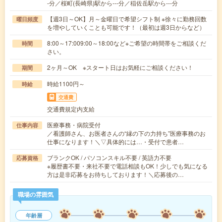
-分／桜町(長崎県)駅から---分／稲佐岳駅から---分
【週3日～OK】月～金曜日で希望シフト制 ※徐々に勤務回数
曜日頻度
を増やしていくことも可能です！（最初は週3日からなど）
8:00～17:009:00～18:00など※ご希望の時間帯をご相談くだ
時間
さい。
2ヶ月～OK ※スタート日はお気軽にご相談ください！
期間
時給1100円～
時給
交通費
交通費規定内支給
医療事務・病院受付
仕事内容
／看護師さん、お医者さんの“縁の下の力持ち”医療事務のお
仕事になります！＼▽具体的には…・受付で患者…
ブランクOK / パソコンスキル不要 / 英語力不要
応募資格
※履歴書不要・来社不要で電話相談もOK！少しでも気になる
方は是非応募をお待ちしております！＼応募後の…
職場の雰囲気
年齢層