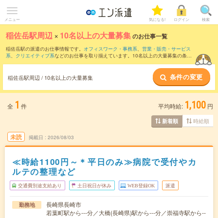
メニュー
気になる!
ログイン
検索
稲佐岳駅周辺
×
10名以上の大量募集
のお仕事一覧
稲佐岳駅の派遣のお仕事情報です。
オフィスワーク・事務系
、
営業・販売・サービス
系
、
クリエイティブ系
などのお仕事を取り揃えています。10名以上の大量募集の条件
の他に、
交通費別途支給あり
、
職種未経験OK
、
友だちと一緒の応募OK
などのこだわ
り条件も取り揃えています。
条件の変更
稲佐岳駅周辺 / 10名以上の大量募集
1
1,100
全
件
平均時給:
円
時給順
新着順
未読
掲載日
2026/08/03
≪時給1100円～＊平日のみ≫病院で受付やカ
ルテの整理など
交通費別途支給あり
土日祝日が休み
WEB登録OK
派遣
長崎県長崎市
勤務地
若葉町駅から---分／大橋(長崎県)駅から---分／崇福寺駅から--