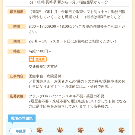
-分／桜町(長崎県)駅から---分／稲佐岳駅から---分
【週3日～OK】月～金曜日で希望シフト制 ※徐々に勤務回数
曜日頻度
を増やしていくことも可能です！（最初は週3日からなど）
8:00～17:009:00～18:00など※ご希望の時間帯をご相談くだ
時間
さい。
2ヶ月～OK ※スタート日はお気軽にご相談ください！
期間
時給1100円～
時給
交通費
交通費規定内支給
医療事務・病院受付
仕事内容
／看護師さん、お医者さんの“縁の下の力持ち”医療事務のお
仕事になります！＼▽具体的には…・受付で患者…
ブランクOK / パソコンスキル不要 / 英語力不要
応募資格
※履歴書不要・来社不要で電話相談もOK！少しでも気になる
方は是非応募をお待ちしております！＼応募後の…
職場の雰囲気
年齢層