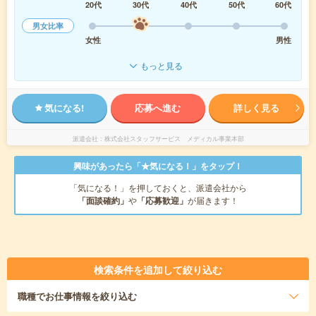
20代
30代
40代
50代
60代
男女比率
女性
男性
もっと見る
気になる!
応募へ進む
詳しく見る
派遣会社
株式会社スタッフサービス メディカル事業本部
興味があったら「★気になる！」をタップ！
「気になる！」を押しておくと、派遣会社から
「面談確約」
や
「応募歓迎」
が届きます！
検索条件を追加して絞り込む
職種
でお仕事情報を絞り込む