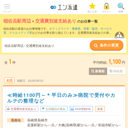
メニュー
気になる!
ログイン
検索
稲佐岳駅周辺
×
交通費別途支給あり
のお仕事一覧
稲佐岳駅の派遣のお仕事情報です。
オフィスワーク・事務系
、
営業・販売・サービス
系
、
クリエイティブ系
などのお仕事を取り揃えています。交通費別途支給ありの条件
の他に、
職種未経験OK
、
友だちと一緒の応募OK
、
週4日勤務
などのこだわり条件も取
り揃えています。
条件の変更
稲佐岳駅周辺 / 交通費別途支給あり
1
1,100
全
件
平均時給:
円
時給順
新着順
未読
掲載日
2026/08/03
≪時給1100円～＊平日のみ≫病院で受付やカ
ルテの整理など
交通費別途支給あり
土日祝日が休み
WEB登録OK
派遣
長崎県長崎市
勤務地
若葉町駅から---分／大橋(長崎県)駅から---分／崇福寺駅から--