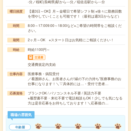
-分／桜町(長崎県)駅から---分／稲佐岳駅から---分
【週3日～OK】月～金曜日で希望シフト制 ※徐々に勤務回数
曜日頻度
を増やしていくことも可能です！（最初は週3日からなど）
8:00～17:009:00～18:00など※ご希望の時間帯をご相談くだ
時間
さい。
2ヶ月～OK ※スタート日はお気軽にご相談ください！
期間
時給1100円～
時給
交通費
交通費規定内支給
医療事務・病院受付
仕事内容
／看護師さん、お医者さんの“縁の下の力持ち”医療事務のお
仕事になります！＼▽具体的には…・受付で患者…
ブランクOK / パソコンスキル不要 / 英語力不要
応募資格
※履歴書不要・来社不要で電話相談もOK！少しでも気になる
方は是非応募をお待ちしております！＼応募後の…
職場の雰囲気
年齢層