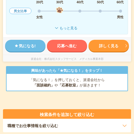
20代
30代
40代
50代
60代
男女比率
女性
男性
もっと見る
気になる!
応募へ進む
詳しく見る
派遣会社
株式会社スタッフサービス メディカル事業本部
興味があったら「★気になる！」をタップ！
「気になる！」を押しておくと、派遣会社から
「面談確約」
や
「応募歓迎」
が届きます！
検索条件を追加して絞り込む
職種
でお仕事情報を絞り込む