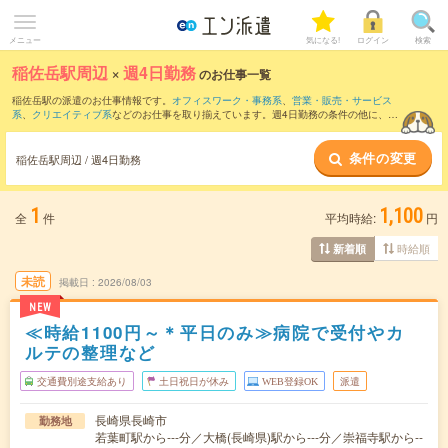
メニュー
気になる!
ログイン
検索
稲佐岳駅周辺
×
週4日勤務
のお仕事一覧
稲佐岳駅の派遣のお仕事情報です。
オフィスワーク・事務系
、
営業・販売・サービス
系
、
クリエイティブ系
などのお仕事を取り揃えています。週4日勤務の条件の他に、
交
通費別途支給あり
、
職種未経験OK
、
友だちと一緒の応募OK
などのこだわり条件も取
り揃えています。
条件の変更
稲佐岳駅周辺 / 週4日勤務
1
1,100
全
件
平均時給:
円
時給順
新着順
未読
掲載日
2026/08/03
NEW
≪時給1100円～＊平日のみ≫病院で受付やカ
ルテの整理など
交通費別途支給あり
土日祝日が休み
WEB登録OK
派遣
長崎県長崎市
勤務地
若葉町駅から---分／大橋(長崎県)駅から---分／崇福寺駅から--