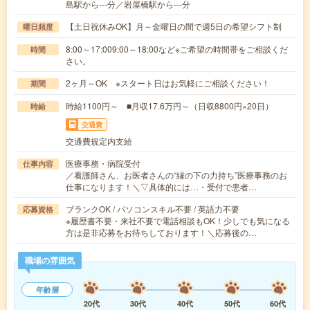
島駅から---分／岩屋橋駅から---分
【土日祝休みOK】月～金曜日の間で週5日の希望シフト制
曜日頻度
8:00～17:009:00～18:00など※ご希望の時間帯をご相談くだ
時間
さい。
2ヶ月～OK ※スタート日はお気軽にご相談ください！
期間
時給1100円～ ■月収17.6万円～（日収8800円×20日）
時給
交通費
交通費規定内支給
医療事務・病院受付
仕事内容
／看護師さん、お医者さんの“縁の下の力持ち”医療事務のお
仕事になります！＼▽具体的には…・受付で患者…
ブランクOK / パソコンスキル不要 / 英語力不要
応募資格
※履歴書不要・来社不要で電話相談もOK！少しでも気になる
方は是非応募をお待ちしております！＼応募後の…
職場の雰囲気
年齢層
20代
30代
40代
50代
60代