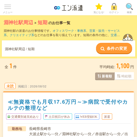
メニュー
気になる!
ログイン
検索
淵神社駅周辺
×
短期
のお仕事一覧
淵神社駅の派遣のお仕事情報です。
オフィスワーク・事務系
、
営業・販売・サービス
系
、
クリエイティブ系
などのお仕事を取り揃えています。短期の条件の他に、
交通費
別途支給あり
、
職種未経験OK
、
友だちと一緒の応募OK
などでもお探し頂けます。
条件の変更
淵神社駅周辺 / 短期
1
1,100
全
件
平均時給:
円
時給順
新着順
未読
掲載日
2026/08/02
≪無資格でも月収17.6万円～≫病院で受付やカ
ルテの整理など
交通費別途支給あり
土日祝日が休み
WEB登録OK
派遣
長崎県長崎市
勤務地
大波止駅から---分／淵神社駅から---分／赤迫駅から---分／出