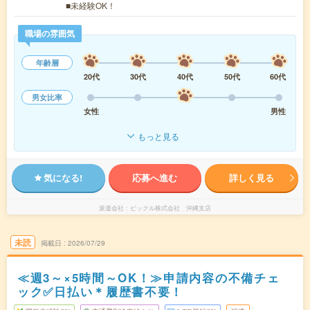
■未経験OK！
職場の雰囲気
年齢層
20代
30代
40代
50代
60代
男女比率
女性
男性
もっと見る
気になる!
応募へ進む
詳しく見る
派遣会社
ピックル株式会社 沖縄支店
未読
掲載日
2026/07/29
≪週3～×5時間～OK！≫申請内容の不備チェ
ック✅日払い＊履歴書不要！