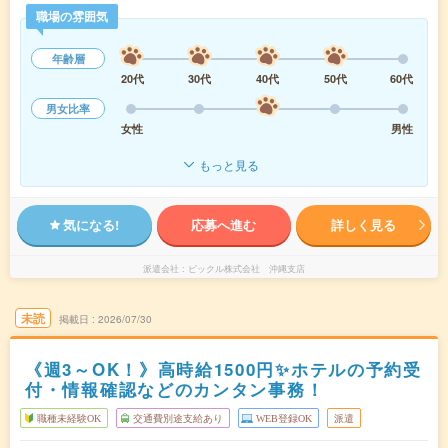
職場の雰囲気
年齢層
20代
30代
40代
50代
60代
男女比率
女性
男性
もっと見る
気になる!
応募へ進む
詳しく見る
派遣会社
ピックル株式会社 沖縄支店
未読
掲載日
2026/07/30
《週3～OK！》高時給1500円✨ホテルの予約受
付・情報確認などのカンタン事務！
職種未経験OK
交通費別途支給あり
WEB登録OK
派遣