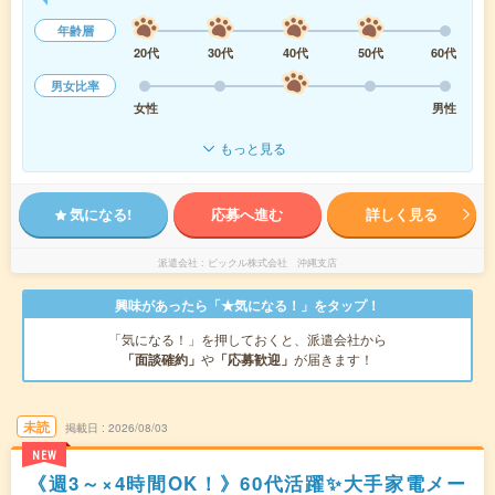
年齢層
20代
30代
40代
50代
60代
男女比率
女性
男性
もっと見る
気になる!
応募へ進む
詳しく見る
派遣会社
ピックル株式会社 沖縄支店
興味があったら「★気になる！」をタップ！
「気になる！」を押しておくと、派遣会社から
「面談確約」
や
「応募歓迎」
が届きます！
未読
掲載日
2026/08/03
NEW
《週3～×4時間OK！》60代活躍✨大手家電メー