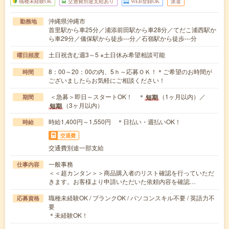
職種未経験OK
交通費別途支給あり
WEB登録OK
派遣
沖縄県沖縄市
勤務地
首里駅から車25分／浦添前田駅から車28分／てだこ浦西駅か
ら車29分／儀保駅から徒歩---分／石嶺駅から徒歩---分
土日祝含む週3～5 ※土日休み希望相談可能
曜日頻度
8：00～20：00の内、5ｈ～応募ＯＫ！＊ご希望のお時間が
時間
ございましたらお気軽にご相談ください！
＜急募＞即日～スタートOK！ ＊
（1ヶ月以内）／
短期
期間
（3ヶ月以内）
短期
時給1,400円～1,550円 ＊日払い・週払いOK！
時給
交通費
交通費別途一部支給
一般事務
仕事内容
＜＜超カンタン＞＞商品購入者のリスト確認を行っていただ
きます。お客様より申請いただいた依頼内容を確認…
職種未経験OK / ブランクOK / パソコンスキル不要 / 英語力不
応募資格
要
＊未経験OK！