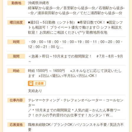
沖縄県沖縄市
勤務地
経塚駅から徒歩---分／首里駅から徒歩---分／石嶺駅から徒歩-
--分／浦添前田駅から徒歩---分／てだこ浦西駅から徒歩---分
■週3日～5日勤務（シフト制） ■希望日数でOK！ ■固定シフ
曜日頻度
トも相談可！ プライベート優先で働けます◎ シフト相談大
歓迎！ お気軽にご相談ください(^^)/ 勤務地所在地
・09：00～18：00・10：00～19：00・11；00～20：00・
時間
12：00～21：00 な…
＜急募＞即日～10月末までの期間限定！ ＃7月～8月～9月
期間
～
時給 1500円 ～ 1650円 ※スキルなどに応じて決定いたし
時給
ます ※日払い/週払い/半月払い/月払いOK！
交通費
支給あり
テレマーケティング・テレフォンオペレーター・コールセン
仕事内容
ター
／＊10月末までの期間限定＊人気の超～かんたん事務ワー
ク！ホテルの予約受付のお仕事です！カンタン！W…
職種未経験OK / ブランクOK / パソコンスキル不要 / 英語力不
応募資格
要