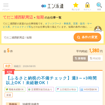
メニュー
気になる!
ログイン
検索
てだこ浦西駅周辺
×
短期
のお仕事一覧
てだこ浦西駅の派遣のお仕事情報です。
オフィスワーク・事務系
、
営業・販売・サー
ビス系
、
クリエイティブ系
などのお仕事を取り揃えています。短期の条件の他に、
交
通費別途支給あり
、
職種未経験OK
、
友だちと一緒の応募OK
などでもお探し頂けま
す。
条件の変更
てだこ浦西駅周辺 / 短期
5
1,380
全
件
平均時給:
円
時給順
新着順
未読
掲載日
2026/08/05
NEW
【ふるさと納税の不備チェック】週3～×3時間
以上OK！未経験OK！
職種未経験OK
交通費別途支給あり
土日祝日が休み
WEB登録OK
派遣
沖縄県沖縄市
勤務地