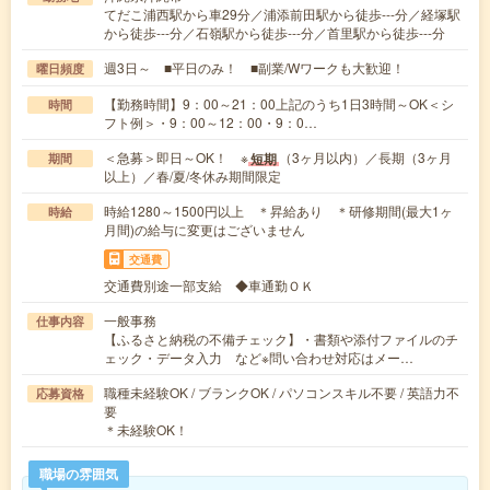
てだこ浦西駅から車29分／浦添前田駅から徒歩---分／経塚駅
から徒歩---分／石嶺駅から徒歩---分／首里駅から徒歩---分
週3日～ ■平日のみ！ ■副業/Wワークも大歓迎！
曜日頻度
【勤務時間】9：00～21：00上記のうち1日3時間～OK＜シ
時間
フト例＞・9：00～12：00・9：0…
＜急募＞即日～OK！ ※
（3ヶ月以内）／長期（3ヶ月
短期
期間
以上）／春/夏/冬休み期間限定
時給1280～1500円以上 ＊昇給あり ＊研修期間(最大1ヶ
時給
月間)の給与に変更はございません
交通費
交通費別途一部支給 ◆車通勤ＯＫ
一般事務
仕事内容
【ふるさと納税の不備チェック】・書類や添付ファイルのチ
ェック・データ入力 など※問い合わせ対応はメー…
職種未経験OK / ブランクOK / パソコンスキル不要 / 英語力不
応募資格
要
＊未経験OK！
職場の雰囲気