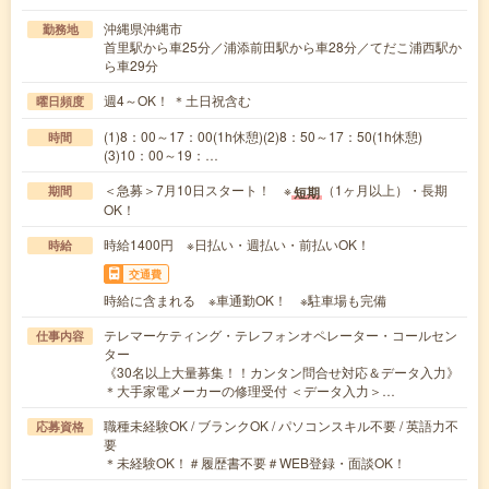
沖縄県沖縄市
勤務地
首里駅から車25分／浦添前田駅から車28分／てだこ浦西駅か
ら車29分
週4～OK！ ＊土日祝含む
曜日頻度
(1)8：00～17：00(1h休憩)(2)8：50～17：50(1h休憩)
時間
(3)10：00～19：…
＜急募＞7月10日スタート！ ※
（1ヶ月以上）・長期
短期
期間
OK！
時給1400円 ※日払い・週払い・前払いOK！
時給
交通費
時給に含まれる ※車通勤OK！ ※駐車場も完備
テレマーケティング・テレフォンオペレーター・コールセン
仕事内容
ター
《30名以上大量募集！！カンタン問合せ対応＆データ入力》
＊大手家電メーカーの修理受付 ＜データ入力＞…
職種未経験OK / ブランクOK / パソコンスキル不要 / 英語力不
応募資格
要
＊未経験OK！＃履歴書不要＃WEB登録・面談OK！