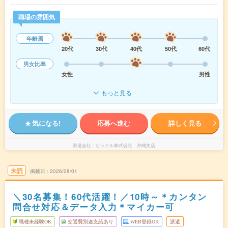
職場の雰囲気
年齢層
20代
30代
40代
50代
60代
男女比率
女性
男性
もっと見る
気になる!
応募へ進む
詳しく見る
派遣会社
ピックル株式会社 沖縄支店
未読
掲載日
2026/08/01
＼30名募集！60代活躍！／10時～＊カンタン
問合せ対応＆データ入力＊マイカー可
職種未経験OK
交通費別途支給あり
WEB登録OK
派遣