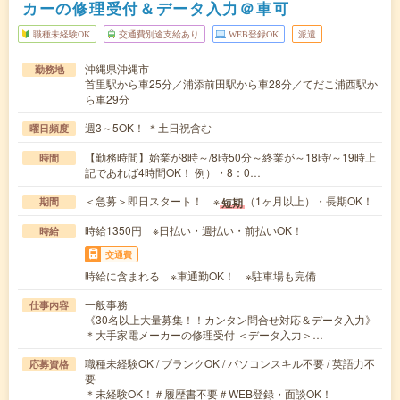
カーの修理受付＆データ入力＠車可
職種未経験OK
交通費別途支給あり
WEB登録OK
派遣
沖縄県沖縄市
勤務地
首里駅から車25分／浦添前田駅から車28分／てだこ浦西駅か
ら車29分
週3～5OK！ ＊土日祝含む
曜日頻度
【勤務時間】始業が8時～/8時50分～終業が～18時/～19時上
時間
記であれば4時間OK！ 例）・8：0…
＜急募＞即日スタート！ ※
（1ヶ月以上）・長期OK！
短期
期間
時給1350円 ※日払い・週払い・前払いOK！
時給
交通費
時給に含まれる ※車通勤OK！ ※駐車場も完備
一般事務
仕事内容
《30名以上大量募集！！カンタン問合せ対応＆データ入力》
＊大手家電メーカーの修理受付 ＜データ入力＞…
職種未経験OK / ブランクOK / パソコンスキル不要 / 英語力不
応募資格
要
＊未経験OK！＃履歴書不要＃WEB登録・面談OK！