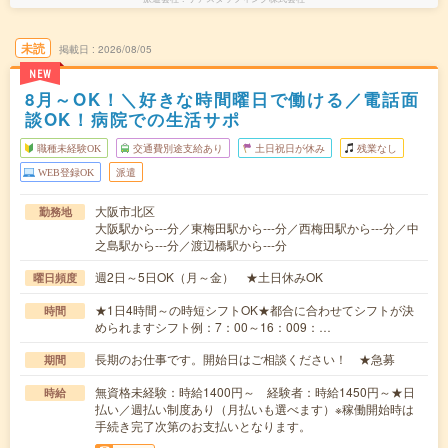
未読
掲載日
2026/08/05
NEW
8月～OK！＼好きな時間曜日で働ける／電話面
談OK！病院での生活サポ
職種未経験OK
交通費別途支給あり
土日祝日が休み
残業なし
WEB登録OK
派遣
大阪市北区
勤務地
大阪駅から---分／東梅田駅から---分／西梅田駅から---分／中
之島駅から---分／渡辺橋駅から---分
週2日～5日OK（月～金） ★土日休みOK
曜日頻度
★1日4時間～の時短シフトOK★都合に合わせてシフトが決
時間
められますシフト例：7：00～16：009：…
長期のお仕事です。開始日はご相談ください！ ★急募
期間
無資格未経験：時給1400円～ 経験者：時給1450円～★日
時給
払い／週払い制度あり（月払いも選べます）※稼働開始時は
手続き完了次第のお支払いとなります。