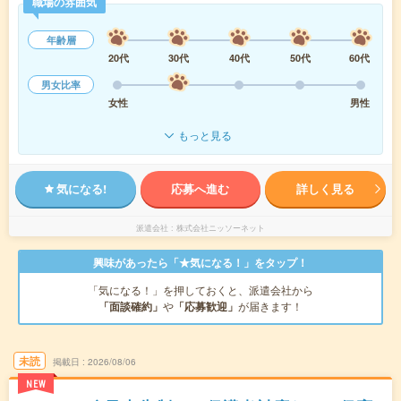
職場の雰囲気
年齢層
20代
30代
40代
50代
60代
男女比率
女性
男性
もっと見る
気になる!
応募へ進む
詳しく見る
派遣会社
株式会社ニッソーネット
興味があったら「★気になる！」をタップ！
「気になる！」を押しておくと、派遣会社から
「面談確約」
や
「応募歓迎」
が届きます！
未読
掲載日
2026/08/06
NEW