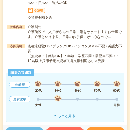
払い・日払い・週払いOK
交通費
交通費全額支給
介護関連
仕事内容
介護施設で、入居者さんの日常生活をサポートするお仕事で
す。介護というより、日常のお手伝いが中心なので…
職種未経験OK / ブランクOK / パソコンスキル不要 / 英語力不
応募資格
要
【無資格・未経験OK】＊年齢・学歴不問！履歴書不要！＊
10名以上採用予定≪資格取得支援制度あり≫受講…
職場の雰囲気
年齢層
20代
30代
40代
50代
60代
男女比率
女性
男性
もっと見る