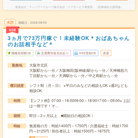
派遣会社
マンパワーグループ株式会社 ケアサービス事業部 （医療福祉介護関連）
未読
掲載日
2026/08/05
NEW
3ヵ月で73万円稼ぐ！未経験OK＊おばあちゃん
のお話相手など＊
職種未経験OK
交通費別途支給あり
WEB登録OK
派遣
大阪市北区
勤務地
大阪駅から---分／大阪梅田(阪神線)駅から---分／天神橋筋六
丁目駅から---分／天満駅から---分／中之島駅から---分
シフト制（月～日） ※平日のみなどの相談もOK ※週3なども
曜日頻度
相談OK
【シフト例】07:00～16:0009:00～18:0017:00～09:00※ 上記
時間
は一例です！そ…
即日～2ヶ月以上 ■開始日の相談OK！
期間
無資格の方：時給1400円～1750円 / 介護福祉士：時給1700
時給
円～2125円 / 初任者以上：時給1500円～1875円