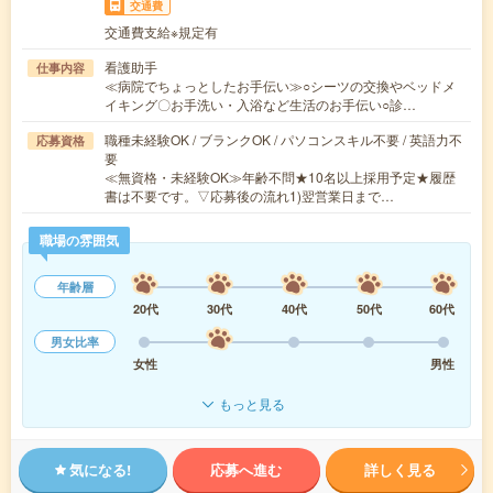
交通費
交通費支給※規定有
看護助手
仕事内容
≪病院でちょっとしたお手伝い≫○シーツの交換やベッドメ
イキング〇お手洗い・入浴など生活のお手伝い○診…
職種未経験OK / ブランクOK / パソコンスキル不要 / 英語力不
応募資格
要
≪無資格・未経験OK≫年齢不問★10名以上採用予定★履歴
書は不要です。▽応募後の流れ1)翌営業日まで…
職場の雰囲気
年齢層
20代
30代
40代
50代
60代
男女比率
女性
男性
もっと見る
気になる!
応募へ進む
詳しく見る