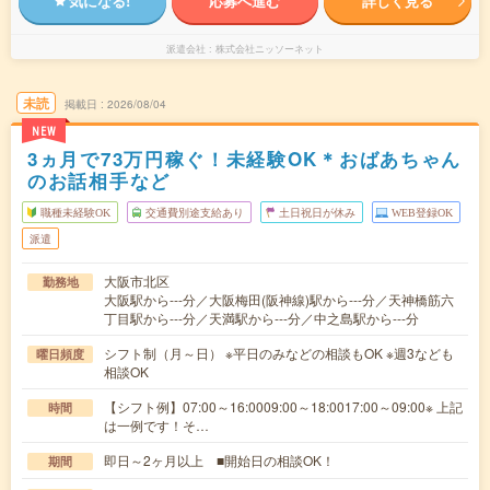
気になる!
応募へ進む
詳しく見る
派遣会社
株式会社ニッソーネット
未読
掲載日
2026/08/04
NEW
3ヵ月で73万円稼ぐ！未経験OK＊おばあちゃん
のお話相手など
職種未経験OK
交通費別途支給あり
土日祝日が休み
WEB登録OK
派遣
大阪市北区
勤務地
大阪駅から---分／大阪梅田(阪神線)駅から---分／天神橋筋六
丁目駅から---分／天満駅から---分／中之島駅から---分
シフト制（月～日） ※平日のみなどの相談もOK ※週3なども
曜日頻度
相談OK
【シフト例】07:00～16:0009:00～18:0017:00～09:00※ 上記
時間
は一例です！そ…
即日～2ヶ月以上 ■開始日の相談OK！
期間