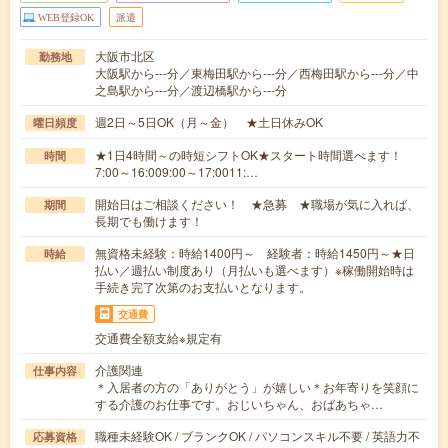
WEB登録OK
派遣
大阪市北区
勤務地
大阪駅から---分／東梅田駅から---分／西梅田駅から---分／中
之島駅から---分／渡辺橋駅から---分
週2日～5日OK（月～金） ★土日休みOK
曜日頻度
★1日4時間～の時短シフトOK★スタート時間選べます！
時間
7:00～16:009:00～17:0011:…
開始日はご相談ください！ ★急募 ★職場が気に入れば、
期間
長期でも働けます！
無資格未経験：時給1400円～ 経験者：時給1450円～★日
時給
払い／週払い制度あり（月払いも選べます）※稼働開始時は
手続き完了次第のお支払いとなります。
交通費
交通費全額支給※規定有
介護関連
仕事内容
＊入居者の方の「ありがとう」が嬉しい＊お年寄りを笑顔に
する介護のお仕事です。おじいちゃん、おばあちゃ…
職種未経験OK / ブランクOK / パソコンスキル不要 / 英語力不
応募資格