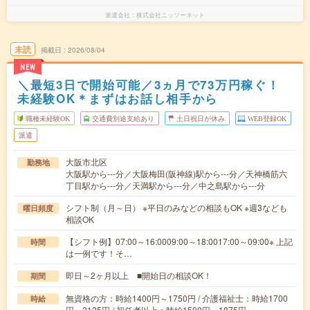
派遣会社
株式会社ニッソーネット
未読
掲載日
2026/08/04
NEW
＼最短3日で開始可能／3ヵ月で73万円稼ぐ！
未経験OK＊まずはお話し相手から
職種未経験OK
交通費別途支給あり
土日祝日が休み
WEB登録OK
派遣
大阪市北区
勤務地
大阪駅から---分／大阪梅田(阪神線)駅から---分／天神橋筋六
丁目駅から---分／天満駅から---分／中之島駅から---分
シフト制（月～日） ※平日のみなどの相談もOK ※週3なども
曜日頻度
相談OK
【シフト例】07:00～16:0009:00～18:0017:00～09:00※ 上記
時間
は一例です！そ…
即日～2ヶ月以上 ■開始日の相談OK！
期間
無資格の方：時給1400円～1750円 / 介護福祉士：時給1700
時給
円～2125円 / 初任者以上：時給1500円～1875円