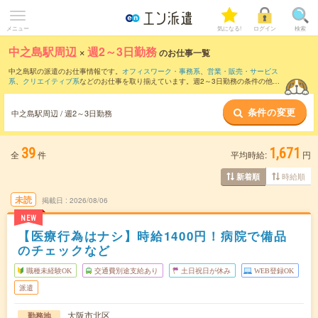
メニュー
気になる!
ログイン
検索
中之島駅周辺
×
週2～3日勤務
のお仕事一覧
中之島駅の派遣のお仕事情報です。
オフィスワーク・事務系
、
営業・販売・サービス
系
、
クリエイティブ系
などのお仕事を取り揃えています。週2～3日勤務の条件の他
に、
交通費別途支給あり
、
職種未経験OK
、
友だちと一緒の応募OK
などのこだわり条
件も取り揃えています。
条件の変更
中之島駅周辺 / 週2～3日勤務
39
1,671
全
件
平均時給:
円
時給順
新着順
未読
掲載日
2026/08/06
NEW
【医療行為はナシ】時給1400円！病院で備品
のチェックなど
職種未経験OK
交通費別途支給あり
土日祝日が休み
WEB登録OK
派遣
大阪市北区
勤務地