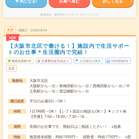
気になる!
応募へ進む
詳しく見る
派遣会社
株式会社リクルートスタッフィング
未読
掲載日
2026/08/04
NEW
【大阪市北区で働ける！】施設内で生活サポー
トのお仕事＊生活圏内で完結！
職種未経験OK
交通費別途支給あり
土日祝日が休み
WEB登録OK
派遣
大阪市北区
勤務地
大阪駅から---分／東梅田駅から---分／西梅田駅から---分／中
之島駅から---分／渡辺橋駅から---分
平日のみ週3日～OK！
曜日頻度
1日7時間～OK！【シフト固定の相談もOK！】▼シフト例
時間
【早番】7:00～16:00／7:30～16…
長期のお仕事です。開始日はご相談ください！ ※急募
期間
無資格未経験：時給1500円～ 経験者：時給1700円～ ※前
時給