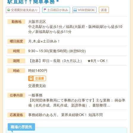
駅直結↑↑簡単事務＊
交通費別途支給あり
土日祝日が休み
WEB登録OK
派遣
大阪市北区
勤務地
中之島駅から徒歩1分／福島(大阪府・阪神線)駅から徒歩10
分／新福島駅から徒歩11分
月,木,金※土日休み！
曜日頻度
9:30～15:30(実働:5時間) (休憩60分)
時間
【急募】即日～長期（3カ月以上） ★8月～OK！
期間
時給1400円
時給
交通費
交通費支給
一般事務
仕事内容
【民間団体事務局にて事務のお仕事です】主な業務： 例会準
備（名札作成、席札作成、楽譜準備）、書類整理…
事務経験のある方。 業界未経験OK！ 知識不問
応募資格
職場の雰囲気