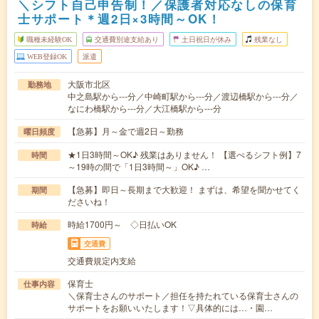
＼シフト自己申告制！／保護者対応なしの保育
士サポート＊週2日×3時間～OK！
職種未経験OK
交通費別途支給あり
土日祝日が休み
残業なし
WEB登録OK
派遣
大阪市北区
勤務地
中之島駅から---分／中崎町駅から---分／渡辺橋駅から---分／
なにわ橋駅から---分／大江橋駅から---分
【急募】月～金で週2日～勤務
曜日頻度
★1日3時間～OK♪ 残業はありません！ 【選べるシフト例】7
時間
～19時の間で「1日3時間～」OK♪ …
【急募】即日～長期まで大歓迎！ まずは、希望を聞かせてく
期間
ださいね！
時給1700円～ ◇日払いOK
時給
交通費
交通費規定内支給
保育士
仕事内容
＼保育士さんのサポート／担任を持たれている保育士さんの
サポートをお願いいたします！▽具体的には…・園…