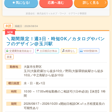
気になる!
応募へ進む
詳しく見る
派遣会社
株式会社ウィルオブ・ワーク ケアワーク事業部
未読
掲載日
2026/08/04
NEW
＼期間限定！週3日・時短OK／カタログやパン
フのデザイン@玉川駅
交通費別途支給あり
土日祝日が休み
残業なし
WEB登録OK
派遣
大阪市生野区
勤務地
玉川(大阪府)駅から徒歩10分／野田(大阪環状線)駅から徒歩
10分／中之島駅から徒歩10分
水・日・祝+1日
曜日頻度
10:00 ～ 17:00※時短勤務のご相談可(1日4h必須)【休憩】1時
時間
間
2026/08/17～2026/10/20 ※開始日相談OK ※1ヵ月程度延長の
期間
可能性あり