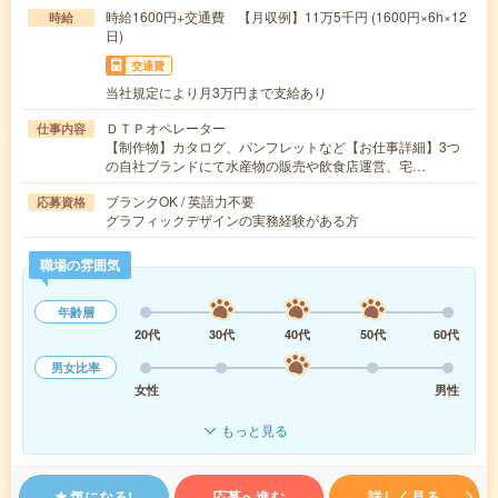
時給1600円+交通費 【月収例】11万5千円 (1600円×6h×12
時給
日)
交通費
当社規定により月3万円まで支給あり
ＤＴＰオペレーター
仕事内容
【制作物】カタログ、パンフレットなど【お仕事詳細】3つ
の自社ブランドにて水産物の販売や飲食店運営、宅…
ブランクOK / 英語力不要
応募資格
グラフィックデザインの実務経験がある方
職場の雰囲気
年齢層
20代
30代
40代
50代
60代
男女比率
女性
男性
もっと見る
気になる!
応募へ進む
詳しく見る