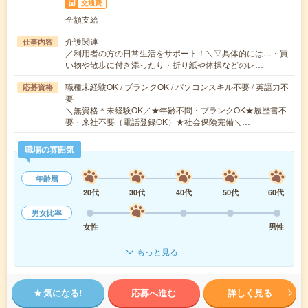
交通費
全額支給
介護関連
仕事内容
／利用者の方の日常生活をサポート！＼▽具体的には…・買
い物や散歩に付き添ったり・折り紙や体操などのレ…
職種未経験OK / ブランクOK / パソコンスキル不要 / 英語力不
応募資格
要
＼無資格＊未経験OK／★年齢不問・ブランクOK★履歴書不
要・来社不要（電話登録OK）★社会保険完備＼…
職場の雰囲気
年齢層
20代
30代
40代
50代
60代
男女比率
女性
男性
もっと見る
気になる!
応募へ進む
詳しく見る