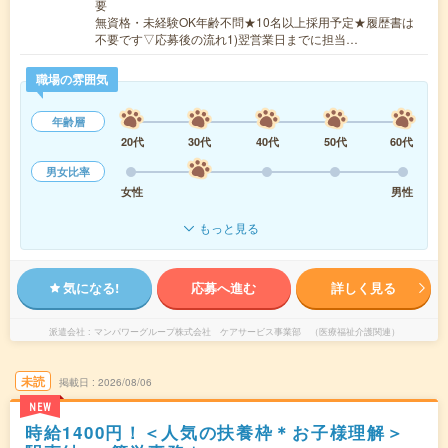
要
無資格・未経験OK年齢不問★10名以上採用予定★履歴書は
不要です▽応募後の流れ1)翌営業日までに担当…
職場の雰囲気
年齢層
20代
30代
40代
50代
60代
男女比率
女性
男性
もっと見る
気になる!
応募へ進む
詳しく見る
派遣会社
マンパワーグループ株式会社 ケアサービス事業部 （医療福祉介護関連）
未読
掲載日
2026/08/06
NEW
時給1400円！＜人気の扶養枠＊お子様理解＞