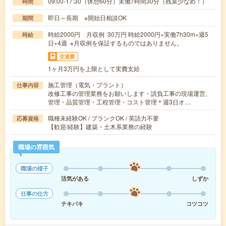
09:00-17:30（休憩60分）実働7時間30分（残業少なめ！）
時間
即日～長期 ※開始日相談OK
期間
時給2000円 月収例 30万円 時給2000円×実働7h30m×週5
時給
日×4週 ※月収例を保証するものではありません。
交通費
1ヶ月3万円を上限として実費支給
施工管理（電気・プラント）
仕事内容
改修工事の管理業務をお願いします・請負工事の現場運営、
管理・品質管理・工程管理・コスト管理＊週3日オ…
職種未経験OK / ブランクOK / 英語力不要
応募資格
【歓迎/経験】建築・土木系業務の経験
職場の雰囲気
職場の様子
活気がある
しずか
仕事の仕方
テキパキ
コツコツ