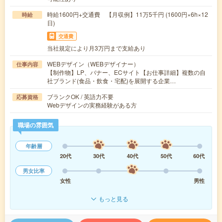
時給1600円+交通費 【月収例】11万5千円 (1600円×6h×12
時給
日)
交通費
当社規定により月3万円まで支給あり
WEBデザイン（WEBデザイナー）
仕事内容
【制作物】LP、バナー、ECサイト【お仕事詳細】複数の自
社ブランド(食品・飲食・宅配)を展開する企業…
ブランクOK / 英語力不要
応募資格
Webデザインの実務経験がある方
職場の雰囲気
年齢層
20代
30代
40代
50代
60代
男女比率
女性
男性
もっと見る