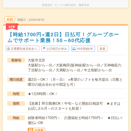
派遣会社
ピックル株式会社 梅田支店
未読
掲載日
2026/08/05
NEW
【時給1700円×週2日】日払可！グループホー
ムでサポート業務！50～60代応援
交通費別途支給あり
土日祝日が休み
WEB登録OK
派遣
大阪市北区
勤務地
大阪駅から---分／大阪梅田(阪神線)駅から---分／天神橋筋六
丁目駅から---分／天満駅から---分／中之島駅から---分
週2日～OK！（月～日） ※希望のシフトを毎月提出（日数と
曜日頻度
曜日の組み合わせや固定も可）
★1日5時間～OK！
時間
【急募】即日勤務OK！中旬～など開始日相談可 ★まずは
期間
お試し2カ月～のスタートも歓迎！
経験者時給1700円～ 介護福祉士時給1750円～ ★日払い/
時給
週払いOK
交通費