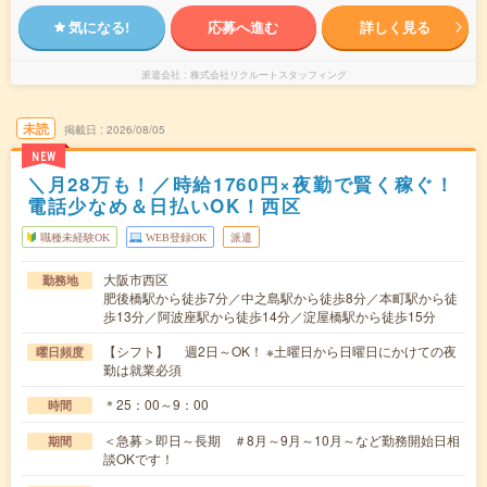
気になる!
応募へ進む
詳しく見る
派遣会社
株式会社リクルートスタッフィング
未読
掲載日
2026/08/05
NEW
＼月28万も！／時給1760円×夜勤で賢く稼ぐ！
電話少なめ＆日払いOK！西区
職種未経験OK
WEB登録OK
派遣
大阪市西区
勤務地
肥後橋駅から徒歩7分／中之島駅から徒歩8分／本町駅から徒
歩13分／阿波座駅から徒歩14分／淀屋橋駅から徒歩15分
【シフト】 週2日～OK！ ※土曜日から日曜日にかけての夜
曜日頻度
勤は就業必須
＊25：00～9：00
時間
＜急募＞即日～長期 ＃8月～9月～10月～など勤務開始日相
期間
談OKです！