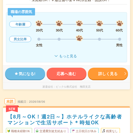
職場の雰囲気
年齢層
20代
30代
40代
50代
60代
男女比率
女性
男性
もっと見る
気になる!
応募へ進む
詳しく見る
派遣会社
ピックル株式会社 梅田支店
未読
掲載日
2026/08/06
NEW
【8月～OK！週2日～】ホテルライクな高齢者
マンションで生活サポート＊時短OK
職種未経験OK
交通費別途支給あり
土日祝日が休み
残業なし