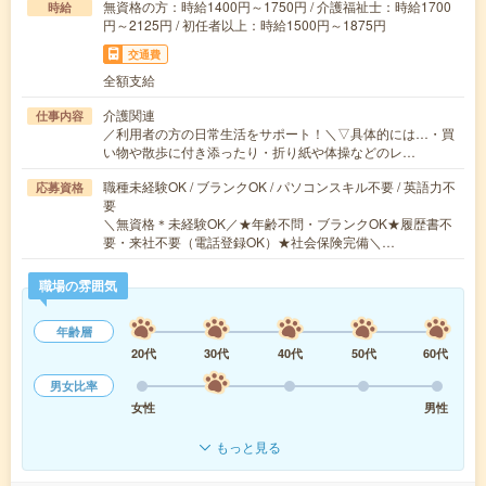
無資格の方：時給1400円～1750円 / 介護福祉士：時給1700
時給
円～2125円 / 初任者以上：時給1500円～1875円
交通費
全額支給
介護関連
仕事内容
／利用者の方の日常生活をサポート！＼▽具体的には…・買
い物や散歩に付き添ったり・折り紙や体操などのレ…
職種未経験OK / ブランクOK / パソコンスキル不要 / 英語力不
応募資格
要
＼無資格＊未経験OK／★年齢不問・ブランクOK★履歴書不
要・来社不要（電話登録OK）★社会保険完備＼…
職場の雰囲気
年齢層
20代
30代
40代
50代
60代
男女比率
女性
男性
もっと見る