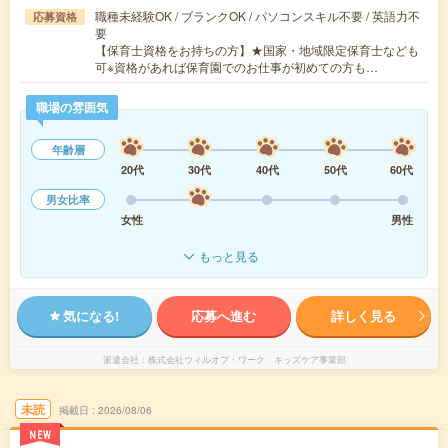
職種未経験OK / ブランクOK / パソコンスキル不要 / 英語力不
応募資格
要
【保育士資格をお持ちの方】★国家・地域限定保育士なども
可※資格があれば保育園でのお仕事が初めての方も…
職場の雰囲気
年齢層
20代
30代
40代
50代
60代
男女比率
女性
男性
もっと見る
気になる!
応募へ進む
詳しく見る
派遣会社
株式会社ウィルオブ・ワーク キッズケア事業部
未読
掲載日
2026/08/06
NEW