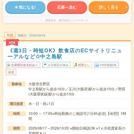
気になる!
応募へ進む
詳しく見る
派遣会社
株式会社ニッソーネット
未読
掲載日
2026/08/04
NEW
《週3日・時短OK》飲食店のECサイトリニュ
ーアルなど✩中之島駅
交通費別途支給あり
土日祝日が休み
残業なし
WEB登録OK
派遣
大阪市生野区
勤務地
中之島駅から徒歩10分／玉川(大阪府)駅から徒歩10分／野田
(大阪環状線)駅から徒歩10分
水・日・祝+1日
曜日頻度
10:00 ～ 17:00※時短勤務のご相談可(1日4h必須)【休憩】1時
時間
間
2026/08/17～2026/10/20 ※開始日相談OK ※1ヵ月程度延長の
期間
可能性あり