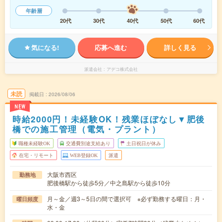
年齢層
20代
30代
40代
50代
60代
気になる!
応募へ進む
詳しく見る
派遣会社
アデコ株式会社
未読
掲載日
2026/08/06
NEW
時給2000円！未経験OK！残業ほぼなし▼肥後
橋での施工管理（電気・プラント）
職種未経験OK
交通費別途支給あり
土日祝日が休み
在宅・リモート
WEB登録OK
派遣
大阪市西区
勤務地
肥後橋駅から徒歩5分／中之島駅から徒歩10分
月～金／週3～5日の間で選択可 ※必ず勤務する曜日：月・
曜日頻度
水・金