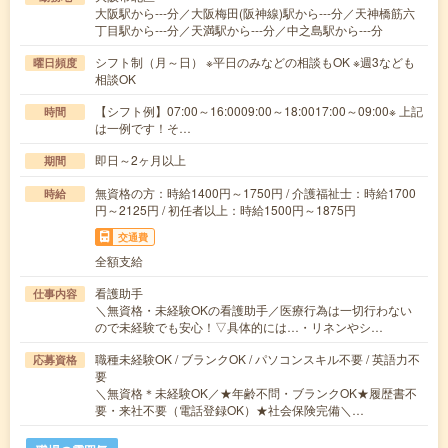
大阪駅から---分／大阪梅田(阪神線)駅から---分／天神橋筋六
丁目駅から---分／天満駅から---分／中之島駅から---分
シフト制（月～日） ※平日のみなどの相談もOK ※週3なども
曜日頻度
相談OK
【シフト例】07:00～16:0009:00～18:0017:00～09:00※ 上記
時間
は一例です！そ…
即日～2ヶ月以上
期間
無資格の方：時給1400円～1750円 / 介護福祉士：時給1700
時給
円～2125円 / 初任者以上：時給1500円～1875円
交通費
全額支給
看護助手
仕事内容
＼無資格・未経験OKの看護助手／医療行為は一切行わない
ので未経験でも安心！▽具体的には…・リネンやシ…
職種未経験OK / ブランクOK / パソコンスキル不要 / 英語力不
応募資格
要
＼無資格＊未経験OK／★年齢不問・ブランクOK★履歴書不
要・来社不要（電話登録OK）★社会保険完備＼…