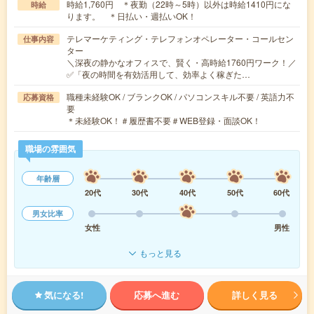
時給1,760円 ＊夜勤（22時～5時）以外は時給1410円にな
時給
ります。 ＊日払い・週払いOK！
テレマーケティング・テレフォンオペレーター・コールセン
仕事内容
ター
＼深夜の静かなオフィスで、賢く・高時給1760円ワーク！／
✅「夜の時間を有効活用して、効率よく稼ぎた…
職種未経験OK / ブランクOK / パソコンスキル不要 / 英語力不
応募資格
要
＊未経験OK！＃履歴書不要＃WEB登録・面談OK！
職場の雰囲気
年齢層
20代
30代
40代
50代
60代
男女比率
女性
男性
もっと見る
気になる!
応募へ進む
詳しく見る