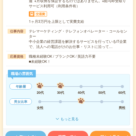
週 ※月収例を保証するものではありません。※給与即受取り
サービス利用可（利用条件有）
交通費
1ヶ月3万円を上限として実費支給
テレマーケティング・テレフォンオペレーター・コールセン
仕事内容
ター
中小企業の経営課題を解決するサービスを行っているIT企業
で、法人への電話がけのお仕事・リストに沿って…
職種未経験OK / ブランクOK / 英語力不要
応募資格
■未経験OK！
職場の雰囲気
年齢層
20代
30代
40代
50代
60代
男女比率
女性
男性
もっと見る