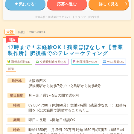
気になる!
応募へ進む
詳しく見る
派遣会社
株式会社エキスパートスタッフ 関西支社
未読
掲載日
2026/08/04
NEW
17時まで＊未経験OK！残業ほぼなし▼【営業
製作所】肥後橋でのテレマーケティング
職種未経験OK
交通費別途支給あり
土日祝日が休み
WEB登録OK
派遣
大阪市西区
勤務地
肥後橋駅から徒歩7分／中之島駅から徒歩8分
月～金／週3～5日の間で選択可
曜日頻度
09:00-17:00（休憩60分）実働7時間（残業少なめ！）勤務時
時間
間を下記の範囲で調整することも可…
即日～長期 ※開始日相談OK
期間
時給1650円 月収例 23万円 時給1650円×実働7h×週5日×4
時給