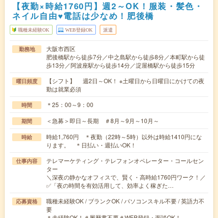
【夜勤×時給1760円】週2～OK！服装・髪色・
ネイル自由♥電話は少なめ！肥後橋
職種未経験OK
WEB登録OK
派遣
大阪市西区
勤務地
肥後橋駅から徒歩7分／中之島駅から徒歩8分／本町駅から徒
歩13分／阿波座駅から徒歩14分／淀屋橋駅から徒歩15分
【シフト】 週2日～OK！ ※土曜日から日曜日にかけての夜
曜日頻度
勤は就業必須
＊25：00～9：00
時間
＜急募＞即日～長期 ＃8月～9月～10月～
期間
時給1,760円 ＊夜勤（22時～5時）以外は時給1410円にな
時給
ります。 ＊日払い・週払いOK！
テレマーケティング・テレフォンオペレーター・コールセン
仕事内容
ター
＼深夜の静かなオフィスで、賢く・高時給1760円ワーク！／
✅「夜の時間を有効活用して、効率よく稼ぎた…
職種未経験OK / ブランクOK / パソコンスキル不要 / 英語力不
応募資格
要
＊未経験OK！＃履歴書不要＃WEB登録・面談OK！