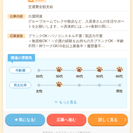
交通費全額支給
介護関連
仕事内容
グループホームでレクや散歩など、入居者さんの生活サポー
トをお願いします。≪具体的には…≫○食材の買い…
ブランクOK / パソコンスキル不要 / 英語力不要
応募資格
＜無資格OK！＞介護の経験をお持ちの方ブランクOK・年齢
不問！WワークOK10名以上募集中！履歴書不…
職場の雰囲気
年齢層
20代
30代
40代
50代
60代
男女比率
女性
男性
もっと見る
気になる!
応募へ進む
詳しく見る
派遣会社
ケアスタッフィング株式会社