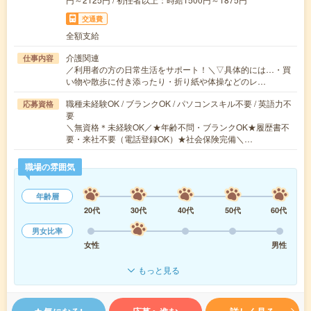
交通費
全額支給
介護関連
仕事内容
／利用者の方の日常生活をサポート！＼▽具体的には…・買
い物や散歩に付き添ったり・折り紙や体操などのレ…
職種未経験OK / ブランクOK / パソコンスキル不要 / 英語力不
応募資格
要
＼無資格＊未経験OK／★年齢不問・ブランクOK★履歴書不
要・来社不要（電話登録OK）★社会保険完備＼…
職場の雰囲気
年齢層
20代
30代
40代
50代
60代
男女比率
女性
男性
もっと見る