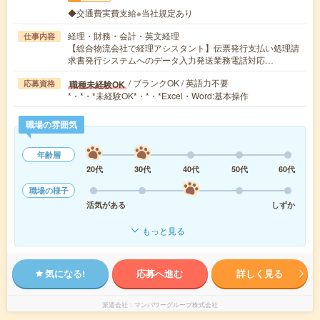
◆交通費実費支給※当社規定あり
経理・財務・会計・英文経理
仕事内容
【総合物流会社で経理アシスタント】伝票発行支払い処理請
求書発行システムへのデータ入力発送業務電話対応…
/ ブランクOK / 英語力不要
職種未経験OK
応募資格
*・*・*未経験OK*・*・*Excel・Word:基本操作
職場の雰囲気
年齢層
20代
30代
40代
50代
60代
職場の様子
活気がある
しずか
もっと見る
気になる!
応募へ進む
詳しく見る
派遣会社
マンパワーグループ株式会社