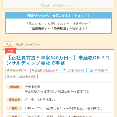
派遣会社
株式会社ネオキャリア
興味があったら「★気になる！」をタップ！
「気になる！」を押しておくと、派遣会社から
「面談確約」
や
「応募歓迎」
が届きます！
未読
掲載日
2026/08/06
NEW
【正社員前提＊年収340万円～】未経験OK＊コ
ンサルティング会社で事務
職種未経験OK
交通費別途支給あり
土日祝日が休み
WEB登録OK
正社員への紹介予定派遣
大阪市北区
勤務地
中之島駅から徒歩6分／阿波座駅から徒歩10分
月～金 ※土日祝休み
曜日頻度
8:40～17:40 ※残業は月10～20時間程度。※休憩60分。
時間
【急募】即日～長期 ※開始日はご相談可能です！
期間