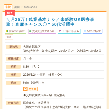
未読
掲載日
2026/08/06
NEW
＼月25万↑残業基本ナシ／未経験OK医療事
務！直雇チャンス〇＊50代活躍中
職種未経験OK
交通費別途支給あり
土日祝日が休み
WEB登録OK
派遣
大阪市福島区
勤務地
福島(大阪府・阪神線)駅から徒歩4分／中之島駅から徒歩5分
月～金
曜日頻度
8:30～17:10
時間
2026/8/24～長期 ※8月～OK！
期間
時給1600円＋交
時給
交通費
◆交通費実費支給※当社規定あり
医療事務・病院受付
仕事内容
【病院での医療事務】患者対応(受付・案内・電話対応)資料