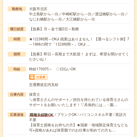
大阪市北区
勤務地
中之島駅から---分／中崎町駅から---分／渡辺橋駅から---分／
なにわ橋駅から---分／大江橋駅から---分
【急募】月～金で週2日～勤務
曜日頻度
★1日3時間～OK♪ 残業はありません！ 【選べるシフト例】7
時間
～19時の間で「1日3時間～」OK♪ …
【急募】即日～長期まで大歓迎！ まずは、希望を聞かせてく
期間
ださいね！
時給1700円～ ◇日払いOK
時給
交通費
交通費規定内支給
保育士
仕事内容
＼保育士さんのサポート／担任を持たれている保育士さんの
サポートをお願いいたします！▽具体的には…・園…
/ ブランクOK / パソコンスキル不要 / 英語力
職種未経験OK
応募資格
不要
【保育士資格をお持ちの方】★国家・地域限定保育士なども
可※資格があれば保育園でのお仕事が初めての方も…