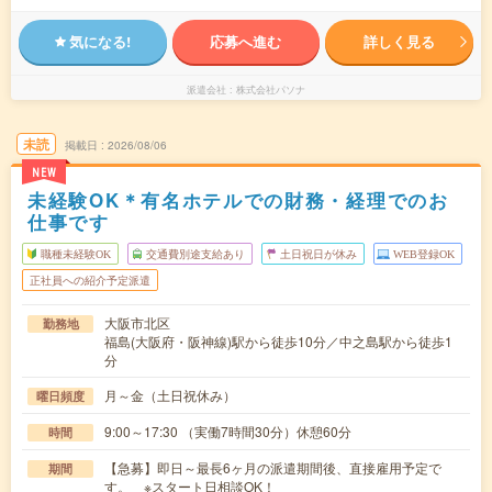
気になる!
応募へ進む
詳しく見る
派遣会社
株式会社パソナ
未読
掲載日
2026/08/06
NEW
未経験OK＊有名ホテルでの財務・経理でのお
仕事です
職種未経験OK
交通費別途支給あり
土日祝日が休み
WEB登録OK
正社員への紹介予定派遣
大阪市北区
勤務地
福島(大阪府・阪神線)駅から徒歩10分／中之島駅から徒歩1
分
月～金（土日祝休み）
曜日頻度
9:00～17:30 （実働7時間30分）休憩60分
時間
【急募】即日～最長6ヶ月の派遣期間後、直接雇用予定で
期間
す。 ※スタート日相談OK！