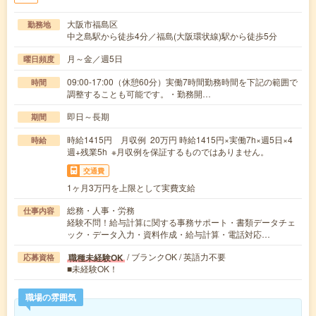
大阪市福島区
勤務地
中之島駅から徒歩4分／福島(大阪環状線)駅から徒歩5分
月～金／週5日
曜日頻度
09:00-17:00（休憩60分）実働7時間勤務時間を下記の範囲で
時間
調整することも可能です。・勤務開…
即日～長期
期間
時給1415円 月収例 20万円 時給1415円×実働7h×週5日×4
時給
週+残業5h ※月収例を保証するものではありません。
交通費
1ヶ月3万円を上限として実費支給
総務・人事・労務
仕事内容
経験不問！給与計算に関する事務サポート・書類データチェ
ック・データ入力・資料作成・給与計算・電話対応…
/ ブランクOK / 英語力不要
職種未経験OK
応募資格
■未経験OK！
職場の雰囲気