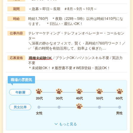
＜急募＞即日～長期 ＃8月～9月～10月～
期間
時給1,760円 ＊夜勤（22時～5時）以外は時給1410円にな
時給
ります。 ＊日払い・週払いOK！
テレマーケティング・テレフォンオペレーター・コールセン
仕事内容
ター
＼深夜の静かなオフィスで、賢く・高時給1760円ワーク！／
✅「夜の時間を有効活用して、効率よく稼ぎた…
/ ブランクOK / パソコンスキル不要 / 英語力
職種未経験OK
応募資格
不要
＊未経験OK！＃履歴書不要＃WEB登録・面談OK！
職場の雰囲気
年齢層
20代
30代
40代
50代
60代
男女比率
女性
男性
もっと見る