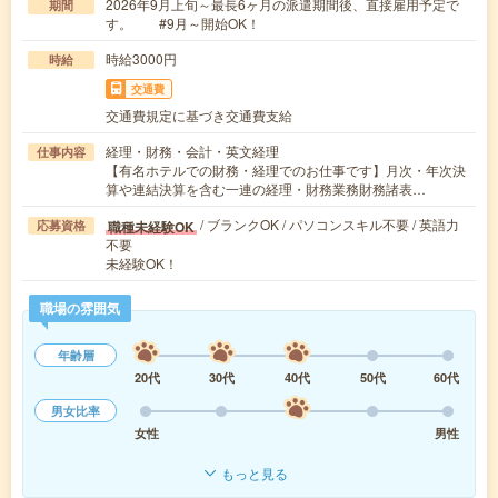
2026年9月上旬～最長6ヶ月の派遣期間後、直接雇用予定で
期間
す。 #9月～開始OK！
時給3000円
時給
交通費
交通費規定に基づき交通費支給
経理・財務・会計・英文経理
仕事内容
【有名ホテルでの財務・経理でのお仕事です】月次・年次決
算や連結決算を含む一連の経理・財務業務財務諸表…
/ ブランクOK / パソコンスキル不要 / 英語力
職種未経験OK
応募資格
不要
未経験OK！
職場の雰囲気
年齢層
20代
30代
40代
50代
60代
男女比率
女性
男性
もっと見る