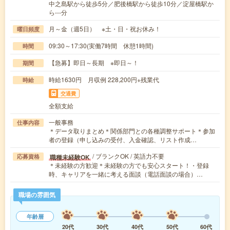
中之島駅から徒歩5分／肥後橋駅から徒歩10分／淀屋橋駅か
ら---分
月～金（週5日） ※土・日・祝お休み！
曜日頻度
09:30～17:30(実働7時間 休憩1時間)
時間
【急募】即日～長期 ※即日～！
期間
時給1630円 月収例 228,200円+残業代
時給
交通費
全額支給
一般事務
仕事内容
＊データ取りまとめ＊関係部門との各種調整サポート＊参加
者の登録（申し込みの受付、入金確認、リスト作成…
/ ブランクOK / 英語力不要
職種未経験OK
応募資格
＊未経験の方歓迎＊未経験の方でも安心スタート！・登録
時、キャリアを一緒に考える面談（電話面談の場合）…
職場の雰囲気
年齢層
20代
30代
40代
50代
60代