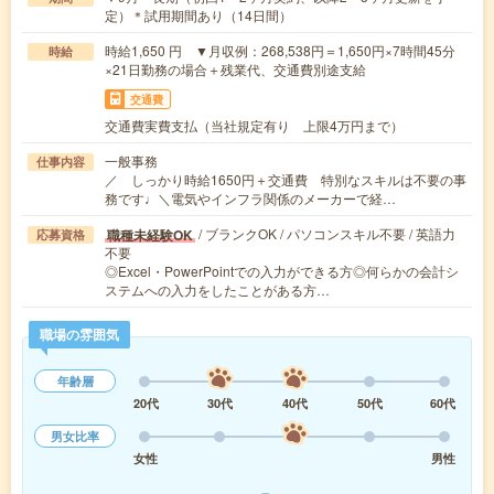
定）＊試用期間あり（14日間）
時給1,650 円 ▼月収例：268,538円＝1,650円×7時間45分
時給
×21日勤務の場合＋残業代、交通費別途支給
交通費
交通費実費支払（当社規定有り 上限4万円まで）
一般事務
仕事内容
／ しっかり時給1650円＋交通費 特別なスキルは不要の事
務です♩＼電気やインフラ関係のメーカーで経…
/ ブランクOK / パソコンスキル不要 / 英語力
職種未経験OK
応募資格
不要
◎Excel・PowerPointでの入力ができる方◎何らかの会計シ
ステムへの入力をしたことがある方…
職場の雰囲気
年齢層
20代
30代
40代
50代
60代
男女比率
女性
男性