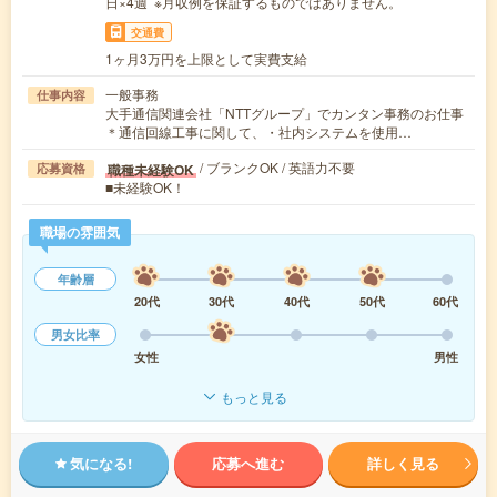
日×4週 ※月収例を保証するものではありません。
交通費
1ヶ月3万円を上限として実費支給
一般事務
仕事内容
大手通信関連会社「NTTグループ」でカンタン事務のお仕事
＊通信回線工事に関して、・社内システムを使用…
/ ブランクOK / 英語力不要
職種未経験OK
応募資格
■未経験OK！
職場の雰囲気
年齢層
20代
30代
40代
50代
60代
男女比率
女性
男性
もっと見る
気になる!
応募へ進む
詳しく見る