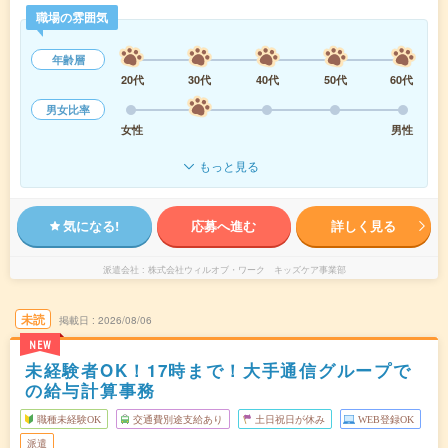
職場の雰囲気
年齢層
20代
30代
40代
50代
60代
男女比率
女性
男性
もっと見る
気になる!
応募へ進む
詳しく見る
派遣会社
株式会社ウィルオブ・ワーク キッズケア事業部
未読
掲載日
2026/08/06
NEW
未経験者OK！17時まで！大手通信グループで
の給与計算事務
職種未経験OK
交通費別途支給あり
土日祝日が休み
WEB登録OK
派遣