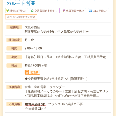
のルート営業
職種未経験OK
交通費別途支給あり
土日祝日が休み
WEB登録OK
正社員への紹介予定派遣
大阪市西区
勤務地
阿波座駅から徒歩4分／中之島駅から徒歩11分
月～金
曜日頻度
9:00～18:00
時間
【急募】即日～長期 ※派遣期間6ヶ月後、正社員登用予定
期間
時給1700円＋交
時給
交通費
◆交通費実費支給※当社規定あり(派遣期間中)
営業・企画営業・ラウンダー
仕事内容
【建築資材メーカでのルート営業】顧客訪問・商談ヒアリン
グ商品提案建築現場での打ち合わせ出張正社員登用…
/ ブランクOK / 英語力不要
職種未経験OK
応募資格
***未経験OK***