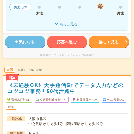
男女比率
女性
男性
もっと見る
気になる!
応募へ進む
詳しく見る
派遣会社
パーソルテンプスタッフ株式会社
未読
掲載日
2026/08/06
NEW
《未経験OK》大手通信Grでデータ入力などの
コツコツ事務＊50代活躍中
職種未経験OK
交通費別途支給あり
土日祝日が休み
WEB登録OK
派遣
大阪市北区
勤務地
中之島駅から徒歩4分／阿波座駅から徒歩10分
月～金
曜日頻度