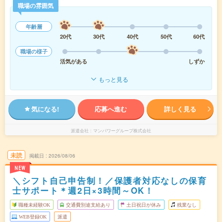
職場の雰囲気
年齢層
20代
30代
40代
50代
60代
職場の様子
活気がある
しずか
もっと見る
気になる!
応募へ進む
詳しく見る
派遣会社
マンパワーグループ株式会社
未読
掲載日
2026/08/06
NEW
＼シフト自己申告制！／保護者対応なしの保育
士サポート＊週2日×3時間～OK！
職種未経験OK
交通費別途支給あり
土日祝日が休み
残業なし
WEB登録OK
派遣