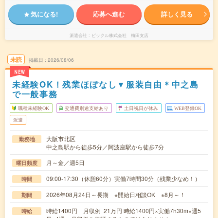
気になる!
応募へ進む
詳しく見る
派遣会社
ピックル株式会社 梅田支店
未読
掲載日
2026/08/06
NEW
未経験OK！残業ほぼなし▼服装自由＊中之島
で一般事務
職種未経験OK
交通費別途支給あり
土日祝日が休み
WEB登録OK
派遣
大阪市北区
勤務地
中之島駅から徒歩5分／阿波座駅から徒歩7分
月～金／週5日
曜日頻度
09:00-17:30（休憩60分）実働7時間30分（残業少なめ！）
時間
2026年08月24日～長期 ※開始日相談OK ※8月～！
期間
時給1400円 月収例 21万円 時給1400円×実働7h30m×週5
時給