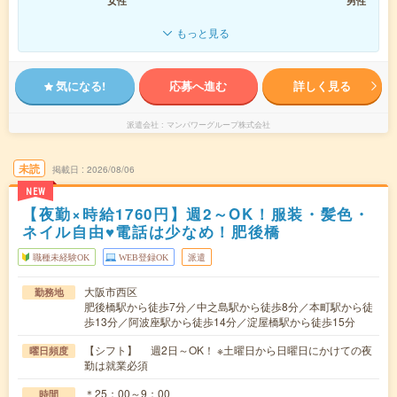
女性
男性
もっと見る
気になる!
応募へ進む
詳しく見る
派遣会社
マンパワーグループ株式会社
未読
掲載日
2026/08/06
NEW
【夜勤×時給1760円】週2～OK！服装・髪色・
ネイル自由♥電話は少なめ！肥後橋
職種未経験OK
WEB登録OK
派遣
大阪市西区
勤務地
肥後橋駅から徒歩7分／中之島駅から徒歩8分／本町駅から徒
歩13分／阿波座駅から徒歩14分／淀屋橋駅から徒歩15分
【シフト】 週2日～OK！ ※土曜日から日曜日にかけての夜
曜日頻度
勤は就業必須
＊25：00～9：00
時間