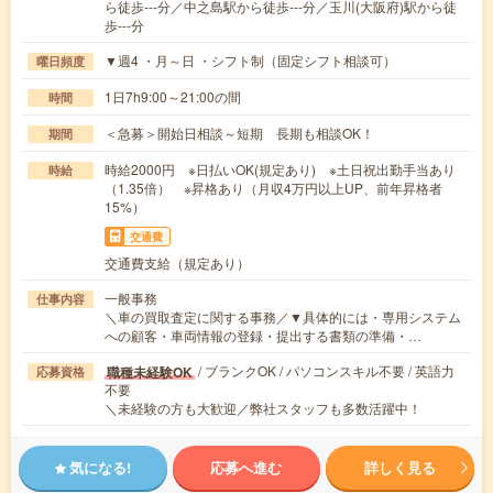
ら徒歩---分／中之島駅から徒歩---分／玉川(大阪府)駅から徒
歩---分
▼週4 ・月～日 ・シフト制（固定シフト相談可）
曜日頻度
1日7h9:00～21:00の間
時間
＜急募＞開始日相談～短期 長期も相談OK！
期間
時給2000円 ※日払いOK(規定あり) ※土日祝出勤手当あり
時給
（1.35倍） ※昇格あり（月収4万円以上UP、前年昇格者
15%）
交通費
交通費支給（規定あり）
一般事務
仕事内容
＼車の買取査定に関する事務／▼具体的には・専用システム
への顧客・車両情報の登録・提出する書類の準備・…
/ ブランクOK / パソコンスキル不要 / 英語力
職種未経験OK
応募資格
不要
＼未経験の方も大歓迎／弊社スタッフも多数活躍中！
気になる!
応募へ進む
詳しく見る