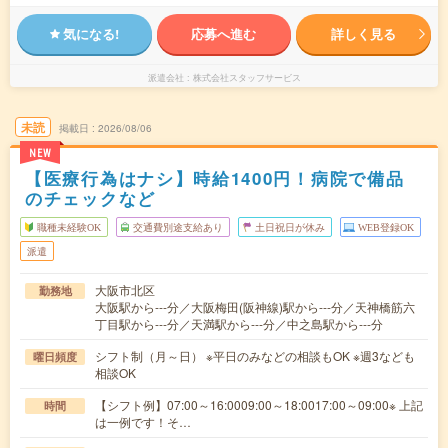
気になる!
応募へ進む
詳しく見る
派遣会社
株式会社スタッフサービス
未読
掲載日
2026/08/06
NEW
【医療行為はナシ】時給1400円！病院で備品
のチェックなど
職種未経験OK
交通費別途支給あり
土日祝日が休み
WEB登録OK
派遣
大阪市北区
勤務地
大阪駅から---分／大阪梅田(阪神線)駅から---分／天神橋筋六
丁目駅から---分／天満駅から---分／中之島駅から---分
シフト制（月～日） ※平日のみなどの相談もOK ※週3なども
曜日頻度
相談OK
【シフト例】07:00～16:0009:00～18:0017:00～09:00※ 上記
時間
は一例です！そ…