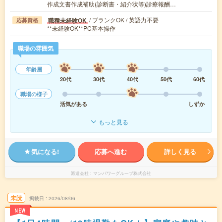
作成文書作成補助(診断書・紹介状等)診療報酬…
/ ブランクOK / 英語力不要
職種未経験OK
応募資格
**未経験OK**PC基本操作
職場の雰囲気
年齢層
20代
30代
40代
50代
60代
職場の様子
活気がある
しずか
もっと見る
気になる!
応募へ進む
詳しく見る
派遣会社
マンパワーグループ株式会社
未読
掲載日
2026/08/06
NEW