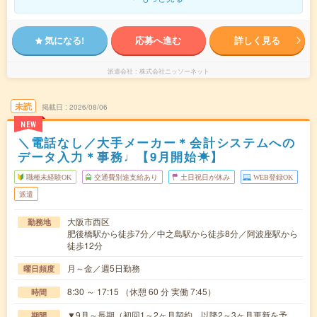
気になる!
応募へ進む
詳しく見る
派遣会社
株式会社ニッソーネット
未読
掲載日
2026/08/06
NEW
＼電話なし／大手メーカー＊会計システムへの
データ入力＊事務♩【9月開始☀】
職種未経験OK
交通費別途支給あり
土日祝日が休み
WEB登録OK
派遣
大阪市西区
勤務地
肥後橋駅から徒歩7分／中之島駅から徒歩8分／阿波座駅から
徒歩12分
月～金／週5日勤務
曜日頻度
8:30 ～ 17:15 （休憩 60 分 実働 7:45）
時間
▼9月～長期（初回1～2ヶ月契約、以降2～3ヶ月更新を予
期間