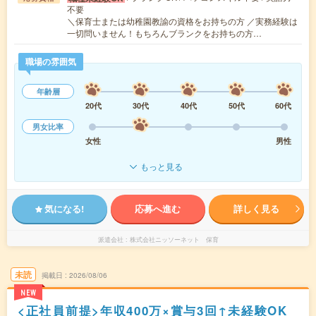
不要
＼保育士または幼稚園教諭の資格をお持ちの方 ／実務経験は
一切問いません！もちろんブランクをお持ちの方…
職場の雰囲気
年齢層
20代
30代
40代
50代
60代
男女比率
女性
男性
もっと見る
気になる!
応募へ進む
詳しく見る
派遣会社
株式会社ニッソーネット 保育
未読
掲載日
2026/08/06
NEW
<正社員前提>年収400万×賞与3回↑未経験OK