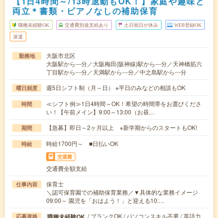
【1日4時間～/13時退勤もOK！】家庭や趣味と
両立＊書類・ピアノなしの補助保育
職種未経験OK
交通費別途支給あり
土日祝日が休み
WEB登録OK
派遣
大阪市北区
勤務地
大阪駅から---分／大阪梅田(阪神線)駅から---分／天神橋筋六
丁目駅から---分／天満駅から---分／中之島駅から---分
週5日シフト制（月～日） ※平日のみなどの相談もOK
曜日頻度
≪シフト例≫1日4時間～OK！希望の時間帯をお選びくださ
時間
い！【午前メイン】9:00～13:00（お昼…
【急募】即日～2ヶ月以上 ※新学期からのスタートもOK!
期間
時給1700円～ ■日払いOK
時給
交通費
交通費全額支給
保育士
仕事内容
＼認可保育園での補助保育業務／▼具体的な業務イメージ
09:00～ 園児を「おはよう！」と迎える10:…
/ ブランクOK / パソコンスキル不要 / 英語力
職種未経験OK
応募資格