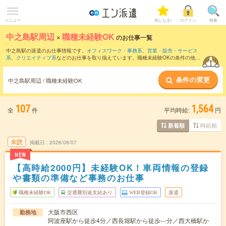
メニュー
気になる!
ログイン
検索
中之島駅周辺
×
職種未経験OK
のお仕事一覧
中之島駅の派遣のお仕事情報です。
オフィスワーク・事務系
、
営業・販売・サービス
系
、
クリエイティブ系
などのお仕事を取り揃えています。職種未経験OKの条件の他
に、
交通費別途支給あり
、
友だちと一緒の応募OK
、
週4日勤務
などのこだわり条件も
取り揃えています。
条件の変更
中之島駅周辺 / 職種未経験OK
107
1,564
全
件
平均時給:
円
時給順
新着順
未読
掲載日
2026/08/07
NEW
【高時給2000円】未経験OK！車両情報の登録
や書類の準備など事務のお仕事
職種未経験OK
交通費別途支給あり
WEB登録OK
派遣
大阪市西区
勤務地
阿波座駅から徒歩4分／西長堀駅から徒歩---分／西大橋駅か