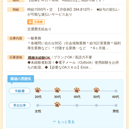
時給1550円＋交 【月収例】284,812円～ ■給与の前払い
時給
が可能な速払いサービスあり
交通費
交通費支給あり
一般事務
仕事内容
＊各種問い合わせ対応（社会保険業務＊給与計算業務＊福利
厚生業務など）＊付随する業務‥など ＊6ヶ月後…
/ ブランクOK / 英語力不要
職種未経験OK
応募資格
◆未経験者歓迎！◆電子メール（Outlook）使用経験をお持
ちの歓迎。◆【必要なOAスキル】Exce…
職場の雰囲気
年齢層
20代
30代
40代
50代
60代
男女比率
女性
男性
もっと見る