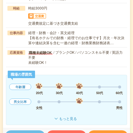
時給3000円
時給
交通費
交通費規定に基づき交通費支給
経理・財務・会計・英文経理
仕事内容
【有名ホテルでの財務・経理でのお仕事です】月次・年次決
算や連結決算を含む一連の経理・財務業務財務諸表…
/ ブランクOK / パソコンスキル不要 / 英語力
職種未経験OK
応募資格
不要
未経験OK！
職場の雰囲気
年齢層
20代
30代
40代
50代
60代
男女比率
女性
男性
もっと見る