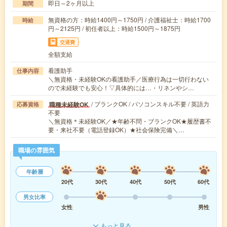
即日～2ヶ月以上
期間
無資格の方：時給1400円～1750円 / 介護福祉士：時給1700
時給
円～2125円 / 初任者以上：時給1500円～1875円
交通費
全額支給
看護助手
仕事内容
＼無資格・未経験OKの看護助手／医療行為は一切行わない
ので未経験でも安心！▽具体的には…・リネンやシ…
/ ブランクOK / パソコンスキル不要 / 英語力
職種未経験OK
応募資格
不要
＼無資格＊未経験OK／★年齢不問・ブランクOK★履歴書不
要・来社不要（電話登録OK）★社会保険完備＼…
職場の雰囲気
年齢層
20代
30代
40代
50代
60代
男女比率
女性
男性
もっと見る