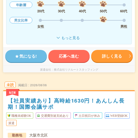
年齢層
20代
30代
40代
50代
60代
男女比率
女性
男性
もっと見る
気になる!
応募へ進む
詳しく見る
派遣会社
株式会社リクルートスタッフィング
未読
掲載日
2026/08/06
NEW
【社員実績あり】高時給1630円！あんしん長
期！国際会議サポ
職種未経験OK
交通費別途支給あり
土日祝日が休み
WEB登録OK
派遣
大阪市北区
勤務地