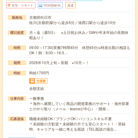
在宅・リモート
WEB登録OK
派遣
京都府向日市
勤務地
桂川(京都府)駅から徒歩5分／洛西口駅から徒歩10分
月～金（週5日） ※土日祝お休み／GWや年末年始の長期休
曜日頻度
暇あり！
09:00～17:30(実働7時間45分 休憩45分)※時差出勤の相談も
時間
OK！例：8:00～16:3…
2026年10月上旬～長期 ※10月～！
期間
時給1700円
時給
交通費
全額支給
一般事務
仕事内容
＊海外へ展開していく商品の開発業務のサポート・海外部署
とのやり取り（メール・teamsが中心）・開発…
職種未経験OK / ブランクOK / パソコンスキル不要
応募資格
＊未経験の方歓迎＊未経験の方でも安心スタート！・登録
時、キャリアを一緒に考える面談（TEL面談の場合…