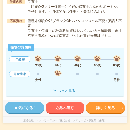
保育士
仕事内容
【時短OK!フリー保育士】担任の保育士さんのサポートをお
任せします。～具体的なお仕事～・登園時のお迎…
職種未経験OK / ブランクOK / パソコンスキル不要 / 英語力不
応募資格
要
保育士・保母・幼稚園教諭資格をお持ちの方＊履歴書・来社
不要＊資格があれば保育園でのお仕事が未経験でも…
職場の雰囲気
年齢層
20代
30代
40代
50代
60代
男女比率
女性
男性
もっと見る
気になる!
応募へ進む
詳しく見る
派遣会社
マンパワーグループ株式会社 ケアサービス事業部（保育）