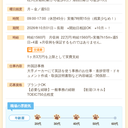
月～金／週5日
曜日頻度
09:00-17:00（休憩45分）実働7時間15分（残業少なめ！）
時間
2026年10月01日～長期 ※開始日相談OK ※10月～！
期間
時給1560円 月収例 22万円 時給1560円×実働7h15m×週5
時給
日×4週 ※月収例を保証するものではありません。
交通費
1ヶ月3万円を上限として実費支給
外国語事務
仕事内容
大手メーカーにて英語を使う事務のお仕事・進捗管理・ドキ
ュメント作成・取扱説明書類など内容確認・関係部…
ブランクOK
応募資格
【必要な経験】一般事務の経験 【歓迎/スキル】
TOEIC750点程度
職場の雰囲気
年齢層
20代
30代
40代
50代
60代