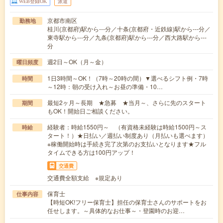
WEB登録OK
派遣
京都市南区
勤務地
桂川(京都府)駅から---分／十条(京都府・近鉄線)駅から---分／
東寺駅から---分／九条(京都府)駅から---分／西大路駅から---
分
週2日～OK（月～金）
曜日頻度
1日3時間～OK！（7時～20時の間）▼選べるシフト例・7時
時間
～12時：朝の受け入れ～お昼の準備・10…
最短2ヶ月～長期 ★急募 ★当月～、さらに先のスタート
期間
もOK！開始日ご相談ください。
経験者：時給1550円～ （有資格未経験は時給1500円～ス
時給
タート！）★日払い／週払い制度あり（月払いも選べます）
※稼働開始時は手続き完了次第のお支払いとなります★フル
タイムできる方は100円アップ！
交通費
交通費全額支給 ※規定あり
保育士
仕事内容
【時短OK!フリー保育士】担任の保育士さんのサポートをお
任せします。～具体的なお仕事～・登園時のお迎…