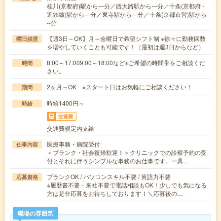
桂川(京都府)駅から---分／西大路駅から---分／十条(京都府・
近鉄線)駅から---分／東寺駅から---分／十条(京都市営)駅から-
--分
【週3日～OK】月～金曜日で希望シフト制 ※徐々に勤務回数
曜日頻度
を増やしていくことも可能です！（最初は週3日からなど）
8:00～17:009:00～18:00など※ご希望の時間帯をご相談くだ
時間
さい。
2ヶ月～OK ※スタート日はお気軽にご相談ください！
期間
時給1400円～
時給
交通費
交通費規定内支給
医療事務・病院受付
仕事内容
＜ブランク・社会復帰歓迎！＞クリニックでの診察予約の受
付とそれに伴うシンプルな事務のお仕事です。ー具…
ブランクOK / パソコンスキル不要 / 英語力不要
応募資格
※履歴書不要・来社不要で電話相談もOK！少しでも気になる
方は是非応募をお待ちしております！＼応募後の…
職場の雰囲気