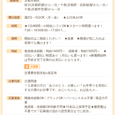
京都市南区
勤務地
桂川(京都府)駅から---分／十条(京都府・近鉄線)駅から---分／
十条(京都市営)駅から---分
週2日～5日OK（月～金） ★土日休みOK
曜日頻度
★1日4時間～の時短シフトOK★スタート時間選べます！
時間
7:00～16:009:00～17:0011:…
開始日はご相談ください！ ★急募 ★職場が気に入れば、
期間
長期でも働けます！
無資格未経験：時給1400円～ 経験者：時給1500円～ ★
時給
日払い／週払い制度あり（月払いも選べます）※稼働開始時
は手続き完了次第のお支払いとなります。
交通費
交通費全額支給※規定有
介護関連
仕事内容
＊入居者の方の「ありがとう」が嬉しい＊お年寄りを笑顔に
する介護のお仕事です。おじいちゃん、おばあちゃ…
職種未経験OK / ブランクOK / パソコンスキル不要 / 英語力不
応募資格
要
無資格・未経験OK年齢不問★10名以上採用予定★履歴書は
不要です▽応募後の流れ1)翌営業日までに担当…