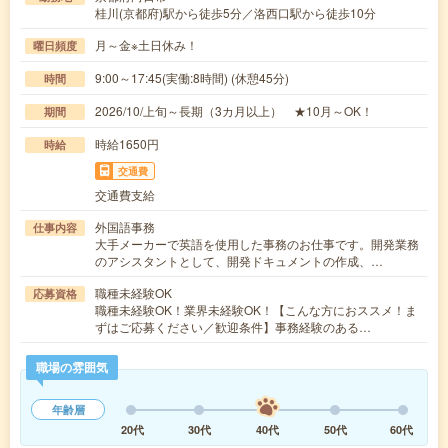
桂川(京都府)駅から徒歩5分／洛西口駅から徒歩10分
月～金※土日休み！
曜日頻度
9:00～17:45(実働:8時間) (休憩45分)
時間
2026/10/上旬～長期（3カ月以上） ★10月～OK！
期間
時給1650円
時給
交通費
交通費支給
外国語事務
仕事内容
大手メーカーで英語を使用した事務のお仕事です。開発業務
のアシスタントとして、開発ドキュメントの作成、…
職種未経験OK
応募資格
職種未経験OK！業界未経験OK！【こんな方におススメ！ま
ずはご応募ください／歓迎条件】事務経験のある…
職場の雰囲気
年齢層
20代
30代
40代
50代
60代