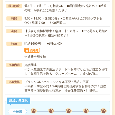
週3日～（週2日～も相談OK） ■曜日固定の相談OK！ ■希望
曜日頻度
の曜日があればご相談ください！
9:00～18:00（休憩60分）■ご希望があれば下記シフトも
時間
OK！早番 7:00～16:00遅番 …
【現在も積極採用中！急募！】2カ月～ ■ご応募から最短2
期間
～3日後の就業も相談可能です！
時給1600円～ ■週払いOK
時給
交通費
交通費全額支給
介護関連
仕事内容
≪少人数施設での生活サポート≫お年寄りたちが自立を目指
して集団生活を送る「グループホーム」。食材の買…
ブランクOK / パソコンスキル不要 / 英語力不要
応募資格
≪年齢・学歴不問！≫■資格と実務経験をお持ちの方＊履歴
書不要＊面談確約≪待遇≫・社会保険完備・社員登…
職場の雰囲気
年齢層