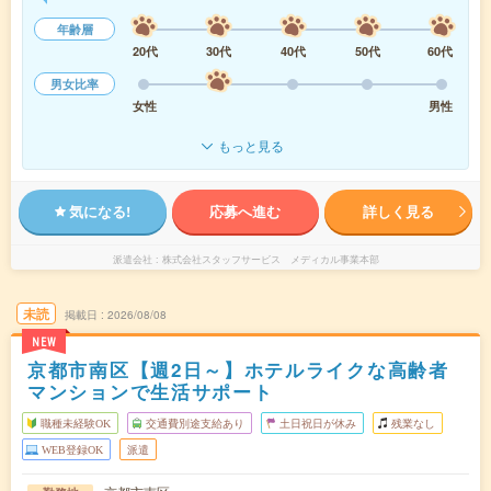
年齢層
20代
30代
40代
50代
60代
男女比率
女性
男性
もっと見る
気になる!
応募へ進む
詳しく見る
派遣会社
株式会社スタッフサービス メディカル事業本部
未読
掲載日
2026/08/08
NEW
京都市南区【週2日～】ホテルライクな高齢者
マンションで生活サポート
職種未経験OK
交通費別途支給あり
土日祝日が休み
残業なし
WEB登録OK
派遣