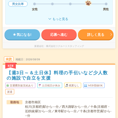
男女比率
女性
男性
もっと見る
気になる!
応募へ進む
詳しく見る
派遣会社
株式会社リクルートスタッフィング
未読
掲載日
2026/08/09
NEW
【週3日～＆土日休】料理の手伝いなど少人数
の施設で自立を支援
交通費別途支給あり
土日祝日が休み
残業なし
WEB登録OK
派遣
京都市南区
勤務地
桂川(京都府)駅から---分／西大路駅から---分／十条(京都府・
近鉄線)駅から---分／東寺駅から---分／十条(京都市営)駅から-
--分