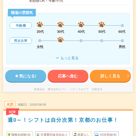
未経験OK！年齢不問
職場の雰囲気
年齢層
20代
30代
40代
50代
60代
男女比率
女性
男性
もっと見る
気になる!
応募へ進む
詳しく見る
派遣会社
株式会社ルフト・メディカルケア 京都支店
未読
掲載日
2026/08/08
NEW
週0～！シフトは自分次第！京都のお仕事！
職種未経験OK
交通費別途支給あり
残業なし
WEB登録OK