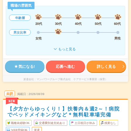
職場の雰囲気
年齢層
20代
30代
40代
50代
60代
男女比率
女性
男性
もっと見る
気になる!
応募へ進む
詳しく見る
派遣会社
マンパワーグループ株式会社 ケアサービス事業部（保育）
未読
掲載日
2026/08/09
NEW
【夕方からゆっくり！】扶養内＆週2～！病院
でベッドメイキングなど＊無料駐車場完備
職種未経験OK
交通費別途支給あり
土日祝日が休み
残業なし
WEB登録OK
派遣