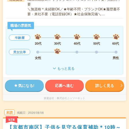
要
＼無資格＊未経験OK／★年齢不問・ブランクOK★履歴書不
要・来社不要（電話登録OK）★社会保険完備＼…
職場の雰囲気
年齢層
20代
30代
40代
50代
60代
男女比率
女性
男性
もっと見る
気になる!
応募へ進む
詳しく見る
派遣会社
株式会社ニッソーネット
未読
掲載日
2026/08/08
NEW
【京都市南区】子供を見守る保育補助＊10時～