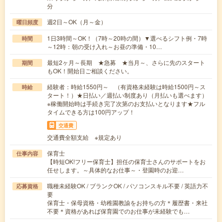
分
週2日～OK（月～金）
曜日頻度
1日3時間～OK！（7時～20時の間）▼選べるシフト例・7時
時間
～12時：朝の受け入れ～お昼の準備・10…
最短2ヶ月～長期 ★急募 ★当月～、さらに先のスタート
期間
もOK！開始日ご相談ください。
経験者：時給1550円～ （有資格未経験は時給1500円～ス
時給
タート！）★日払い／週払い制度あり（月払いも選べます）
※稼働開始時は手続き完了次第のお支払いとなります★フル
タイムできる方は100円アップ！
交通費
交通費全額支給 ※規定あり
保育士
仕事内容
【時短OK!フリー保育士】担任の保育士さんのサポートをお
任せします。～具体的なお仕事～・登園時のお迎…
職種未経験OK / ブランクOK / パソコンスキル不要 / 英語力不
応募資格
要
保育士・保母資格・幼稚園教諭をお持ちの方＊履歴書・来社
不要＊資格があれば保育園でのお仕事が未経験でも…