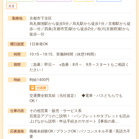
派遣
京都市下京区
勤務地
烏丸御池駅から徒歩5分／烏丸駅から徒歩1分／京都駅から徒
歩---分／四条(京都市営)駅から徒歩2分／桂川(京都府)駅から
徒歩---分
1日単発OK
曜日頻度
10:15～19:15、実働8時間（休憩1時間）
時間
〔急募〕即日～ ※急募：8月～、9月～スタートもご相談く
期間
ださい！
時給1400円
時給
交通費
交通費全額支給（当社規定） ◆電車・バスどちらでも
OK！
その他営業・販売・サービス系
仕事内容
百貨店アプリのご説明！・パンフレットやタブレットを読み
上げながら説明・申込手続きのサポート【事前の座…
職種未経験OK / ブランクOK / パソコンスキル不要 / 英語力不
応募資格
要