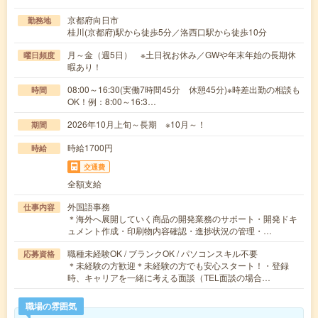
京都府向日市
勤務地
桂川(京都府)駅から徒歩5分／洛西口駅から徒歩10分
月～金（週5日） ※土日祝お休み／GWや年末年始の長期休
曜日頻度
暇あり！
08:00～16:30(実働7時間45分 休憩45分)※時差出勤の相談も
時間
OK！例：8:00～16:3…
2026年10月上旬～長期 ※10月～！
期間
時給1700円
時給
交通費
全額支給
外国語事務
仕事内容
＊海外へ展開していく商品の開発業務のサポート・開発ドキ
ュメント作成・印刷物内容確認・進捗状況の管理・…
職種未経験OK / ブランクOK / パソコンスキル不要
応募資格
＊未経験の方歓迎＊未経験の方でも安心スタート！・登録
時、キャリアを一緒に考える面談（TEL面談の場合…
職場の雰囲気