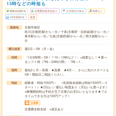
13時などの時短も
職種未経験OK
交通費別途支給あり
土日祝日が休み
残業なし
WEB登録OK
派遣
京都市南区
勤務地
桂川(京都府)駅から---分／十条(京都府・近鉄線)駅から---分／
東寺駅から---分／九条(京都府)駅から---分／西大路駅から---
分
週2日～OK（月～金）
曜日頻度
〈1日3時間～OK！＊10～13時など！〉※残業なし！▼選べ
時間
るシフト例（7時～20時の間）・7時～1…
最短2ヶ月～長期 ★急募 ★8月～、さらに先のスタートも
期間
OK！開始日ご相談ください。
経験者：時給1550円～ （有資格未経験は時給1500円～ス
時給
タート！）★日払い／週払い制度あり（月払いも選べます）
※稼働開始時は手続き完了次第のお支払いとなります★フル
タイムできる方は100円アップ！
交通費
交通費全額支給 ※規定あり