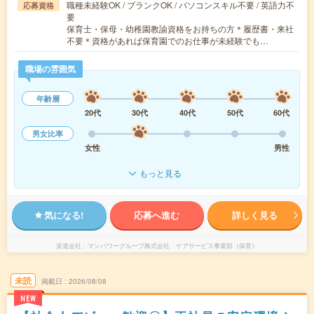
職種未経験OK / ブランクOK / パソコンスキル不要 / 英語力不
応募資格
要
保育士・保母・幼稚園教諭資格をお持ちの方＊履歴書・来社
不要＊資格があれば保育園でのお仕事が未経験でも…
職場の雰囲気
年齢層
20代
30代
40代
50代
60代
男女比率
女性
男性
もっと見る
気になる!
応募へ進む
詳しく見る
派遣会社
マンパワーグループ株式会社 ケアサービス事業部（保育）
未読
掲載日
2026/08/08
NEW