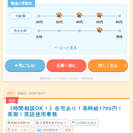
職場の雰囲気
年齢層
20代
30代
40代
50代
60代
男女比率
女性
男性
もっと見る
気になる!
応募へ進む
詳しく見る
派遣会社
パーソルテンプスタッフ株式会社
未読
掲載日
2026/08/07
NEW
《時間相談OK！》在宅あり！高時給1700円！
長期！英語使用事務
職種未経験OK
交通費別途支給あり
土日祝日が休み
在宅・リモート
WEB登録OK
派遣