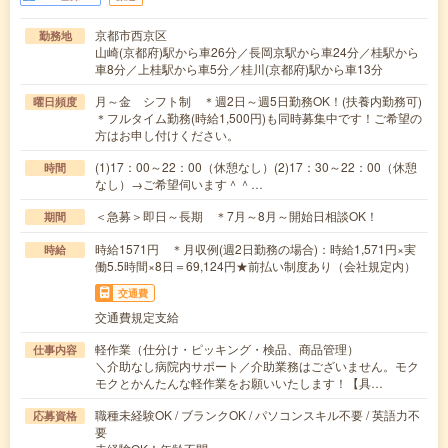
京都市西京区
勤務地
山崎(京都府)駅から車26分／長岡京駅から車24分／桂駅から
車8分／上桂駅から車5分／桂川(京都府)駅から車13分
月～金 シフト制 ＊週2日～週5日勤務OK！(扶養内勤務可)
曜日頻度
＊フルタイム勤務(時給1,500円)も同時募集中です！ご希望の
方はお申し付けください。
(1)17：00～22：00（休憩なし）(2)17：30～22：00（休憩
時間
なし）→ご希望伺います＾＾…
＜急募＞即日～長期 ＊7月～8月～開始日相談OK！
期間
時給1571円 ＊月収例(週2日勤務の場合)：時給1,571円×実
時給
働5.5時間×8日＝69,124円★前払い制度あり（会社規定内）
交通費
交通費規定支給
軽作業（仕分け・ピッキング・検品、商品管理）
仕事内容
＼介助なし病院内サポート／介助業務はございません。モク
モクとかんたんな軽作業をお願いいたします！【具…
職種未経験OK / ブランクOK / パソコンスキル不要 / 英語力不
応募資格
要