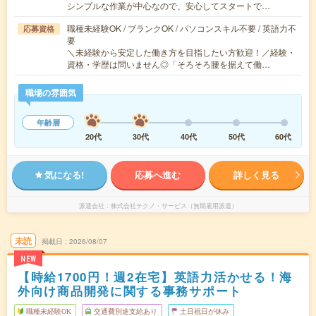
シンプルな作業が中心なので、安心してスタートで…
職種未経験OK / ブランクOK / パソコンスキル不要 / 英語力不
応募資格
要
＼未経験から安定した働き方を目指したい方歓迎！／経験・
資格・学歴は問いません◎「そろそろ腰を据えて働…
職場の雰囲気
年齢層
20代
30代
40代
50代
60代
気になる!
応募へ進む
詳しく見る
派遣会社
株式会社テクノ・サービス（無期雇用派遣）
未読
掲載日
2026/08/07
NEW
【時給1700円！週2在宅】英語力活かせる！海
外向け商品開発に関する事務サポート
職種未経験OK
交通費別途支給あり
土日祝日が休み