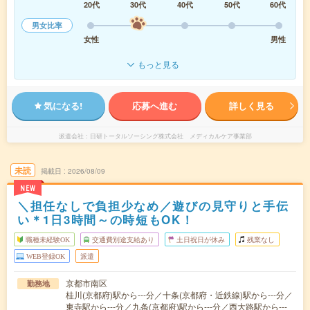
20代
30代
40代
50代
60代
男女比率
女性
男性
もっと見る
気になる!
応募へ進む
詳しく見る
派遣会社
日研トータルソーシング株式会社 メディカルケア事業部
未読
掲載日
2026/08/09
NEW
＼担任なしで負担少なめ／遊びの見守りと手伝
い＊1日3時間～の時短もOK！
職種未経験OK
交通費別途支給あり
土日祝日が休み
残業なし
WEB登録OK
派遣
京都市南区
勤務地
桂川(京都府)駅から---分／十条(京都府・近鉄線)駅から---分／
東寺駅から---分／九条(京都府)駅から---分／西大路駅から---