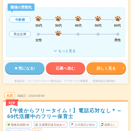
職場の雰囲気
年齢層
20代
30代
40代
50代
60代
男女比率
女性
男性
もっと見る
気になる!
応募へ進む
詳しく見る
派遣会社
マンパワーグループ株式会社 ケアサービス事業部 （医療福祉介護関連）
未読
掲載日
2026/08/08
NEW
【午後からフリータイム！】電話応対なし＊～
60代活躍中のフリー保育士
職種未経験OK
交通費別途支給あり
土日祝日が休み
残業なし