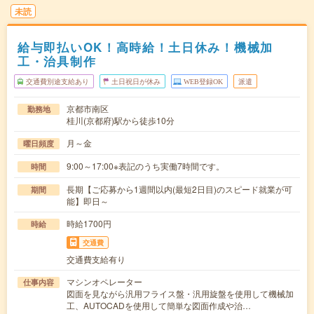
未読
給与即払いOK！高時給！土日休み！機械加
工・治具制作
交通費別途支給あり
土日祝日が休み
WEB登録OK
派遣
京都市南区
勤務地
桂川(京都府)駅から徒歩10分
月～金
曜日頻度
9:00～17:00※表記のうち実働7時間です。
時間
長期【ご応募から1週間以内(最短2日目)のスピード就業が可
期間
能】即日～
時給1700円
時給
交通費
交通費支給有り
マシンオペレーター
仕事内容
図面を見ながら汎用フライス盤・汎用旋盤を使用して機械加
工、AUTOCADを使用して簡単な図面作成や治…