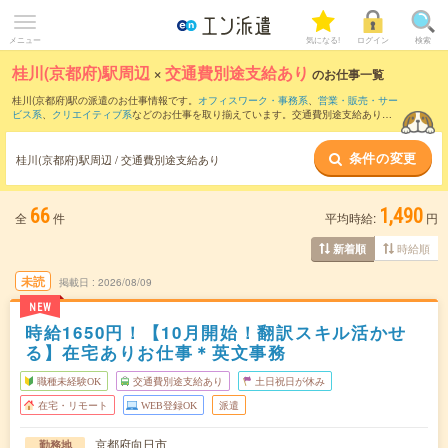
メニュー
気になる!
ログイン
検索
桂川(京都府)駅周辺
×
交通費別途支給あり
のお仕事一覧
桂川(京都府)駅の派遣のお仕事情報です。
オフィスワーク・事務系
、
営業・販売・サー
ビス系
、
クリエイティブ系
などのお仕事を取り揃えています。交通費別途支給ありの
条件の他に、
職種未経験OK
、
友だちと一緒の応募OK
、
残業なし
などのこだわり条件
も取り揃えています。
条件の変更
桂川(京都府)駅周辺 / 交通費別途支給あり
66
1,490
全
件
平均時給:
円
時給順
新着順
未読
掲載日
2026/08/09
NEW
時給1650円！【10月開始！翻訳スキル活かせ
る】在宅ありお仕事＊英文事務
職種未経験OK
交通費別途支給あり
土日祝日が休み
在宅・リモート
WEB登録OK
派遣
京都府向日市
勤務地