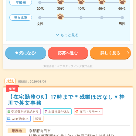
年齢層
20代
30代
40代
50代
60代
男女比率
女性
男性
もっと見る
気になる!
応募へ進む
詳しく見る
派遣会社
ケアスタッフィング株式会社
未読
掲載日
2026/08/09
NEW
【在宅勤務OK】17時まで＊残業ほぼなし▼桂
川で英文事務
交通費別途支給あり
土日祝日が休み
在宅・リモート
WEB登録OK
派遣
京都府向日市
勤務地
桂川(京都府)駅から徒歩3分／洛西口駅から徒歩15分