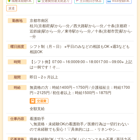
職種未経験OK
交通費別途支給あり
土日祝日が休み
WEB登録OK
派遣
京都市南区
勤務地
桂川(京都府)駅から---分／西大路駅から---分／十条(京都府・
近鉄線)駅から---分／東寺駅から---分／十条(京都市営)駅から-
--分
シフト制（月～日） ※平日のみなどの相談もOK ※週3なども
曜日頻度
相談OK
【シフト例】07:00～16:0009:00～18:0017:00～09:00※ 上記
時間
は一例です！そ…
即日～2ヶ月以上
期間
無資格の方：時給1400円～1750円 / 介護福祉士：時給1700
時給
円～2125円 / 初任者以上：時給1500円～1875円
交通費
全額支給
看護助手
仕事内容
＼無資格・未経験OKの看護助手／医療行為は一切行わない
ので未経験でも安心！▽具体的には…・リネンやシ…
職種未経験OK / ブランクOK / パソコンスキル不要 / 英語力不
応募資格