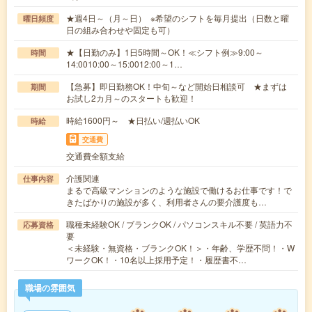
★週4日～（月～日） ※希望のシフトを毎月提出（日数と曜
曜日頻度
日の組み合わせや固定も可）
★【日勤のみ】1日5時間～OK！≪シフト例≫9:00～
時間
14:0010:00～15:0012:00～1…
【急募】即日勤務OK！中旬～など開始日相談可 ★まずは
期間
お試し2カ月～のスタートも歓迎！
時給1600円～ ★日払い/週払いOK
時給
交通費
交通費全額支給
介護関連
仕事内容
まるで高級マンションのような施設で働けるお仕事です！で
きたばかりの施設が多く、利用者さんの要介護度も…
職種未経験OK / ブランクOK / パソコンスキル不要 / 英語力不
応募資格
要
＜未経験・無資格・ブランクOK！＞・年齢、学歴不問！・W
ワークOK！・10名以上採用予定！・履歴書不…
職場の雰囲気