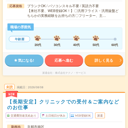
ブランクOK / パソコンスキル不要 / 英語力不要
応募資格
【来社不要、WEB登録OK！】〇汎用フライス・汎用旋盤ど
ちらかの実務経験をお持ちの方〇フリーター、主…
職場の雰囲気
年齢層
20代
30代
40代
50代
60代
気になる!
応募へ進む
詳しく見る
派遣会社
株式会社テクノ・サービス
未読
掲載日
2026/08/08
NEW
【長期安定】クリニックでの受付＆ご案内など
のお仕事
交通費別途支給あり
土日祝日が休み
WEB登録OK
派遣
京都市南区
勤務地