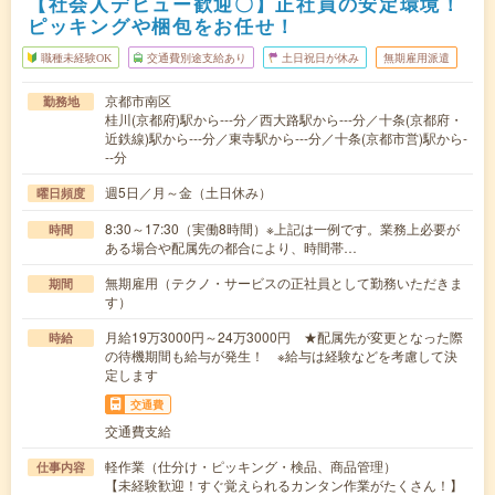
【社会人デビュー歓迎〇】正社員の安定環境！
ピッキングや梱包をお任せ！
職種未経験OK
交通費別途支給あり
土日祝日が休み
無期雇用派遣
京都市南区
勤務地
桂川(京都府)駅から---分／西大路駅から---分／十条(京都府・
近鉄線)駅から---分／東寺駅から---分／十条(京都市営)駅から-
--分
週5日／月～金（土日休み）
曜日頻度
8:30～17:30（実働8時間）※上記は一例です。業務上必要が
時間
ある場合や配属先の都合により、時間帯…
無期雇用（テクノ・サービスの正社員として勤務いただきま
期間
す）
月給19万3000円～24万3000円 ★配属先が変更となった際
時給
の待機期間も給与が発生！ ※給与は経験などを考慮して決
定します
交通費
交通費支給
軽作業（仕分け・ピッキング・検品、商品管理）
仕事内容
【未経験歓迎！すぐ覚えられるカンタン作業がたくさん！】