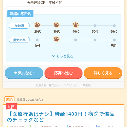
★未経験OK、年齢不問！
職場の雰囲気
年齢層
20代
30代
40代
50代
60代
男女比率
女性
男性
もっと見る
気になる!
応募へ進む
詳しく見る
派遣会社
株式会社エーエスピー(カード事業部)
未読
掲載日
2026/08/08
NEW
【医療行為はナシ】時給1400円！病院で備品
のチェックなど