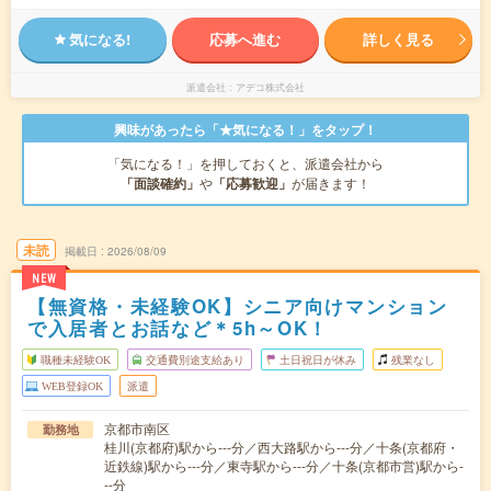
気になる!
応募へ進む
詳しく見る
派遣会社
アデコ株式会社
興味があったら「★気になる！」をタップ！
「気になる！」を押しておくと、派遣会社から
「面談確約」
や
「応募歓迎」
が届きます！
未読
掲載日
2026/08/09
NEW
【無資格・未経験OK】シニア向けマンション
で入居者とお話など＊5h～OK！
職種未経験OK
交通費別途支給あり
土日祝日が休み
残業なし
WEB登録OK
派遣
京都市南区
勤務地
桂川(京都府)駅から---分／西大路駅から---分／十条(京都府・
近鉄線)駅から---分／東寺駅から---分／十条(京都市営)駅から-
--分