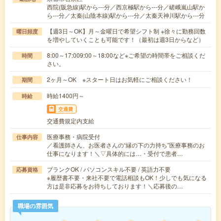
西院(阪急線)駅から---分／西京極駅から---分／嵯峨嵐山駅か
ら---分／太秦(山陰本線)駅から---分／太秦天神川駅から---分
【週3日～OK】月～金曜日で希望シフト制 ※徐々に勤務回数
曜日頻度
を増やしていくことも可能です！（最初は週3日からなど）
8:00～17:009:00～18:00など※ご希望の時間帯をご相談くだ
時間
さい。
2ヶ月～OK ※スタート日はお気軽にご相談ください！
期間
時給1400円～
時給
交通費
交通費規定内支給
医療事務・病院受付
仕事内容
／看護師さん、お医者さんの“縁の下の力持ち”医療事務のお
仕事になります！＼▽具体的には…・受付で患者…
ブランクOK / パソコンスキル不要 / 英語力不要
応募資格
※履歴書不要・来社不要で電話相談もOK！少しでも気になる
方は是非応募をお待ちしております！＼応募後の…
職場の雰囲気