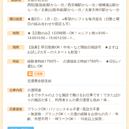
西院(阪急線)駅から---分／西京極駅から---分／嵯峨嵐山駅か
ら---分／太秦(山陰本線)駅から---分／太秦天神川駅から---分
★週2日～（月～日） ※希望のシフトを毎月提出（日数と曜
曜日頻度
日の組み合わせや固定も可）
★【日勤のみ】1日5時間～OK！≪シフト例≫9:00～
時間
14:0010:00～15:0012:00～1…
【急募】即日勤務OK！中旬～など開始日相談可 ★まずは
期間
お試し2カ月～のスタートも歓迎！
経験者時給1700円～ 介護福祉士時給1750円～ ★日払い/
時給
週払いOK
交通費
交通費全額支給
介護関連
仕事内容
まるでホテルのような施設で働けるお仕事です！できたばか
りの施設が多く、利用者さんの要介護度も低め！体…
ブランクOK / パソコンスキル不要 / 英語力不要
応募資格
＜無資格・ブランクOK！＞介護の経験をお持ちの方！・年
齢、学歴不問！・WワークOK！・10名以上採用…