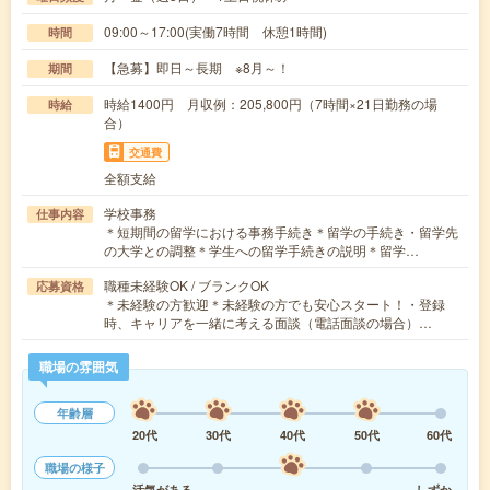
09:00～17:00(実働7時間 休憩1時間)
時間
【急募】即日～長期 ※8月～！
期間
時給1400円 月収例：205,800円（7時間×21日勤務の場
時給
合）
交通費
全額支給
学校事務
仕事内容
＊短期間の留学における事務手続き＊留学の手続き・留学先
の大学との調整＊学生への留学手続きの説明＊留学…
職種未経験OK / ブランクOK
応募資格
＊未経験の方歓迎＊未経験の方でも安心スタート！・登録
時、キャリアを一緒に考える面談（電話面談の場合）…
職場の雰囲気
年齢層
20代
30代
40代
50代
60代
職場の様子
活気がある
しずか