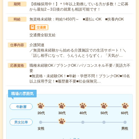
【積極採用中！】＊1年以上勤務している方が多数！ご応募
期間
から最短2～3日後の就業も相談可能です！
無資格未経験：時給1450円～ ■週払いOK ■扶養内OK
時給
交通費
交通費全額支給
介護関連
仕事内容
／無資格未経験から始める介護施設での生活サポート！＼
「話し相手になって、うんうんとうなずく」「天気が…
職種未経験OK / ブランクOK / パソコンスキル不要 / 英語力不
応募資格
要
■無資格・未経験OK！■年齢・学歴不問！ブランクOK!■10名
以上採用予定！■履歴書不要■社会保険完…
職場の雰囲気
年齢層
20代
30代
40代
50代
60代
男女比率
女性
男性