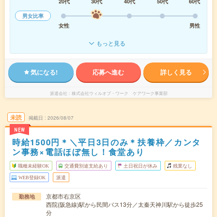
20代
30代
40代
50代
60代
男女比率
女性
男性
もっと見る
気になる!
応募へ進む
詳しく見る
派遣会社
株式会社ウィルオブ・ワーク ケアワーク事業部
未読
掲載日
2026/08/07
NEW
時給1500円＊＼平日3日のみ＊扶養枠／カンタ
ン事務×電話ほぼ無し！食堂あり
職種未経験OK
交通費別途支給あり
土日祝日が休み
残業なし
WEB登録OK
派遣
京都市右京区
勤務地
西院(阪急線)駅から民間バス13分／太秦天神川駅から徒歩25
分