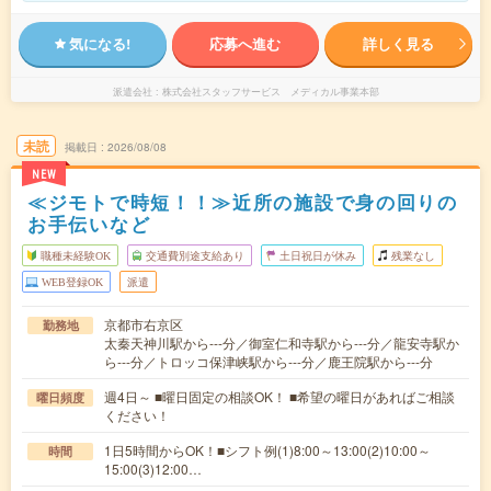
気になる!
応募へ進む
詳しく見る
派遣会社
株式会社スタッフサービス メディカル事業本部
未読
掲載日
2026/08/08
NEW
≪ジモトで時短！！≫近所の施設で身の回りの
お手伝いなど
職種未経験OK
交通費別途支給あり
土日祝日が休み
残業なし
WEB登録OK
派遣
京都市右京区
勤務地
太秦天神川駅から---分／御室仁和寺駅から---分／龍安寺駅か
ら---分／トロッコ保津峡駅から---分／鹿王院駅から---分
週4日～ ■曜日固定の相談OK！ ■希望の曜日があればご相談
曜日頻度
ください！
1日5時間からOK！■シフト例(1)8:00～13:00(2)10:00～
時間
15:00(3)12:00…