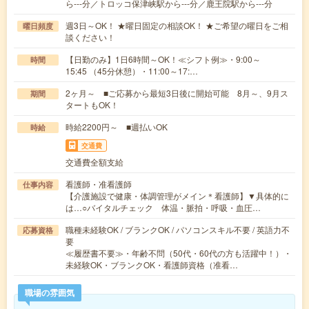
ら---分／トロッコ保津峡駅から---分／鹿王院駅から---分
週3日～OK！ ★曜日固定の相談OK！ ★ご希望の曜日をご相
曜日頻度
談ください！
【日勤のみ】1日6時間～OK！≪シフト例≫・9:00～
時間
15:45 （45分休憩）・11:00～17:…
2ヶ月～ ■ご応募から最短3日後に開始可能 8月～、9月ス
期間
タートもOK！
時給2200円～ ■週払いOK
時給
交通費
交通費全額支給
看護師・准看護師
仕事内容
【介護施設で健康・体調管理がメイン＊看護師】▼具体的に
は…○バイタルチェック 体温・脈拍・呼吸・血圧…
職種未経験OK / ブランクOK / パソコンスキル不要 / 英語力不
応募資格
要
≪履歴書不要≫・年齢不問（50代・60代の方も活躍中！）・
未経験OK・ブランクOK・看護師資格（准看…
職場の雰囲気