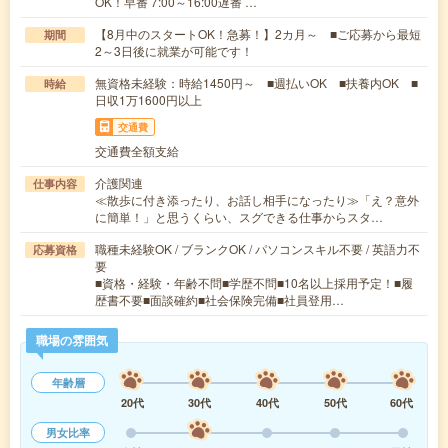
OK！早番 7:00～16:00遅番 …
【8月中のスタートOK！急募！】2カ月～ ■ご応募から最短
期間
2～3日後に就業が可能です！
無資格未経験：時給1450円～ ■週払いOK ■扶養内OK ■
時給
日収1万1600円以上
交通費
交通費全額支給
介護関連
仕事内容
≪散歩に付き添ったり、お話し相手になったり≫「え？意外
に簡単！」と思うくらい、スグできる仕事からスタ…
職種未経験OK / ブランクOK / パソコンスキル不要 / 英語力不
応募資格
要
■資格・経験・年齢不問■学歴不問■10名以上採用予定！■履
歴書不要■面談確約■社会保険完備■社員登用…
職場の雰囲気
年齢層
20代
30代
40代
50代
60代
男女比率