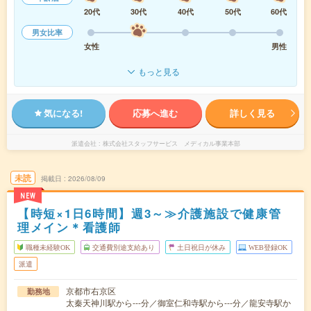
20代
30代
40代
50代
60代
男女比率
女性
男性
もっと見る
気になる!
応募へ進む
詳しく見る
派遣会社
株式会社スタッフサービス メディカル事業本部
未読
掲載日
2026/08/09
NEW
【時短×1日6時間】週3～≫介護施設で健康管
理メイン＊看護師
職種未経験OK
交通費別途支給あり
土日祝日が休み
WEB登録OK
派遣
京都市右京区
勤務地
太秦天神川駅から---分／御室仁和寺駅から---分／龍安寺駅か