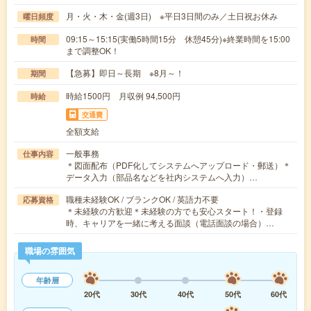
月・火・木・金(週3日) ※平日3日間のみ／土日祝お休み
曜日頻度
09:15～15:15(実働5時間15分 休憩45分)※終業時間を15:00
時間
まで調整OK！
【急募】即日～長期 ※8月～！
期間
時給1500円 月収例 94,500円
時給
交通費
全額支給
一般事務
仕事内容
＊図面配布（PDF化してシステムへアップロード・郵送）＊
データ入力（部品名などを社内システムへ入力）…
職種未経験OK / ブランクOK / 英語力不要
応募資格
＊未経験の方歓迎＊未経験の方でも安心スタート！・登録
時、キャリアを一緒に考える面談（電話面談の場合）…
職場の雰囲気
年齢層
20代
30代
40代
50代
60代