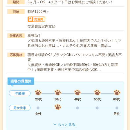
2ヶ月～OK ※スタート日はお気軽にご相談ください！
期間
時給1200円～
時給
交通費
交通費規定内支給
看護助手
仕事内容
／知識＆経験不要＊医療行為なし病院内でのお手伝い！＼▽
具体的なお仕事は…・カルテや処方薬の運搬・備品…
職種未経験OK / ブランクOK / パソコンスキル不要 / 英語力不
応募資格
要
＼無資格・未経験OK／※年齢不問※50代・60代の方も活躍
中！※履歴書不要・来社不要で電話相談もOK…
職場の雰囲気
年齢層
20代
30代
40代
50代
60代
男女比率
女性
男性
もっと見る