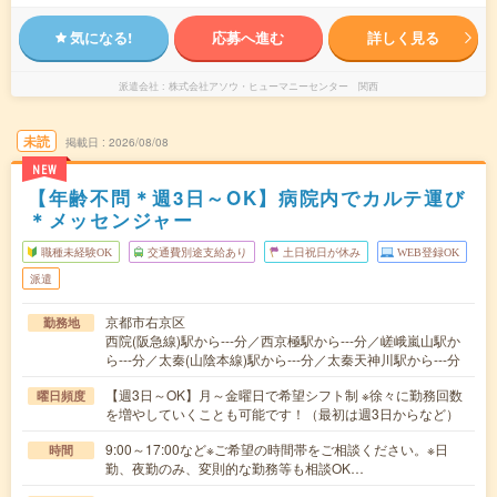
気になる!
応募へ進む
詳しく見る
派遣会社
株式会社アソウ・ヒューマニーセンター 関西
未読
掲載日
2026/08/08
NEW
【年齢不問＊週3日～OK】病院内でカルテ運び
＊メッセンジャー
職種未経験OK
交通費別途支給あり
土日祝日が休み
WEB登録OK
派遣
京都市右京区
勤務地
西院(阪急線)駅から---分／西京極駅から---分／嵯峨嵐山駅か
ら---分／太秦(山陰本線)駅から---分／太秦天神川駅から---分
【週3日～OK】月～金曜日で希望シフト制 ※徐々に勤務回数
曜日頻度
を増やしていくことも可能です！（最初は週3日からなど）
9:00～17:00など※ご希望の時間帯をご相談ください。※日
時間
勤、夜勤のみ、変則的な勤務等も相談OK…