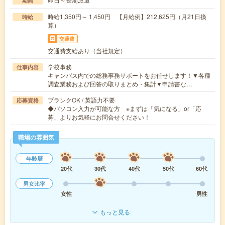
期間
時給1,350円～ 1,450円 【月給例】212,625円（月21日換
時給
算）
交通費
交通費支給あり（当社規定）
学校事務
仕事内容
キャンパス内での総務事務サポートをお任せします！▼各種
調査業務および回答の取りまとめ・集計▼申請書な…
ブランクOK / 英語力不要
応募資格
◆パソコン入力が可能な方 ※まずは「気になる」or「応
募」よりお気軽にお問合せください！
職場の雰囲気
年齢層
20代
30代
40代
50代
60代
男女比率
女性
男性
もっと見る