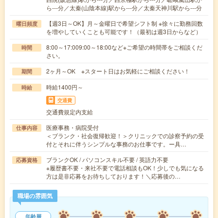
ら---分／太秦(山陰本線)駅から---分／太秦天神川駅から---分
【週3日～OK】月～金曜日で希望シフト制 ※徐々に勤務回数
曜日頻度
を増やしていくことも可能です！（最初は週3日からなど）
8:00～17:009:00～18:00など※ご希望の時間帯をご相談くだ
時間
さい。
2ヶ月～OK ※スタート日はお気軽にご相談ください！
期間
時給1400円～
時給
交通費
交通費規定内支給
医療事務・病院受付
仕事内容
＜ブランク・社会復帰歓迎！＞クリニックでの診察予約の受
付とそれに伴うシンプルな事務のお仕事です。ー具…
ブランクOK / パソコンスキル不要 / 英語力不要
応募資格
※履歴書不要・来社不要で電話相談もOK！少しでも気になる
方は是非応募をお待ちしております！＼応募後の…
職場の雰囲気
年齢層