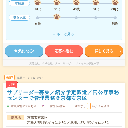
年齢層
20代
30代
40代
50代
60代
男女比率
女性
男性
もっと見る
気になる!
応募へ進む
詳しく見る
派遣会社
株式会社スタッフサービス メディカル事業本部
未読
掲載日
2026/08/08
NEW
サブリーダー募集／紹介予定派遣／官公庁事務
センターで管理業務＠京都右京区
交通費別途支給あり
土日祝日が休み
残業なし
紹介予定派遣
京都市右京区
勤務地
太秦天神川駅から徒歩1分／嵐電天神川駅から徒歩1分