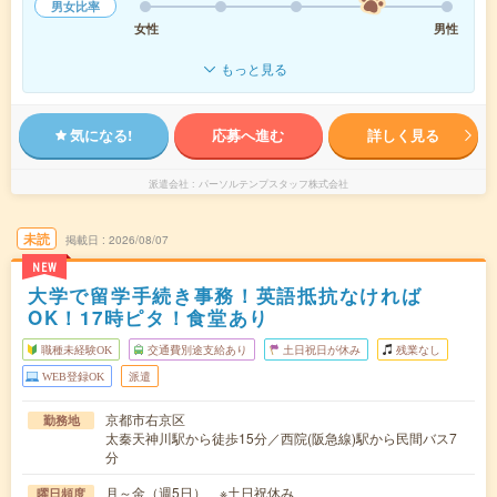
男女比率
女性
男性
もっと見る
気になる!
応募へ進む
詳しく見る
派遣会社
パーソルテンプスタッフ株式会社
未読
掲載日
2026/08/07
NEW
大学で留学手続き事務！英語抵抗なければ
OK！17時ピタ！食堂あり
職種未経験OK
交通費別途支給あり
土日祝日が休み
残業なし
WEB登録OK
派遣
京都市右京区
勤務地
太秦天神川駅から徒歩15分／西院(阪急線)駅から民間バス7
分
月～金（週5日） ※土日祝休み
曜日頻度