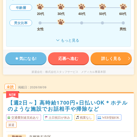
年齢層
20代
30代
40代
50代
60代
男女比率
女性
男性
もっと見る
気になる!
応募へ進む
詳しく見る
派遣会社
株式会社スタッフサービス メディカル事業本部
未読
掲載日
2026/08/09
NEW
【週2日～】高時給1700円×日払いOK＊ホテル
のような施設でお話相手や掃除など
交通費別途支給あり
土日祝日が休み
残業なし
WEB登録OK
派遣
京都市右京区
勤務地