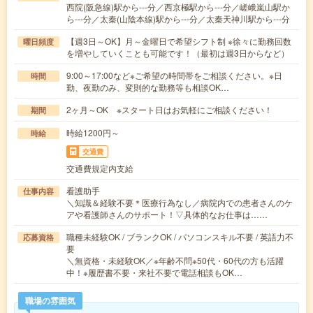
西院(阪急線)駅から---分／西京極駅から---分／嵯峨嵐山駅か
ら---分／太秦(山陰本線)駅から---分／太秦天神川駅から---分
【週3日～OK】月～金曜日で希望シフト制 ※徐々に勤務回数
曜日頻度
を増やしていくことも可能です！（最初は週3日からなど）
9:00～17:00など※ご希望の時間帯をご相談ください。※日
時間
勤、夜勤のみ、変則的な勤務等も相談OK…
2ヶ月～OK ※スタート日はお気軽にご相談ください！
期間
時給1200円～
時給
交通費
交通費規定内支給
看護助手
仕事内容
＼知識＆経験不要＊医療行為なし／病院内での患者さんのケ
アや看護師さんのサポート！▽具体的なお仕事は……
職種未経験OK / ブランクOK / パソコンスキル不要 / 英語力不
応募資格
要
＼無資格・未経験OK／※年齢不問※50代・60代の方も活躍
中！※履歴書不要・来社不要で電話相談もOK…
職場の雰囲気