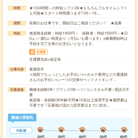
★1日4時間～の時短シフトOK★もちろんフルタイムシフト
時間
も可能★スタート時間選べます7:00～16:…
長期のお仕事です。開始日はご相談ください！ ★急募
期間
無資格未経験：時給1400円～ 経験者：時給1500円～★日
時給
払い／週払い制度あり（月払いも選べます）※稼働開始時は
手続き完了次第のお支払いとなります。
交通費
交通費支給※規定有
看護助手
仕事内容
≪病院でちょっとしたお手伝い≫○カルテ整理などの看護師
さんのお手伝い○シーツの交換やベッドメイキング…
職種未経験OK / ブランクOK / パソコンスキル不要 / 英語力不
応募資格
要
無資格・未経験OK年齢不問★10名以上採用予定★履歴書は
不要です▽応募後の流れ1)翌営業日までに担当…
職場の雰囲気
年齢層
20代
30代
40代
50代
60代