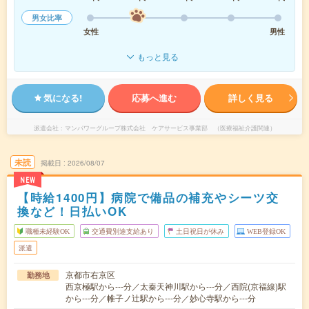
男女比率
女性
男性
もっと見る
気になる!
応募へ進む
詳しく見る
派遣会社
マンパワーグループ株式会社 ケアサービス事業部 （医療福祉介護関連）
未読
掲載日
2026/08/07
NEW
【時給1400円】病院で備品の補充やシーツ交
換など！日払いOK
職種未経験OK
交通費別途支給あり
土日祝日が休み
WEB登録OK
派遣
京都市右京区
勤務地
西京極駅から---分／太秦天神川駅から---分／西院(京福線)駅
から---分／帷子ノ辻駅から---分／妙心寺駅から---分