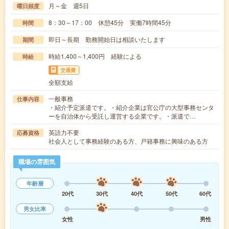
月～金 週5日
曜日頻度
8：30～17：00 休憩45分 実働7時間45分
時間
即日～長期 勤務開始日は相談いたします
期間
時給1,400～1,400円 経験による
時給
交通費
全額支給
一般事務
仕事内容
・紹介予定派遣です。・紹介企業は官公庁の大型事務センタ
ーを自治体から受託し運営する企業です。・派遣で…
英語力不要
応募資格
社会人として事務経験のある方、戸籍事務に興味のある方
職場の雰囲気
年齢層
20代
30代
40代
50代
60代
男女比率
女性
男性