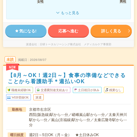
女性
男性
もっと見る
気になる!
応募へ進む
詳しく見る
派遣会社
日研トータルソーシング株式会社 メディカルケア事業部
未読
掲載日
2026/08/07
NEW
【8月～OK！週2日～】食事の準備などできる
ことから看護助手＊週払いOK
職種未経験OK
交通費別途支給あり
土日祝日が休み
残業なし
WEB登録OK
派遣
京都市右京区
勤務地
西院(阪急線)駅から---分／嵯峨嵐山駅から---分／太秦天神川
駅から---分／嵐山(京福線)駅から---分／太秦広隆寺駅から---
分
週2日～5日OK（月～金） ★土日休みOK
曜日頻度