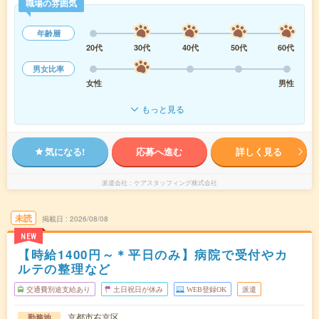
職場の雰囲気
年齢層
20代
30代
40代
50代
60代
男女比率
女性
男性
もっと見る
気になる!
応募へ進む
詳しく見る
派遣会社
ケアスタッフィング株式会社
未読
掲載日
2026/08/08
NEW
【時給1400円～＊平日のみ】病院で受付やカ
ルテの整理など
交通費別途支給あり
土日祝日が休み
WEB登録OK
派遣
京都市右京区
勤務地