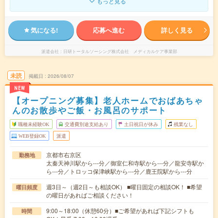
もっと見る
気になる!
応募へ進む
詳しく見る
派遣会社
日研トータルソーシング株式会社 メディカルケア事業部
未読
掲載日
2026/08/07
NEW
【オープニング募集】老人ホームでおばあちゃ
んのお散歩やご飯・お風呂のサポート
職種未経験OK
交通費別途支給あり
土日祝日が休み
残業なし
WEB登録OK
派遣
京都市右京区
勤務地
太秦天神川駅から---分／御室仁和寺駅から---分／龍安寺駅か
ら---分／トロッコ保津峡駅から---分／鹿王院駅から---分
週3日～（週2日～も相談OK） ■曜日固定の相談OK！ ■希望
曜日頻度
の曜日があればご相談ください！
9:00～18:00（休憩60分）■ご希望があれば下記シフトも
時間