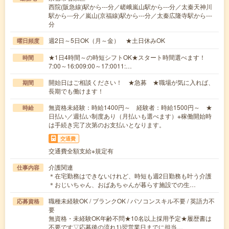
西院(阪急線)駅から---分／嵯峨嵐山駅から---分／太秦天神川
駅から---分／嵐山(京福線)駅から---分／太秦広隆寺駅から---
分
週2日～5日OK（月～金） ★土日休みOK
曜日頻度
★1日4時間～の時短シフトOK★スタート時間選べます！
時間
7:00～16:009:00～17:0011:…
開始日はご相談ください！ ★急募 ★職場が気に入れば、
期間
長期でも働けます！
無資格未経験：時給1400円～ 経験者：時給1500円～ ★
時給
日払い／週払い制度あり（月払いも選べます）※稼働開始時
は手続き完了次第のお支払いとなります。
交通費
交通費全額支給※規定有
介護関連
仕事内容
＊在宅勤務はできないけれど、時短も週2日勤務も叶う介護
＊おじいちゃん、おばあちゃんが暮らす施設での生…
職種未経験OK / ブランクOK / パソコンスキル不要 / 英語力不
応募資格
要
無資格・未経験OK年齢不問★10名以上採用予定★履歴書は
不要です▽応募後の流れ1)翌営業日までに担当…