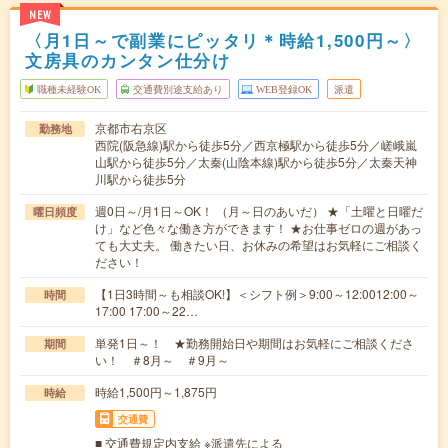
NEW
〈月1日～で副業にピッタリ＊時給1,500円～〉
文房具のカンタン仕分け
職種未経験OK
交通費別途支給あり
WEB登録OK
派遣
京都市右京区
勤務地
西院(阪急線)駅から徒歩5分／西京極駅から徒歩5分／嵯峨嵐
山駅から徒歩5分／太秦(山陰本線)駅から徒歩5分／太秦天神
川駅から徒歩5分
週0日～/月1日～OK！ （月～日のあいだ） ★「土曜と日曜だ
曜日頻度
け」など色々な働き方ができます！ ★お仕事ゼロの週があっ
ても大丈夫。 働きたい日、お休みの希望はお気軽にご相談く
ださい！
【1日3時間～も相談OK!】＜シフト例＞9:00～12:0012:00～
時間
17:00 17:00～22…
単発1日～！ ★勤務開始日や期間はお気軽にご相談くださ
期間
い！ ＃8月～ ＃9月～
時給1,500円～1,875円
時給
交通費
■ 交通費規定内支給 ※派遣先による