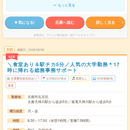
もっと見る
気になる!
応募へ進む
詳しく見る
派遣会社
アイング株式会社（旧アール＆キャリア）
未読
掲載日
2026/08/08
NEW
＼食堂あり＆駅チカ5分／人気の大学勤務＊17
時に帰れる総務事務サポート
交通費別途支給あり
土日祝日が休み
残業なし
WEB登録OK
派遣
京都市右京区
勤務地
太秦天神川駅から徒歩5分／嵐電天神川駅から徒歩5分
月～金
曜日頻度
8:30～17:00（休憩1時間／実働7.5時間）
時間
即日～長期派遣