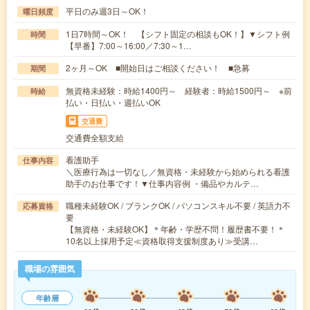
平日のみ週3日～OK！
曜日頻度
1日7時間～OK！ 【シフト固定の相談もOK！】▼シフト例
時間
【早番】7:00～16:00／7:30～1…
2ヶ月～OK ■開始日はご相談ください！ ■急募
期間
無資格未経験：時給1400円～ 経験者：時給1500円～ ※前
時給
払い・日払い・週払いOK
交通費
交通費全額支給
看護助手
仕事内容
＼医療行為は一切なし／無資格・未経験から始められる看護
助手のお仕事です！▼仕事内容例 ・備品やカルテ…
職種未経験OK / ブランクOK / パソコンスキル不要 / 英語力不
応募資格
要
【無資格・未経験OK】＊年齢・学歴不問！履歴書不要！＊
10名以上採用予定≪資格取得支援制度あり≫受講…
職場の雰囲気
年齢層