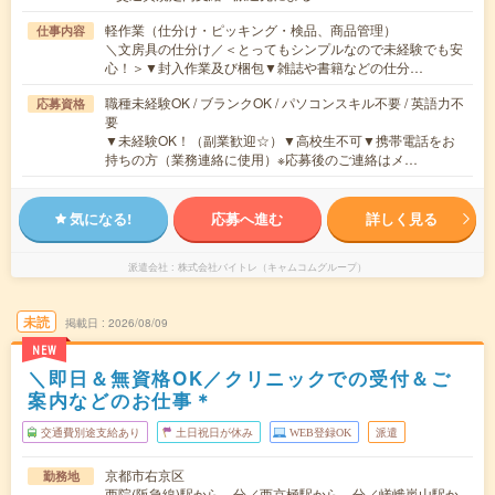
軽作業（仕分け・ピッキング・検品、商品管理）
仕事内容
＼文房具の仕分け／＜とってもシンプルなので未経験でも安
心！＞▼封入作業及び梱包▼雑誌や書籍などの仕分…
職種未経験OK / ブランクOK / パソコンスキル不要 / 英語力不
応募資格
要
▼未経験OK！（副業歓迎☆）▼高校生不可▼携帯電話をお
持ちの方（業務連絡に使用）※応募後のご連絡はメ…
気になる!
応募へ進む
詳しく見る
派遣会社
株式会社バイトレ（キャムコムグループ）
未読
掲載日
2026/08/09
NEW
＼即日＆無資格OK／クリニックでの受付＆ご
案内などのお仕事＊
交通費別途支給あり
土日祝日が休み
WEB登録OK
派遣
京都市右京区
勤務地
西院(阪急線)駅から---分／西京極駅から---分／嵯峨嵐山駅か