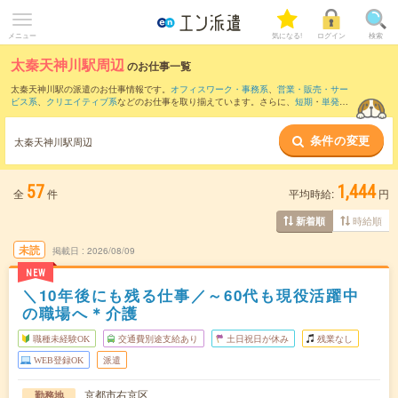
メニュー
気になる!
ログイン
検索
太秦天神川駅周辺
のお仕事一覧
太秦天神川駅の派遣のお仕事情報です。
オフィスワーク・事務系
、
営業・販売・サー
ビス系
、
クリエイティブ系
などのお仕事を取り揃えています。さらに、
短期
・
単発
な
どの期間や、
職種未経験OK
などのこだわり条件で絞り込んでいただけます。
条件の変更
また、
烏丸駅
・
京都駅
・
四条(京都市営)駅
・
京都河原町駅
・
西大路駅
など近隣駅のお仕
太秦天神川駅周辺
事もご確認いただけます。
57
1,444
全
件
平均時給:
円
時給順
新着順
未読
掲載日
2026/08/09
NEW
＼10年後にも残る仕事／～60代も現役活躍中
の職場へ＊介護
職種未経験OK
交通費別途支給あり
土日祝日が休み
残業なし
WEB登録OK
派遣
京都市右京区
勤務地