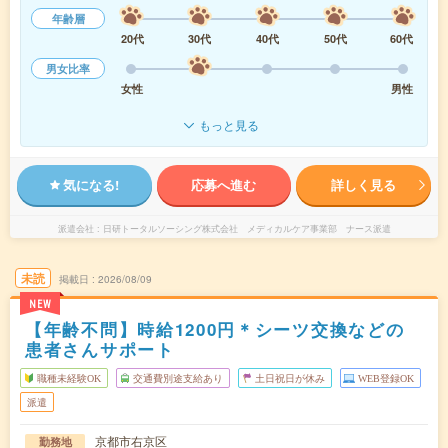
年齢層
20代
30代
40代
50代
60代
男女比率
女性
男性
もっと見る
気になる!
応募へ進む
詳しく見る
派遣会社
日研トータルソーシング株式会社 メディカルケア事業部 ナース派遣
未読
掲載日
2026/08/09
NEW
【年齢不問】時給1200円＊シーツ交換などの
患者さんサポート
職種未経験OK
交通費別途支給あり
土日祝日が休み
WEB登録OK
派遣
京都市右京区
勤務地