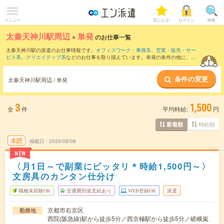
メニュー
気になる!
ログイン
検索
太秦天神川駅周辺
×
単発
のお仕事一覧
太秦天神川駅の派遣のお仕事情報です。
オフィスワーク・事務系
、
営業・販売・サー
ビス系
、
クリエイティブ系
などのお仕事を取り揃えています。単発の条件の他に、
交
通費別途支給あり
、
職種未経験OK
、
友だちと一緒の応募OK
などでもお探し頂けま
す。
条件の変更
太秦天神川駅周辺 / 単発
3
1,500
全
件
平均時給:
円
時給順
新着順
未読
掲載日
2026/08/08
NEW
〈月1日～で副業にピッタリ＊時給1,500円～〉
文房具のカンタン仕分け
職種未経験OK
交通費別途支給あり
WEB登録OK
派遣
京都市右京区
勤務地
西院(阪急線)駅から徒歩5分／西京極駅から徒歩5分／嵯峨嵐