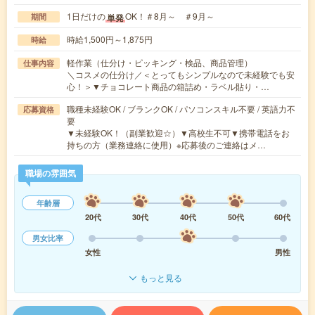
1日だけの
OK！＃8月～ ＃9月～
単発
期間
時給1,500円～1,875円
時給
軽作業（仕分け・ピッキング・検品、商品管理）
仕事内容
＼コスメの仕分け／＜とってもシンプルなので未経験でも安
心！＞▼チョコレート商品の箱詰め・ラベル貼り・…
職種未経験OK / ブランクOK / パソコンスキル不要 / 英語力不
応募資格
要
▼未経験OK！（副業歓迎☆）▼高校生不可▼携帯電話をお
持ちの方（業務連絡に使用）※応募後のご連絡はメ…
職場の雰囲気
年齢層
20代
30代
40代
50代
60代
男女比率
女性
男性
もっと見る