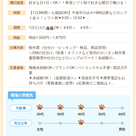
好きな日1日～OK！＊希望シフト制で好きな曜日で働ける！
曜日頻度
【1日3時間～も相談OK!】午前中のみや18時以降などのシフ
時間
トあり！シフト例▼9:00～12:00▼…
1日だけの
OK！＃8月～ ＃9月～
単発
期間
時給1,500円～1,875円
時給
軽作業（仕分け・ピッキング・検品、商品管理）
仕事内容
＼DMの仕分け／快適！オフィスなど室内のカンタン軽作業
書類整理や仕分けなどのシンプルワーク！未経験の…
職種未経験OK / ブランクOK / パソコンスキル不要 / 英語力不
応募資格
要
▼未経験OK！（副業歓迎☆）▼高校生不可▼携帯電話をお
持ちの方（業務連絡に使用）※応募後のご連絡はメ…
職場の雰囲気
年齢層
20代
30代
40代
50代
60代
男女比率
女性
男性