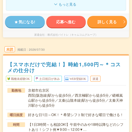
もっと見る
気になる!
応募へ進む
詳しく見る
派遣会社
株式会社バイトレ（キャムコムグループ）
未読
掲載日
2026/07/30
【スマホだけで完結！】時給1,500円～＊コス
メの仕分け
職種未経験OK
土日祝日が休み
WEB登録OK
派遣
京都市右京区
勤務地
西院(阪急線)駅から徒歩5分／西京極駅から徒歩5分／嵯峨嵐
山駅から徒歩5分／太秦(山陰本線)駅から徒歩5分／太秦天神
川駅から徒歩5分
好きな日1日～OK！＊希望シフト制で好きな曜日で働ける！
曜日頻度
【1日3時間～も相談OK!】午前中のみや18時以降などのシフ
時間
トあり！シフト例▼9:00～12:00▼…