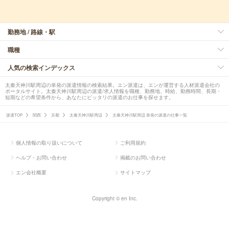
勤務地 / 路線・駅
職種
人気の検索インデックス
太秦天神川駅周辺の単発の派遣情報の検索結果。エン派遣は、エンが運営する人材派遣会社の
ポータルサイト。太秦天神川駅周辺の派遣/求人情報を職種、勤務地、時給、勤務時間、長期・
短期などの希望条件から、あなたにピッタリの派遣のお仕事を探せます。
派遣TOP
関西
京都
太秦天神川駅周辺
太秦天神川駅周辺 単発の派遣の仕事一覧
個人情報の取り扱いについて
ご利用規約
ヘルプ・お問い合わせ
掲載のお問い合わせ
エン会社概要
サイトマップ
Copyright © en Inc.