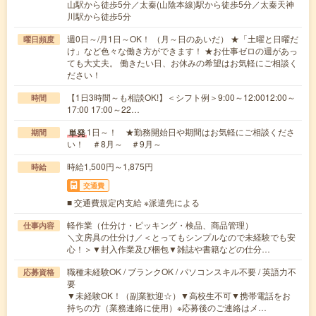
山駅から徒歩5分／太秦(山陰本線)駅から徒歩5分／太秦天神
川駅から徒歩5分
週0日～/月1日～OK！ （月～日のあいだ） ★「土曜と日曜だ
曜日頻度
け」など色々な働き方ができます！ ★お仕事ゼロの週があっ
ても大丈夫。 働きたい日、お休みの希望はお気軽にご相談く
ださい！
【1日3時間～も相談OK!】＜シフト例＞9:00～12:0012:00～
時間
17:00 17:00～22…
1日～！ ★勤務開始日や期間はお気軽にご相談くださ
単発
期間
い！ ＃8月～ ＃9月～
時給1,500円～1,875円
時給
交通費
■ 交通費規定内支給 ※派遣先による
軽作業（仕分け・ピッキング・検品、商品管理）
仕事内容
＼文房具の仕分け／＜とってもシンプルなので未経験でも安
心！＞▼封入作業及び梱包▼雑誌や書籍などの仕分…
職種未経験OK / ブランクOK / パソコンスキル不要 / 英語力不
応募資格
要
▼未経験OK！（副業歓迎☆）▼高校生不可▼携帯電話をお
持ちの方（業務連絡に使用）※応募後のご連絡はメ…