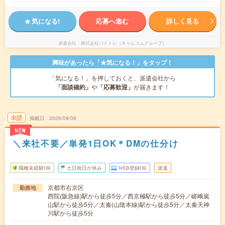
気になる!
応募へ進む
詳しく見る
派遣会社
株式会社バイトレ（キャムコムグループ）
興味があったら「★気になる！」をタップ！
「気になる！」を押しておくと、派遣会社から
「面談確約」
や
「応募歓迎」
が届きます！
未読
掲載日
2026/08/06
NEW
＼来社不要／単発1日OK＊DMの仕分け
職種未経験OK
土日祝日が休み
WEB登録OK
派遣
京都市右京区
勤務地
西院(阪急線)駅から徒歩5分／西京極駅から徒歩5分／嵯峨嵐
山駅から徒歩5分／太秦(山陰本線)駅から徒歩5分／太秦天神
川駅から徒歩5分