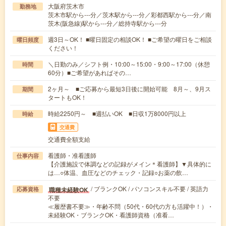
大阪府茨木市
勤務地
茨木市駅から---分／茨木駅から---分／彩都西駅から---分／南
茨木(阪急線)駅から---分／総持寺駅から---分
週3日～OK！ ■曜日固定の相談OK！ ■ご希望の曜日をご相談
曜日頻度
ください！
＼日勤のみ／シフト例・10:00～15:00・9:00～17:00（休憩
時間
60分）■ご希望があればその…
2ヶ月～ ■ご応募から最短3日後に開始可能 8月～、9月ス
期間
タートもOK！
時給2250円～ ■週払いOK ■日収1万8000円以上
時給
交通費
交通費全額支給
看護師・准看護師
仕事内容
【介護施設で体調などの記録がメイン＊看護師】▼具体的に
は…○体温、血圧などのチェック・記録○お薬の飲…
/ ブランクOK / パソコンスキル不要 / 英語力
職種未経験OK
応募資格
不要
≪履歴書不要≫・年齢不問（50代・60代の方も活躍中！）・
未経験OK・ブランクOK・看護師資格（准看…