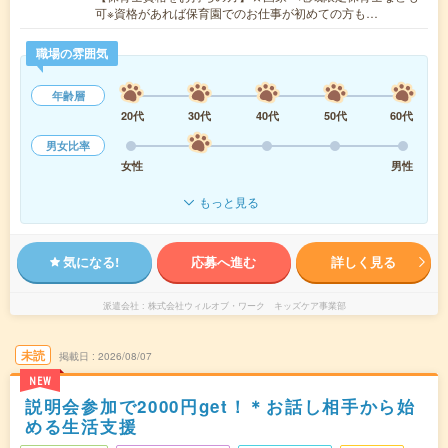
可※資格があれば保育園でのお仕事が初めての方も…
職場の雰囲気
年齢層
20代
30代
40代
50代
60代
男女比率
女性
男性
もっと見る
気になる!
応募へ進む
詳しく見る
派遣会社
株式会社ウィルオブ・ワーク キッズケア事業部
未読
掲載日
2026/08/07
NEW
説明会参加で2000円get！＊お話し相手から始
める生活支援