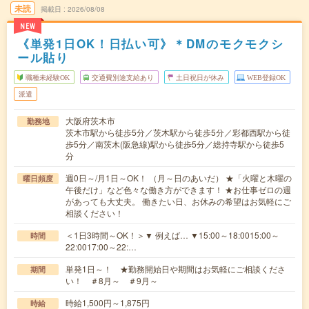
未読
掲載日
2026/08/08
NEW
《単発1日OK！日払い可》＊DMのモクモクシ
ール貼り
職種未経験OK
交通費別途支給あり
土日祝日が休み
WEB登録OK
派遣
大阪府茨木市
勤務地
茨木市駅から徒歩5分／茨木駅から徒歩5分／彩都西駅から徒
歩5分／南茨木(阪急線)駅から徒歩5分／総持寺駅から徒歩5
分
週0日～/月1日～OK！ （月～日のあいだ） ★「火曜と木曜の
曜日頻度
午後だけ」など色々な働き方ができます！ ★お仕事ゼロの週
があっても大丈夫。 働きたい日、お休みの希望はお気軽にご
相談ください！
＜1日3時間～OK！＞▼ 例えば… ▼15:00～18:0015:00～
時間
22:0017:00～22:…
単発1日～！ ★勤務開始日や期間はお気軽にご相談くださ
期間
い！ ＃8月～ ＃9月～
時給1,500円～1,875円
時給