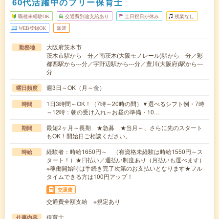
60代活躍中のフリー保育士
職種未経験OK
交通費別途支給あり
土日祝日が休み
残業なし
WEB登録OK
派遣
大阪府茨木市
勤務地
茨木市駅から---分／南茨木(大阪モノレール)駅から---分／彩
都西駅から---分／宇野辺駅から---分／豊川(大阪府)駅から---
分
週3日～OK（月～金）
曜日頻度
1日3時間～OK！（7時～20時の間）▼選べるシフト例・7時
時間
～12時：朝の受け入れ～お昼の準備・10…
最短2ヶ月～長期 ★急募 ★当月～、さらに先のスタート
期間
もOK！開始日ご相談ください。
経験者：時給1650円～ （有資格未経験は時給1550円～ス
時給
タート！）★日払い／週払い制度あり（月払いも選べます）
※稼働開始時は手続き完了次第のお支払いとなります★フル
タイムできる方は100円アップ！
交通費
交通費全額支給 ※規定あり
保育士
仕事内容