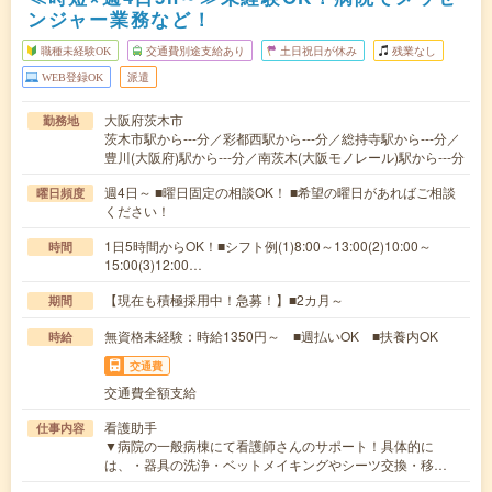
ンジャー業務など！
職種未経験OK
交通費別途支給あり
土日祝日が休み
残業なし
WEB登録OK
派遣
大阪府茨木市
勤務地
茨木市駅から---分／彩都西駅から---分／総持寺駅から---分／
豊川(大阪府)駅から---分／南茨木(大阪モノレール)駅から---分
週4日～ ■曜日固定の相談OK！ ■希望の曜日があればご相談
曜日頻度
ください！
1日5時間からOK！■シフト例(1)8:00～13:00(2)10:00～
時間
15:00(3)12:00…
【現在も積極採用中！急募！】■2カ月～
期間
無資格未経験：時給1350円～ ■週払いOK ■扶養内OK
時給
交通費
交通費全額支給
看護助手
仕事内容
▼病院の一般病棟にて看護師さんのサポート！具体的に
は、・器具の洗浄・ベットメイキングやシーツ交換・移…