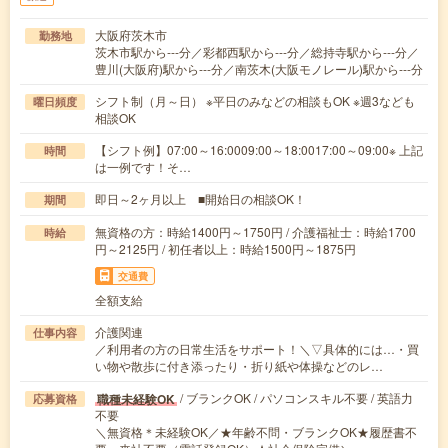
大阪府茨木市
勤務地
茨木市駅から---分／彩都西駅から---分／総持寺駅から---分／
豊川(大阪府)駅から---分／南茨木(大阪モノレール)駅から---分
シフト制（月～日） ※平日のみなどの相談もOK ※週3なども
曜日頻度
相談OK
【シフト例】07:00～16:0009:00～18:0017:00～09:00※ 上記
時間
は一例です！そ…
即日～2ヶ月以上 ■開始日の相談OK！
期間
無資格の方：時給1400円～1750円 / 介護福祉士：時給1700
時給
円～2125円 / 初任者以上：時給1500円～1875円
交通費
全額支給
介護関連
仕事内容
／利用者の方の日常生活をサポート！＼▽具体的には…・買
い物や散歩に付き添ったり・折り紙や体操などのレ…
/ ブランクOK / パソコンスキル不要 / 英語力
職種未経験OK
応募資格
不要
＼無資格＊未経験OK／★年齢不問・ブランクOK★履歴書不