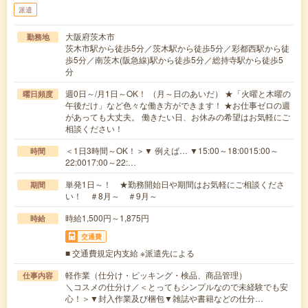
派遣
大阪府茨木市
勤務地
茨木市駅から徒歩5分／茨木駅から徒歩5分／彩都西駅から徒
歩5分／南茨木(阪急線)駅から徒歩5分／総持寺駅から徒歩5
分
週0日～/月1日～OK！ （月～日のあいだ） ★「火曜と木曜の
曜日頻度
午後だけ」など色々な働き方ができます！ ★お仕事ゼロの週
があっても大丈夫。 働きたい日、お休みの希望はお気軽にご
相談ください！
＜1日3時間～OK！＞▼ 例えば… ▼15:00～18:0015:00～
時間
22:0017:00～22:…
単発1日～！ ★勤務開始日や期間はお気軽にご相談くださ
期間
い！ ＃8月～ ＃9月～
時給1,500円～1,875円
時給
交通費
■ 交通費規定内支給 ※派遣先による
軽作業（仕分け・ピッキング・検品、商品管理）
仕事内容
＼コスメの仕分け／＜とってもシンプルなので未経験でも安
心！＞▼封入作業及び梱包▼雑誌や書籍などの仕分…