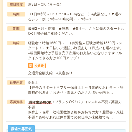
週3日～OK（月～金）
曜日頻度
〈1日3時間～OK！＊10～13時など！〉※残業なし！▼選べ
時間
るシフト例（7時～20時の間）・7時～1…
最短2ヶ月～長期 ★急募 ★8月～、さらに先のスタートも
期間
OK！開始日ご相談ください。
経験者：時給1650円～ （有資格未経験は時給1550円～ス
時給
タート！）★日払い／週払い制度あり（月払いも選べます）
※稼働開始時は手続き完了次第のお支払いとなります★フル
タイムできる方は100円アップ！
交通費
交通費全額支給 ※規定あり
保育士
仕事内容
【担任のサポート＊フリー保育士】～具体的なお仕事～・登
園時のお迎え／お送り・園児とのおさんぽや室内あ…
/ ブランクOK / パソコンスキル不要 / 英語力
職種未経験OK
応募資格
不要
保育士・保母・幼稚園教諭資格をお持ちの方＊履歴書・来社
不要＊資格があれば保育園でのお仕事が未経験でも…
職場の雰囲気