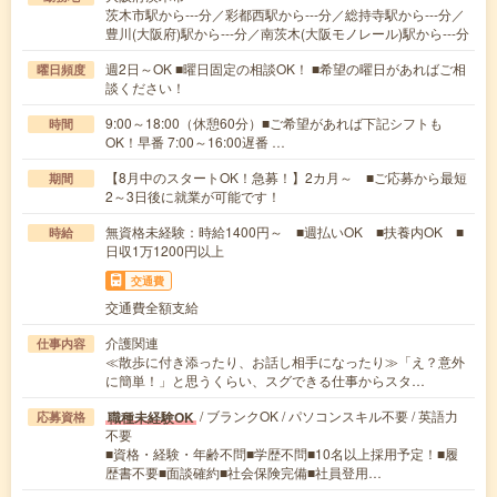
茨木市駅から---分／彩都西駅から---分／総持寺駅から---分／
豊川(大阪府)駅から---分／南茨木(大阪モノレール)駅から---分
週2日～OK ■曜日固定の相談OK！ ■希望の曜日があればご相
曜日頻度
談ください！
9:00～18:00（休憩60分）■ご希望があれば下記シフトも
時間
OK！早番 7:00～16:00遅番 …
【8月中のスタートOK！急募！】2カ月～ ■ご応募から最短
期間
2～3日後に就業が可能です！
無資格未経験：時給1400円～ ■週払いOK ■扶養内OK ■
時給
日収1万1200円以上
交通費
交通費全額支給
介護関連
仕事内容
≪散歩に付き添ったり、お話し相手になったり≫「え？意外
に簡単！」と思うくらい、スグできる仕事からスタ…
/ ブランクOK / パソコンスキル不要 / 英語力
職種未経験OK
応募資格
不要
■資格・経験・年齢不問■学歴不問■10名以上採用予定！■履
歴書不要■面談確約■社会保険完備■社員登用…