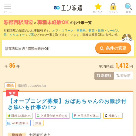
メニュー
気になる!
ログイン
検索
彩都西駅周辺
×
職種未経験OK
のお仕事一覧
彩都西駅の派遣のお仕事情報です。
オフィスワーク・事務系
、
営業・販売・サービス
系
、
クリエイティブ系
などのお仕事を取り揃えています。職種未経験OKの条件の他
に、
交通費別途支給あり
、
友だちと一緒の応募OK
、
残業なし
などのこだわり条件も取
り揃えています。
条件の変更
彩都西駅周辺 / 職種未経験OK
86
1,412
全
件
平均時給:
円
時給順
新着順
未読
掲載日
2026/08/08
NEW
【オープニング募集】おばあちゃんのお散歩付
き添いも仕事の1つ
職種未経験OK
交通費別途支給あり
土日祝日が休み
残業なし
WEB登録OK
派遣
大阪府茨木市
勤務地