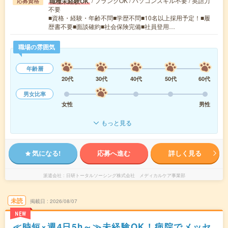
/ ブランクOK / パソコンスキル不要 / 英語力
職種未経験OK
応募資格
不要
■資格・経験・年齢不問■学歴不問■10名以上採用予定！■履
歴書不要■面談確約■社会保険完備■社員登用…
職場の雰囲気
年齢層
20代
30代
40代
50代
60代
男女比率
女性
男性
もっと見る
気になる!
応募へ進む
詳しく見る
派遣会社
日研トータルソーシング株式会社 メディカルケア事業部
未読
掲載日
2026/08/07
NEW
≪時短×週4日5h～≫未経験OK！病院でメッセ