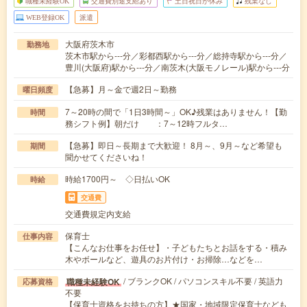
職種未経験OK
交通費別途支給あり
土日祝日が休み
残業なし
WEB登録OK
派遣
大阪府茨木市
勤務地
茨木市駅から---分／彩都西駅から---分／総持寺駅から---分／
豊川(大阪府)駅から---分／南茨木(大阪モノレール)駅から---分
【急募】月～金で週2日～勤務
曜日頻度
7～20時の間で「1日3時間～」OK♪残業はありません！【勤
時間
務シフト例】朝だけ ：7～12時フルタ…
【急募】即日～長期まで大歓迎！ 8月～、9月～など希望も
期間
聞かせてくださいね！
時給1700円～ ◇日払いOK
時給
交通費
交通費規定内支給
保育士
仕事内容
【こんなお仕事をお任せ】・子どもたちとお話をする・積み
木やボールなど、遊具のお片付け・お掃除…などを…
/ ブランクOK / パソコンスキル不要 / 英語力
職種未経験OK
応募資格
不要
【保育士資格をお持ちの方】★国家・地域限定保育士なども