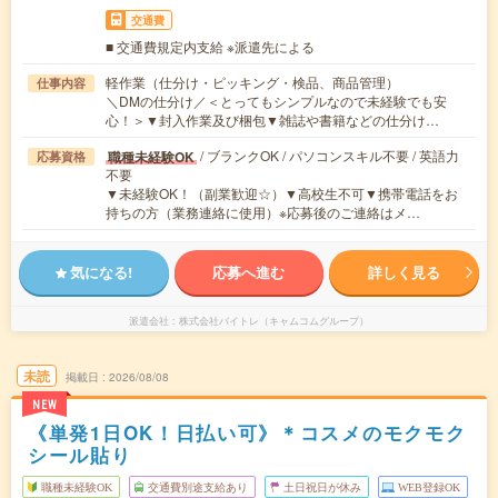
交通費
■ 交通費規定内支給 ※派遣先による
軽作業（仕分け・ピッキング・検品、商品管理）
仕事内容
＼DMの仕分け／＜とってもシンプルなので未経験でも安
心！＞▼封入作業及び梱包▼雑誌や書籍などの仕分け…
/ ブランクOK / パソコンスキル不要 / 英語力
職種未経験OK
応募資格
不要
▼未経験OK！（副業歓迎☆）▼高校生不可▼携帯電話をお
持ちの方（業務連絡に使用）※応募後のご連絡はメ…
気になる!
応募へ進む
詳しく見る
派遣会社
株式会社バイトレ（キャムコムグループ）
未読
掲載日
2026/08/08
NEW
《単発1日OK！日払い可》＊コスメのモクモク
シール貼り
職種未経験OK
交通費別途支給あり
土日祝日が休み
WEB登録OK