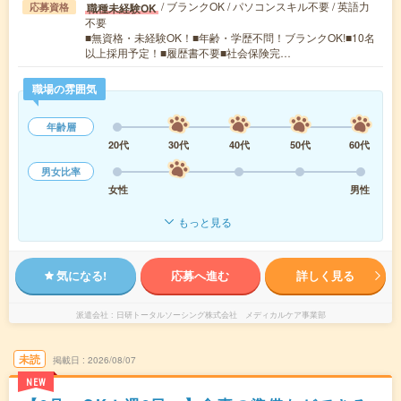
/ ブランクOK / パソコンスキル不要 / 英語力
職種未経験OK
応募資格
不要
■無資格・未経験OK！■年齢・学歴不問！ブランクOK!■10名
以上採用予定！■履歴書不要■社会保険完…
職場の雰囲気
年齢層
20代
30代
40代
50代
60代
男女比率
女性
男性
もっと見る
気になる!
応募へ進む
詳しく見る
派遣会社
日研トータルソーシング株式会社 メディカルケア事業部
未読
掲載日
2026/08/07
NEW