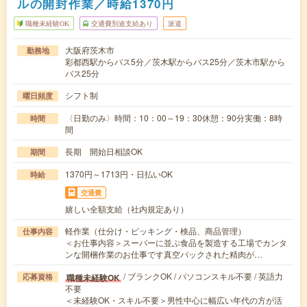
ルの開封作業／時給1370円
職種未経験OK
交通費別途支給あり
派遣
大阪府茨木市
勤務地
彩都西駅からバス5分／茨木駅からバス25分／茨木市駅から
バス25分
シフト制
曜日頻度
〈日勤のみ〉時間：10：00～19：30休憩：90分実働：8時
時間
間
長期 開始日相談OK
期間
1370円～1713円・日払いOK
時給
交通費
嬉しい全額支給（社内規定あり）
軽作業（仕分け・ピッキング・検品、商品管理）
仕事内容
＜お仕事内容＞スーパーに並ぶ食品を製造する工場でカンタ
ンな開梱作業のお仕事です真空パックされた精肉が…
/ ブランクOK / パソコンスキル不要 / 英語力
職種未経験OK
応募資格
不要
＜未経験OK・スキル不要＞男性中心に幅広い年代の方が活