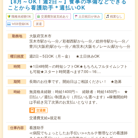
【8月～OK！週2日～】食事の準備などできる
ことから看護助手＊週払いOK
職種未経験OK
交通費別途支給あり
土日祝日が休み
残業なし
WEB登録OK
派遣
大阪府茨木市
勤務地
茨木市駅から---分／彩都西駅から---分／総持寺駅から---分／
豊川(大阪府)駅から---分／南茨木(大阪モノレール)駅から---分
週2日～5日OK（月～金） ★土日休みOK
曜日頻度
★1日4時間～の時短シフトOK★もちろんフルタイムシフト
時間
も可能★スタート時間選べます7:00～16:…
長期のお仕事です。開始日はご相談ください！ ★急募
期間
無資格未経験：時給1400円～ 経験者：時給1450円～ ★
時給
日払い／週払い制度あり（月払いも選べます）※稼働開始時
は手続き完了次第のお支払いとなります。
交通費
交通費支給※規定有
看護助手
仕事内容
≪病院でちょっとしたお手伝い≫○カルテ整理などの看護師
さんのお手伝い○シーツの交換やベッドメイキング…