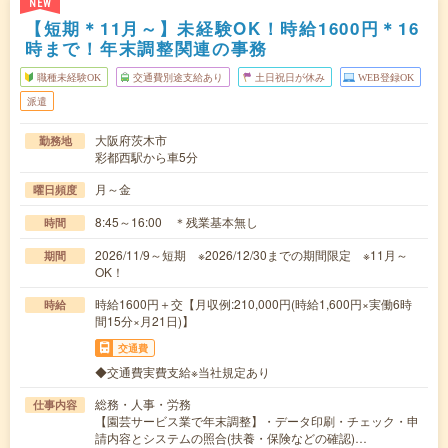
NEW
【短期＊11月～】未経験OK！時給1600円＊16
時まで！年末調整関連の事務
職種未経験OK
交通費別途支給あり
土日祝日が休み
WEB登録OK
派遣
大阪府茨木市
勤務地
彩都西駅から車5分
月～金
曜日頻度
8:45～16:00 ＊残業基本無し
時間
2026/11/9～短期 ※2026/12/30までの期間限定 ※11月～
期間
OK！
時給1600円＋交【月収例:210,000円(時給1,600円×実働6時
時給
間15分×月21日)】
交通費
◆交通費実費支給※当社規定あり
総務・人事・労務
仕事内容
【園芸サービス業で年末調整】・データ印刷・チェック・申
請内容とシステムの照合(扶養・保険などの確認)…