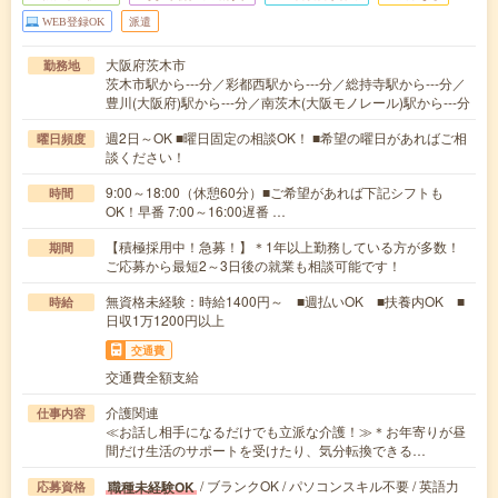
WEB登録OK
派遣
大阪府茨木市
勤務地
茨木市駅から---分／彩都西駅から---分／総持寺駅から---分／
豊川(大阪府)駅から---分／南茨木(大阪モノレール)駅から---分
週2日～OK ■曜日固定の相談OK！ ■希望の曜日があればご相
曜日頻度
談ください！
9:00～18:00（休憩60分）■ご希望があれば下記シフトも
時間
OK！早番 7:00～16:00遅番 …
【積極採用中！急募！】＊1年以上勤務している方が多数！
期間
ご応募から最短2～3日後の就業も相談可能です！
無資格未経験：時給1400円～ ■週払いOK ■扶養内OK ■
時給
日収1万1200円以上
交通費
交通費全額支給
介護関連
仕事内容
≪お話し相手になるだけでも立派な介護！≫＊お年寄りが昼
間だけ生活のサポートを受けたり、気分転換できる…
/ ブランクOK / パソコンスキル不要 / 英語力
職種未経験OK
応募資格