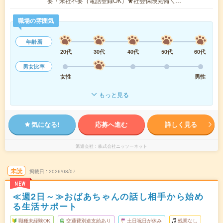
要・来社不要（電話登録OK）★社会保険完備＼…
職場の雰囲気
年齢層
20代
30代
40代
50代
60代
男女比率
女性
男性
もっと見る
気になる!
応募へ進む
詳しく見る
派遣会社
株式会社ニッソーネット
未読
掲載日
2026/08/07
NEW
≪週2日～≫おばあちゃんの話し相手から始め
る生活サポート
職種未経験OK
交通費別途支給あり
土日祝日が休み
残業なし