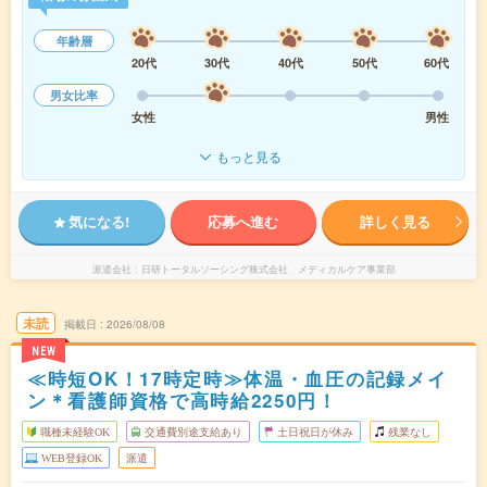
年齢層
20代
30代
40代
50代
60代
男女比率
女性
男性
もっと見る
気になる!
応募へ進む
詳しく見る
派遣会社
日研トータルソーシング株式会社 メディカルケア事業部
未読
掲載日
2026/08/08
NEW
≪時短OK！17時定時≫体温・血圧の記録メイ
ン＊看護師資格で高時給2250円！
職種未経験OK
交通費別途支給あり
土日祝日が休み
残業なし
WEB登録OK
派遣