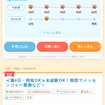
年齢層
20代
30代
40代
50代
60代
男女比率
女性
男性
もっと見る
気になる!
応募へ進む
詳しく見る
派遣会社
マンパワーグループ株式会社 ケアサービス事業部（保育）
未読
掲載日
2026/08/08
NEW
≪週4日・時短OK≫未経験OK！病院でメッセ
ンジャー業務など！
職種未経験OK
交通費別途支給あり
土日祝日が休み
残業なし
WEB登録OK
派遣