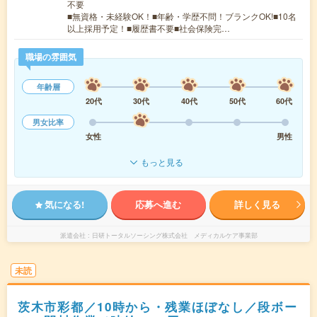
不要
■無資格・未経験OK！■年齢・学歴不問！ブランクOK!■10名
以上採用予定！■履歴書不要■社会保険完…
職場の雰囲気
年齢層
20代
30代
40代
50代
60代
男女比率
女性
男性
もっと見る
気になる!
応募へ進む
詳しく見る
派遣会社
日研トータルソーシング株式会社 メディカルケア事業部
未読
茨木市彩都／10時から・残業ほぼなし／段ボー