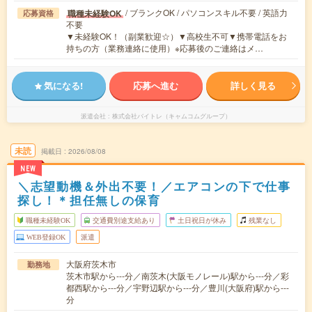
/ ブランクOK / パソコンスキル不要 / 英語力
職種未経験OK
応募資格
不要
▼未経験OK！（副業歓迎☆）▼高校生不可▼携帯電話をお
持ちの方（業務連絡に使用）※応募後のご連絡はメ…
気になる!
応募へ進む
詳しく見る
派遣会社
株式会社バイトレ（キャムコムグループ）
未読
掲載日
2026/08/08
NEW
＼志望動機＆外出不要！／エアコンの下で仕事
探し！＊担任無しの保育
職種未経験OK
交通費別途支給あり
土日祝日が休み
残業なし
WEB登録OK
派遣
大阪府茨木市
勤務地
茨木市駅から---分／南茨木(大阪モノレール)駅から---分／彩
都西駅から---分／宇野辺駅から---分／豊川(大阪府)駅から---
分