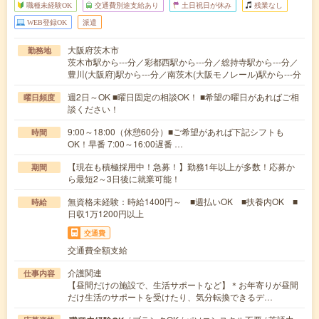
職種未経験OK
交通費別途支給あり
土日祝日が休み
残業なし
WEB登録OK
派遣
大阪府茨木市
勤務地
茨木市駅から---分／彩都西駅から---分／総持寺駅から---分／
豊川(大阪府)駅から---分／南茨木(大阪モノレール)駅から---分
週2日～OK ■曜日固定の相談OK！ ■希望の曜日があればご相
曜日頻度
談ください！
9:00～18:00（休憩60分）■ご希望があれば下記シフトも
時間
OK！早番 7:00～16:00遅番 …
【現在も積極採用中！急募！】勤務1年以上が多数！応募か
期間
ら最短2～3日後に就業可能！
無資格未経験：時給1400円～ ■週払いOK ■扶養内OK ■
時給
日収1万1200円以上
交通費
交通費全額支給
介護関連
仕事内容
【昼間だけの施設で、生活サポートなど】＊お年寄りが昼間
だけ生活のサポートを受けたり、気分転換できるデ…