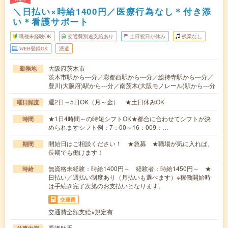
＼日払い×時給1400円／医療行為なし＊付き添
い＊看護サポート
職種未経験OK
交通費別途支給あり
土日祝日が休み
残業なし
WEB登録OK
派遣
大阪府茨木市
勤務地
茨木市駅から---分／彩都西駅から---分／総持寺駅から---分／
豊川(大阪府)駅から---分／南茨木(大阪モノレール)駅から---分
週2日～5日OK（月～金） ★土日休みOK
曜日頻度
★1日4時間～の時短シフトOK★都合に合わせてシフトが決
時間
められますシフト例：7：00～16：009：…
開始日はご相談ください！ ★急募 ★職場が気に入れば、
期間
長期でも働けます！
無資格未経験：時給1400円～ 経験者：時給1450円～ ★
時給
日払い／週払い制度あり（月払いも選べます）※稼働開始時
は手続き完了次第のお支払いとなります。
交通費
交通費全額支給※規定有
看護助手