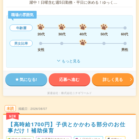
躍中！日曜含む週5日勤務・平日に休める！ゆっく…
職場の雰囲気
年齢層
20代
30代
40代
50代
60代
男女比率
女性
男性
もっと見る
気になる!
応募へ進む
詳しく見る
派遣会社
株式会社ニチギワールド
未読
掲載日
2026/08/07
NEW
【高時給1700円】子供とかかわる部分のお仕
事だけ！補助保育