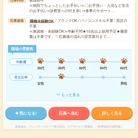
仕事内容
≪病院でちょっとしたお手伝い≫〇お手洗い・入浴など生活
のお手伝い○診察室への付き添い○食事のサポート…
/ ブランクOK / パソコンスキル不要 / 英語力
職種未経験OK
応募資格
不要
≪無資格・未経験OK≫年齢不問★10名以上採用予定★履歴
書は不要です。▽応募後の流れ1)翌営業日まで…
職場の雰囲気
年齢層
20代
30代
40代
50代
60代
男女比率
女性
男性
もっと見る
気になる!
応募へ進む
詳しく見る
派遣会社
マンパワーグループ株式会社 ケアサービス事業部 （医療福祉介護関連）