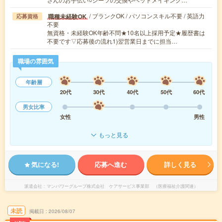
/ ブランクOK / パソコンスキル不要 / 英語力
職種未経験OK
応募資格
不要
無資格・未経験OK年齢不問★10名以上採用予定★履歴書は
不要です▽応募後の流れ1)翌営業日までに担当…
職場の雰囲気
年齢層
20代
30代
40代
50代
60代
男女比率
女性
男性
もっと見る
気になる!
応募へ進む
詳しく見る
派遣会社
マンパワーグループ株式会社 ケアサービス事業部 （医療福祉介護関連）
未読
掲載日
2026/08/07