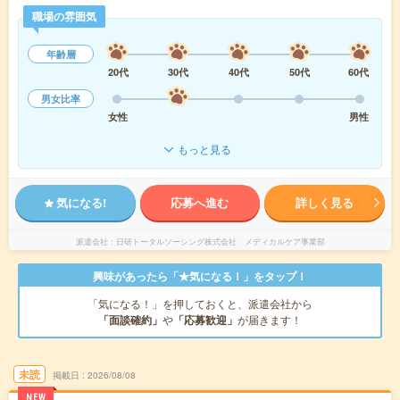
職場の雰囲気
年齢層
20代
30代
40代
50代
60代
男女比率
女性
男性
もっと見る
気になる!
応募へ進む
詳しく見る
派遣会社
日研トータルソーシング株式会社 メディカルケア事業部
興味があったら「★気になる！」をタップ！
「気になる！」を押しておくと、派遣会社から
「面談確約」
や
「応募歓迎」
が届きます！
未読
掲載日
2026/08/08
NEW