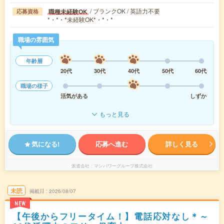
/ ブランクOK / 英語力不要
職種未経験OK
応募資格
*・*・*未経験OK*・*・*
職場の雰囲気
年齢層
20代
30代
40代
50代
60代
職場の様子
活気がある
しずか
もっと見る
気になる!
応募へ進む
詳しく見る
派遣会社
マンパワーグループ株式会社
未読
掲載日
2026/08/07
NEW
【午後からフリータイム！】電話応対なし＊～