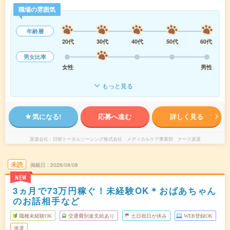
職場の雰囲気
年齢層
20代
30代
40代
50代
60代
男女比率
女性
男性
もっと見る
気になる!
応募へ進む
詳しく見る
派遣会社
日研トータルソーシング株式会社 メディカルケア事業部 ナース派遣
未読
掲載日
2026/08/08
NEW
3ヵ月で73万円稼ぐ！未経験OK＊おばあちゃん
のお話相手など
職種未経験OK
交通費別途支給あり
土日祝日が休み
WEB登録OK
派遣