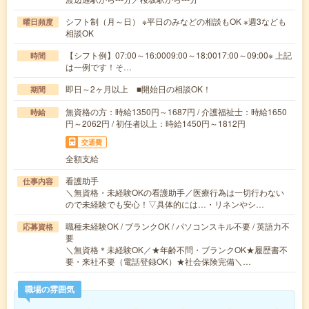
シフト制（月～日） ※平日のみなどの相談もOK ※週3なども
曜日頻度
相談OK
【シフト例】07:00～16:0009:00～18:0017:00～09:00※ 上記
時間
は一例です！そ…
即日～2ヶ月以上 ■開始日の相談OK！
期間
無資格の方：時給1350円～1687円 / 介護福祉士：時給1650
時給
円～2062円 / 初任者以上：時給1450円～1812円
交通費
全額支給
看護助手
仕事内容
＼無資格・未経験OKの看護助手／医療行為は一切行わない
ので未経験でも安心！▽具体的には…・リネンやシ…
職種未経験OK / ブランクOK / パソコンスキル不要 / 英語力不
応募資格
要
＼無資格＊未経験OK／★年齢不問・ブランクOK★履歴書不
要・来社不要（電話登録OK）★社会保険完備＼…
職場の雰囲気