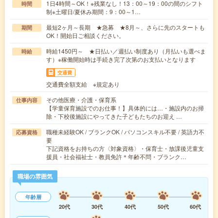
1日4時間～OK！※残業なし！13：00～19：00の間のシフト
時間
制※土曜日/夏休み期間：9：00～1…
最短2ヶ月～長期 ★急募 ★8月～、さらに先のスタートも
期間
OK！開始日ご相談ください。
時給1450円～ ★日払い／週払い制度あり（月払いも選べま
時給
す）※稼働開始時は手続き完了次第のお支払いとなります
交通費
交通費全額支給 ※規定あり
その他医療・介護・保育系
仕事内容
【学童保育施設でのお仕事！】具体的には…・施設内のお掃
除・下校後施設にやってきた子どもたちのお迎え …
職種未経験OK / ブランクOK / パソコンスキル不要 / 英語力不
応募資格
要
下記資格をお持ちの方〈対象資格〉・保育士・放課後児童支
援員・社会福祉士・教員免許＊年齢不問・ブランク…
職場の雰囲気
年齢層
20代
30代
40代
50代
60代