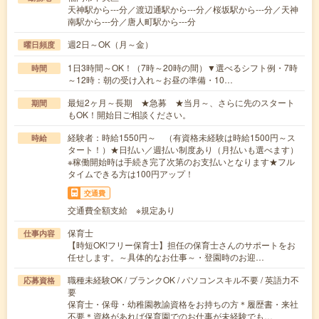
天神駅から---分／渡辺通駅から---分／桜坂駅から---分／天神
南駅から---分／唐人町駅から---分
週2日～OK（月～金）
曜日頻度
1日3時間～OK！（7時～20時の間）▼選べるシフト例・7時
時間
～12時：朝の受け入れ～お昼の準備・10…
最短2ヶ月～長期 ★急募 ★当月～、さらに先のスタート
期間
もOK！開始日ご相談ください。
経験者：時給1550円～ （有資格未経験は時給1500円～ス
時給
タート！）★日払い／週払い制度あり（月払いも選べます）
※稼働開始時は手続き完了次第のお支払いとなります★フル
タイムできる方は100円アップ！
交通費
交通費全額支給 ※規定あり
保育士
仕事内容
【時短OK!フリー保育士】担任の保育士さんのサポートをお
任せします。～具体的なお仕事～・登園時のお迎…
職種未経験OK / ブランクOK / パソコンスキル不要 / 英語力不
応募資格
要
保育士・保母・幼稚園教諭資格をお持ちの方＊履歴書・来社
不要＊資格があれば保育園でのお仕事が未経験でも…