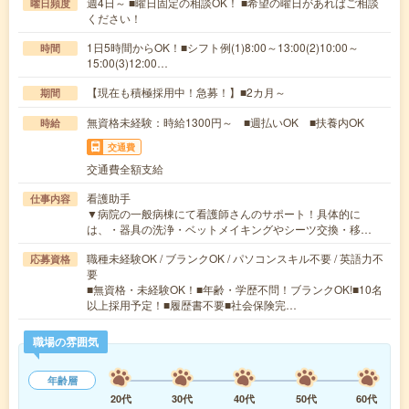
週4日～ ■曜日固定の相談OK！ ■希望の曜日があればご相談
曜日頻度
ください！
1日5時間からOK！■シフト例(1)8:00～13:00(2)10:00～
時間
15:00(3)12:00…
【現在も積極採用中！急募！】■2カ月～
期間
無資格未経験：時給1300円～ ■週払いOK ■扶養内OK
時給
交通費
交通費全額支給
看護助手
仕事内容
▼病院の一般病棟にて看護師さんのサポート！具体的に
は、・器具の洗浄・ベットメイキングやシーツ交換・移…
職種未経験OK / ブランクOK / パソコンスキル不要 / 英語力不
応募資格
要
■無資格・未経験OK！■年齢・学歴不問！ブランクOK!■10名
以上採用予定！■履歴書不要■社会保険完…
職場の雰囲気
年齢層
20代
30代
40代
50代
60代