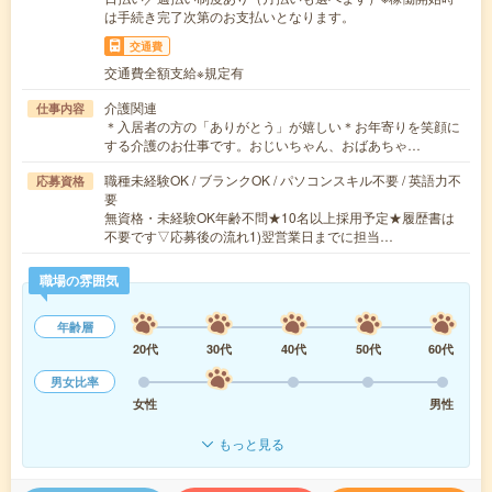
は手続き完了次第のお支払いとなります。
交通費
交通費全額支給※規定有
介護関連
仕事内容
＊入居者の方の「ありがとう」が嬉しい＊お年寄りを笑顔に
する介護のお仕事です。おじいちゃん、おばあちゃ…
職種未経験OK / ブランクOK / パソコンスキル不要 / 英語力不
応募資格
要
無資格・未経験OK年齢不問★10名以上採用予定★履歴書は
不要です▽応募後の流れ1)翌営業日までに担当…
職場の雰囲気
年齢層
20代
30代
40代
50代
60代
男女比率
女性
男性
もっと見る