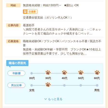
無資格未経験：時給1300円～ ■週払いOK
時給
交通費
交通費全額支給（ガソリン代もOK！）
看護助手
仕事内容
＼病院で患者さんの生活サポート／具体的には・・〇チェッ
クシートを見て備品のチェックや補充する〇ベッド…
職種未経験OK / ブランクOK / パソコンスキル不要 / 英語力不
応募資格
要
無資格・未経験OK年齢・学歴不問 ブランクOK★10名以上
採用予定履歴書は不要です。少しでも興味があ…
職場の雰囲気
年齢層
20代
30代
40代
50代
60代
男女比率
女性
男性
もっと見る