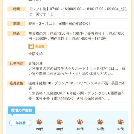
【シフト例】07:00～16:0009:00～18:0017:00～09:00※ 上記
時間
は一例です！そ…
即日～2ヶ月以上 ■開始日の相談OK！
期間
無資格の方：時給1350円～1687円 / 介護福祉士：時給1650
時給
円～2062円 / 初任者以上：時給1450円～1812円
交通費
全額支給
介護関連
仕事内容
／利用者の方の日常生活をサポート！＼▽具体的には…・買
い物や散歩に付き添ったり・折り紙や体操などのレ…
職種未経験OK / ブランクOK / パソコンスキル不要 / 英語力不
応募資格
要
＼無資格＊未経験OK／★年齢不問・ブランクOK★履歴書不
要・来社不要（電話登録OK）★社会保険完備＼…
職場の雰囲気
年齢層
20代
30代
40代
50代
60代