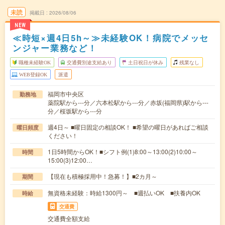
未読
掲載日
2026/08/06
NEW
≪時短×週4日5h～≫未経験OK！病院でメッセ
ンジャー業務など！
職種未経験OK
交通費別途支給あり
土日祝日が休み
残業なし
WEB登録OK
派遣
福岡市中央区
勤務地
薬院駅から---分／六本松駅から---分／赤坂(福岡県)駅から---
分／桜坂駅から---分
週4日～ ■曜日固定の相談OK！ ■希望の曜日があればご相談
曜日頻度
ください！
1日5時間からOK！■シフト例(1)8:00～13:00(2)10:00～
時間
15:00(3)12:00…
【現在も積極採用中！急募！】■2カ月～
期間
無資格未経験：時給1300円～ ■週払いOK ■扶養内OK
時給
交通費
交通費全額支給