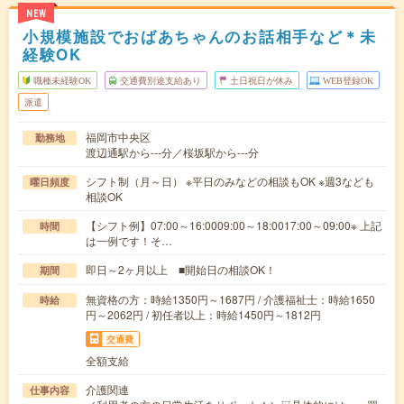
NEW
小規模施設でおばあちゃんのお話相手など＊未
経験OK
職種未経験OK
交通費別途支給あり
土日祝日が休み
WEB登録OK
派遣
福岡市中央区
勤務地
渡辺通駅から---分／桜坂駅から---分
シフト制（月～日） ※平日のみなどの相談もOK ※週3なども
曜日頻度
相談OK
【シフト例】07:00～16:0009:00～18:0017:00～09:00※ 上記
時間
は一例です！そ…
即日～2ヶ月以上 ■開始日の相談OK！
期間
無資格の方：時給1350円～1687円 / 介護福祉士：時給1650
時給
円～2062円 / 初任者以上：時給1450円～1812円
交通費
全額支給
介護関連
仕事内容