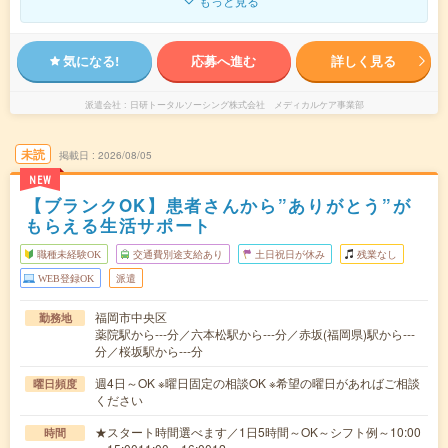
もっと見る
気になる!
応募へ進む
詳しく見る
派遣会社
日研トータルソーシング株式会社 メディカルケア事業部
未読
掲載日
2026/08/05
NEW
【ブランクOK】患者さんから”ありがとう”が
もらえる生活サポート
職種未経験OK
交通費別途支給あり
土日祝日が休み
残業なし
WEB登録OK
派遣
福岡市中央区
勤務地
薬院駅から---分／六本松駅から---分／赤坂(福岡県)駅から---
分／桜坂駅から---分
週4日～OK ※曜日固定の相談OK ※希望の曜日があればご相談
曜日頻度
ください
★スタート時間選べます／1日5時間～OK～シフト例～10:00
時間