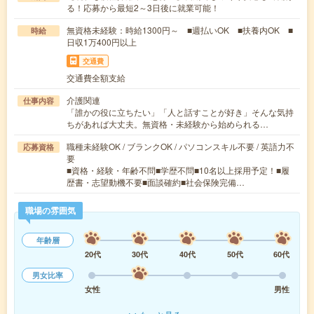
る！応募から最短2～3日後に就業可能！
無資格未経験：時給1300円～ ■週払いOK ■扶養内OK ■
時給
日収1万400円以上
交通費
交通費全額支給
介護関連
仕事内容
「誰かの役に立ちたい」「人と話すことが好き」そんな気持
ちがあれば大丈夫。無資格・未経験から始められる…
職種未経験OK / ブランクOK / パソコンスキル不要 / 英語力不
応募資格
要
■資格・経験・年齢不問■学歴不問■10名以上採用予定！■履
歴書・志望動機不要■面談確約■社会保険完備…
職場の雰囲気
年齢層
20代
30代
40代
50代
60代
男女比率
女性
男性