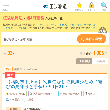
メニュー
気になる!
ログイン
検索
桜坂駅周辺
×
週4日勤務
のお仕事一覧
桜坂駅の派遣のお仕事情報です。
オフィスワーク・事務系
、
営業・販売・サービス系
、
クリエイティブ系
などのお仕事を取り揃えています。週4日勤務の条件の他に、
交通
費別途支給あり
、
職種未経験OK
、
友だちと一緒の応募OK
などのこだわり条件も取り
揃えています。
条件の変更
桜坂駅周辺 / 週4日勤務
33
1,306
全
件
平均時給:
円
時給順
新着順
未読
掲載日
2026/08/07
NEW
【福岡市中央区】＼担任なしで負担少なめ／遊
びの見守りと手伝い＊1日3h～
職種未経験OK
交通費別途支給あり
土日祝日が休み
残業なし
WEB登録OK
派遣
福岡市中央区
勤務地