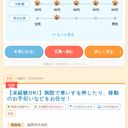
年齢層
20代
30代
40代
50代
60代
男女比率
女性
男性
もっと見る
気になる!
応募へ進む
詳しく見る
派遣会社
株式会社ニッソーネット
未読
掲載日
2026/08/04
NEW
【未経験OK!】病院で車いすを押したり、移動
のお手伝いなどをお任せ！
職種未経験OK
交通費別途支給あり
土日祝日が休み
WEB登録OK
派遣
福岡市中央区
勤務地