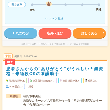
男女比率
女性
男性
もっと見る
気になる!
応募へ進む
詳しく見る
派遣会社
日研トータルソーシング株式会社 メディカルケア事業部
未読
掲載日
2026/08/04
NEW
患者さんからの”ありがとう”がうれしい＊無資
格・未経験OKの看護助手
職種未経験OK
交通費別途支給あり
土日祝日が休み
残業なし
WEB登録OK
派遣
福岡市中央区
勤務地
薬院駅から---分／六本松駅から---分／赤坂(福岡県)駅から---
分／桜坂駅から---分