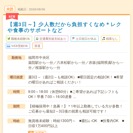
未読
掲載日
2026/08/06
NEW
【週3日～】少人数だから負担すくなめ＊レク
や食事のサポートなど
職種未経験OK
交通費別途支給あり
土日祝日が休み
残業なし
WEB登録OK
派遣
福岡市中央区
勤務地
薬院駅から---分／六本松駅から---分／赤坂(福岡県)駅から---
分／桜坂駅から---分
週3日～（週2日～も相談OK） ■曜日固定の相談OK！ ■希望
曜日頻度
の曜日があればご相談ください！
9:00～18:00（休憩60分）■ご希望があれば下記シフトも
時間
OK！早番 7:00～16:00遅番 …
【積極採用中！急募！】＊1年以上勤務している方が多数！
期間
ご応募から最短2～3日後の就業も相談可能です！
無資格未経験：時給1300円～ ■週払いOK ■扶養内OK ■
時給
日収1万400円以上