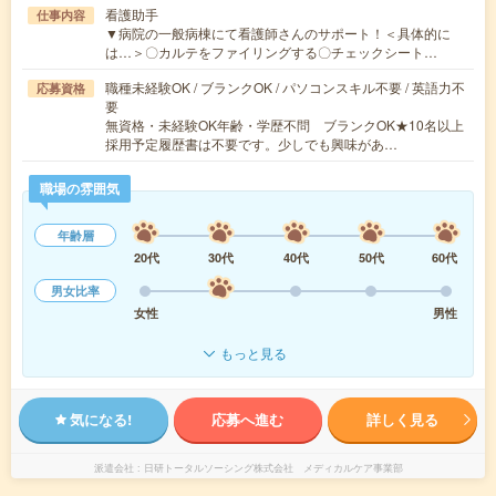
看護助手
仕事内容
▼病院の一般病棟にて看護師さんのサポート！＜具体的に
は…＞〇カルテをファイリングする〇チェックシート…
職種未経験OK / ブランクOK / パソコンスキル不要 / 英語力不
応募資格
要
無資格・未経験OK年齢・学歴不問 ブランクOK★10名以上
採用予定履歴書は不要です。少しでも興味があ…
職場の雰囲気
年齢層
20代
30代
40代
50代
60代
男女比率
女性
男性
もっと見る
気になる!
応募へ進む
詳しく見る
派遣会社
日研トータルソーシング株式会社 メディカルケア事業部