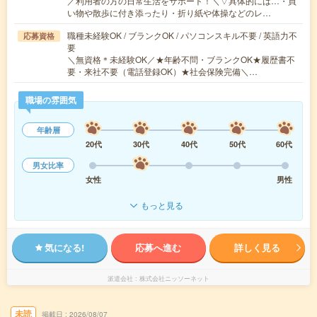
／利用者の方の日常生活をサポート！＼▽具体的には…・買
い物や散歩に付き添ったり・折り紙や体操などのレ…
職種未経験OK / ブランクOK / パソコンスキル不要 / 英語力不
応募資格
要
＼無資格＊未経験OK／★年齢不問・ブランクOK★履歴書不
要・来社不要（電話登録OK）★社会保険完備＼…
職場の雰囲気
年齢層
20代
30代
40代
50代
60代
男女比率
女性
男性
もっと見る
気になる!
応募へ進む
詳しく見る
派遣会社
株式会社ニッソーネット
未読
掲載日
2026/08/07