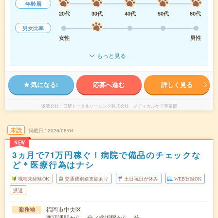
年齢層
20代
30代
40代
50代
60代
男女比率
女性
男性
もっと見る
気になる!
応募へ進む
詳しく見る
派遣会社
日研トータルソーシング株式会社 メディカルケア事業部
未読
掲載日
2026/08/04
NEW
3ヵ月で71万円稼ぐ！病院で備品のチェックな
ど＊医療行為はナシ
職種未経験OK
交通費別途支給あり
土日祝日が休み
WEB登録OK
派遣
福岡市中央区
勤務地
渡辺通駅から---分／桜坂駅から---分