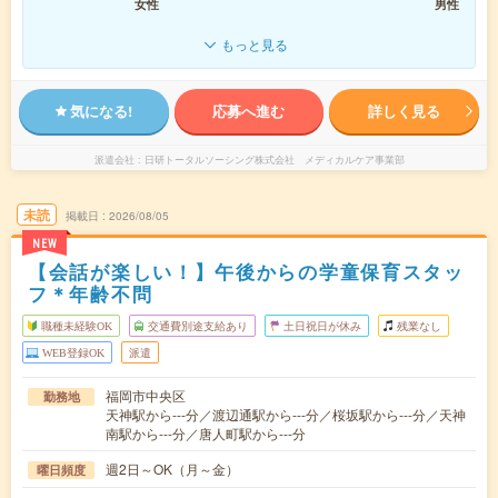
女性
男性
もっと見る
気になる!
応募へ進む
詳しく見る
派遣会社
日研トータルソーシング株式会社 メディカルケア事業部
未読
掲載日
2026/08/05
NEW
【会話が楽しい！】午後からの学童保育スタッ
フ＊年齢不問
職種未経験OK
交通費別途支給あり
土日祝日が休み
残業なし
WEB登録OK
派遣
福岡市中央区
勤務地
天神駅から---分／渡辺通駅から---分／桜坂駅から---分／天神
南駅から---分／唐人町駅から---分
週2日～OK（月～金）
曜日頻度