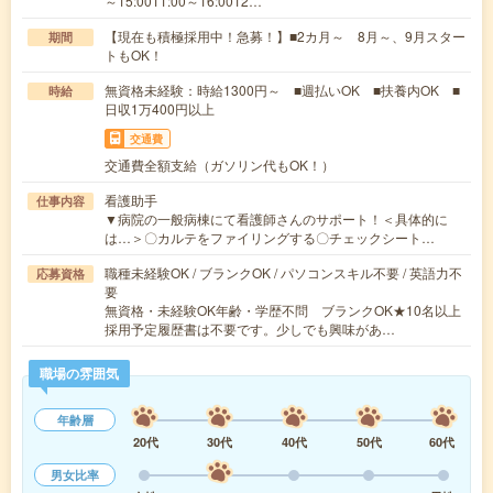
～15:0011:00～16:0012…
【現在も積極採用中！急募！】■2カ月～ 8月～、9月スター
期間
トもOK！
無資格未経験：時給1300円～ ■週払いOK ■扶養内OK ■
時給
日収1万400円以上
交通費
交通費全額支給（ガソリン代もOK！）
看護助手
仕事内容
▼病院の一般病棟にて看護師さんのサポート！＜具体的に
は…＞〇カルテをファイリングする〇チェックシート…
職種未経験OK / ブランクOK / パソコンスキル不要 / 英語力不
応募資格
要
無資格・未経験OK年齢・学歴不問 ブランクOK★10名以上
採用予定履歴書は不要です。少しでも興味があ…
職場の雰囲気
年齢層
20代
30代
40代
50代
60代
男女比率