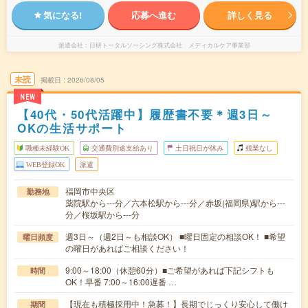
気になる!
応募へ進む
詳しく見る
派遣会社
日研トータルソーシング株式会社 メディカルケア事業部
未読
掲載日
2026/08/05
NEW
【40代・50代活躍中】履歴書不要＊週3日～
OKの生活サポート
職種未経験OK
交通費別途支給あり
土日祝日が休み
残業なし
WEB登録OK
派遣
福岡市中央区
勤務地
薬院駅から---分／六本松駅から---分／赤坂(福岡県)駅から---
分／桜坂駅から---分
週3日～（週2日～も相談OK） ■曜日固定の相談OK！ ■希望
曜日頻度
の曜日があればご相談ください！
9:00～18:00（休憩60分）■ご希望があれば下記シフトも
時間
OK！早番 7:00～16:00遅番 …
【現在も積極採用中！急募！】長期でじっくり安心して働け
期間