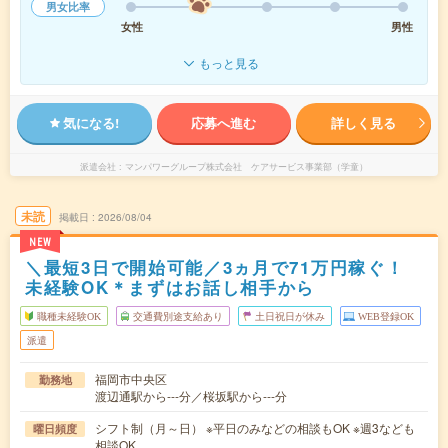
男女比率
女性
男性
もっと見る
気になる!
応募へ進む
詳しく見る
派遣会社
マンパワーグループ株式会社 ケアサービス事業部（学童）
未読
掲載日
2026/08/04
NEW
＼最短3日で開始可能／3ヵ月で71万円稼ぐ！
未経験OK＊まずはお話し相手から
職種未経験OK
交通費別途支給あり
土日祝日が休み
WEB登録OK
派遣
福岡市中央区
勤務地
渡辺通駅から---分／桜坂駅から---分
シフト制（月～日） ※平日のみなどの相談もOK ※週3なども
曜日頻度
相談OK