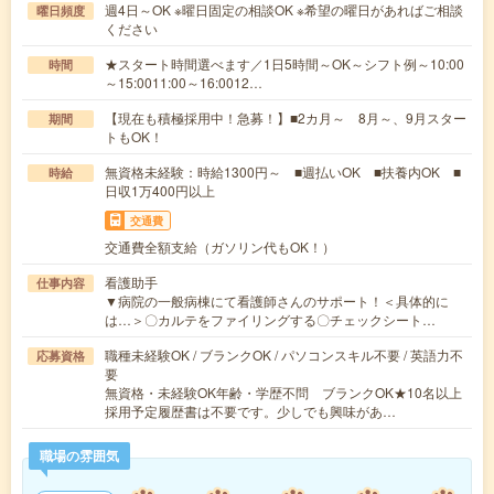
週4日～OK ※曜日固定の相談OK ※希望の曜日があればご相談
曜日頻度
ください
★スタート時間選べます／1日5時間～OK～シフト例～10:00
時間
～15:0011:00～16:0012…
【現在も積極採用中！急募！】■2カ月～ 8月～、9月スター
期間
トもOK！
無資格未経験：時給1300円～ ■週払いOK ■扶養内OK ■
時給
日収1万400円以上
交通費
交通費全額支給（ガソリン代もOK！）
看護助手
仕事内容
▼病院の一般病棟にて看護師さんのサポート！＜具体的に
は…＞〇カルテをファイリングする〇チェックシート…
職種未経験OK / ブランクOK / パソコンスキル不要 / 英語力不
応募資格
要
無資格・未経験OK年齢・学歴不問 ブランクOK★10名以上
採用予定履歴書は不要です。少しでも興味があ…
職場の雰囲気