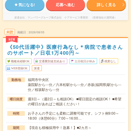
気になる!
応募へ進む
詳しく見る
派遣会社
マンパワーグループ株式会社 ケアサービス事業部 （医療福祉介護関連）
未読
掲載日
2026/08/05
NEW
《50代活躍中》医療行為なし＊病院で患者さん
のサポート／日収1万400円～
職種未経験OK
交通費別途支給あり
土日祝日が休み
残業なし
WEB登録OK
派遣
福岡市中央区
勤務地
薬院駅から---分／六本松駅から---分／赤坂(福岡県)駅から---
分／桜坂駅から---分
週3日～（週2日～も相談OK） ■曜日固定の相談OK！ ■希望
曜日頻度
の曜日があればご相談ください！
お子さんの予定にも柔軟に調整可能です。シフト例9:00～
時間
18:00（休憩60分）7:00～16:00…
【現在も積極採用中！急募！】■2カ月～
期間