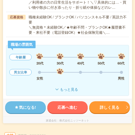
／利用者の方の日常生活をサポート！＼▽具体的には…・買
い物や散歩に付き添ったり・折り紙や体操などのレ…
職種未経験OK / ブランクOK / パソコンスキル不要 / 英語力不
応募資格
要
＼無資格＊未経験OK／★年齢不問・ブランクOK★履歴書不
要・来社不要（電話登録OK）★社会保険完備＼…
職場の雰囲気
年齢層
20代
30代
40代
50代
60代
男女比率
女性
男性
もっと見る
気になる!
応募へ進む
詳しく見る
派遣会社
株式会社ニッソーネット