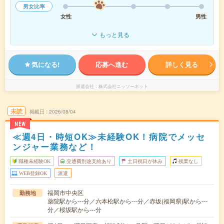
男女比率
女性
男性
もっと見る
気になる!
応募へ進む
詳しく見る
派遣会社
株式会社ニッソーネット
未読
掲載日
2026/08/04
NEW
≪週4日・時短OK≫未経験OK！病院でメッセ
ンジャー業務など！
職種未経験OK
交通費別途支給あり
土日祝日が休み
残業なし
WEB登録OK
派遣
福岡市中央区
勤務地
薬院駅から---分／六本松駅から---分／赤坂(福岡県)駅から---
分／桜坂駅から---分