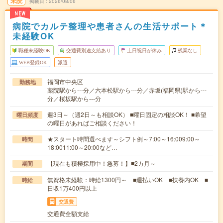
未読
掲載日
2026/08/06
NEW
病院でカルテ整理や患者さんの生活サポート＊
未経験OK
職種未経験OK
交通費別途支給あり
土日祝日が休み
残業なし
WEB登録OK
派遣
福岡市中央区
勤務地
薬院駅から---分／六本松駅から---分／赤坂(福岡県)駅から---
分／桜坂駅から---分
週3日～（週2日～も相談OK） ■曜日固定の相談OK！ ■希望
曜日頻度
の曜日があればご相談ください！
★スタート時間選べます～シフト例～7:00～16:009:00～
時間
18:0011:00～20:00など…
【現在も積極採用中！急募！】■2カ月～
期間
無資格未経験：時給1300円～ ■週払いOK ■扶養内OK ■
時給
日収1万400円以上
交通費
交通費全額支給