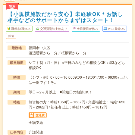
NEW
【小規模施設だから安心】未経験OK＊お話し
相手などのサポートからまずはスタート！
職種未経験OK
交通費別途支給あり
土日祝日が休み
WEB登録OK
派遣
福岡市中央区
勤務地
渡辺通駅から---分／桜坂駅から---分
シフト制（月～日） ※平日のみなどの相談もOK ※週3なども
曜日頻度
相談OK
【シフト例】07:00～16:0009:00～18:0017:00～09:00※ 上記
時間
は一例です！そ…
即日～2ヶ月以上 ■開始日の相談OK！
期間
無資格の方：時給1350円～1687円 / 介護福祉士：時給1650
時給
円～2062円 / 初任者以上：時給1450円～1812円
交通費
全額支給
介護関連
仕事内容