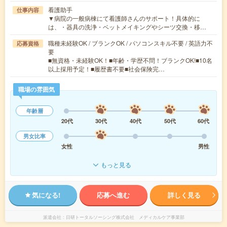
看護助手
仕事内容
▼病院の一般病棟にて看護師さんのサポート！具体的に
は、・器具の洗浄・ベットメイキングやシーツ交換・移…
職種未経験OK / ブランクOK / パソコンスキル不要 / 英語力不
応募資格
要
■無資格・未経験OK！■年齢・学歴不問！ブランクOK!■10名
以上採用予定！■履歴書不要■社会保険完…
職場の雰囲気
年齢層
20代
30代
40代
50代
60代
男女比率
女性
男性
もっと見る
気になる!
応募へ進む
詳しく見る
派遣会社
日研トータルソーシング株式会社 メディカルケア事業部