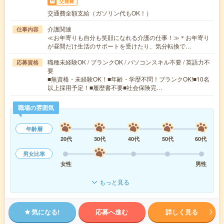
交通費
交通費全額支給（ガソリン代もOK！）
介護関連
仕事内容
≪お年寄りも自分も笑顔になれる介護の仕事！≫＊お年寄り
が昼間だけ生活のサポートを受けたり、気分転換で…
職種未経験OK / ブランクOK / パソコンスキル不要 / 英語力不
応募資格
要
■無資格・未経験OK！■年齢・学歴不問！ブランクOK!■10名
以上採用予定！■履歴書不要■社会保険完…
職場の雰囲気
年齢層
20代
30代
40代
50代
60代
男女比率
女性
男性
もっと見る
気になる!
応募へ進む
詳しく見る