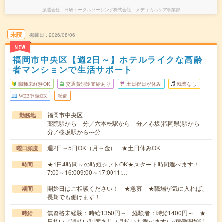
派遣会社
日研トータルソーシング株式会社 メディカルケア事業部
未読
掲載日
2026/08/06
NEW
福岡市中央区【週2日～】ホテルライクな高齢
者マンションで生活サポート
職種未経験OK
交通費別途支給あり
土日祝日が休み
残業なし
WEB登録OK
派遣
福岡市中央区
勤務地
薬院駅から---分／六本松駅から---分／赤坂(福岡県)駅から---
分／桜坂駅から---分
週2日～5日OK（月～金） ★土日休みOK
曜日頻度
★1日4時間～の時短シフトOK★スタート時間選べます！
時間
7:00～16:009:00～17:0011:…
開始日はご相談ください！ ★急募 ★職場が気に入れば、
期間
長期でも働けます！
無資格未経験：時給1350円～ 経験者：時給1400円～ ★
時給
日払い／週払い制度あり（月払いも選べます）※稼働開始時