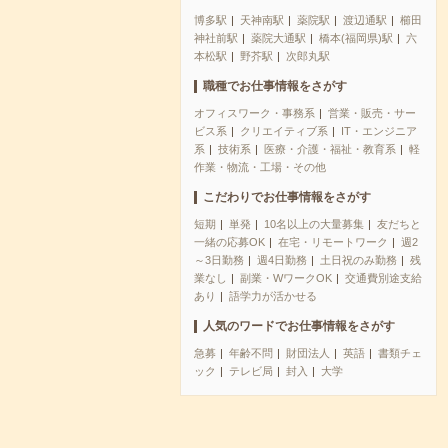
博多駅
天神南駅
薬院駅
渡辺通駅
櫛田
神社前駅
薬院大通駅
橋本(福岡県)駅
六
本松駅
野芥駅
次郎丸駅
職種でお仕事情報をさがす
オフィスワーク・事務系
営業・販売・サー
ビス系
クリエイティブ系
IT・エンジニア
系
技術系
医療・介護・福祉・教育系
軽
作業・物流・工場・その他
こだわりでお仕事情報をさがす
短期
単発
10名以上の大量募集
友だちと
一緒の応募OK
在宅・リモートワーク
週2
～3日勤務
週4日勤務
土日祝のみ勤務
残
業なし
副業・WワークOK
交通費別途支給
あり
語学力が活かせる
人気のワードでお仕事情報をさがす
急募
年齢不問
財団法人
英語
書類チェ
ック
テレビ局
封入
大学