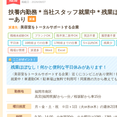
NEW
掲載日
2026/08/07
扶養内勤務＊当社スタッフ就業中＊残業
ーあり
派遣
美容室をトータルサポートする企業
派遣先
職種未経験OK
ブランクOK
既卒第二新卒OK
英語不要
履歴書不要
平日休
16時前までの仕事
17時前までの仕事
5ｈ以内OK
残業少
職場が禁煙
派遣多
Word
Excel
ここがポイント！
残業ほぼなし！何かと便利な平日休みがあります！
〈美容室をトータルサポートする企業〉近くにコンビニがあり便利！
就業中！車通勤OK！駐車場は無料で利用可！同業務の方から教えて
勤務地
福岡市南区
高宮(福岡県)駅から---分／桜坂駅から車15分
曜日頻度
月～金・土・祝 ※日＋1日（火or水or木）の週休2日
時間
9:30～14:00 ※休憩30分。※土曜日は10時～13