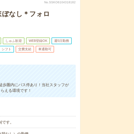
No.SSKO6104318182
ほぼなし＊フォロ
しゅふ歓迎
WEB登録OK
週5日勤務
シフト
交費支給
車通勤可
徒歩圏内にバス停あり！当社スタッフが
もらえる環境です！
制です。
時（休憩なし）の勤務。