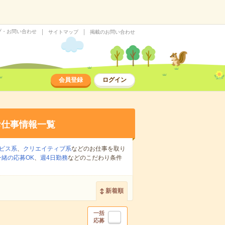
プ・お問い合わせ
サイトマップ
掲載のお問い合わせ
会員登録
ログイン
お仕事情報一覧
ビス系
、
クリエイティブ系
などのお仕事を取り
緒の応募OK
、
週4日勤務
などのこだわり条件
新着順
一括
応募