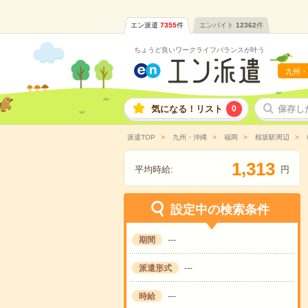
エン派遣
7355
件
エンバイト
12362
件
ちょうど良いワークライフバランスが叶う
九州・
気になる！リスト
0
保存し
派遣TOP
九州・沖縄
福岡
桜坂駅周辺
,
1
3
1
3
平均時給:
円
設定中の検索条件
期間
---
派遣形式
---
時給
---