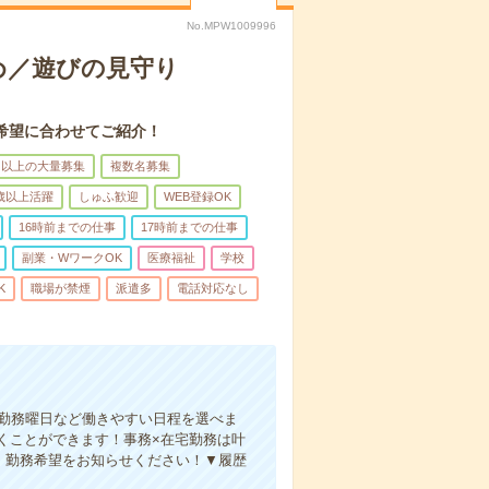
No.MPW1009996
め／遊びの見守り
希望に合わせてご紹介！
名以上の大量募集
複数名募集
0歳以上活躍
しゅふ歓迎
WEB登録OK
16時前までの仕事
17時前までの仕事
副業・WワークOK
医療福祉
学校
K
職場が禁煙
派遣多
電話対応なし
、勤務曜日など働きやすい日程を選べま
くことができます！事務×在宅勤務は叶
！勤務希望をお知らせください！▼履歴