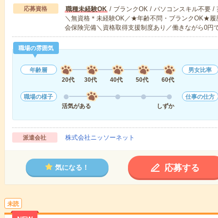
応募資格
職種未経験OK
/ ブランクOK / パソコンスキル不要 /
＼無資格＊未経験OK／★年齢不問・ブランクOK★履
会保険完備＼資格取得支援制度あり／働きながら0円
職場の雰囲気
年齢層
男女比率
20代
30代
40代
50代
60代
職場の様子
仕事の仕方
活気がある
しずか
株式会社ニッソーネット
派遣会社
応募する
気になる！
未読