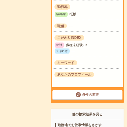
勤務地
桜坂
駅/路線
職種
---
こだわりINDEX
職種未経験OK
絶対
---
できれば
キーワード
---
あなたのプロフィール
---
条件の変更
他の検索結果を見る
勤務地でお仕事情報をさがす