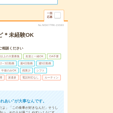
一括
応募
No.NISKYTRK-1SS93
ど＊未経験OK
ご相談ください
名以上の大量募集
友達と一緒OK
OA不要
2～3日勤務
週4日勤務
週5日勤務
午後のみOK
残業少
シフト
煙
派遣多
電話対応なし
ルーティン
ふれあい”が大事なんです。
だよ」「この食事が好きなんだ」そうし
合い、その人が過ごしやすいようにす