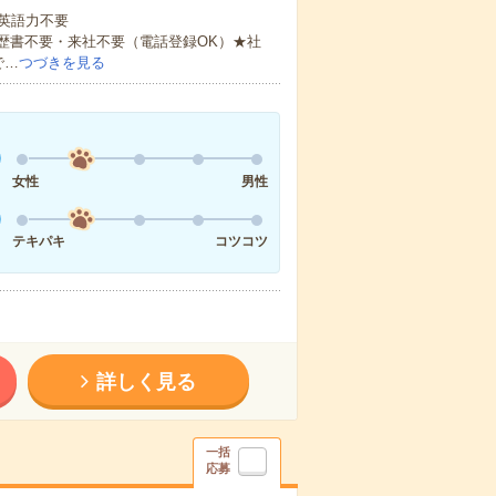
 英語力不要
歴書不要・来社不要（電話登録OK）★社
で…
つづきを見る
女性
男性
テキパキ
コツコツ
詳しく見る
一括
応募