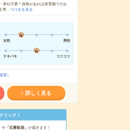
・来社不要＊資格があれば保育園でのお
士専…
つづきを見る
女性
男性
テキパキ
コツコツ
保育）
詳しく見る
クリック！
」
や
「応募歓迎」
が届きます！