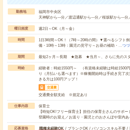
勤務地
福岡市中央区
天神駅から---分／渡辺通駅から---分／桜坂駅から---分
曜日頻度
週2日～OK（月～金）
時間
1日3時間～OK！（7時～20時の間）▼選べるシフト
備・10時～13時：園児の見守り～お昼の補助・…
つづ
期間
最短2ヶ月～長期 ★急募 ★当月～、さらに先のス
時給
経験者：時給1550円～ （有資格未経験は時給150
り（月払いも選べます）※稼働開始時は手続き完了次
きる方は100円アップ！
交通費
交通費全額支給 ※規定あり
仕事内容
保育士
【時短OK!フリー保育士】担任の保育士さんのサポ
登園時のお迎え／お送り・園児とのおさんぽや室内あ
応募資格
職種未経験OK
/ ブランクOK / パソコンスキル不要 /