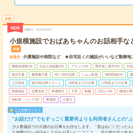
未読
NEW
掲載日
2026/08/07
小規模施設でおばあちゃんのお話相手な
派遣
介護施設や病院など ★自宅近くの施設がいいなど勤務地
派遣先
職種未経験OK
社会人未経験OK
ブランクOK
既卒第二新卒OK
10
英語不要
履歴書不要
40～50代活躍
しゅふ歓迎
WEB登録OK
週
土日祝休
朝10時以降スタート
16時前までの仕事
17時前までの仕事
医療福祉
交費支給
車通勤可
大手
制服
日払いOK
職場が禁
自転車・バイクOK
看護師
介護士
ここがポイント！
“お話だけ”でもすっごく重要何よりも利用者さんとの“
少人数施設での介護のお仕事をお任せします。「昔はね〇〇だったん
た他愛のない会話をしながらお互いにニコニコ…。目の前の方と向き