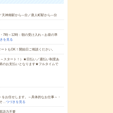
／天神南駅から---分／唐人町駅から---分
例・7時～12時：朝の受け入れ～お昼の準
きを見る
タートもOK！開始日ご相談ください。
0円～スタート！）★日払い／週払い制度あ
第のお支払いとなります★フルタイムで
ートをお任せします。～具体的なお仕事～・
そ…
つづきを見る
 英語力不要