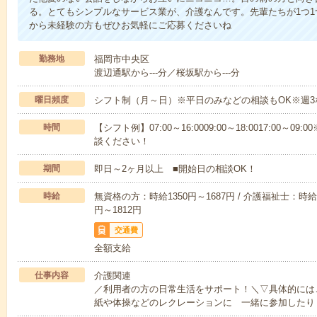
る。とてもシンプルなサービス業が、介護なんです。先輩たちが1つ
から未経験の方もぜひお気軽にご応募くださいね
勤務地
福岡市中央区
渡辺通駅から---分／桜坂駅から---分
曜日頻度
シフト制（月～日）※平日のみなどの相談もOK※週3
時間
【シフト例】07:00～16:0009:00～18:0017:00
談ください！
期間
即日～2ヶ月以上 ■開始日の相談OK！
時給
無資格の方：時給1350円～1687円 / 介護福祉士：時給1
円～1812円
交通費
全額支給
仕事内容
介護関連
／利用者の方の日常生活をサポート！＼▽具体的には
紙や体操などのレクレーションに 一緒に参加したり