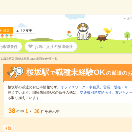
ヘル
沖縄版
エリア変更
た希望条件
お気に入りの派遣会社
桜坂駅周辺 職種未経験OKの派遣の仕事一覧
桜坂駅
職種未経験OK
で
の派遣の
桜坂駅の派遣のお仕事情報です。
オフィスワーク・事務系
、
営業・販売・サー
揃えています。職種未経験OKの条件の他に、
交通費別途支給あり
、
友だちと一
も取り揃えています。
38
1
30
件中
～
件を表示中
未読