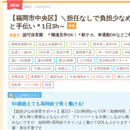
NEW
掲載日
2026/08/07
【福岡市中央区】＼担任なしで負担少な
と手伝い＊1日3h～
派遣
認可保育園 ＊職場見学OK！＊駅チカ、車通勤OKなどご
派遣先
職種未経験OK
社会人未経験OK
ブランクOK
既卒第二新卒OK
10
友達と一緒OK
OA不要
英語不要
履歴書不要
40～50代活躍
6
週2～3日勤務
週4日勤務
週5日勤務
土日祝休
朝10時以降スタート
5ｈ以内OK
午後のみOK
残業なし
シフト
交替制勤務
扶養控内
交費支給
車通勤可
服装自由
社食/補助あり
日払いOK
週払いO
自転車・バイクOK
保育
ここがポイント！
60歳超えても高時給で長く働ける!
【負担少なめ保育サポート】週2日～1日3時間からでOK！勤務時間
す。持ち帰り業務などもないので、プライベートを大事にしながら働
わないですが、短時間×高時給でタイパよく働けてQOLも上がります
書・来社不要です