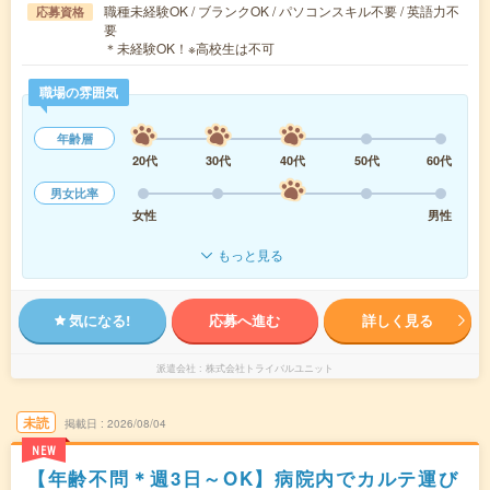
職種未経験OK / ブランクOK / パソコンスキル不要 / 英語力不
応募資格
要
＊未経験OK！※高校生は不可
職場の雰囲気
年齢層
20代
30代
40代
50代
60代
男女比率
女性
男性
もっと見る
気になる!
応募へ進む
詳しく見る
派遣会社
株式会社トライバルユニット
未読
掲載日
2026/08/04
NEW
【年齢不問＊週3日～OK】病院内でカルテ運び