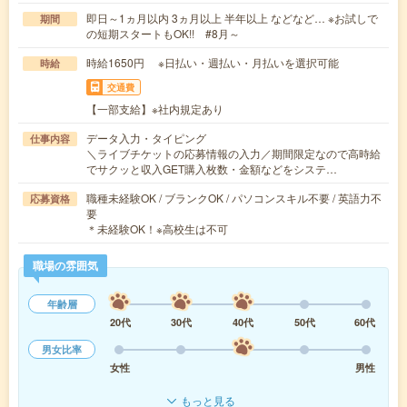
即日～1ヵ月以内 3ヵ月以上 半年以上 などなど… ※お試しで
期間
の短期スタートもOK!! #8月～
時給1650円 ※日払い・週払い・月払いを選択可能
時給
交通費
【一部支給】※社内規定あり
データ入力・タイピング
仕事内容
＼ライブチケットの応募情報の入力／期間限定なので高時給
でサクッと収入GET購入枚数・金額などをシステ…
職種未経験OK / ブランクOK / パソコンスキル不要 / 英語力不
応募資格
要
＊未経験OK！※高校生は不可
職場の雰囲気
年齢層
20代
30代
40代
50代
60代
男女比率
女性
男性
もっと見る