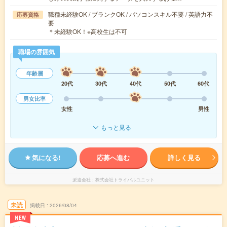
職種未経験OK / ブランクOK / パソコンスキル不要 / 英語力不
応募資格
要
＊未経験OK！※高校生は不可
職場の雰囲気
年齢層
20代
30代
40代
50代
60代
男女比率
女性
男性
もっと見る
気になる!
応募へ進む
詳しく見る
派遣会社
株式会社トライバルユニット
未読
掲載日
2026/08/04
NEW