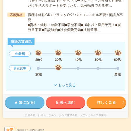
【昼間だけの施設で、生活サポートなど】＊お年寄りが昼間
だけ生活のサポートを受けたり、気分転換できるデ…
職種未経験OK / ブランクOK / パソコンスキル不要 / 英語力不
応募資格
要
■資格・経験・年齢不問■学歴不問■10名以上採用予定！■履
歴書不要■面談確約■社会保険完備■社員登用…
職場の雰囲気
年齢層
20代
30代
40代
50代
60代
男女比率
女性
男性
もっと見る
気になる!
応募へ進む
詳しく見る
派遣会社
日研トータルソーシング株式会社 メディカルケア事業部
未読
掲載日
2026/08/04