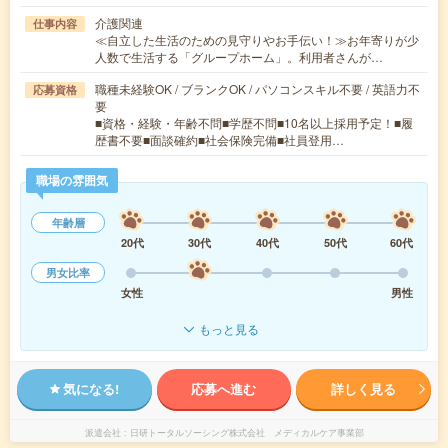
介護関連
仕事内容
≪自立した生活のための見守りやお手伝い！≫お年寄りが少
人数で生活する「グループホーム」。利用者さんが…
職種未経験OK / ブランクOK / パソコンスキル不要 / 英語力不
応募資格
要
■資格・経験・年齢不問■学歴不問■10名以上採用予定！■履
歴書不要■面談確約■社会保険完備■社員登用…
職場の雰囲気
年齢層
20代
30代
40代
50代
60代
男女比率
女性
男性
もっと見る
気になる!
応募へ進む
詳しく見る
派遣会社
日研トータルソーシング株式会社 メディカルケア事業部