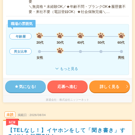
要
＼無資格＊未経験OK／★年齢不問・ブランクOK★履歴書不
要・来社不要（電話登録OK）★社会保険完備＼…
職場の雰囲気
年齢層
20代
30代
40代
50代
60代
男女比率
女性
男性
もっと見る
気になる!
応募へ進む
詳しく見る
派遣会社
株式会社ニッソーネット
未読
掲載日
2026/08/04
NEW
【TELなし！】イヤホンをして「聞き書き」す