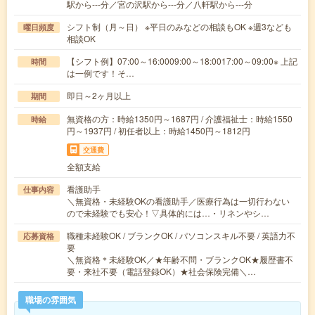
駅から---分／宮の沢駅から---分／八軒駅から---分
シフト制（月～日） ※平日のみなどの相談もOK ※週3なども
曜日頻度
相談OK
【シフト例】07:00～16:0009:00～18:0017:00～09:00※ 上記
時間
は一例です！そ…
即日～2ヶ月以上
期間
無資格の方：時給1350円～1687円 / 介護福祉士：時給1550
時給
円～1937円 / 初任者以上：時給1450円～1812円
交通費
全額支給
看護助手
仕事内容
＼無資格・未経験OKの看護助手／医療行為は一切行わない
ので未経験でも安心！▽具体的には…・リネンやシ…
職種未経験OK / ブランクOK / パソコンスキル不要 / 英語力不
応募資格
要
＼無資格＊未経験OK／★年齢不問・ブランクOK★履歴書不
要・来社不要（電話登録OK）★社会保険完備＼…
職場の雰囲気