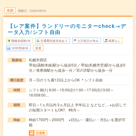
未読
掲載日
2026/08/03
【レア案件】ランドリーのモニターcheck→デ
ータ入力/シフト自由
職種未経験OK
交通費別途支給あり
土日祝日が休み
残業なし
WEB登録OK
派遣
札幌市西区
勤務地
琴似(函館本線)駅から徒歩5分／琴似(札幌市営)駅から徒歩5
分／発寒南駅から徒歩---分／宮の沢駅から徒歩---分
月～日のうち週1日以上からOK ＊シフト自由
曜日頻度
シフト例(1) 9:00～15:00(2)11:00～17:00(3)13:00～
時間
16:009:00…
即日～1ヵ月以内 3ヵ月以上 半年以上 などなど… ※お試しで
期間
の短期スタートもOK!! #8月～
時給1750円～2000円 ※日払い・週払い・月払いを選択可
時給
能
交通費