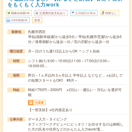
をもくもく入力work
職種未経験OK
交通費別途支給あり
土日祝日が休み
残業なし
WEB登録OK
派遣
札幌市西区
勤務地
琴似(函館本線)駅から徒歩5分／琴似(札幌市営)駅から徒歩5
分／発寒南駅から徒歩---分／宮の沢駅から徒歩---分
月～日のうち週1日以上からOK ＊シフト自由
曜日頻度
シフト例(1) 9:00～15:00(2)11:00～17:00(3)13:00～
時間
16:009:00…
即日～1ヵ月以内 3ヵ月以上 半年以上 などなど… ※お試しで
期間
の短期スタートもOK!! #8月～
時給1750円～2000円 ※日払い・週払い・月払いを選択可
時給
能
交通費
【一部支給】※社内規定あり
データ入力・タイピング
仕事内容
オフィスワークデビューにピッタリ！お任せするのは納税し
た方の氏名や住所などのかんたん入力work!電…