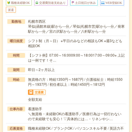
職種未経験OK
交通費別途支給あり
土日祝日が休み
WEB登録OK
派遣
札幌市西区
勤務地
琴似(函館本線)駅から---分／琴似(札幌市営)駅から---分／発寒
駅から---分／宮の沢駅から---分／八軒駅から---分
シフト制（月～日） ※平日のみなどの相談もOK ※週3なども
曜日頻度
相談OK
【シフト例】07:00～16:0009:00～18:0017:00～09:00※ 上記
時間
は一例です！そ…
即日～2ヶ月以上
期間
無資格の方：時給1350円～1687円 / 介護福祉士：時給1550
時給
円～1937円 / 初任者以上：時給1450円～1812円
交通費
全額支給
看護助手
仕事内容
＼無資格・未経験OKの看護助手／医療行為は一切行わない
ので未経験でも安心！▽具体的には…・リネンやシ…
職種未経験OK / ブランクOK / パソコンスキル不要 / 英語力不
応募資格