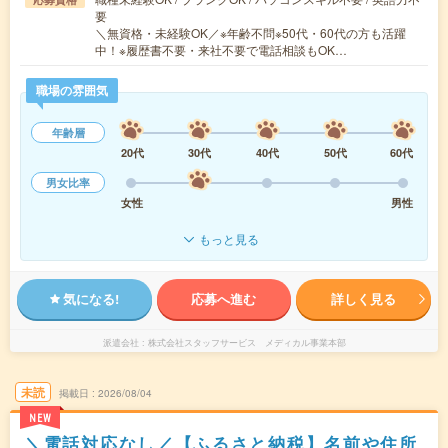
要
＼無資格・未経験OK／※年齢不問※50代・60代の方も活躍
中！※履歴書不要・来社不要で電話相談もOK…
職場の雰囲気
年齢層
20代
30代
40代
50代
60代
男女比率
女性
男性
もっと見る
気になる!
応募へ進む
詳しく見る
派遣会社
株式会社スタッフサービス メディカル事業本部
未読
掲載日
2026/08/04
NEW
＼電話対応なし／【ふるさと納税】名前や住所