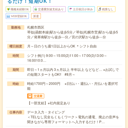
るだけ！短期OK！
職種未経験OK
交通費別途支給あり
土日祝日が休み
残業なし
WEB登録OK
派遣
札幌市西区
勤務地
琴似(函館本線)駅から徒歩5分／琴似(札幌市営)駅から徒歩5
分／発寒南駅から徒歩---分／宮の沢駅から徒歩---分
月～日のうち週1日以上からOK ＊シフト自由
曜日頻度
シフト例(1) 9:00～15:00(2)11:00～17:00(3)13:00～
時間
16:0010:0…
即日～1ヵ月以内 3ヵ月以上 半年以上 などなど… ※お試しで
期間
の短期スタートもOK!! #8月～
時給1700円～2000円 ※日払い・週払い・月払いを選択可
時給
能
交通費
【一部支給】※社内規定あり
データ入力・タイピング
仕事内容
＜TELなし完全もくもくワーク＞電気の通電、廃止の音声を
聞きながら専用フォーマットへ入力するだけ！P…