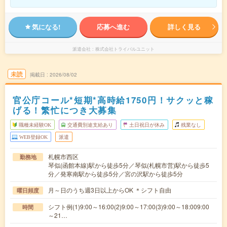
気になる!
応募へ進む
詳しく見る
派遣会社
株式会社トライバルユニット
未読
掲載日
2026/08/02
官公庁コール*短期*高時給1750円！サクッと稼
げる！繁忙につき大募集
職種未経験OK
交通費別途支給あり
土日祝日が休み
残業なし
WEB登録OK
派遣
札幌市西区
勤務地
琴似(函館本線)駅から徒歩5分／琴似(札幌市営)駅から徒歩5
分／発寒南駅から徒歩5分／宮の沢駅から徒歩5分
月～日のうち週3日以上からOK ＊シフト自由
曜日頻度
シフト例(1)9:00～16:00(2)9:00～17:00(3)9:00～18:009:00
時間
～21…