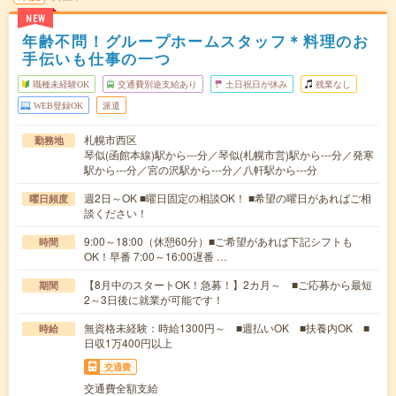
NEW
年齢不問！グループホームスタッフ＊料理のお
手伝いも仕事の一つ
職種未経験OK
交通費別途支給あり
土日祝日が休み
残業なし
WEB登録OK
派遣
札幌市西区
勤務地
琴似(函館本線)駅から---分／琴似(札幌市営)駅から---分／発寒
駅から---分／宮の沢駅から---分／八軒駅から---分
週2日～OK ■曜日固定の相談OK！ ■希望の曜日があればご相
曜日頻度
談ください！
9:00～18:00（休憩60分）■ご希望があれば下記シフトも
時間
OK！早番 7:00～16:00遅番 …
【8月中のスタートOK！急募！】2カ月～ ■ご応募から最短
期間
2～3日後に就業が可能です！
無資格未経験：時給1300円～ ■週払いOK ■扶養内OK ■
時給
日収1万400円以上
交通費
交通費全額支給