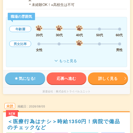
＊未経験OK！※高校生は不可
職場の雰囲気
年齢層
20代
30代
40代
50代
60代
男女比率
女性
男性
もっと見る
気になる!
応募へ進む
詳しく見る
派遣会社
株式会社トライバルユニット
未読
掲載日
2026/08/05
NEW
＜医療行為はナシ＞時給1350円！病院で備品
のチェックなど