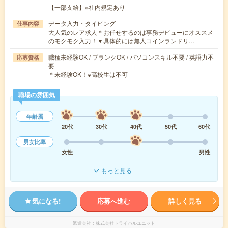
【一部支給】※社内規定あり
データ入力・タイピング
仕事内容
大人気のレア求人＊お任せするのは事務デビューにオススメ
のモクモク入力！▼具体的には無人コインランドリ…
職種未経験OK / ブランクOK / パソコンスキル不要 / 英語力不
応募資格
要
＊未経験OK！※高校生は不可
職場の雰囲気
年齢層
20代
30代
40代
50代
60代
男女比率
女性
男性
もっと見る
気になる!
応募へ進む
詳しく見る
派遣会社
株式会社トライバルユニット