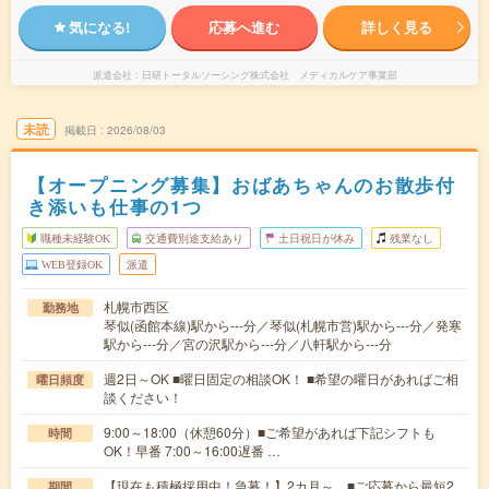
気になる!
応募へ進む
詳しく見る
派遣会社
日研トータルソーシング株式会社 メディカルケア事業部
未読
掲載日
2026/08/03
【オープニング募集】おばあちゃんのお散歩付
き添いも仕事の1つ
職種未経験OK
交通費別途支給あり
土日祝日が休み
残業なし
WEB登録OK
派遣
札幌市西区
勤務地
琴似(函館本線)駅から---分／琴似(札幌市営)駅から---分／発寒
駅から---分／宮の沢駅から---分／八軒駅から---分
週2日～OK ■曜日固定の相談OK！ ■希望の曜日があればご相
曜日頻度
談ください！
9:00～18:00（休憩60分）■ご希望があれば下記シフトも
時間
OK！早番 7:00～16:00遅番 …
【現在も積極採用中！急募！】2カ月～ ■ご応募から最短2
期間