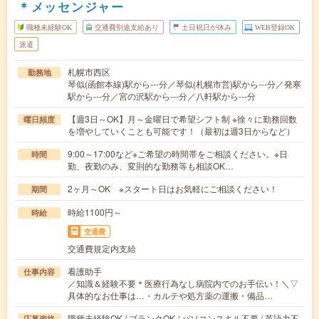
＊メッセンジャー
職種未経験OK
交通費別途支給あり
土日祝日が休み
WEB登録OK
派遣
札幌市西区
勤務地
琴似(函館本線)駅から---分／琴似(札幌市営)駅から---分／発寒
駅から---分／宮の沢駅から---分／八軒駅から---分
【週3日～OK】月～金曜日で希望シフト制 ※徐々に勤務回数
曜日頻度
を増やしていくことも可能です！（最初は週3日からなど）
9:00～17:00など※ご希望の時間帯をご相談ください。※日
時間
勤、夜勤のみ、変則的な勤務等も相談OK…
2ヶ月～OK ※スタート日はお気軽にご相談ください！
期間
時給1100円～
時給
交通費
交通費規定内支給
看護助手
仕事内容
／知識＆経験不要＊医療行為なし病院内でのお手伝い！＼▽
具体的なお仕事は…・カルテや処方薬の運搬・備品…
職種未経験OK / ブランクOK / パソコンスキル不要 / 英語力不
応募資格