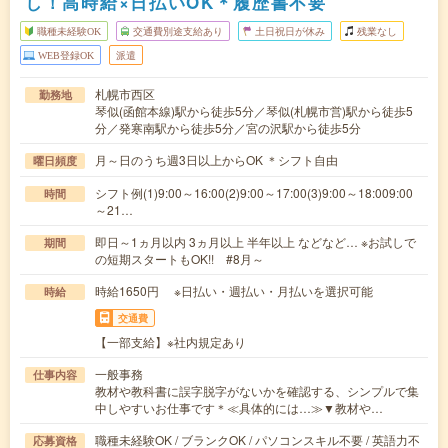
し！高時給×日払いOK＊履歴書不要
職種未経験OK
交通費別途支給あり
土日祝日が休み
残業なし
WEB登録OK
派遣
札幌市西区
勤務地
琴似(函館本線)駅から徒歩5分／琴似(札幌市営)駅から徒歩5
分／発寒南駅から徒歩5分／宮の沢駅から徒歩5分
月～日のうち週3日以上からOK ＊シフト自由
曜日頻度
シフト例(1)9:00～16:00(2)9:00～17:00(3)9:00～18:009:00
時間
～21…
即日～1ヵ月以内 3ヵ月以上 半年以上 などなど… ※お試しで
期間
の短期スタートもOK!! #8月～
時給1650円 ※日払い・週払い・月払いを選択可能
時給
交通費
【一部支給】※社内規定あり
一般事務
仕事内容
教材や教科書に誤字脱字がないかを確認する、シンプルで集
中しやすいお仕事です＊≪具体的には…≫▼教材や…
職種未経験OK / ブランクOK / パソコンスキル不要 / 英語力不
応募資格