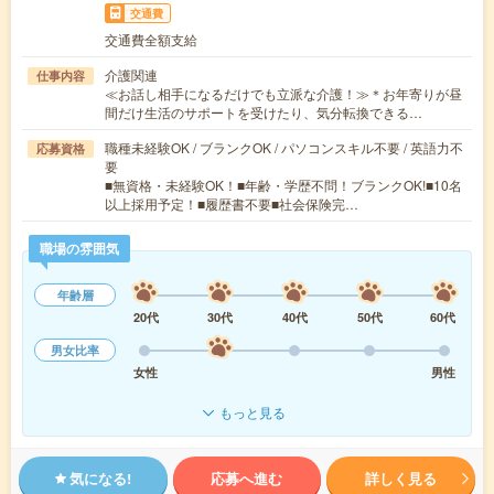
交通費
交通費全額支給
介護関連
仕事内容
≪お話し相手になるだけでも立派な介護！≫＊お年寄りが昼
間だけ生活のサポートを受けたり、気分転換できる…
職種未経験OK / ブランクOK / パソコンスキル不要 / 英語力不
応募資格
要
■無資格・未経験OK！■年齢・学歴不問！ブランクOK!■10名
以上採用予定！■履歴書不要■社会保険完…
職場の雰囲気
年齢層
20代
30代
40代
50代
60代
男女比率
女性
男性
もっと見る
気になる!
応募へ進む
詳しく見る