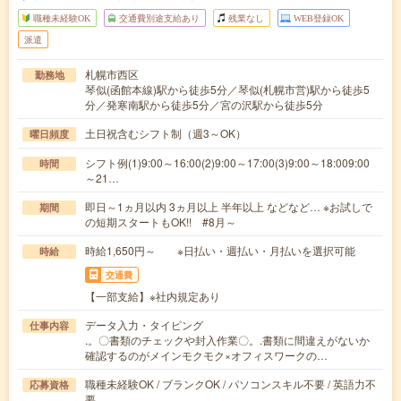
職種未経験OK
交通費別途支給あり
残業なし
WEB登録OK
派遣
札幌市西区
勤務地
琴似(函館本線)駅から徒歩5分／琴似(札幌市営)駅から徒歩5
分／発寒南駅から徒歩5分／宮の沢駅から徒歩5分
土日祝含むシフト制（週3～OK）
曜日頻度
シフト例(1)9:00～16:00(2)9:00～17:00(3)9:00～18:009:00
時間
～21…
即日～1ヵ月以内 3ヵ月以上 半年以上 などなど… ※お試しで
期間
の短期スタートもOK!! #8月～
時給1,650円～ ※日払い・週払い・月払いを選択可能
時給
交通費
【一部支給】※社内規定あり
データ入力・タイピング
仕事内容
.。〇書類のチェックや封入作業〇。.書類に間違えがないか
確認するのがメインモクモク×オフィスワークの…
職種未経験OK / ブランクOK / パソコンスキル不要 / 英語力不
応募資格
要