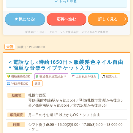
もっと見る
気になる!
応募へ進む
詳しく見る
派遣会社
日研トータルソーシング株式会社 メディカルケア事業部
未読
掲載日
2026/08/03
＜電話なし×時給1650円＞服装髪色ネイル自由
＊簡単な音楽ライブチケット入力
職種未経験OK
交通費別途支給あり
土日祝日が休み
残業なし
WEB登録OK
派遣
札幌市西区
勤務地
琴似(函館本線)駅から徒歩5分／琴似(札幌市営)駅から徒歩5
分／発寒南駅から徒歩5分／宮の沢駅から徒歩5分
月～日のうち週1日以上からOK ＊シフト自由
曜日頻度
シフト例(1)9:00～16:00(2)9:00～17:00(3)9:00～18:009:00
時間
～21…