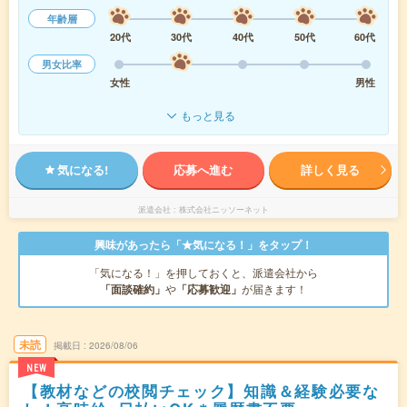
年齢層
20代
30代
40代
50代
60代
男女比率
女性
男性
もっと見る
気になる!
応募へ進む
詳しく見る
派遣会社
株式会社ニッソーネット
興味があったら「★気になる！」をタップ！
「気になる！」を押しておくと、派遣会社から
「面談確約」
や
「応募歓迎」
が届きます！
未読
掲載日
2026/08/06
NEW
【教材などの校閲チェック】知識＆経験必要な