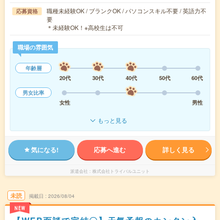
職種未経験OK / ブランクOK / パソコンスキル不要 / 英語力不
応募資格
要
＊未経験OK！※高校生は不可
職場の雰囲気
年齢層
20代
30代
40代
50代
60代
男女比率
女性
男性
もっと見る
気になる!
応募へ進む
詳しく見る
派遣会社
株式会社トライバルユニット
未読
掲載日
2026/08/04
NEW