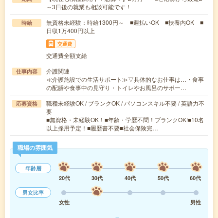
～3日後の就業も相談可能です！
無資格未経験：時給1300円～ ■週払いOK ■扶養内OK ■
時給
日収1万400円以上
交通費
交通費全額支給
介護関連
仕事内容
≪介護施設での生活サポート≫▽具体的なお仕事は…・食事
の配膳や食事中の見守り・トイレやお風呂のサポー…
職種未経験OK / ブランクOK / パソコンスキル不要 / 英語力不
応募資格
要
■無資格・未経験OK！■年齢・学歴不問！ブランクOK!■10名
以上採用予定！■履歴書不要■社会保険完…
職場の雰囲気
年齢層
20代
30代
40代
50代
60代
男女比率
女性
男性