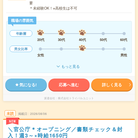
要
＊未経験OK！※高校生は不可
職場の雰囲気
年齢層
20代
30代
40代
50代
60代
男女比率
女性
男性
もっと見る
気になる!
応募へ進む
詳しく見る
派遣会社
株式会社トライバルユニット
未読
掲載日
2026/08/06
NEW
＼官公庁＊オープニング／書類チェック＆封
入！週3～×時給1650円