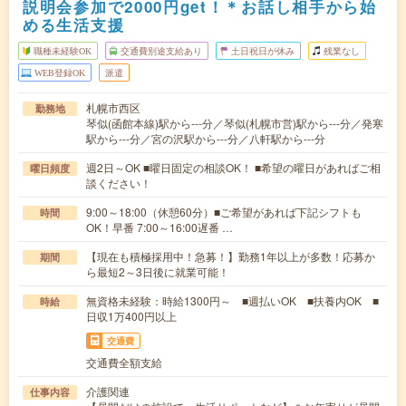
説明会参加で2000円get！＊お話し相手から始
める生活支援
職種未経験OK
交通費別途支給あり
土日祝日が休み
残業なし
WEB登録OK
派遣
札幌市西区
勤務地
琴似(函館本線)駅から---分／琴似(札幌市営)駅から---分／発寒
駅から---分／宮の沢駅から---分／八軒駅から---分
週2日～OK ■曜日固定の相談OK！ ■希望の曜日があればご相
曜日頻度
談ください！
9:00～18:00（休憩60分）■ご希望があれば下記シフトも
時間
OK！早番 7:00～16:00遅番 …
【現在も積極採用中！急募！】勤務1年以上が多数！応募か
期間
ら最短2～3日後に就業可能！
無資格未経験：時給1300円～ ■週払いOK ■扶養内OK ■
時給
日収1万400円以上
交通費
交通費全額支給
介護関連
仕事内容