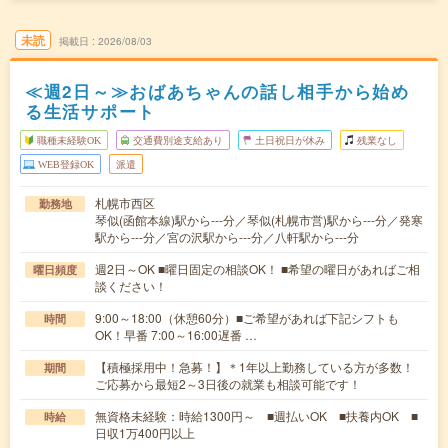
未読
掲載日
2026/08/03
≪週2日～≫おばあちゃんの話し相手から始め
る生活サポート
職種未経験OK
交通費別途支給あり
土日祝日が休み
残業なし
WEB登録OK
派遣
札幌市西区
勤務地
琴似(函館本線)駅から---分／琴似(札幌市営)駅から---分／発寒
駅から---分／宮の沢駅から---分／八軒駅から---分
週2日～OK ■曜日固定の相談OK！ ■希望の曜日があればご相
曜日頻度
談ください！
9:00～18:00（休憩60分）■ご希望があれば下記シフトも
時間
OK！早番 7:00～16:00遅番 …
【積極採用中！急募！】＊1年以上勤務している方が多数！
期間
ご応募から最短2～3日後の就業も相談可能です！
無資格未経験：時給1300円～ ■週払いOK ■扶養内OK ■
時給
日収1万400円以上