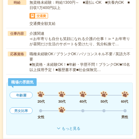
無資格未経験：時給1300円～ ■週払いOK ■扶養内OK ■
時給
日収1万400円以上
交通費
交通費全額支給
介護関連
仕事内容
≪お年寄りも自分も笑顔になれる介護の仕事！≫＊お年寄り
が昼間だけ生活のサポートを受けたり、気分転換で…
職種未経験OK / ブランクOK / パソコンスキル不要 / 英語力不
応募資格
要
■無資格・未経験OK！■年齢・学歴不問！ブランクOK!■10名
以上採用予定！■履歴書不要■社会保険完…
職場の雰囲気
年齢層
20代
30代
40代
50代
60代
男女比率
女性
男性
もっと見る