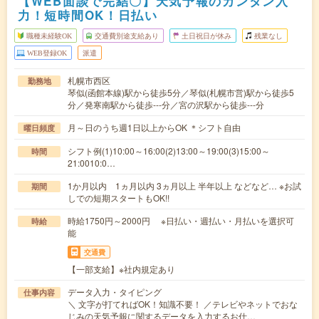
【WEB面談で完結〇】天気予報のカンタン入
力！短時間OK！日払い
職種未経験OK
交通費別途支給あり
土日祝日が休み
残業なし
WEB登録OK
派遣
札幌市西区
勤務地
琴似(函館本線)駅から徒歩5分／琴似(札幌市営)駅から徒歩5
分／発寒南駅から徒歩---分／宮の沢駅から徒歩---分
月～日のうち週1日以上からOK ＊シフト自由
曜日頻度
シフト例(1)10:00～16:00(2)13:00～19:00(3)15:00～
時間
21:0010:0…
1か月以内 1ヵ月以内 3ヵ月以上 半年以上 などなど… ※お試
期間
しでの短期スタートもOK!!
時給1750円～2000円 ※日払い・週払い・月払いを選択可
時給
能
交通費
【一部支給】※社内規定あり
データ入力・タイピング
仕事内容
＼ 文字が打てればOK！知識不要！ ／テレビやネットでおな
じみの天気予報に関するデータを入力するお仕…