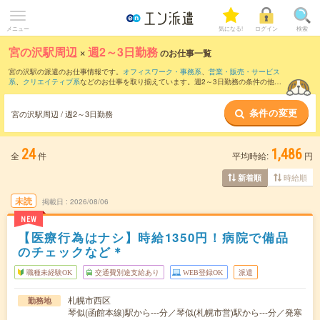
メニュー
気になる!
ログイン
検索
宮の沢駅周辺
×
週2～3日勤務
のお仕事一覧
宮の沢駅の派遣のお仕事情報です。
オフィスワーク・事務系
、
営業・販売・サービス
系
、
クリエイティブ系
などのお仕事を取り揃えています。週2～3日勤務の条件の他
に、
交通費別途支給あり
、
職種未経験OK
、
友だちと一緒の応募OK
などのこだわり条
件も取り揃えています。
条件の変更
宮の沢駅周辺 / 週2～3日勤務
24
1,486
全
件
平均時給:
円
時給順
新着順
未読
掲載日
2026/08/06
NEW
【医療行為はナシ】時給1350円！病院で備品
のチェックなど＊
職種未経験OK
交通費別途支給あり
WEB登録OK
派遣
札幌市西区
勤務地
琴似(函館本線)駅から---分／琴似(札幌市営)駅から---分／発寒