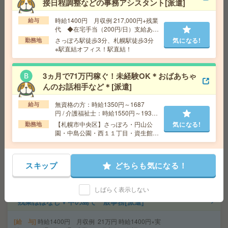
接日程調整などの事務アシスタント[派遣]
時給1400円 月収例 217,000円+残業
給与
＼週1～＆時短もOK／図書館、新規書籍の情報を入力す
代 ◆在宅手当（200円/日）支給あり
♪
るだけ！WワークOK[派遣]
さっぽろ駅徒歩3分、札幌駅徒歩3分
気になる!
勤務地
※駅直結オフィス！駅直結！
給 与
時給1800円
交通費
交通費込
3ヵ月で71万円稼ぐ！未経験OK＊おばあちゃ
気になる!
勤務地
札幌駅/さっぽろ駅/大通り駅より徒歩5分、西1
んのお話相手など＊[派遣]
1丁目、すすきの駅より徒歩10分
無資格の方：時給1350円～1687
給与
円 / 介護福祉士：時給1550円～1937
【在宅メイン／長期安定】請求・データ集計業務／@1、
円 / 初任者以上：時給1450円～1812
【札幌市中央区】さっぽろ・円山公
気になる!
勤務地
350[派遣]
円
園・中島公園・西１１丁目・資生館小
学校前など勤務地多数！
給 与
時給1350円＋交
交通費
交通費実費支給（当社規定あり）
スキップ
どちらも気になる！
気になる!
勤務地
札幌市営東西線 白石駅 徒歩3分
しばらく表示しない
残業ほぼなし▼中の島で一般事務[派遣]
給 与
時給1400円 月収例 21万円 時給1400円×実