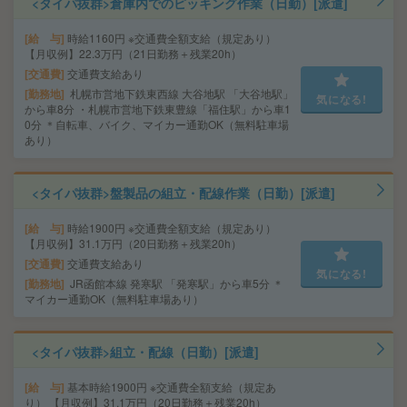
<タイパ抜群>倉庫内でのピッキング作業（日勤）[派遣]
給 与
時給1160円 ※交通費全額支給（規定あり）
【月収例】22.3万円（21日勤務＋残業20h）
交通費
交通費支給あり
勤務地
札幌市営地下鉄東西線 大谷地駅 「大谷地駅」
気になる!
から車8分 ・札幌市営地下鉄東豊線「福住駅」から車1
0分 ＊自転車、バイク、マイカー通勤OK（無料駐車場
あり）
<タイパ抜群>盤製品の組立・配線作業（日勤）[派遣]
給 与
時給1900円 ※交通費全額支給（規定あり）
【月収例】31.1万円（20日勤務＋残業20h）
交通費
交通費支給あり
気になる!
勤務地
JR函館本線 発寒駅 「発寒駅」から車5分 ＊
マイカー通勤OK（無料駐車場あり）
<タイパ抜群>組立・配線（日勤）[派遣]
給 与
基本時給1900円 ※交通費全額支給（規定あ
り） 【月収例】31.1万円（20日勤務＋残業20h）