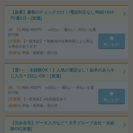
【急募】書類のチェックだけ！/電話対応なし/時給1650
円/週2日～[派遣]
給 与
時給1650円~ ※日払い・週払い・月払いを選
択可能
交通費
【一部支給】＊勤務地や仕事内容により異な
気になる!
る場合があります
勤務地
琴似・発寒南・宮の沢
【週1～・未経験OK！】人気の電話なし！絵本のあらす
じ入力＊日払いOK！[派遣]
給 与
時給1650円 ※日払い・週払い・月払いを選
択可能
交通費
【一部支給】※社内規定あり
気になる!
勤務地
琴似・発寒南・宮の沢
【完全在宅】データ入力など＊大手グループ会社＊未経
験OK[派遣]