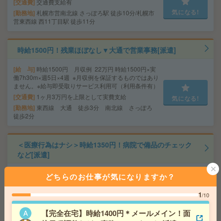
交通費
交通費支給有
気になる!
勤務地
札幌市営南北線 さっぽろ駅 徒歩10分/札幌市
営東西線 西11丁目駅 徒歩11分
時給1500円！残業ほぼなし▼大通で営業事務[派遣]
給 与
時給1500円 月収例 22万円 時給1500円×実
働7h30m×週5日×4週 ※月収例を保証するものではあり
ません。※給与即受取りサービス利用可（利用条件有）
交通費
1ヶ月3万円を上限として実費支給
気になる!
勤務地
東西線 大通 徒歩3分 南北線 さっぽろ
徒歩2分
＜医療行為はナシ＞時給1350円！病院で備品のチェック
など[派遣]
給 与
無資格の方：時給1350円～1687円 / 介護福祉
どちらのお仕事が気になりますか？
士：時給1550円～1937円 / 初任者以上：時給1450円
～1812円
1
/10
交通費
全額支給
気になる!
勤務地
【札幌市豊平区】福住・月寒中央・平岸(札幌
【完全在宅】時給1400円＊メールメイン！面
市営)・南平岸・中の島など勤務地多数！