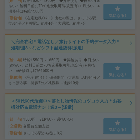
給 与
時給1620～1800円 ◆昇給あり ◆日払い(速
払い：給料日前に70％迄受取可能/規定有)＋月払い ※
研修時は時給1500円
気になる!
勤務地
《在宅勤務OK！》出社の際は、さっぽろ駅…
徒歩1分／札幌駅…徒歩4分／大通駅…徒歩7分
＼完全在宅＊電話なし／旅行サイトの予約データ入力＊
短期/週3～などシフト融通抜群[派遣]
給 与
時給1550円～1650円 ◆昇給あり ◆日払い
(速払い：給料日前に70％迄受取可能/規定有)＋月払
い ※研修時は時給1500円
気になる!
勤務地
《完全在宅！》研修期間→大通駅…徒歩4分／
さっぽろ駅…徒歩7分／札幌駅…徒歩10分
＜50代60代活躍中＞落とし物情報のコツコツ入力＊お客
様対応＆電話ナシ！週3～[派遣]
給 与
1500円 ※日払い・週払いOK
交通費
交通費全額支給
気になる!
勤務地
さっぽろ駅から徒歩3分