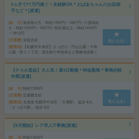
3ヵ月で71万円稼ぐ！未経験OK＊おばあちゃんのお話相
手など＊[派遣]
給 与
無資格の方：時給1350円～1687円 / 介護福祉
士：時給1550円～1937円 / 初任者以上：時給1450円
～1812円
交通費
全額支給
気になる!
勤務地
【札幌市中央区】さっぽろ・円山公園・中島
公園・西１１丁目・資生館小学校前など勤務地多数！
【チカホ直結】大人気！週4日勤務＊時短勤務＊事務的軽
作業[派遣]
給 与
時給1300円
交通費
交通費支給
気になる!
勤務地
北海道 札幌市中央区 「大通駅」 徒歩 4分,
「さっぽろ駅」 徒歩 5分
【9月開始】レア求人IT事務[派遣]
給 与
時給1450円