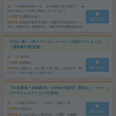
給 与
時給1500円＋交 【月収例】303,750円～ ■
給与の前払いが可能な速払いサービスあり
交通費
交通費支給あり
気になる!
勤務地
北海道札幌市中央区 札幌地下鉄南北線 さっ
ぽろ（札幌市営）駅徒歩3分、函館本線 札幌駅徒歩3分
1日3h×週1～OK＊マイナンバーカード内容のデータ入力
＊履歴書不要[派遣]
給 与
1800円
交通費
交通費込
気になる!
勤務地
札幌駅/さっぽろ駅/大通り駅より徒歩5分、西1
1丁目、すすきの駅より徒歩10分
【50名募集＊未経験OK・50代60代歓迎】電話なし・カタ
ログギフトのデータ入力[派遣]
給 与
時給1700円～ ＊日払い・週払いOK
交通費
全額支給
気になる!
勤務地
さっぽろ駅より徒歩4分 大通駅 札幌駅