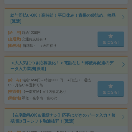
給与即払いOK！高時給！平日休み！青果の袋詰め、検品
[派遣]
給 与
時給1230円
交通費
交通費支給有り
気になる!
勤務地
苗穂駅～ ※送迎有り
＜大人気につき応募強化！＞電話なし＊郵便再配達のデ
ータ入力業務[派遣]
給 与
時給1650円～時給2000円 ※日払い・週払
い・月払いを選択可能
交通費
【一部支給】※社内規定あり
気になる!
勤務地
琴似・発寒南・宮の沢
【在宅勤務OK＆電話ナシ】応募はがきのデータ入力＊短
期/週3日～シフト融通抜群！[派遣]