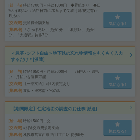
給 与
時給1700円～時給1800円 ◆昇給あり ◆日
払い(速払い：給料日前に70％まで受取可能/規定有)＋
月払い
交通費
交通費全額支給
気になる!
勤務地
「さっぽろ駅」徒歩1分、「札幌駅」徒歩4
分、「大通駅」徒歩7分
＜急募×シフト自由＞地下鉄の忘れ物情報をもくもく入力
するだけ＊[派遣]
給 与
時給1650円～時給2000円 ※日払い・週払
い・月払いを選択可能
交通費
【一部支給】※社内規定あり
気になる!
勤務地
琴似・発寒南・宮の沢
【期間限定】住宅地図の調査のお仕事[派遣]
給 与
時給1500円＋交
交通費
※別途交通費規定支給
気になる!
勤務地
札幌市営東西線 西11丁目駅 徒歩5分