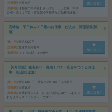
交通費
全額支給
気になる!
勤務地
【札幌市中央区】さっぽろ・円山公園・中島
公園・西１１丁目・資生館小学校前など勤務地多数！
高時給！平日休み！日勤のお仕事！仕込み、調理業務[派
遣]
給 与
時給1320円
交通費
交通費支給有り
気になる!
勤務地
すすきの駅～徒歩6分
【8月開始】在宅あり！長期！バナー広告をつくるお仕
事！朝遅め[派遣]
給 与
時給1300円 月収例 208,000円+残業代
交通費
全額支給
気になる!
勤務地
大通駅徒歩5分、さっぽろ駅徒歩8分 ※おしゃ
れなオフィス！ベンチャーです！
最大27名！10月！研修後完全在宅！大手×面接日程調整