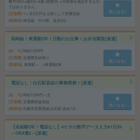
働7h30m×週5日×4週+残業5h ※月収例を保証するもの
ではありません。
気になる!
交通費
1ヶ月3万円を上限として実費支給
勤務地
南北線 中の島 徒歩3分
高時給！車通勤OK！日勤のお仕事！お弁当製造[派遣]
給 与
時給1200円
交通費
交通費支給有り
気になる!
勤務地
発寒駅～ ※車通勤OK
電話なし！白石駅直結の事務業務！[派遣]
給 与
時給1200円＋交
交通費
交通費別途支給
気になる!
勤務地
札幌市営東西線 白石駅 直結1分
【未経験OK！電話なし】4ケタの数字データ入力#1日3h
～OK#週2～[派遣]