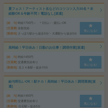
夏フェス！アーティスト名などのコツコツ入力30名＊未
経験OK＆年齢不問！電話なし[派遣]
給 与
時給1700円～ ＊日払い・週払いOK
交通費
全額支給
気になる!
勤務地
さっぽろ駅から徒歩3分/・大通駅から徒歩5分
高時給！平日休み！日勤のお仕事！調理作業[派遣]
給 与
時給1450円
交通費
交通費支給有り
気になる!
勤務地
北２４条駅～徒歩10分
給与即払いOK！駅チカ！高時給！平日休み！調理業務[派
遣]
給 与
時給1450円
交通費
交通費支給有り
気になる!
勤務地
白石駅～徒歩5分