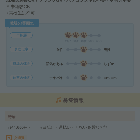
職種未経験OK / ブランクOK / パソコンスキル不要 / 英語力不要
＊未経験OK！
※高校生は不可
職場の雰囲気
年齢層
20代
30代
40代
50代
60代
男女比率
女性
男性
職場の様子
活気がある
しずか
仕事の仕方
テキパキ
コツコツ
募集情報
時給
時給1,650円～ ※日払い・週払い・月払いを選択可能
交通費