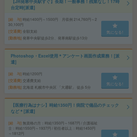
【JR発寒中央駅すぐ】長期！一般事務！残業なし！17時
台定時[派遣]
給 与
時給1400円～1500円 月収例 214,760円～2
30,100円
交通費
全額支給
気になる!
勤務地
発寒中央駅徒歩2分、発寒南駅徒歩13分
Photoshop・Excel使用＊アンケート画面作成業務！[派
遣]
給 与
時給1200円
交通費
交通費支給
気になる!
勤務地
北海道 札幌市中央区 「大通駅」 徒歩 5分
【医療行為はナシ】時給1350円！病院で備品のチェック
など＊[派遣]
給 与
無資格の方：時給1350円～1687円 / 介護福祉
士：時給1550円～1937円 / 初任者以上：時給1450円
～1812円