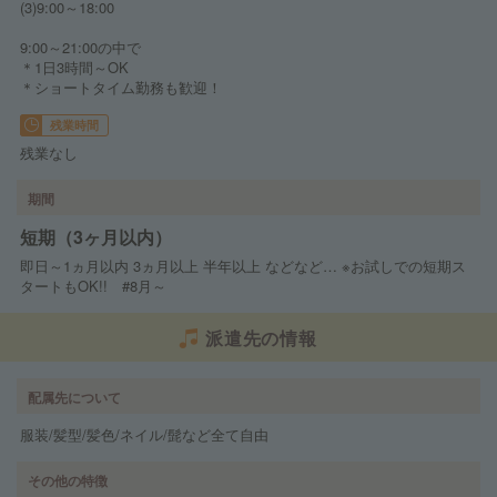
(3)9:00～18:00
9:00～21:00の中で
＊1日3時間～OK
＊ショートタイム勤務も歓迎！
残業時間
残業なし
期間
短期（3ヶ月以内）
即日～1ヵ月以内 3ヵ月以上 半年以上 などなど… ※お試しでの短期ス
タートもOK!! #8月～
派遣先の情報
配属先について
服装/髪型/髪色/ネイル/髭など全て自由
その他の特徴