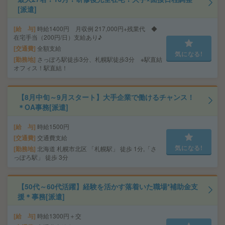
[派遣]
給 与
時給1400円 月収例 217,000円+残業代 ◆
在宅手当（200円/日）支給あり♪
交通費
全額支給
気になる!
勤務地
さっぽろ駅徒歩3分、札幌駅徒歩3分 ※駅直結
オフィス！駅直結！
【8月中旬～9月スタート】大手企業で働けるチャンス！
＊OA事務[派遣]
給 与
時給1500円
交通費
交通費支給
気になる!
勤務地
北海道 札幌市北区 「札幌駅」 徒歩 1分,「さ
っぽろ駅」 徒歩 3分
【50代～60代活躍】経験を活かす落着いた職場*補助金支
援＊事務[派遣]
給 与
時給1300円＋交