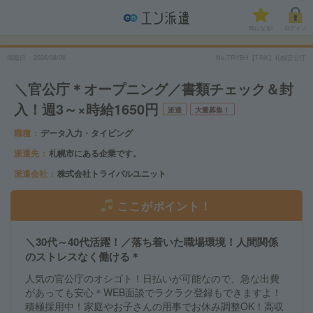
気になる!
ログイン
掲載日
2026/08/06
No.TRYBH【TRK】札幌官公庁
＼官公庁＊オープニング／書類チェック＆封
入！週3～×時給1650円
派遣
大量募集！
職種
データ入力・タイピング
派遣先
札幌市にある企業です。
派遣会社
株式会社トライバルユニット
ここがポイント！
＼30代～40代活躍！／落ち着いた職場環境！人間関係
のストレスなく働ける＊
人気の官公庁のオシゴト！日払いが可能なので、急な出費
があっても安心＊WEB面談でラクラク登録もできますよ！
積極採用中！家庭やお子さんの用事でお休み調整OK！高収