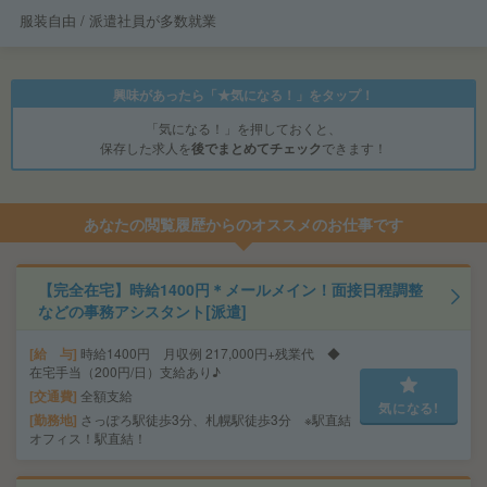
服装自由 / 派遣社員が多数就業
興味があったら「★気になる！」をタップ！
「気になる！」を押しておくと、
保存した求人を
後でまとめてチェック
できます！
あなたの閲覧履歴からのオススメのお仕事です
【完全在宅】時給1400円＊メールメイン！面接日程調整
などの事務アシスタント[派遣]
給 与
時給1400円 月収例 217,000円+残業代 ◆
在宅手当（200円/日）支給あり♪
交通費
全額支給
気になる!
勤務地
さっぽろ駅徒歩3分、札幌駅徒歩3分 ※駅直結
オフィス！駅直結！