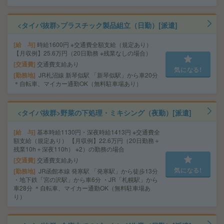
<タイパ抜群>プラスチック製品組立（日勤）[派遣]
給 与
時給1600円 ※交通費全額支給（規定あり）
【月収例】25.6万円（20日勤務 ※残業なしの場合）
交通費
交通費支給あり
気になる!
勤務地
JR札沼線 新琴似駅 「新琴似駅」から車20分
＊自転車、マイカー通勤OK（無料駐車場あり）
<タイパ抜群>野菜の下処理・ミキシング（夜勤）[派遣]
給 与
基本時給1130円・深夜時給1413円 ※交通費全
額支給（規定あり） 【月収例】22.6万円（20日勤務＋
残業10h＋深夜110h） ※2）の勤務の場合
交通費
交通費支給あり
気になる!
勤務地
JR函館本線 発寒駅 「発寒駅」から徒歩13分
・地下鉄「宮の沢駅」から車6分 ・JR「札幌駅」から
車28分 ＊自転車、マイカー通勤OK（無料駐車場あ
り）