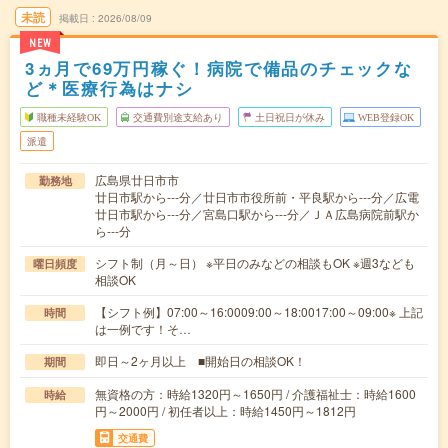
未読
掲載日
2026/08/09
NEW
3ヵ月で69万円稼ぐ！病院で備品のチェックな
ど＊医療行為はナシ
職種未経験OK
交通費別途支給あり
土日祝日が休み
WEB登録OK
派遣
広島県廿日市市
勤務地
廿日市駅から---分／廿日市市役所前・平良駅から---分／広電
廿日市駅から---分／宮島口駅から---分／ＪＡ広島病院前駅か
ら---分
シフト制（月～日） ※平日のみなどの相談もOK ※週3なども
曜日頻度
相談OK
【シフト例】07:00～16:0009:00～18:0017:00～09:00※ 上記
時間
は一例です！そ…
即日～2ヶ月以上 ■開始日の相談OK！
期間
無資格の方：時給1320円～1650円 / 介護福祉士：時給1600
時給
円～2000円 / 初任者以上：時給1450円～1812円
交通費