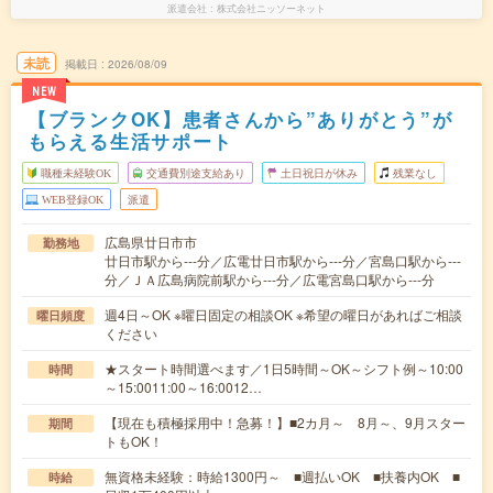
派遣会社
株式会社ニッソーネット
未読
掲載日
2026/08/09
NEW
【ブランクOK】患者さんから”ありがとう”が
もらえる生活サポート
職種未経験OK
交通費別途支給あり
土日祝日が休み
残業なし
WEB登録OK
派遣
広島県廿日市市
勤務地
廿日市駅から---分／広電廿日市駅から---分／宮島口駅から---
分／ＪＡ広島病院前駅から---分／広電宮島口駅から---分
週4日～OK ※曜日固定の相談OK ※希望の曜日があればご相談
曜日頻度
ください
★スタート時間選べます／1日5時間～OK～シフト例～10:00
時間
～15:0011:00～16:0012…
【現在も積極採用中！急募！】■2カ月～ 8月～、9月スター
期間
トもOK！
無資格未経験：時給1300円～ ■週払いOK ■扶養内OK ■
時給