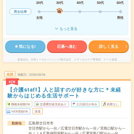
20代
30代
40代
50代
60代
男女比率
女性
男性
もっと見る
気になる!
応募へ進む
詳しく見る
派遣会社
日研トータルソーシング株式会社 メディカルケア事業部 ナース派遣
未読
掲載日
2026/08/06
NEW
【介護staff】人と話すのが好きな方に＊未経
験からはじめる生活サポート
職種未経験OK
交通費別途支給あり
土日祝日が休み
残業なし
WEB登録OK
派遣
広島県廿日市市
勤務地
廿日市駅から---分／広電廿日市駅から---分／宮島口駅から---
分／ＪＡ広島病院前駅から---分／広電宮島口駅から---分