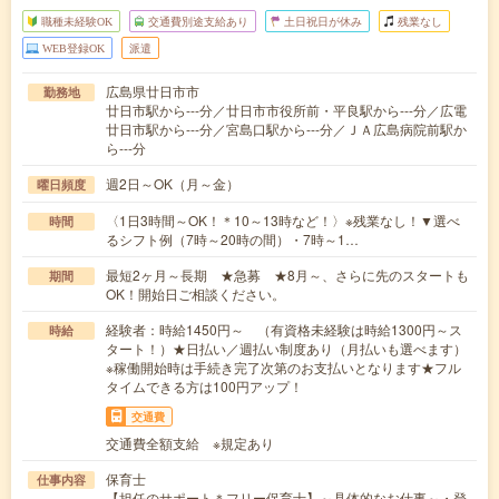
職種未経験OK
交通費別途支給あり
土日祝日が休み
残業なし
WEB登録OK
派遣
広島県廿日市市
勤務地
廿日市駅から---分／廿日市市役所前・平良駅から---分／広電
廿日市駅から---分／宮島口駅から---分／ＪＡ広島病院前駅か
ら---分
週2日～OK（月～金）
曜日頻度
〈1日3時間～OK！＊10～13時など！〉※残業なし！▼選べ
時間
るシフト例（7時～20時の間）・7時～1…
最短2ヶ月～長期 ★急募 ★8月～、さらに先のスタートも
期間
OK！開始日ご相談ください。
経験者：時給1450円～ （有資格未経験は時給1300円～ス
時給
タート！）★日払い／週払い制度あり（月払いも選べます）
※稼働開始時は手続き完了次第のお支払いとなります★フル
タイムできる方は100円アップ！
交通費
交通費全額支給 ※規定あり
保育士
仕事内容
【担任のサポート＊フリー保育士】～具体的なお仕事～・登