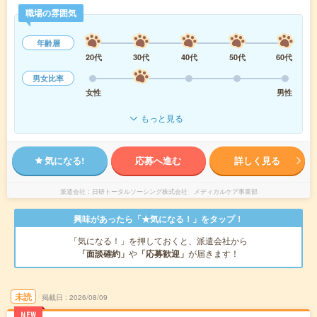
職場の雰囲気
年齢層
20代
30代
40代
50代
60代
男女比率
女性
男性
もっと見る
気になる!
応募へ進む
詳しく見る
派遣会社
日研トータルソーシング株式会社 メディカルケア事業部
興味があったら「★気になる！」をタップ！
「気になる！」を押しておくと、派遣会社から
「面談確約」
や
「応募歓迎」
が届きます！
未読
掲載日
2026/08/09
NEW