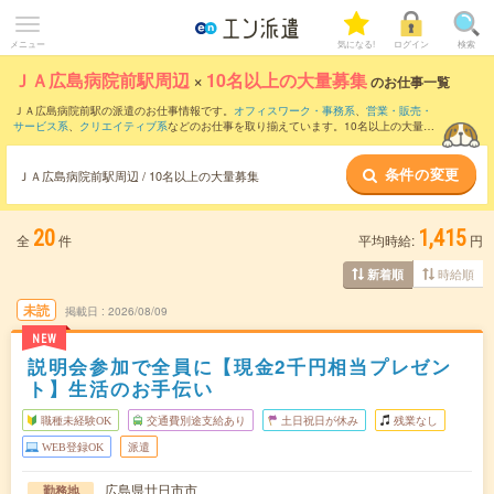
メニュー
気になる!
ログイン
検索
ＪＡ広島病院前駅周辺
×
10名以上の大量募集
のお仕事一覧
ＪＡ広島病院前駅の派遣のお仕事情報です。
オフィスワーク・事務系
、
営業・販売・
サービス系
、
クリエイティブ系
などのお仕事を取り揃えています。10名以上の大量募
集の条件の他に、
交通費別途支給あり
、
職種未経験OK
、
友だちと一緒の応募OK
など
のこだわり条件も取り揃えています。
条件の変更
ＪＡ広島病院前駅周辺 / 10名以上の大量募集
20
1,415
全
件
平均時給:
円
時給順
新着順
未読
掲載日
2026/08/09
NEW
説明会参加で全員に【現金2千円相当プレゼン
ト】生活のお手伝い
職種未経験OK
交通費別途支給あり
土日祝日が休み
残業なし
WEB登録OK
派遣
広島県廿日市市
勤務地