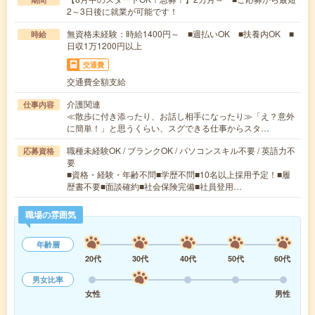
2～3日後に就業が可能です！
無資格未経験：時給1400円～ ■週払いOK ■扶養内OK ■
時給
日収1万1200円以上
交通費
交通費全額支給
介護関連
仕事内容
≪散歩に付き添ったり、お話し相手になったり≫「え？意外
に簡単！」と思うくらい、スグできる仕事からスタ…
職種未経験OK / ブランクOK / パソコンスキル不要 / 英語力不
応募資格
要
■資格・経験・年齢不問■学歴不問■10名以上採用予定！■履
歴書不要■面談確約■社会保険完備■社員登用…
職場の雰囲気
年齢層
20代
30代
40代
50代
60代
男女比率
女性
男性