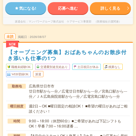
気になる!
応募へ進む
詳しく見る
派遣会社
マンパワーグループ株式会社 ケアサービス事業部 （医療福祉介護関連）
未読
掲載日
2026/08/07
NEW
【オープニング募集】おばあちゃんのお散歩付
き添いも仕事の1つ
職種未経験OK
交通費別途支給あり
土日祝日が休み
残業なし
WEB登録OK
派遣
広島県廿日市市
勤務地
廿日市駅から---分／広電廿日市駅から---分／宮島口駅から---
分／ＪＡ広島病院前駅から---分／広電宮島口駅から---分
週2日～OK ■曜日固定の相談OK！ ■希望の曜日があればご相
曜日頻度
談ください！
9:00～18:00（休憩60分）■ご希望があれば下記シフトも
時間
OK！早番 7:00～16:00遅番 …
【8月中のスタートOK！急募！】2カ月～ ■ご応募から最短
期間