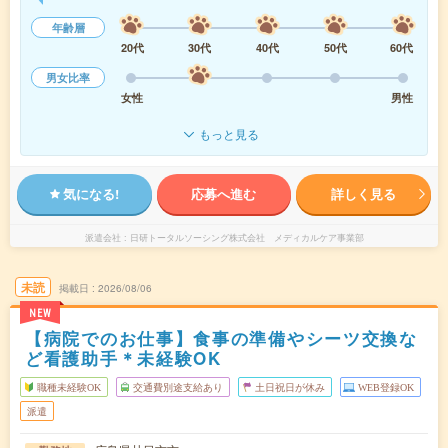
年齢層
20代
30代
40代
50代
60代
男女比率
女性
男性
もっと見る
気になる!
応募へ進む
詳しく見る
派遣会社
日研トータルソーシング株式会社 メディカルケア事業部
未読
掲載日
2026/08/06
NEW
【病院でのお仕事】食事の準備やシーツ交換な
ど看護助手＊未経験OK
職種未経験OK
交通費別途支給あり
土日祝日が休み
WEB登録OK
派遣