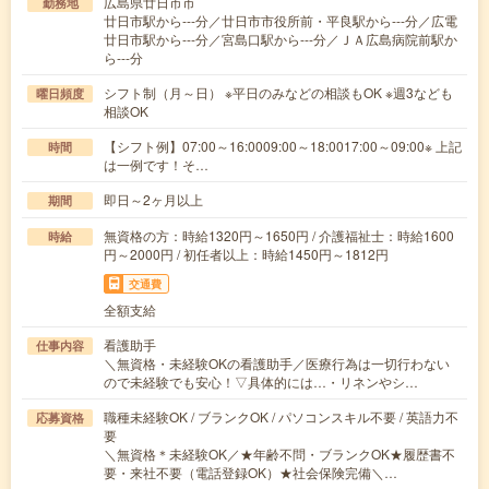
広島県廿日市市
勤務地
廿日市駅から---分／廿日市市役所前・平良駅から---分／広電
廿日市駅から---分／宮島口駅から---分／ＪＡ広島病院前駅か
ら---分
シフト制（月～日） ※平日のみなどの相談もOK ※週3なども
曜日頻度
相談OK
【シフト例】07:00～16:0009:00～18:0017:00～09:00※ 上記
時間
は一例です！そ…
即日～2ヶ月以上
期間
無資格の方：時給1320円～1650円 / 介護福祉士：時給1600
時給
円～2000円 / 初任者以上：時給1450円～1812円
交通費
全額支給
看護助手
仕事内容
＼無資格・未経験OKの看護助手／医療行為は一切行わない
ので未経験でも安心！▽具体的には…・リネンやシ…
職種未経験OK / ブランクOK / パソコンスキル不要 / 英語力不
応募資格
要
＼無資格＊未経験OK／★年齢不問・ブランクOK★履歴書不
要・来社不要（電話登録OK）★社会保険完備＼…