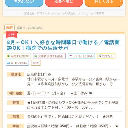
気になる!
応募へ進む
詳しく見る
派遣会社
日研トータルソーシング株式会社 メディカルケア事業部
未読
掲載日
2026/08/08
NEW
8月～OK！＼好きな時間曜日で働ける／電話面
談OK！病院での生活サポ
職種未経験OK
交通費別途支給あり
土日祝日が休み
残業なし
WEB登録OK
派遣
広島県廿日市市
勤務地
廿日市駅から---分／広電廿日市駅から---分／宮島口駅から---
分／ＪＡ広島病院前駅から---分／広電宮島口駅から---分
週2日～5日OK（月～金） ★土日休みOK
曜日頻度
★1日4時間～の時短シフトOK★都合に合わせてシフトが決
時間
められますシフト例：7：00～16：009：…
長期のお仕事です。開始日はご相談ください！ ★急募
期間
無資格未経験：時給1350円～ 経験者：時給1350円～ ★
時給