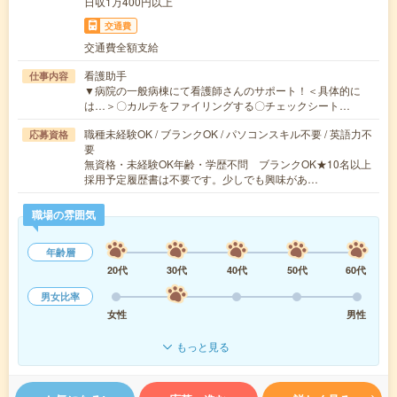
日収1万400円以上
交通費
交通費全額支給
看護助手
仕事内容
▼病院の一般病棟にて看護師さんのサポート！＜具体的に
は…＞〇カルテをファイリングする〇チェックシート…
職種未経験OK / ブランクOK / パソコンスキル不要 / 英語力不
応募資格
要
無資格・未経験OK年齢・学歴不問 ブランクOK★10名以上
採用予定履歴書は不要です。少しでも興味があ…
職場の雰囲気
年齢層
20代
30代
40代
50代
60代
男女比率
女性
男性
もっと見る