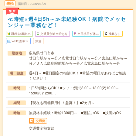
未読
掲載日
2026/08/09
NEW
≪時短×週4日5h～≫未経験OK！病院でメッセ
ンジャー業務など！
職種未経験OK
交通費別途支給あり
土日祝日が休み
残業なし
WEB登録OK
派遣
広島県廿日市市
勤務地
廿日市駅から---分／広電廿日市駅から---分／宮島口駅から---
分／ＪＡ広島病院前駅から---分／広電宮島口駅から---分
週4日～ ■曜日固定の相談OK！ ■希望の曜日があればご相談
曜日頻度
ください！
1日5時間からOK！■シフト例(1)8:00～13:00(2)10:00～
時間
15:00(3)12:00…
【現在も積極採用中！急募！】■2カ月～
期間
無資格未経験：時給1300円～ ■週払いOK ■扶養内OK
時給
交通費
交通費全額支給