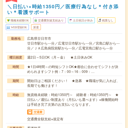
＼日払い×時給1350円／医療行為なし＊付き添
い＊看護サポート
職種未経験OK
交通費別途支給あり
土日祝日が休み
残業なし
WEB登録OK
派遣
広島県廿日市市
勤務地
廿日市駅から---分／広電廿日市駅から---分／宮島口駅から---
分／ＪＡ広島病院前駅から---分／広電宮島口駅から---分
週2日～5日OK（月～金） ★土日休みOK
曜日頻度
★1日4時間～の時短シフトOK★都合に合わせてシフトが決
時間
められますシフト例：7：00～16：009：…
開始日はご相談ください！ ★急募 ★職場が気に入れば、
期間
長期でも働けます！
無資格未経験：時給1350円～ 経験者：時給1350円～ ★
時給
日払い／週払い制度あり（月払いも選べます）※稼働開始時
は手続き完了次第のお支払いとなります。
交通費
交通費全額支給※規定有
看護助手