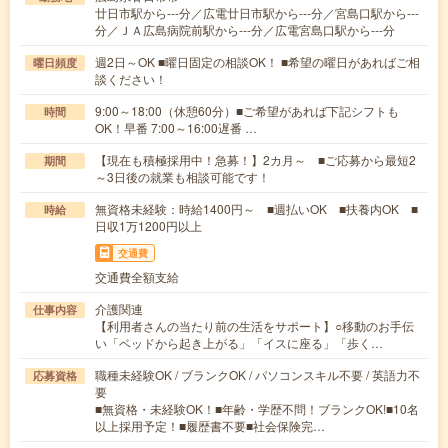
廿日市駅から---分／広電廿日市駅から---分／宮島口駅から---
分／ＪＡ広島病院前駅から---分／広電宮島口駅から---分
週2日～OK ■曜日固定の相談OK！ ■希望の曜日があればご相
曜日頻度
談ください！
9:00～18:00（休憩60分）■ご希望があれば下記シフトも
時間
OK！早番 7:00～16:00遅番 …
【現在も積極採用中！急募！】2カ月～ ■ご応募から最短2
期間
～3日後の就業も相談可能です！
無資格未経験：時給1400円～ ■週払いOK ■扶養内OK ■
時給
日収1万1200円以上
交通費
交通費全額支給
介護関連
仕事内容
【利用者さんの当たり前の生活をサポート】○移動のお手伝
い「ベッドから起き上がる」「イスに座る」「歩く…
職種未経験OK / ブランクOK / パソコンスキル不要 / 英語力不
応募資格
要
■無資格・未経験OK！■年齢・学歴不問！ブランクOK!■10名
以上採用予定！■履歴書不要■社会保険完…