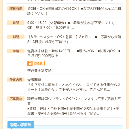
週2日～OK ■曜日固定の相談OK！ ■希望の曜日があればご相
曜日頻度
談ください！
9:00～18:00（休憩60分）■ご希望があれば下記シフトも
時間
OK！早番 7:00～16:00遅番 …
【8月中のスタートOK！急募！】2カ月～ ■ご応募から最短
期間
2～3日後に就業が可能です！
無資格未経験：時給1400円～ ■週払いOK ■扶養内OK ■
時給
日収1万1200円以上
交通費
交通費全額支給
介護関連
仕事内容
「え？意外に簡単！」と思うくらい、スグできる仕事からス
タート！経験がなくて不安だった方も、皆さん問題…
職種未経験OK / ブランクOK / パソコンスキル不要 / 英語力不
応募資格
要
■資格・経験・年齢不問■学歴不問■10名以上採用予定！■履
歴書不要■社会保険完備■社員登用あり（紹介…
職場の雰囲気