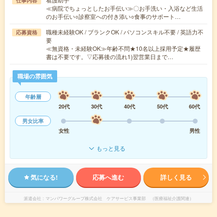
仕事内容
≪病院でちょっとしたお手伝い≫〇お手洗い・入浴など生活
のお手伝い○診察室への付き添い○食事のサポート…
職種未経験OK / ブランクOK / パソコンスキル不要 / 英語力不
応募資格
要
≪無資格・未経験OK≫年齢不問★10名以上採用予定★履歴
書は不要です。▽応募後の流れ1)翌営業日まで…
職場の雰囲気
年齢層
20代
30代
40代
50代
60代
男女比率
女性
男性
もっと見る
気になる!
応募へ進む
詳しく見る
派遣会社
マンパワーグループ株式会社 ケアサービス事業部 （医療福祉介護関連）