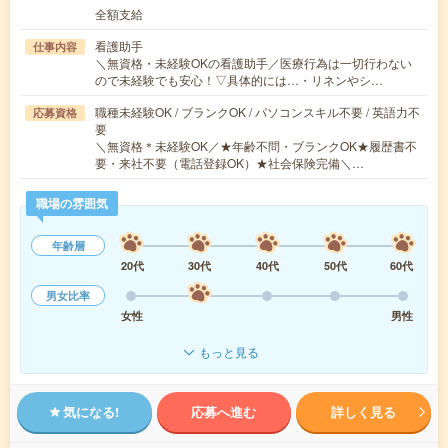
全額支給
看護助手
仕事内容
＼無資格・未経験OKの看護助手／医療行為は一切行わない
ので未経験でも安心！▽具体的には…・リネンやシ…
職種未経験OK / ブランクOK / パソコンスキル不要 / 英語力不
応募資格
要
＼無資格＊未経験OK／★年齢不問・ブランクOK★履歴書不
要・来社不要（電話登録OK）★社会保険完備＼…
職場の雰囲気
年齢層
20代
30代
40代
50代
60代
男女比率
女性
男性
もっと見る
気になる!
応募へ進む
詳しく見る