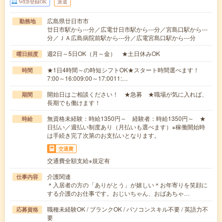
WEB登録OK
派遣
広島県廿日市市
勤務地
廿日市駅から---分／広電廿日市駅から---分／宮島口駅から---
分／ＪＡ広島病院前駅から---分／広電宮島口駅から---分
週2日～5日OK（月～金） ★土日休みOK
曜日頻度
★1日4時間～の時短シフトOK★スタート時間選べます！
時間
7:00～16:009:00～17:0011:…
開始日はご相談ください！ ★急募 ★職場が気に入れば、
期間
長期でも働けます！
無資格未経験：時給1350円～ 経験者：時給1350円～ ★
時給
日払い／週払い制度あり（月払いも選べます）※稼働開始時
は手続き完了次第のお支払いとなります。
交通費
交通費全額支給※規定有
介護関連
仕事内容
＊入居者の方の「ありがとう」が嬉しい＊お年寄りを笑顔に
する介護のお仕事です。おじいちゃん、おばあちゃ…
職種未経験OK / ブランクOK / パソコンスキル不要 / 英語力不
応募資格
要