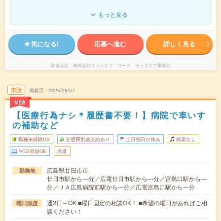
もっと見る
気になる!
応募へ進む
詳しく見る
派遣会社
株式会社ウィルオブ・ワーク キッズケア事業部
未読
掲載日
2026/08/07
NEW
【医療行為ナシ＊履歴書不要！】病院で車いす
の補助など
職種未経験OK
交通費別途支給あり
土日祝日が休み
残業なし
WEB登録OK
派遣
広島県廿日市市
勤務地
廿日市駅から---分／広電廿日市駅から---分／宮島口駅から---
分／ＪＡ広島病院前駅から---分／広電宮島口駅から---分
週2日～OK ■曜日固定の相談OK！ ■希望の曜日があればご相
曜日頻度
談ください！