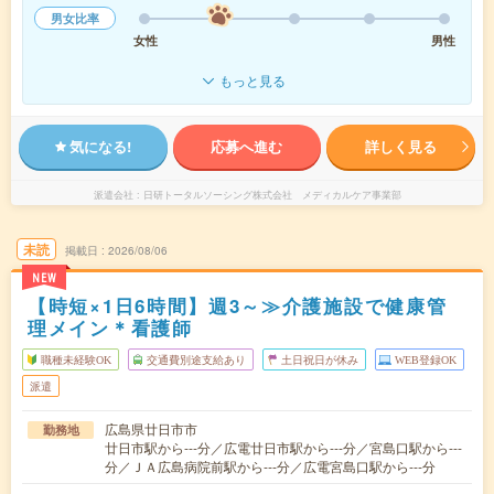
男女比率
女性
男性
もっと見る
気になる!
応募へ進む
詳しく見る
派遣会社
日研トータルソーシング株式会社 メディカルケア事業部
未読
掲載日
2026/08/06
NEW
【時短×1日6時間】週3～≫介護施設で健康管
理メイン＊看護師
職種未経験OK
交通費別途支給あり
土日祝日が休み
WEB登録OK
派遣
広島県廿日市市
勤務地
廿日市駅から---分／広電廿日市駅から---分／宮島口駅から---
分／ＪＡ広島病院前駅から---分／広電宮島口駅から---分