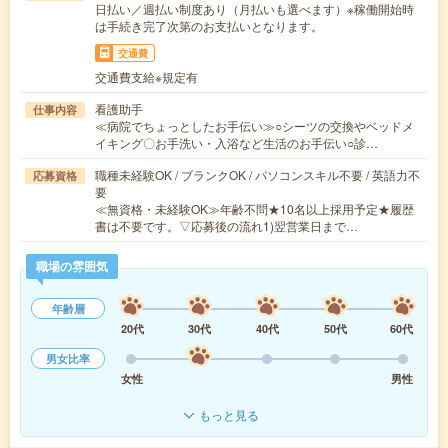
日払い／週払い制度あり（月払いも選べます）※稼働開始時
は手続き完了次第のお支払いとなります。
交通費
交通費支給※規定有
看護助手
仕事内容
≪病院でちょっとしたお手伝い≫○シーツの交換やベッドメ
イキング〇お手洗い・入浴など生活のお手伝い○診…
職種未経験OK / ブランクOK / パソコンスキル不要 / 英語力不
応募資格
要
≪無資格・未経験OK≫年齢不問★10名以上採用予定★履歴
書は不要です。▽応募後の流れ1)翌営業日まで…
職場の雰囲気
年齢層
20代
30代
40代
50代
60代
男女比率
女性
男性
もっと見る