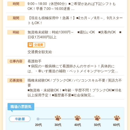
9:00～18:00（休憩60分）■ご希望があれば下記シフトも
時間
OK！早番 7:00～16:00遅番 …
【現在も積極採用中！急募！】■2カ月～／8月～、9月スター
期間
トもOK！
無資格未経験：時給1300円～ ■週払いOK ■扶養内OK ■
時給
日収1万400円以上
交通費
交通費全額支給
看護助手
仕事内容
▼病院の一般病棟にて看護師さんのサポート！具体的に
は、・車いす搬送の補助・ベットメイキングやシーツ交…
職種未経験OK / ブランクOK / パソコンスキル不要 / 英語力不
応募資格
要
■無資格・未経験OK！■年齢・学歴不問！ブランクOK!■10名
以上採用予定！■履歴書不要■社会保険完…
職場の雰囲気
年齢層
20代
30代
40代
50代
60代