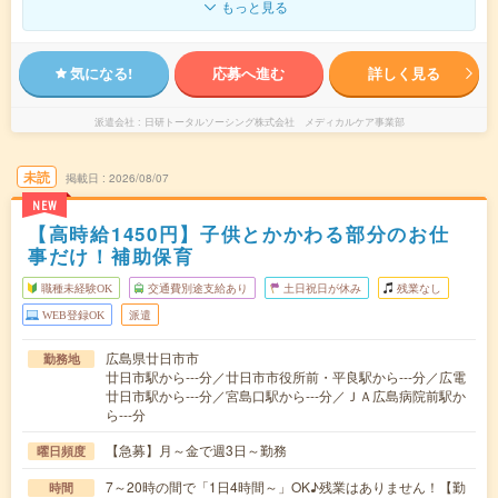
もっと見る
気になる!
応募へ進む
詳しく見る
派遣会社
日研トータルソーシング株式会社 メディカルケア事業部
未読
掲載日
2026/08/07
NEW
【高時給1450円】子供とかかわる部分のお仕
事だけ！補助保育
職種未経験OK
交通費別途支給あり
土日祝日が休み
残業なし
WEB登録OK
派遣
広島県廿日市市
勤務地
廿日市駅から---分／廿日市市役所前・平良駅から---分／広電
廿日市駅から---分／宮島口駅から---分／ＪＡ広島病院前駅か
ら---分
【急募】月～金で週3日～勤務
曜日頻度
7～20時の間で「1日4時間～」OK♪残業はありません！【勤
時間