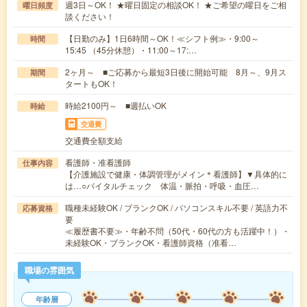
週3日～OK！ ★曜日固定の相談OK！ ★ご希望の曜日をご相
曜日頻度
談ください！
【日勤のみ】1日6時間～OK！≪シフト例≫・9:00～
時間
15:45 （45分休憩）・11:00～17:…
2ヶ月～ ■ご応募から最短3日後に開始可能 8月～、9月ス
期間
タートもOK！
時給2100円～ ■週払いOK
時給
交通費
交通費全額支給
看護師・准看護師
仕事内容
【介護施設で健康・体調管理がメイン＊看護師】▼具体的に
は…○バイタルチェック 体温・脈拍・呼吸・血圧…
職種未経験OK / ブランクOK / パソコンスキル不要 / 英語力不
応募資格
要
≪履歴書不要≫・年齢不問（50代・60代の方も活躍中！）・
未経験OK・ブランクOK・看護師資格（准看…
職場の雰囲気
年齢層