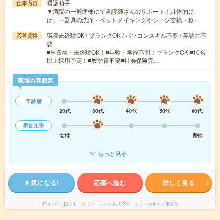
看護助手
仕事内容
▼病院の一般病棟にて看護師さんのサポート！具体的に
は、・器具の洗浄・ベットメイキングやシーツ交換・移…
職種未経験OK / ブランクOK / パソコンスキル不要 / 英語力不
応募資格
要
■無資格・未経験OK！■年齢・学歴不問！ブランクOK!■10名
以上採用予定！■履歴書不要■社会保険完…
職場の雰囲気
年齢層
20代
30代
40代
50代
60代
男女比率
女性
男性
もっと見る
気になる!
応募へ進む
詳しく見る
派遣会社
日研トータルソーシング株式会社 メディカルケア事業部