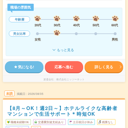
職場の雰囲気
年齢層
20代
30代
40代
50代
60代
男女比率
女性
男性
もっと見る
気になる!
応募へ進む
詳しく見る
派遣会社
株式会社ニッソーネット
未読
掲載日
2026/08/05
【8月～OK！週2日～】ホテルライクな高齢者
マンションで生活サポート＊時短OK
職種未経験OK
交通費別途支給あり
土日祝日が休み
残業なし