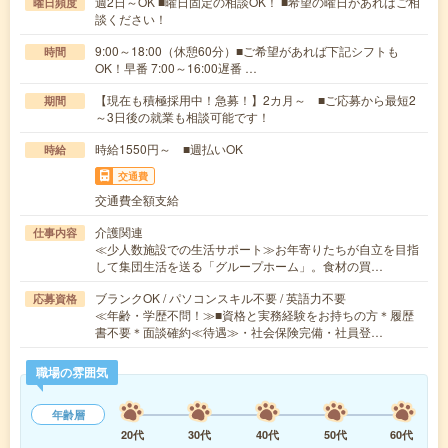
週2日～OK ■曜日固定の相談OK！ ■希望の曜日があればご相
曜日頻度
談ください！
9:00～18:00（休憩60分）■ご希望があれば下記シフトも
時間
OK！早番 7:00～16:00遅番 …
【現在も積極採用中！急募！】2カ月～ ■ご応募から最短2
期間
～3日後の就業も相談可能です！
時給1550円～ ■週払いOK
時給
交通費
交通費全額支給
介護関連
仕事内容
≪少人数施設での生活サポート≫お年寄りたちが自立を目指
して集団生活を送る「グループホーム」。食材の買…
ブランクOK / パソコンスキル不要 / 英語力不要
応募資格
≪年齢・学歴不問！≫■資格と実務経験をお持ちの方＊履歴
書不要＊面談確約≪待遇≫・社会保険完備・社員登…
職場の雰囲気
年齢層
20代
30代
40代
50代
60代