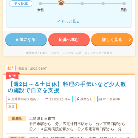
男女比率
女性
男性
もっと見る
気になる!
応募へ進む
詳しく見る
派遣会社
日研トータルソーシング株式会社 メディカルケア事業部
未読
掲載日
2026/08/07
NEW
【週2日～＆土日休】料理の手伝いなど少人数
の施設で自立を支援
交通費別途支給あり
土日祝日が休み
残業なし
WEB登録OK
派遣
広島県廿日市市
勤務地
廿日市駅から---分／広電廿日市駅から---分／宮島口駅から---
分／ＪＡ広島病院前駅から---分／広電宮島口駅から---分