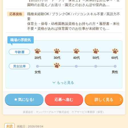
園時のお迎え／お送り・園児とのおさんぽや室内あ…
職種未経験OK / ブランクOK / パソコンスキル不要 / 英語力不
応募資格
要
保育士・保母・幼稚園教諭資格をお持ちの方＊履歴書・来社
不要＊資格があれば保育園でのお仕事が未経験でも…
職場の雰囲気
年齢層
20代
30代
40代
50代
60代
男女比率
女性
男性
もっと見る
気になる!
応募へ進む
詳しく見る
派遣会社
マンパワーグループ株式会社 ケアサービス事業部（保育）
未読
掲載日
2026/08/04