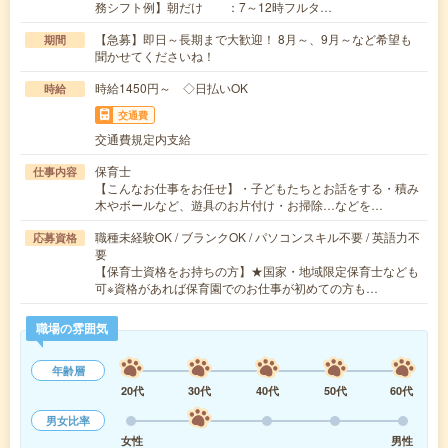
務シフト例】朝だけ ：7～12時フルタ…
【急募】即日～長期まで大歓迎！ 8月～、9月～など希望も
期間
聞かせてくださいね！
時給1450円～ ◇日払いOK
時給
交通費
交通費規定内支給
保育士
仕事内容
【こんなお仕事をお任せ】・子どもたちとお話をする・積み
木やボールなど、遊具のお片付け・お掃除…などを…
職種未経験OK / ブランクOK / パソコンスキル不要 / 英語力不
応募資格
要
【保育士資格をお持ちの方】★国家・地域限定保育士なども
可※資格があれば保育園でのお仕事が初めての方も…
職場の雰囲気
年齢層
20代
30代
40代
50代
60代
男女比率
女性
男性