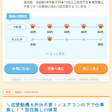
無資格・未経験OK年齢不問★10名以上採用予定★履歴書は
不要です▽応募後の流れ1)翌営業日までに担当…
職場の雰囲気
年齢層
20代
30代
40代
50代
60代
男女比率
女性
男性
もっと見る
気になる!
応募へ進む
詳しく見る
派遣会社
マンパワーグループ株式会社 ケアサービス事業部 （医療福祉介護関連）
未読
掲載日
2026/08/05
＼志望動機＆外出不要！／エアコンの下で仕事
探し！＊担任無しの保育