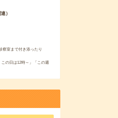
関連）
診察室まで付き添ったり
、この日は12時～」「この週