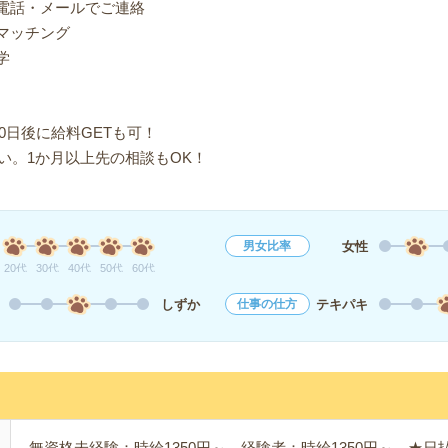
り電話・メールでご連絡
マッチング
学
0日後に給料GETも可！
い。1か月以上先の相談もOK！
女性
男女比率
20代
30代
40代
50代
60代
しずか
テキパキ
仕事の仕方
無資格未経験：時給1350円～ 経験者：時給1350円～ ★