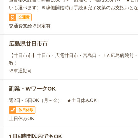
いも選べます）※稼働開始時は手続き完了次第のお支払いと
交通費
交通費支給※規定有
広島県廿日市市
【廿日市市】廿日市・広電廿日市・宮島口・ＪＡ広島病院前
数！
※車通勤可
副業・WワークOK
週2日～5日OK（月～金） ★土日休みOK
休日休暇
土日休みOK
1日5時間以内でもOK