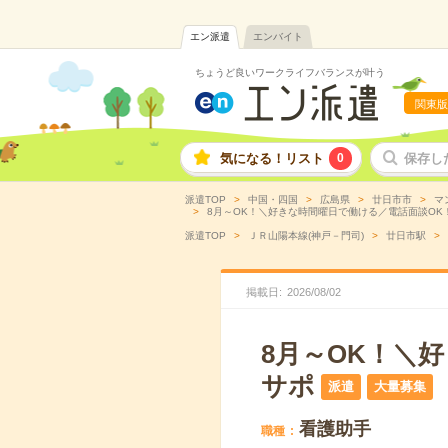
エン派遣
エンバイト
ちょうど良いワークライフバランスが叶う
関東版
気になる！リスト
0
保存し
派遣TOP
中国・四国
広島県
廿日市市
マ
8月～OK！＼好きな時間曜日で働ける／電話面談OK！
派遣TOP
ＪＲ山陽本線(神戸－門司)
廿日市駅
掲載日
2026
/
08
/
02
8月～OK！＼
サポ
派遣
大量募集
看護助手
職種