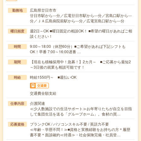
広島県廿日市市
勤務地
廿日市駅から---分／広電廿日市駅から---分／宮島口駅から---
分／ＪＡ広島病院前駅から---分／広電宮島口駅から---分
週2日～OK ■曜日固定の相談OK！ ■希望の曜日があればご相
曜日頻度
談ください！
9:00～18:00（休憩60分）■ご希望があれば下記シフトも
時間
OK！早番 7:00～16:00遅番 …
【現在も積極採用中！急募！】2カ月～ ■ご応募から最短2
期間
～3日後の就業も相談可能です！
時給1550円～ ■週払いOK
時給
交通費
交通費全額支給
介護関連
仕事内容
≪少人数施設での生活サポート≫お年寄りたちが自立を目指
して集団生活を送る「グループホーム」。食材の買…
ブランクOK / パソコンスキル不要 / 英語力不要
応募資格
≪年齢・学歴不問！≫■資格と実務経験をお持ちの方＊履歴
書不要＊面談確約≪待遇≫・社会保険完備・社員登…