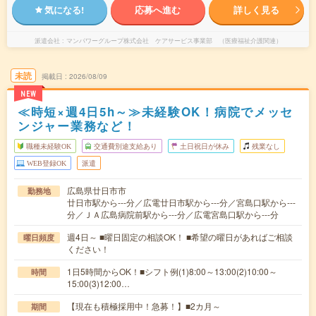
気になる!
応募へ進む
詳しく見る
派遣会社
マンパワーグループ株式会社 ケアサービス事業部 （医療福祉介護関連）
未読
掲載日
2026/08/09
NEW
≪時短×週4日5h～≫未経験OK！病院でメッセ
ンジャー業務など！
職種未経験OK
交通費別途支給あり
土日祝日が休み
残業なし
WEB登録OK
派遣
広島県廿日市市
勤務地
廿日市駅から---分／広電廿日市駅から---分／宮島口駅から---
分／ＪＡ広島病院前駅から---分／広電宮島口駅から---分
週4日～ ■曜日固定の相談OK！ ■希望の曜日があればご相談
曜日頻度
ください！
1日5時間からOK！■シフト例(1)8:00～13:00(2)10:00～
時間
15:00(3)12:00…
【現在も積極採用中！急募！】■2カ月～
期間