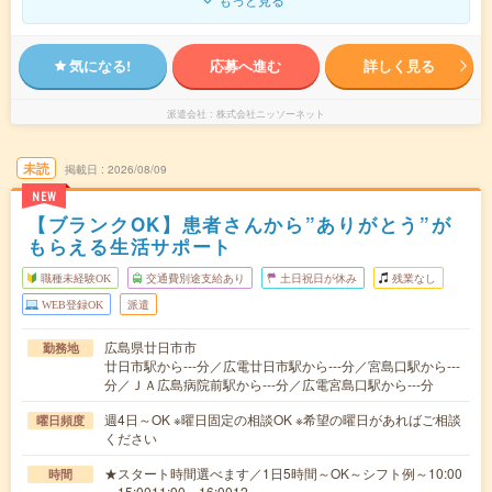
気になる!
応募へ進む
詳しく見る
派遣会社
株式会社ニッソーネット
未読
掲載日
2026/08/09
NEW
【ブランクOK】患者さんから”ありがとう”が
もらえる生活サポート
職種未経験OK
交通費別途支給あり
土日祝日が休み
残業なし
WEB登録OK
派遣
広島県廿日市市
勤務地
廿日市駅から---分／広電廿日市駅から---分／宮島口駅から---
分／ＪＡ広島病院前駅から---分／広電宮島口駅から---分
週4日～OK ※曜日固定の相談OK ※希望の曜日があればご相談
曜日頻度
ください
★スタート時間選べます／1日5時間～OK～シフト例～10:00
時間
～15:0011:00～16:0012…