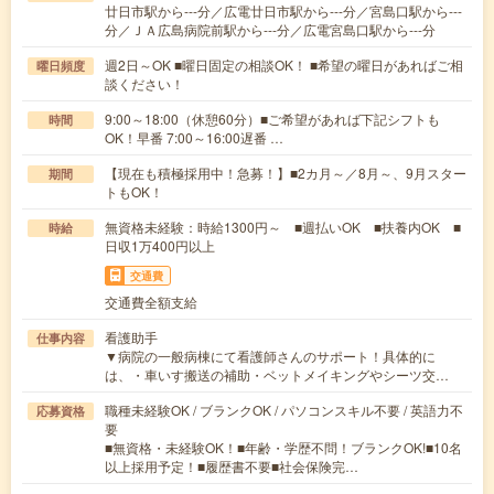
廿日市駅から---分／広電廿日市駅から---分／宮島口駅から---
分／ＪＡ広島病院前駅から---分／広電宮島口駅から---分
週2日～OK ■曜日固定の相談OK！ ■希望の曜日があればご相
曜日頻度
談ください！
9:00～18:00（休憩60分）■ご希望があれば下記シフトも
時間
OK！早番 7:00～16:00遅番 …
【現在も積極採用中！急募！】■2カ月～／8月～、9月スター
期間
トもOK！
無資格未経験：時給1300円～ ■週払いOK ■扶養内OK ■
時給
日収1万400円以上
交通費
交通費全額支給
看護助手
仕事内容
▼病院の一般病棟にて看護師さんのサポート！具体的に
は、・車いす搬送の補助・ベットメイキングやシーツ交…
職種未経験OK / ブランクOK / パソコンスキル不要 / 英語力不
応募資格
要
■無資格・未経験OK！■年齢・学歴不問！ブランクOK!■10名
以上採用予定！■履歴書不要■社会保険完…