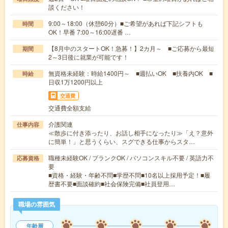
談ください！
9:00～18:00（休憩60分）■ご希望があれば下記シフトも
時間
OK！早番 7:00～16:00遅番 …
【8月中のスタートOK！急募！】2カ月～ ■ご応募から最短
期間
2～3日後に就業が可能です！
無資格未経験：時給1400円～ ■週払いOK ■扶養内OK ■
時給
日収1万1200円以上
交通費
交通費全額支給
介護関連
仕事内容
≪散歩に付き添ったり、お話し相手になったり≫「え？意外
に簡単！」と思うくらい、スグできる仕事からスタ…
職種未経験OK / ブランクOK / パソコンスキル不要 / 英語力不
応募資格
要
■資格・経験・年齢不問■学歴不問■10名以上採用予定！■履
歴書不要■面談確約■社会保険完備■社員登用…
職場の雰囲気
年齢層