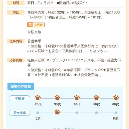
即日～2ヶ月以上 ■開始日の相談OK！
期間
無資格の方：時給1320円～1650円 / 介護福祉士：時給1600
時給
円～2000円 / 初任者以上：時給1450円～1812円
交通費
全額支給
看護助手
仕事内容
＼無資格・未経験OKの看護助手／医療行為は一切行わない
ので未経験でも安心！▽具体的には…・リネンやシ…
職種未経験OK / ブランクOK / パソコンスキル不要 / 英語力不
応募資格
要
＼無資格＊未経験OK／★年齢不問・ブランクOK★履歴書不
要・来社不要（電話登録OK）★社会保険完備＼…
職場の雰囲気
年齢層
20代
30代
40代
50代
60代
男女比率
女性
男性
もっと見る