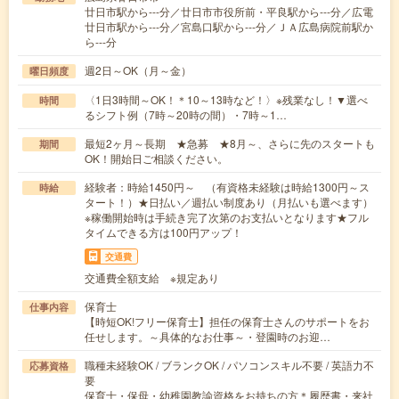
廿日市駅から---分／廿日市市役所前・平良駅から---分／広電
廿日市駅から---分／宮島口駅から---分／ＪＡ広島病院前駅か
ら---分
週2日～OK（月～金）
曜日頻度
〈1日3時間～OK！＊10～13時など！〉※残業なし！▼選べ
時間
るシフト例（7時～20時の間）・7時～1…
最短2ヶ月～長期 ★急募 ★8月～、さらに先のスタートも
期間
OK！開始日ご相談ください。
経験者：時給1450円～ （有資格未経験は時給1300円～ス
時給
タート！）★日払い／週払い制度あり（月払いも選べます）
※稼働開始時は手続き完了次第のお支払いとなります★フル
タイムできる方は100円アップ！
交通費
交通費全額支給 ※規定あり
保育士
仕事内容
【時短OK!フリー保育士】担任の保育士さんのサポートをお
任せします。～具体的なお仕事～・登園時のお迎…
職種未経験OK / ブランクOK / パソコンスキル不要 / 英語力不
応募資格
要
保育士・保母・幼稚園教諭資格をお持ちの方＊履歴書・来社