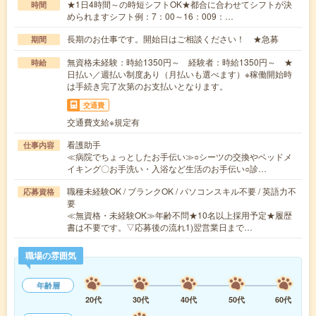
★1日4時間～の時短シフトOK★都合に合わせてシフトが決
時間
められますシフト例：7：00～16：009：…
長期のお仕事です。開始日はご相談ください！ ★急募
期間
無資格未経験：時給1350円～ 経験者：時給1350円～ ★
時給
日払い／週払い制度あり（月払いも選べます）※稼働開始時
は手続き完了次第のお支払いとなります。
交通費
交通費支給※規定有
看護助手
仕事内容
≪病院でちょっとしたお手伝い≫○シーツの交換やベッドメ
イキング〇お手洗い・入浴など生活のお手伝い○診…
職種未経験OK / ブランクOK / パソコンスキル不要 / 英語力不
応募資格
要
≪無資格・未経験OK≫年齢不問★10名以上採用予定★履歴
書は不要です。▽応募後の流れ1)翌営業日まで…
職場の雰囲気
年齢層
20代
30代
40代
50代
60代