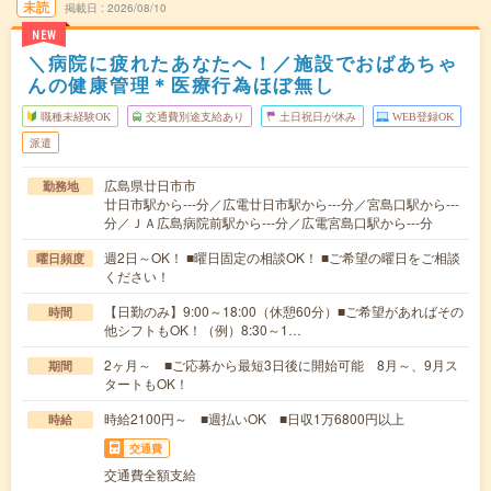
未読
掲載日
2026/08/10
NEW
＼病院に疲れたあなたへ！／施設でおばあちゃ
んの健康管理＊医療行為ほぼ無し
職種未経験OK
交通費別途支給あり
土日祝日が休み
WEB登録OK
派遣
広島県廿日市市
勤務地
廿日市駅から---分／広電廿日市駅から---分／宮島口駅から---
分／ＪＡ広島病院前駅から---分／広電宮島口駅から---分
週2日～OK！ ■曜日固定の相談OK！ ■ご希望の曜日をご相談
曜日頻度
ください！
【日勤のみ】9:00～18:00（休憩60分）■ご希望があればその
時間
他シフトもOK！（例）8:30～1…
2ヶ月～ ■ご応募から最短3日後に開始可能 8月～、9月ス
期間
タートもOK！
時給2100円～ ■週払いOK ■日収1万6800円以上
時給
交通費
交通費全額支給