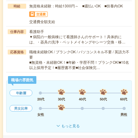
無資格未経験：時給1300円～ ■週払いOK ■扶養内OK
時給
交通費
交通費全額支給
看護助手
仕事内容
▼病院の一般病棟にて看護師さんのサポート！具体的に
は、・器具の洗浄・ベットメイキングやシーツ交換・移…
職種未経験OK / ブランクOK / パソコンスキル不要 / 英語力不
応募資格
要
■無資格・未経験OK！■年齢・学歴不問！ブランクOK!■10名
以上採用予定！■履歴書不要■社会保険完…
職場の雰囲気
年齢層
20代
30代
40代
50代
60代
男女比率
女性
男性
もっと見る