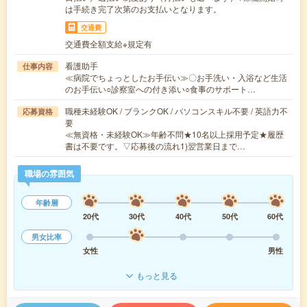
は手続き完了次第のお支払いとなります。
交通費
交通費全額支給※規定有
看護助手
仕事内容
≪病院でちょっとしたお手伝い≫〇お手洗い・入浴など生活
のお手伝い○診察室への付き添い○食事のサポート…
職種未経験OK / ブランクOK / パソコンスキル不要 / 英語力不
応募資格
要
≪無資格・未経験OK≫年齢不問★10名以上採用予定★履歴
書は不要です。▽応募後の流れ1)翌営業日まで…
職場の雰囲気
年齢層
20代
30代
40代
50代
60代
男女比率
女性
男性
もっと見る