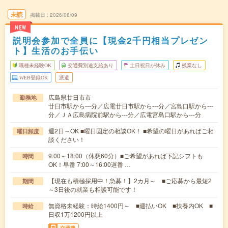
未読
掲載日
2026/08/09
NEW
説明会参加で全員に【現金2千円相当プレゼン
ト】生活のお手伝い
職種未経験OK
交通費別途支給あり
土日祝日が休み
残業なし
WEB登録OK
派遣
広島県廿日市市
勤務地
廿日市駅から---分／広電廿日市駅から---分／宮島口駅から---
分／ＪＡ広島病院前駅から---分／広電宮島口駅から---分
週2日～OK ■曜日固定の相談OK！ ■希望の曜日があればご相
曜日頻度
談ください！
9:00～18:00（休憩60分）■ご希望があれば下記シフトも
時間
OK！早番 7:00～16:00遅番 …
【現在も積極採用中！急募！】2カ月～ ■ご応募から最短2
期間
～3日後の就業も相談可能です！
無資格未経験：時給1400円～ ■週払いOK ■扶養内OK ■
時給
日収1万1200円以上