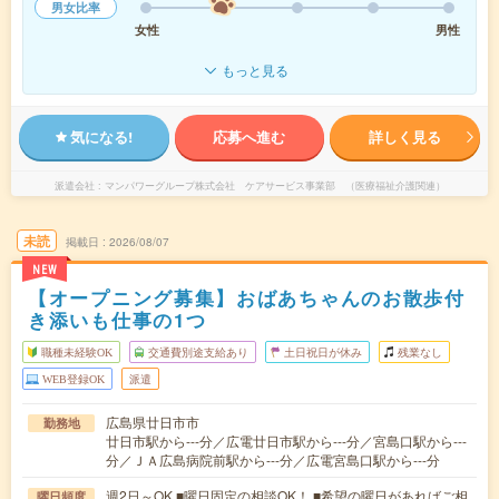
男女比率
女性
男性
もっと見る
気になる!
応募へ進む
詳しく見る
派遣会社
マンパワーグループ株式会社 ケアサービス事業部 （医療福祉介護関連）
未読
掲載日
2026/08/07
NEW
【オープニング募集】おばあちゃんのお散歩付
き添いも仕事の1つ
職種未経験OK
交通費別途支給あり
土日祝日が休み
残業なし
WEB登録OK
派遣
広島県廿日市市
勤務地
廿日市駅から---分／広電廿日市駅から---分／宮島口駅から---
分／ＪＡ広島病院前駅から---分／広電宮島口駅から---分
週2日～OK ■曜日固定の相談OK！ ■希望の曜日があればご相
曜日頻度