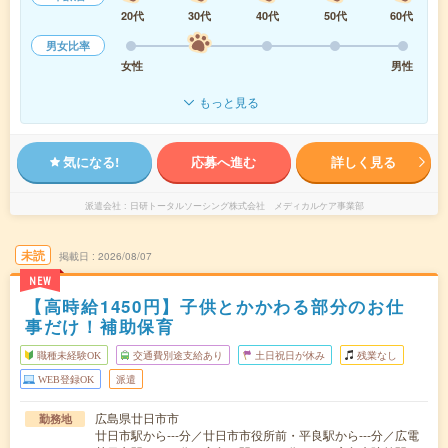
20代
30代
40代
50代
60代
男女比率
女性
男性
もっと見る
気になる!
応募へ進む
詳しく見る
派遣会社
日研トータルソーシング株式会社 メディカルケア事業部
未読
掲載日
2026/08/07
NEW
【高時給1450円】子供とかかわる部分のお仕
事だけ！補助保育
職種未経験OK
交通費別途支給あり
土日祝日が休み
残業なし
WEB登録OK
派遣
広島県廿日市市
勤務地
廿日市駅から---分／廿日市市役所前・平良駅から---分／広電