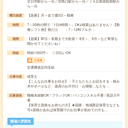
廿日市駅から---分／宮島口駅から---分／ＪＡ広島病院前駅か
ら---分
【急募】月～金で週3日～勤務
曜日頻度
7～20時の間で「1日4時間～」OK♪残業はありません！【勤
時間
務シフト例】朝だけ ：7～12時フルタ…
【急募】即日～長期まで大歓迎！ 8月～、9月～など希望も
期間
聞かせてくださいね！
時給1450円～ ◇日払いOK
時給
交通費
交通費規定内支給
保育士
仕事内容
【こんなお仕事をお任せ】・子どもたちとお話をする・積み
木やボールなど、遊具のお片付け・お掃除…などを…
職種未経験OK / ブランクOK / パソコンスキル不要 / 英語力不
応募資格
要
【保育士資格をお持ちの方】★国家・地域限定保育士なども
可※資格があれば保育園でのお仕事が初めての方も…
職場の雰囲気