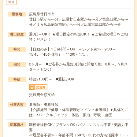
派遣
広島県廿日市市
勤務地
廿日市駅から---分／広電廿日市駅から---分／宮島口駅から---
分／ＪＡ広島病院前駅から---分／広電宮島口駅から---分
週3日～OK！ ★曜日固定の相談OK！ ★ご希望の曜日をご相
曜日頻度
談ください！
【日勤のみ】1日6時間～OK！≪シフト例≫・9:00～
時間
15:45 （45分休憩）・11:00～17:…
2ヶ月～ ■ご応募から最短3日後に開始可能 8月～、9月ス
期間
タートもOK！
時給2100円～ ■週払いOK
時給
交通費
交通費全額支給
看護師・准看護師
仕事内容
【介護施設で健康・体調管理がメイン＊看護師】▼具体的に
は…○バイタルチェック 体温・脈拍・呼吸・血圧…
職種未経験OK / ブランクOK / パソコンスキル不要 / 英語力不
応募資格
要
≪履歴書不要≫・年齢不問（50代・60代の方も活躍中！）・