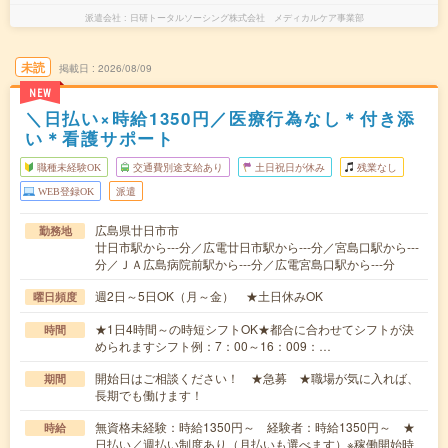
派遣会社
日研トータルソーシング株式会社 メディカルケア事業部
未読
掲載日
2026/08/09
NEW
＼日払い×時給1350円／医療行為なし＊付き添
い＊看護サポート
職種未経験OK
交通費別途支給あり
土日祝日が休み
残業なし
WEB登録OK
派遣
広島県廿日市市
勤務地
廿日市駅から---分／広電廿日市駅から---分／宮島口駅から---
分／ＪＡ広島病院前駅から---分／広電宮島口駅から---分
週2日～5日OK（月～金） ★土日休みOK
曜日頻度
★1日4時間～の時短シフトOK★都合に合わせてシフトが決
時間
められますシフト例：7：00～16：009：…
開始日はご相談ください！ ★急募 ★職場が気に入れば、
期間
長期でも働けます！
無資格未経験：時給1350円～ 経験者：時給1350円～ ★
時給
日払い／週払い制度あり（月払いも選べます）※稼働開始時