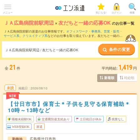
メニュー
気になる!
ログイン
検索
ＪＡ広島病院前駅周辺
×
友だちと一緒の応募OK
のお仕事一覧
ＪＡ広島病院前駅の派遣のお仕事情報です。
オフィスワーク・事務系
、
営業・販売・
サービス系
、
クリエイティブ系
などのお仕事を取り揃えています。友だちと一緒の応
募OKの条件の他に、
交通費別途支給あり
、
職種未経験OK
、
週4日勤務
などのこだわり
条件も取り揃えています。
条件の変更
ＪＡ広島病院前駅周辺 / 友だちと一緒の応募OK
21
1,419
全
件
平均時給:
円
時給順
新着順
未読
掲載日
2026/08/10
NEW
【廿日市市】保育士＊子供を見守る保育補助＊
10時～13時など
職種未経験OK
交通費別途支給あり
土日祝日が休み
残業なし
WEB登録OK
派遣
広島県廿日市市
勤務地