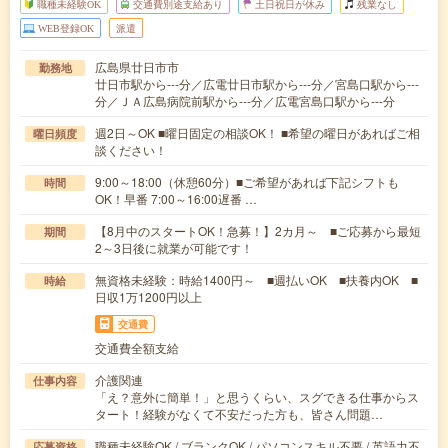
職種未経験OK
交通費別途支給あり
土日祝日が休み
残業なし
WEB登録OK
派遣
広島県廿日市市
勤務地
廿日市駅から---分／広電廿日市駅から---分／宮島口駅から---
分／ＪＡ広島病院前駅から---分／広電宮島口駅から---分
週2日～OK ■曜日固定の相談OK！ ■希望の曜日があればご相
曜日頻度
談ください！
9:00～18:00（休憩60分）■ご希望があれば下記シフトも
時間
OK！早番 7:00～16:00遅番 …
【8月中のスタートOK！急募！】2カ月～ ■ご応募から最短
期間
2～3日後に就業が可能です！
無資格未経験：時給1400円～ ■週払いOK ■扶養内OK ■
時給
日収1万1200円以上
交通費
交通費全額支給
介護関連
仕事内容
「え？意外に簡単！」と思うくらい、スグできる仕事からス
タート！経験がなくて不安だった方も、皆さん問題…
職種未経験OK / ブランクOK / パソコンスキル不要 / 英語力不
応募資格