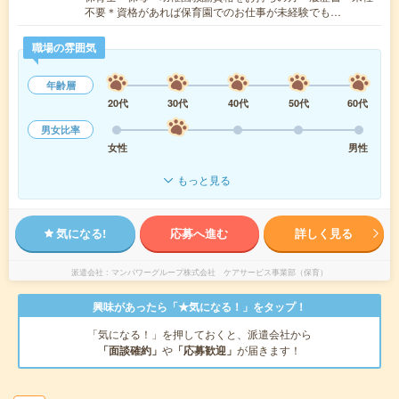
不要＊資格があれば保育園でのお仕事が未経験でも…
職場の雰囲気
年齢層
20代
30代
40代
50代
60代
男女比率
女性
男性
もっと見る
気になる!
応募へ進む
詳しく見る
派遣会社
マンパワーグループ株式会社 ケアサービス事業部（保育）
興味があったら「★気になる！」をタップ！
「気になる！」を押しておくと、派遣会社から
「面談確約」
や
「応募歓迎」
が届きます！