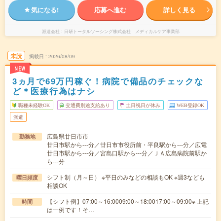
気になる!
応募へ進む
詳しく見る
派遣会社
日研トータルソーシング株式会社 メディカルケア事業部
未読
掲載日
2026/08/09
NEW
3ヵ月で69万円稼ぐ！病院で備品のチェックな
ど＊医療行為はナシ
職種未経験OK
交通費別途支給あり
土日祝日が休み
WEB登録OK
派遣
広島県廿日市市
勤務地
廿日市駅から---分／廿日市市役所前・平良駅から---分／広電
廿日市駅から---分／宮島口駅から---分／ＪＡ広島病院前駅か
ら---分
シフト制（月～日） ※平日のみなどの相談もOK ※週3なども
曜日頻度
相談OK
【シフト例】07:00～16:0009:00～18:0017:00～09:00※ 上記
時間
は一例です！そ…