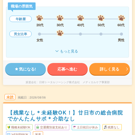
職場の雰囲気
年齢層
20代
30代
40代
50代
60代
男女比率
女性
男性
もっと見る
気になる!
応募へ進む
詳しく見る
派遣会社
日研トータルソーシング株式会社 メディカルケア事業部
未読
掲載日
2026/08/06
【残業なし＊未経験OK！】廿日市の総合病院
でかんたんサポ＊介助なし
職種未経験OK
交通費別途支給あり
土日祝日が休み
残業なし
WEB登録OK
派遣