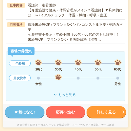
看護師・准看護師
仕事内容
【介護施設で健康・体調管理がメイン＊看護師】▼具体的に
は…○バイタルチェック 体温・脈拍・呼吸・血圧…
職種未経験OK / ブランクOK / パソコンスキル不要 / 英語力不
応募資格
要
≪履歴書不要≫・年齢不問（50代・60代の方も活躍中！）・
未経験OK・ブランクOK・看護師資格（准看…
職場の雰囲気
年齢層
20代
30代
40代
50代
60代
男女比率
女性
男性
もっと見る
気になる!
応募へ進む
詳しく見る
派遣会社
日研トータルソーシング株式会社 メディカルケア事業部 ナース派遣