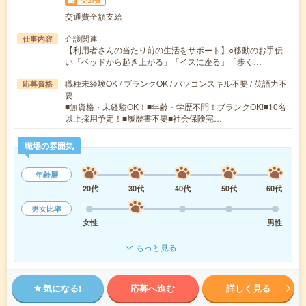
交通費
交通費全額支給
介護関連
仕事内容
【利用者さんの当たり前の生活をサポート】○移動のお手伝
い「ベッドから起き上がる」「イスに座る」「歩く…
職種未経験OK / ブランクOK / パソコンスキル不要 / 英語力不
応募資格
要
■無資格・未経験OK！■年齢・学歴不問！ブランクOK!■10名
以上採用予定！■履歴書不要■社会保険完…
職場の雰囲気
年齢層
20代
30代
40代
50代
60代
男女比率
女性
男性
もっと見る
気になる!
応募へ進む
詳しく見る