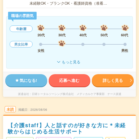
未経験OK・ブランクOK・看護師資格（准看…
職場の雰囲気
年齢層
20代
30代
40代
50代
60代
男女比率
女性
男性
もっと見る
気になる!
応募へ進む
詳しく見る
派遣会社
日研トータルソーシング株式会社 メディカルケア事業部 ナース派遣
未読
掲載日
2026/08/06
【介護staff】人と話すのが好きな方に＊未経
験からはじめる生活サポート