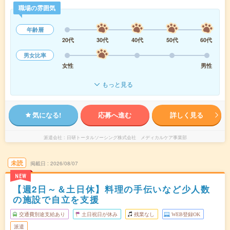
職場の雰囲気
年齢層
20代
30代
40代
50代
60代
男女比率
女性
男性
もっと見る
気になる!
応募へ進む
詳しく見る
派遣会社
日研トータルソーシング株式会社 メディカルケア事業部
未読
掲載日
2026/08/07
NEW
【週2日～＆土日休】料理の手伝いなど少人数
の施設で自立を支援
交通費別途支給あり
土日祝日が休み
残業なし
WEB登録OK
派遣