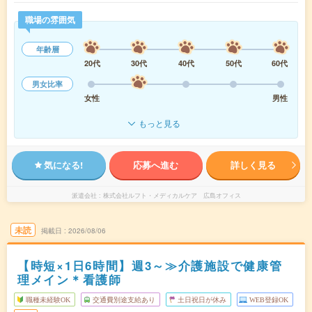
職場の雰囲気
年齢層
20代
30代
40代
50代
60代
男女比率
女性
男性
もっと見る
気になる!
応募へ進む
詳しく見る
派遣会社
株式会社ルフト・メディカルケア 広島オフィス
未読
掲載日
2026/08/06
【時短×1日6時間】週3～≫介護施設で健康管
理メイン＊看護師
職種未経験OK
交通費別途支給あり
土日祝日が休み
WEB登録OK