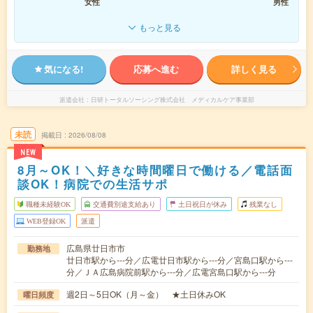
女性
男性
もっと見る
気になる!
応募へ進む
詳しく見る
派遣会社
日研トータルソーシング株式会社 メディカルケア事業部
未読
掲載日
2026/08/08
NEW
8月～OK！＼好きな時間曜日で働ける／電話面
談OK！病院での生活サポ
職種未経験OK
交通費別途支給あり
土日祝日が休み
残業なし
WEB登録OK
派遣
広島県廿日市市
勤務地
廿日市駅から---分／広電廿日市駅から---分／宮島口駅から---
分／ＪＡ広島病院前駅から---分／広電宮島口駅から---分
週2日～5日OK（月～金） ★土日休みOK
曜日頻度