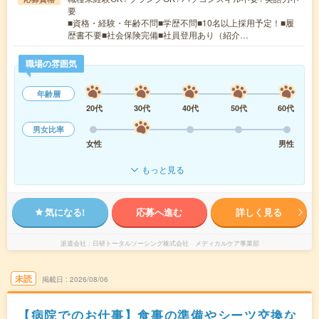
要
■資格・経験・年齢不問■学歴不問■10名以上採用予定！■履
歴書不要■社会保険完備■社員登用あり（紹介…
職場の雰囲気
年齢層
20代
30代
40代
50代
60代
男女比率
女性
男性
もっと見る
気になる!
応募へ進む
詳しく見る
派遣会社
日研トータルソーシング株式会社 メディカルケア事業部
未読
掲載日
2026/08/06
【病院でのお仕事】食事の準備やシーツ交換な