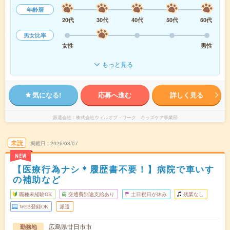
年齢層
20代
30代
40代
50代
60代
男女比率
女性
男性
もっと見る
気になる!
応募へ進む
詳しく見る
派遣会社
株式会社ウィルオブ・ワーク キッズケア事業部
未読
掲載日
2026/08/07
NEW
【医療行為ナシ＊履歴書不要！】病院で車いす
の補助など
職種未経験OK
交通費別途支給あり
土日祝日が休み
残業なし
WEB登録OK
派遣
広島県廿日市市
勤務地