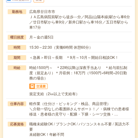
広島県廿日市市
勤務地
ＪＡ広島病院前駅から徒歩---分／阿品(山陽本線)駅から車6分
／廿日市駅から車9分／新井口駅から車16分／五日市駅から
車17分
月～金の週5日
曜日頻度
15:30～22:30（実働6時間 休憩60分）
時間
＜急募＞即日～長期 ＊9月～10月～開始日相談OK！
期間
時給1500円～ ＊22時以降は深夜手当あり ＊給与前払制
時給
度（規定あり）＊月収例：18万円（1500円×6時間×20日勤
務の場合）
交通費
規定支給（2㎞以上で支給有）
軽作業（仕分け・ピッキング・検品、商品管理）
仕事内容
＼介助一切なしの看護師さんサポート！／・病棟での患者様
移送・患者様の見守り・配膳・下膳・シーツ交換・…
職種未経験OK / ブランクOK / パソコンスキル不要 / 英語力不
応募資格
要
未経験OK！年齢不問