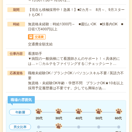
【現在も積極採用中！急募！】■2カ月～ 8月～、9月スター
期間
トもOK！
無資格未経験：時給1300円～ ■週払いOK ■扶養内OK ■
時給
日収1万400円以上
交通費
交通費全額支給
看護助手
仕事内容
▼病院の一般病棟にて看護師さんのサポート！＜具体的に
は…＞〇カルテをファイリングする〇チェックシート…
職種未経験OK / ブランクOK / パソコンスキル不要 / 英語力不
応募資格
要
無資格・未経験OK年齢・学歴不問 ブランクOK★10名以上
採用予定履歴書は不要です。少しでも興味があ…
職場の雰囲気
年齢層
20代
30代
40代
50代
60代
男女比率