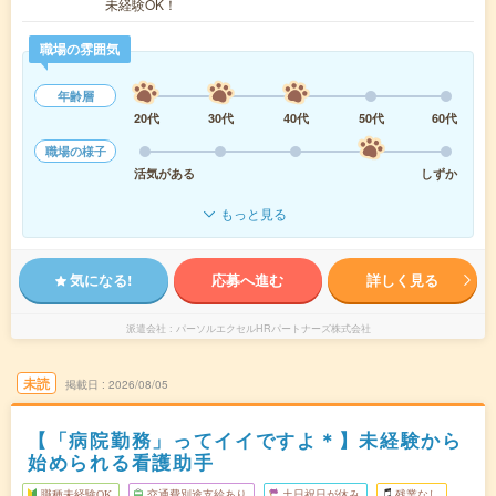
未経験OK！
職場の雰囲気
年齢層
20代
30代
40代
50代
60代
職場の様子
活気がある
しずか
もっと見る
気になる!
応募へ進む
詳しく見る
派遣会社
パーソルエクセルHRパートナーズ株式会社
未読
掲載日
2026/08/05
【「病院勤務」ってイイですよ＊】未経験から
始められる看護助手
職種未経験OK
交通費別途支給あり
土日祝日が休み
残業なし