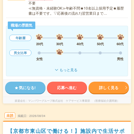
不要
≪無資格・未経験OK≫年齢不問★10名以上採用予定★履歴
書は不要です。▽応募後の流れ1)翌営業日まで…
職場の雰囲気
年齢層
20代
30代
40代
50代
60代
男女比率
女性
男性
もっと見る
気になる!
応募へ進む
詳しく見る
派遣会社
マンパワーグループ株式会社 ケアサービス事業部 （医療福祉介護関連）
未読
掲載日
2026/08/04
【京都市東山区で働ける！】施設内で生活サポ