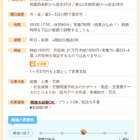
祇園四条駅から徒歩25分／東山(京都府)駅から徒歩28分
月～金／週3～5日の間で選択可
曜日頻度
09:00-17:00（休憩60分）実働7時間（残業少なめ！） 勤務
時間
時間を下記の範囲で調整することも…
即日～長期 ※開始日相談OK
期間
時給1500円 月収例 21万円 時給1500円×実働7h×週5日×4
時給
週 ※月収例を保証するものではありません。
交通費
1ヶ月3万円を上限として実費支給
総務・人事・労務
仕事内容
・社会保険・労務関連手続きのサポート・勤怠・交通費デー
タのとりまとめ・給与データ作成・各種給付・労災…
/ ブランクOK / 英語力不要
職種未経験OK
応募資格
■未経験OK！
職場の雰囲気
職場の様子
活気がある
しずか