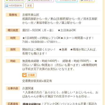
WEB登録OK
派遣
京都市東山区
勤務地
祇園四条駅から---分／東山(京都府)駅から---分／清水五条駅
から---分／東福寺駅から---分／蹴上駅から---分
週2日～5日OK（月～金） ★土日休みOK
曜日頻度
★1日4時間～の時短シフトOK★スタート時間選べます！
時間
7:00～16:009:00～17:0011:…
開始日はご相談ください！ ★急募 ★職場が気に入れば、
期間
長期でも働けます！
無資格未経験：時給1400円～ 経験者：時給1500円～ ★
時給
日払い／週払い制度あり（月払いも選べます）※稼働開始時
は手続き完了次第のお支払いとなります。
交通費
交通費全額支給※規定有
介護関連
仕事内容
＊入居者の方の「ありがとう」が嬉しい＊おじいちゃん、お
ばあちゃんが暮らす施設での生活サポートをお任せ…
/ ブランクOK / パソコンスキル不要 / 英語力
職種未経験OK
応募資格