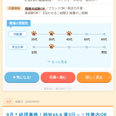
/ ブランクOK / 英語力不要
職種未経験OK
応募資格
未経験OK！【活かせるご経験】秘書のご経験
職場の雰囲気
年齢層
20代
30代
40代
50代
60代
男女比率
女性
男性
もっと見る
気になる!
応募へ進む
詳しく見る
派遣会社
株式会社パソナ
未読
掲載日
2026/08/05
9月＊経理事務！時短6h＆週3日～！扶養内OK