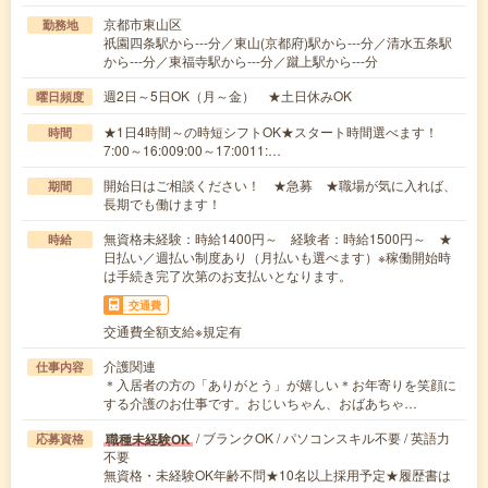
京都市東山区
勤務地
祇園四条駅から---分／東山(京都府)駅から---分／清水五条駅
から---分／東福寺駅から---分／蹴上駅から---分
週2日～5日OK（月～金） ★土日休みOK
曜日頻度
★1日4時間～の時短シフトOK★スタート時間選べます！
時間
7:00～16:009:00～17:0011:…
開始日はご相談ください！ ★急募 ★職場が気に入れば、
期間
長期でも働けます！
無資格未経験：時給1400円～ 経験者：時給1500円～ ★
時給
日払い／週払い制度あり（月払いも選べます）※稼働開始時
は手続き完了次第のお支払いとなります。
交通費
交通費全額支給※規定有
介護関連
仕事内容
＊入居者の方の「ありがとう」が嬉しい＊お年寄りを笑顔に
する介護のお仕事です。おじいちゃん、おばあちゃ…
/ ブランクOK / パソコンスキル不要 / 英語力
職種未経験OK
応募資格
不要
無資格・未経験OK年齢不問★10名以上採用予定★履歴書は