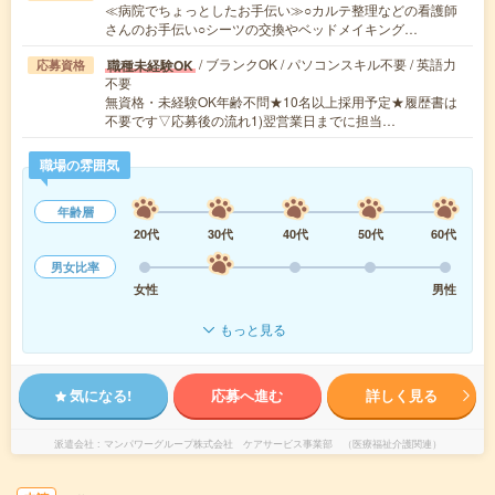
≪病院でちょっとしたお手伝い≫○カルテ整理などの看護師
さんのお手伝い○シーツの交換やベッドメイキング…
/ ブランクOK / パソコンスキル不要 / 英語力
職種未経験OK
応募資格
不要
無資格・未経験OK年齢不問★10名以上採用予定★履歴書は
不要です▽応募後の流れ1)翌営業日までに担当…
職場の雰囲気
年齢層
20代
30代
40代
50代
60代
男女比率
女性
男性
もっと見る
気になる!
応募へ進む
詳しく見る
派遣会社
マンパワーグループ株式会社 ケアサービス事業部 （医療福祉介護関連）