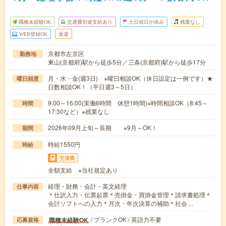
職種未経験OK
交通費別途支給あり
土日祝日が休み
残業なし
WEB登録OK
派遣
京都市左京区
勤務地
東山(京都府)駅から徒歩5分／三条(京都府)駅から徒歩17分
月・水・金(週3日) ※曜日相談OK（休日設定は一例です）★
曜日頻度
日数相談OK！（平日週3～5日）
9:00～16:00(実働6時間 休憩1時間)※時間相談OK（8:45～
時間
17:30など）※残業なし
2026年09月上旬～長期 ※9月～OK！
期間
時給1550円
時給
交通費
全額支給 ※当社規定あり
経理・財務・会計・英文経理
仕事内容
＊仕訳入力・伝票起票＊売掛金・買掛金管理＊請求書処理＊
会計ソフトへの入力＊月次・年次決算の補助＊社会…
/ ブランクOK / 英語力不要
職種未経験OK
応募資格