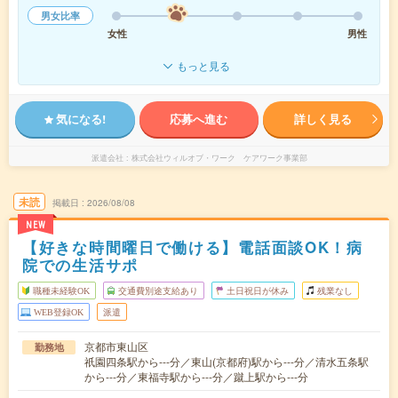
男女比率
女性
男性
もっと見る
気になる!
応募へ進む
詳しく見る
派遣会社
株式会社ウィルオブ・ワーク ケアワーク事業部
未読
掲載日
2026/08/08
NEW
【好きな時間曜日で働ける】電話面談OK！病
院での生活サポ
職種未経験OK
交通費別途支給あり
土日祝日が休み
残業なし
WEB登録OK
派遣
京都市東山区
勤務地
祇園四条駅から---分／東山(京都府)駅から---分／清水五条駅
から---分／東福寺駅から---分／蹴上駅から---分