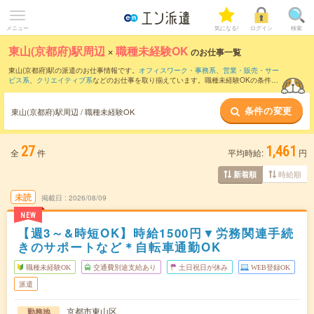
メニュー
気になる!
ログイン
検索
東山(京都府)駅周辺
×
職種未経験OK
のお仕事一覧
東山(京都府)駅の派遣のお仕事情報です。
オフィスワーク・事務系
、
営業・販売・サー
ビス系
、
クリエイティブ系
などのお仕事を取り揃えています。職種未経験OKの条件の
他に、
交通費別途支給あり
、
友だちと一緒の応募OK
、
残業なし
などのこだわり条件も
取り揃えています。
条件の変更
東山(京都府)駅周辺 / 職種未経験OK
27
1,461
全
件
平均時給:
円
時給順
新着順
未読
掲載日
2026/08/09
NEW
【週3～&時短OK】時給1500円▼労務関連手続
きのサポートなど＊自転車通勤OK
職種未経験OK
交通費別途支給あり
土日祝日が休み
WEB登録OK
派遣
京都市東山区
勤務地