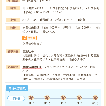
平日のみ週3日～OK！
曜日頻度
1日7時間～OK！ 【シフト固定の相談もOK！】▼シフト例
時間
【早番】7:00～16:00／7:30～1…
2ヶ月～OK ■開始日はご相談ください！ ■急募
期間
無資格未経験：時給1400円～ 経験者：時給1500円～ ※前
時給
払い・日払い・週払いOK
交通費
交通費全額支給
看護助手
仕事内容
＼医療行為は一切なし／無資格・未経験から始められる看護
助手のお仕事です！▼仕事内容例 ・備品やカルテ…
/ ブランクOK / パソコンスキル不要 / 英語力
職種未経験OK
応募資格
不要
【無資格・未経験OK】＊年齢・学歴不問！履歴書不要！＊
10名以上採用予定≪資格取得支援制度あり≫受講…
職場の雰囲気
年齢層
20代
30代
40代
50代
60代