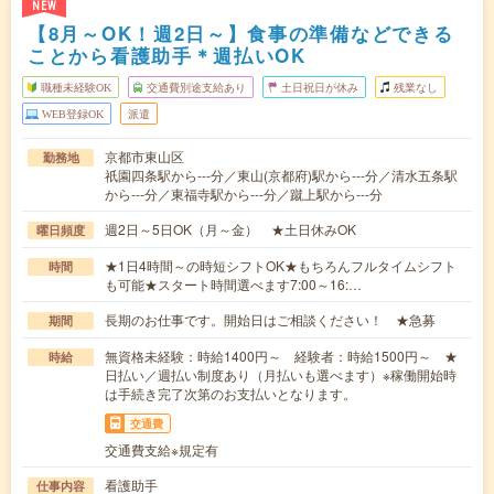
NEW
【8月～OK！週2日～】食事の準備などできる
ことから看護助手＊週払いOK
職種未経験OK
交通費別途支給あり
土日祝日が休み
残業なし
WEB登録OK
派遣
京都市東山区
勤務地
祇園四条駅から---分／東山(京都府)駅から---分／清水五条駅
から---分／東福寺駅から---分／蹴上駅から---分
週2日～5日OK（月～金） ★土日休みOK
曜日頻度
★1日4時間～の時短シフトOK★もちろんフルタイムシフト
時間
も可能★スタート時間選べます7:00～16:…
長期のお仕事です。開始日はご相談ください！ ★急募
期間
無資格未経験：時給1400円～ 経験者：時給1500円～ ★
時給
日払い／週払い制度あり（月払いも選べます）※稼働開始時
は手続き完了次第のお支払いとなります。
交通費
交通費支給※規定有
看護助手
仕事内容