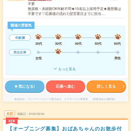
不要
無資格・未経験OK年齢不問★10名以上採用予定★履歴書は
不要です▽応募後の流れ1)翌営業日までに担当…
職場の雰囲気
年齢層
20代
30代
40代
50代
60代
男女比率
女性
男性
もっと見る
気になる!
応募へ進む
詳しく見る
派遣会社
マンパワーグループ株式会社 ケアサービス事業部 （医療福祉介護関連）
未読
掲載日
2026/08/06
NEW
【オープニング募集】おばあちゃんのお散歩付