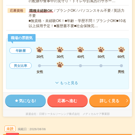
の配膳や食事中の見守り・トイレやお風呂のサポー…
/ ブランクOK / パソコンスキル不要 / 英語力
職種未経験OK
応募資格
不要
■無資格・未経験OK！■年齢・学歴不問！ブランクOK!■10名
以上採用予定！■履歴書不要■社会保険完…
職場の雰囲気
年齢層
20代
30代
40代
50代
60代
男女比率
女性
男性
もっと見る
気になる!
応募へ進む
詳しく見る
派遣会社
日研トータルソーシング株式会社 メディカルケア事業部
未読
掲載日
2026/08/06