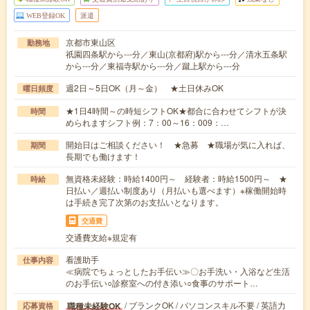
WEB登録OK
派遣
京都市東山区
勤務地
祇園四条駅から---分／東山(京都府)駅から---分／清水五条駅
から---分／東福寺駅から---分／蹴上駅から---分
週2日～5日OK（月～金） ★土日休みOK
曜日頻度
★1日4時間～の時短シフトOK★都合に合わせてシフトが決
時間
められますシフト例：7：00～16：009：…
開始日はご相談ください！ ★急募 ★職場が気に入れば、
期間
長期でも働けます！
無資格未経験：時給1400円～ 経験者：時給1500円～ ★
時給
日払い／週払い制度あり（月払いも選べます）※稼働開始時
は手続き完了次第のお支払いとなります。
交通費
交通費支給※規定有
看護助手
仕事内容
≪病院でちょっとしたお手伝い≫〇お手洗い・入浴など生活
のお手伝い○診察室への付き添い○食事のサポート…
/ ブランクOK / パソコンスキル不要 / 英語力
職種未経験OK
応募資格