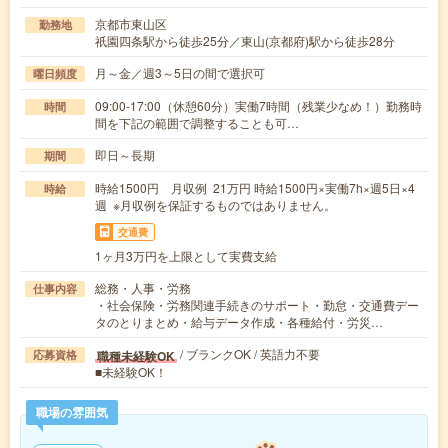
京都市東山区
勤務地
祇園四条駅から徒歩25分／東山(京都府)駅から徒歩28分
月～金／週3～5日の間で選択可
曜日頻度
09:00-17:00（休憩60分）実働7時間（残業少なめ！）勤務時
時間
間を下記の範囲で調整することも可…
即日～長期
期間
時給1500円 月収例 21万円 時給1500円×実働7h×週5日×4
時給
週 ※月収例を保証するものではありません。
交通費
1ヶ月3万円を上限として実費支給
総務・人事・労務
仕事内容
・社会保険・労務関連手続きのサポート・勤怠・交通費デー
タのとりまとめ・給与データ作成・各種給付・労災…
/ ブランクOK / 英語力不要
職種未経験OK
応募資格
■未経験OK！
職場の雰囲気