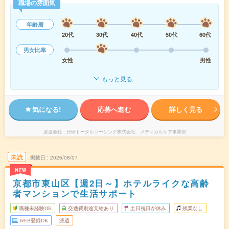
職場の雰囲気
年齢層
20代
30代
40代
50代
60代
男女比率
女性
男性
もっと見る
気になる!
応募へ進む
詳しく見る
派遣会社
日研トータルソーシング株式会社 メディカルケア事業部
未読
掲載日
2026/08/07
NEW
京都市東山区【週2日～】ホテルライクな高齢
者マンションで生活サポート
職種未経験OK
交通費別途支給あり
土日祝日が休み
残業なし
WEB登録OK
派遣