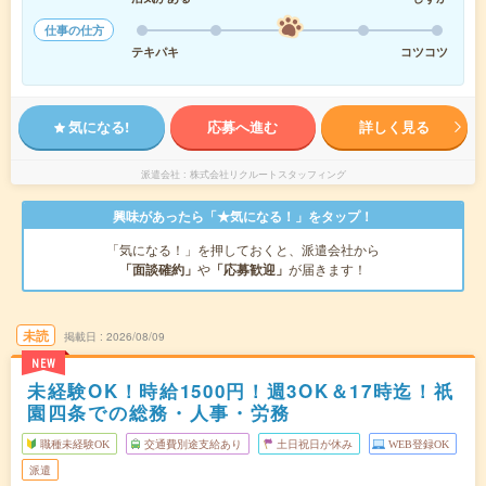
仕事の仕方
テキパキ
コツコツ
気になる!
応募へ進む
詳しく見る
派遣会社
株式会社リクルートスタッフィング
興味があったら「★気になる！」をタップ！
「気になる！」を押しておくと、派遣会社から
「面談確約」
や
「応募歓迎」
が届きます！
未読
掲載日
2026/08/09
NEW
未経験OK！時給1500円！週3OK＆17時迄！祇
園四条での総務・人事・労務
職種未経験OK
交通費別途支給あり
土日祝日が休み
WEB登録OK
派遣