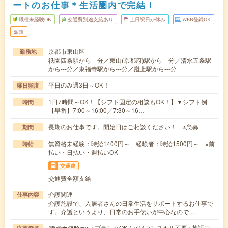
ートのお仕事＊生活圏内で完結！
職種未経験OK
交通費別途支給あり
土日祝日が休み
WEB登録OK
派遣
京都市東山区
勤務地
祇園四条駅から---分／東山(京都府)駅から---分／清水五条駅
から---分／東福寺駅から---分／蹴上駅から---分
平日のみ週3日～OK！
曜日頻度
1日7時間～OK！【シフト固定の相談もOK！】▼シフト例
時間
【早番】7:00～16:00／7:30～16…
長期のお仕事です。開始日はご相談ください！ ※急募
期間
無資格未経験：時給1400円～ 経験者：時給1500円～ ※前
時給
払い・日払い・週払いOK
交通費
交通費全額支給
介護関連
仕事内容
介護施設で、入居者さんの日常生活をサポートするお仕事で
す。介護というより、日常のお手伝いが中心なので…
/ ブランクOK / パソコンスキル不要 / 英語力