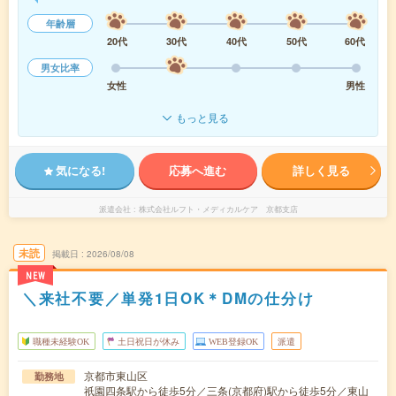
年齢層
20代
30代
40代
50代
60代
男女比率
女性
男性
もっと見る
気になる!
応募へ進む
詳しく見る
派遣会社
株式会社ルフト・メディカルケア 京都支店
未読
掲載日
2026/08/08
NEW
＼来社不要／単発1日OK＊DMの仕分け
職種未経験OK
土日祝日が休み
WEB登録OK
派遣
京都市東山区
勤務地
祇園四条駅から徒歩5分／三条(京都府)駅から徒歩5分／東山