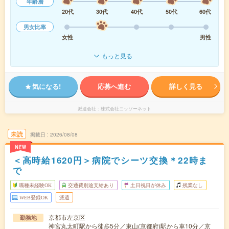
年齢層
20代
30代
40代
50代
60代
男女比率
女性
男性
もっと見る
気になる!
応募へ進む
詳しく見る
派遣会社
株式会社ニッソーネット
未読
掲載日
2026/08/08
NEW
＜高時給1620円＞病院でシーツ交換＊22時ま
で
職種未経験OK
交通費別途支給あり
土日祝日が休み
残業なし
WEB登録OK
派遣
京都市左京区
勤務地
神宮丸太町駅から徒歩5分／東山(京都府)駅から車10分／京