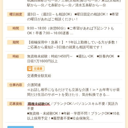
駅から---分／七条駅から---分／清水五条駅から---分
週3日～（週2日～も相談OK） ■曜日固定の相談OK！ ■希望
曜日頻度
の曜日があればご相談ください！
9:00～18:00（休憩60分）■ご希望があれば下記シフトも
時間
OK！早番 7:00～16:00遅番 …
【積極採用中！急募！】＊1年以上勤務している方が多数！
期間
ご応募から最短2～3日後の就業も相談可能です！
無資格未経験：時給1450円～ ■週払いOK ■扶養内OK ■
時給
日収1万1600円以上
交通費
交通費全額支給
介護関連
仕事内容
≪お話し相手になるだけでも立派な介護！≫＊お年寄りが昼
間だけ生活のサポートを受けたり、気分転換できる…
/ ブランクOK / パソコンスキル不要 / 英語力
職種未経験OK
応募資格
不要
■無資格・未経験OK！■年齢・学歴不問！ブランクOK!■10名
以上採用予定！■履歴書不要■社会保険完…