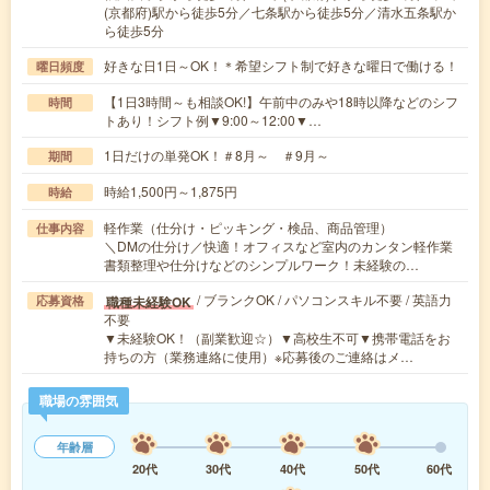
(京都府)駅から徒歩5分／七条駅から徒歩5分／清水五条駅か
ら徒歩5分
好きな日1日～OK！＊希望シフト制で好きな曜日で働ける！
曜日頻度
【1日3時間～も相談OK!】午前中のみや18時以降などのシフ
時間
トあり！シフト例▼9:00～12:00▼…
1日だけの単発OK！＃8月～ ＃9月～
期間
時給1,500円～1,875円
時給
軽作業（仕分け・ピッキング・検品、商品管理）
仕事内容
＼DMの仕分け／快適！オフィスなど室内のカンタン軽作業
書類整理や仕分けなどのシンプルワーク！未経験の…
/ ブランクOK / パソコンスキル不要 / 英語力
職種未経験OK
応募資格
不要
▼未経験OK！（副業歓迎☆）▼高校生不可▼携帯電話をお
持ちの方（業務連絡に使用）※応募後のご連絡はメ…
職場の雰囲気
年齢層
20代
30代
40代
50代
60代