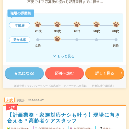
不要です▽応募後の流れ1)翌営業日までに担当…
職場の雰囲気
年齢層
20代
30代
40代
50代
60代
男女比率
女性
男性
もっと見る
気になる!
応募へ進む
詳しく見る
派遣会社
マンパワーグループ株式会社 ケアサービス事業部 （医療福祉介護関連）
未読
掲載日
2026/08/07
NEW
【計画業務・家族対応ナシも叶う】現場に向き
合える＊高齢者ケアスタッフ
職種未経験OK
交通費別途支給あり
土日祝日が休み
残業なし