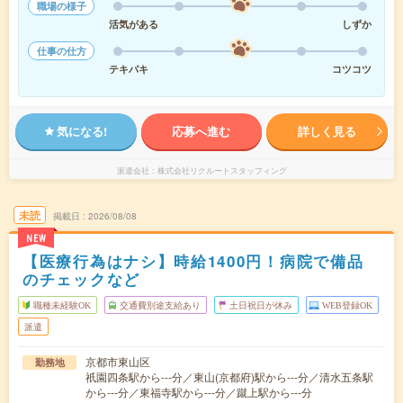
職場の様子
活気がある
しずか
仕事の仕方
テキパキ
コツコツ
気になる!
応募へ進む
詳しく見る
派遣会社
株式会社リクルートスタッフィング
未読
掲載日
2026/08/08
NEW
【医療行為はナシ】時給1400円！病院で備品
のチェックなど
職種未経験OK
交通費別途支給あり
土日祝日が休み
WEB登録OK
派遣
京都市東山区
勤務地
祇園四条駅から---分／東山(京都府)駅から---分／清水五条駅
から---分／東福寺駅から---分／蹴上駅から---分