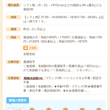
シフト制（月～日） ※平日のみなどの相談もOK ※週3なども
曜日頻度
相談OK
【シフト例】07:00～16:0009:00～18:0017:00～09:00※ 上記
時間
は一例です！そ…
即日～2ヶ月以上
期間
無資格の方：時給1400円～1750円 / 介護福祉士：時給1700
時給
円～2125円 / 初任者以上：時給1500円～1875円
交通費
全額支給
看護助手
仕事内容
＼無資格・未経験OKの看護助手／医療行為は一切行わない
ので未経験でも安心！▽具体的には…・リネンやシ…
/ ブランクOK / パソコンスキル不要 / 英語力
職種未経験OK
応募資格
不要
＼無資格＊未経験OK／★年齢不問・ブランクOK★履歴書不
要・来社不要（電話登録OK）★社会保険完備＼…
職場の雰囲気