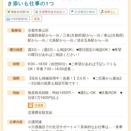
き添いも仕事の1つ
職種未経験OK
交通費別途支給あり
土日祝日が休み
残業なし
WEB登録OK
派遣
京都市東山区
勤務地
祇園四条駅から---分／三条(京都府)駅から---分／東山(京都府)
駅から---分／七条駅から---分／清水五条駅から---分
週3日～（週2日～も相談OK） ■曜日固定の相談OK！ ■希望
曜日頻度
の曜日があればご相談ください！
9:00～18:00（休憩60分）■ご希望があれば下記シフトも
時間
OK！早番 7:00～16:00遅番 …
【現在も積極採用中！急募！】2カ月～ ■ご応募から最短2
期間
～3日後の就業も相談可能です！
無資格未経験：時給1450円～ ■週払いOK ■扶養内OK ■
時給
日収1万1600円以上
交通費
交通費全額支給
介護関連
仕事内容
≪介護施設での生活サポート≫▽具体的なお仕事は…・食事