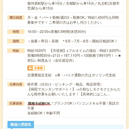
都河原町駅から車15分／京都駅から車15分／丸太町(京都市
営)駅から車15分
月～金 ＊パート勤務(週2日～勤務OK／時給1,450円)も同時
曜日頻度
募集中です！ ご希望の方はお申し付けください。
16:00～22:00※実働5.5時間(休憩30分)
時間
＜急募＞即日～長期 ＊6月～7月～8月～開始日相談OK！
期間
時給1620円 【月収例】※フルタイムの場合：時給1,620円×
時給
実働5時間30分×21日＝187,110円＜1回勤務で8910円！＞★
前払い制度あり（会社規定内）
交通費
交通費規定支給 ※車・バイク通勤の方はガソリン代支給
軽作業（仕分け・ピッキング・検品、商品管理）
仕事内容
【病院でカンタンサポート！】→介助なしモクモクとかんた
んな軽作業をお願いいたします！【具体的にはこん…
/ ブランクOK / パソコンスキル不要 / 英語力
職種未経験OK
応募資格
不要
未経験OK！年齢不問
職場の雰囲気