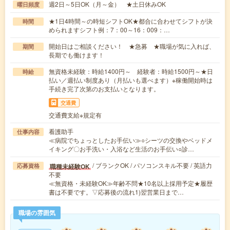
週2日～5日OK（月～金） ★土日休みOK
曜日頻度
★1日4時間～の時短シフトOK★都合に合わせてシフトが決
時間
められますシフト例：7：00～16：009：…
開始日はご相談ください！ ★急募 ★職場が気に入れば、
期間
長期でも働けます！
無資格未経験：時給1400円～ 経験者：時給1500円～★日
時給
払い／週払い制度あり（月払いも選べます）※稼働開始時は
手続き完了次第のお支払いとなります。
交通費
交通費支給※規定有
看護助手
仕事内容
≪病院でちょっとしたお手伝い≫○シーツの交換やベッドメ
イキング〇お手洗い・入浴など生活のお手伝い○診…
/ ブランクOK / パソコンスキル不要 / 英語力
職種未経験OK
応募資格
不要
≪無資格・未経験OK≫年齢不問★10名以上採用予定★履歴
書は不要です。▽応募後の流れ1)翌営業日まで…
職場の雰囲気