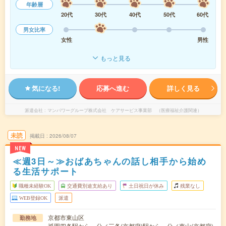
年齢層
20代
30代
40代
50代
60代
男女比率
女性
男性
もっと見る
気になる!
応募へ進む
詳しく見る
派遣会社
マンパワーグループ株式会社 ケアサービス事業部 （医療福祉介護関連）
未読
掲載日
2026/08/07
NEW
≪週3日～≫おばあちゃんの話し相手から始め
る生活サポート
職種未経験OK
交通費別途支給あり
土日祝日が休み
残業なし
WEB登録OK
派遣
京都市東山区
勤務地
祇園四条駅から---分／三条(京都府)駅から---分／東山(京都府)