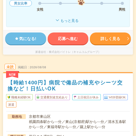
男女比率
女性
男性
もっと見る
気になる!
応募へ進む
詳しく見る
派遣会社
株式会社バイトレ（キャムコムグループ）
未読
掲載日
2026/08/08
NEW
【時給1400円】病院で備品の補充やシーツ交
換など！日払いOK
職種未経験OK
交通費別途支給あり
土日祝日が休み
WEB登録OK
派遣
京都市東山区
勤務地
祇園四条駅から---分／東山(京都府)駅から---分／清水五条駅
から---分／東福寺駅から---分／蹴上駅から---分