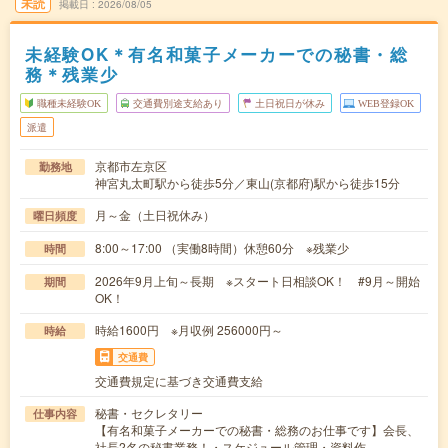
未読
掲載日
2026/08/05
未経験OK＊有名和菓子メーカーでの秘書・総
務＊残業少
職種未経験OK
交通費別途支給あり
土日祝日が休み
WEB登録OK
派遣
京都市左京区
勤務地
神宮丸太町駅から徒歩5分／東山(京都府)駅から徒歩15分
月～金（土日祝休み）
曜日頻度
8:00～17:00 （実働8時間）休憩60分 ※残業少
時間
2026年9月上旬～長期 ※スタート日相談OK！ #9月～開始
期間
OK！
時給1600円 ※月収例 256000円～
時給
交通費
交通費規定に基づき交通費支給
秘書・セクレタリー
仕事内容
【有名和菓子メーカーでの秘書・総務のお仕事です】会長、
社長2名の秘書業務！・スケジュール管理・資料作…