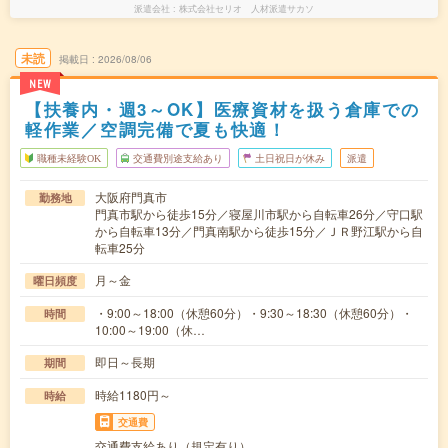
派遣会社
株式会社セリオ 人材派遣サカソ
未読
掲載日
2026/08/06
NEW
【扶養内・週3～OK】医療資材を扱う倉庫での
軽作業／空調完備で夏も快適！
職種未経験OK
交通費別途支給あり
土日祝日が休み
派遣
大阪府門真市
勤務地
門真市駅から徒歩15分／寝屋川市駅から自転車26分／守口駅
から自転車13分／門真南駅から徒歩15分／ＪＲ野江駅から自
転車25分
月～金
曜日頻度
・9:00～18:00（休憩60分）・9:30～18:30（休憩60分）・
時間
10:00～19:00（休…
即日～長期
期間
時給1180円～
時給
交通費
交通費支給あり（規定有り）