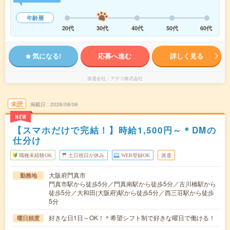
年齢層
20代
30代
40代
50代
60代
気になる!
応募へ進む
詳しく見る
派遣会社
アデコ株式会社
未読
掲載日
2026/08/06
NEW
【スマホだけで完結！】時給1,500円～＊DMの
仕分け
職種未経験OK
土日祝日が休み
WEB登録OK
派遣
大阪府門真市
勤務地
門真市駅から徒歩5分／門真南駅から徒歩5分／古川橋駅から
徒歩5分／大和田(大阪府)駅から徒歩5分／西三荘駅から徒歩
5分
好きな日1日～OK！＊希望シフト制で好きな曜日で働ける！
曜日頻度