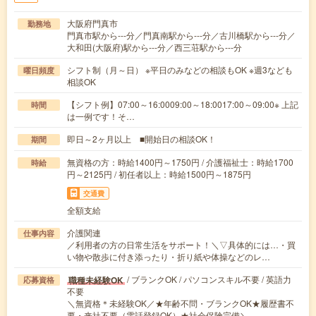
大阪府門真市
勤務地
門真市駅から---分／門真南駅から---分／古川橋駅から---分／
大和田(大阪府)駅から---分／西三荘駅から---分
シフト制（月～日） ※平日のみなどの相談もOK ※週3なども
曜日頻度
相談OK
【シフト例】07:00～16:0009:00～18:0017:00～09:00※ 上記
時間
は一例です！そ…
即日～2ヶ月以上 ■開始日の相談OK！
期間
無資格の方：時給1400円～1750円 / 介護福祉士：時給1700
時給
円～2125円 / 初任者以上：時給1500円～1875円
交通費
全額支給
介護関連
仕事内容
／利用者の方の日常生活をサポート！＼▽具体的には…・買
い物や散歩に付き添ったり・折り紙や体操などのレ…
/ ブランクOK / パソコンスキル不要 / 英語力
職種未経験OK
応募資格
不要
＼無資格＊未経験OK／★年齢不問・ブランクOK★履歴書不
要・来社不要（電話登録OK）★社会保険完備＼…