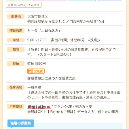
正社員への紹介予定派遣
大阪市鶴見区
勤務地
鶴見緑地駅から徒歩15分／門真南駅から徒歩15分
月～金（土日祝休み）
曜日頻度
9:00～17:00 （実働7時間）休憩60分 ※残業少
時間
【急募】即日～最長6ヶ月の派遣期間後、直接雇用予定で
期間
す。 ※スタート日相談OK！
時給1550円
時給
交通費
交通費規定に基づき交通費支給
一般事務
仕事内容
【運送会社での一般事務のお仕事です】経理を含む事務全般
のサポート事務処理、書類管理荷主・業者との連絡…
/ ブランクOK / 英語力不要
職種未経験OK
応募資格
未経験OK！【活かせるご経験】データ入力、何らかの事務
職場の雰囲気