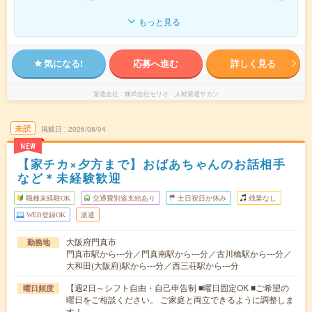
もっと見る
気になる!
応募へ進む
詳しく見る
派遣会社
株式会社セリオ 人材派遣サカソ
未読
掲載日
2026/08/04
NEW
【家チカ×夕方まで】おばあちゃんのお話相手
など＊未経験歓迎
職種未経験OK
交通費別途支給あり
土日祝日が休み
残業なし
WEB登録OK
派遣
大阪府門真市
勤務地
門真市駅から---分／門真南駅から---分／古川橋駅から---分／
大和田(大阪府)駅から---分／西三荘駅から---分
【週2日～シフト自由・自己申告制 ■曜日固定OK ■ご希望の
曜日頻度
曜日をご相談ください。 ご家庭と両立できるように調整しま
す！