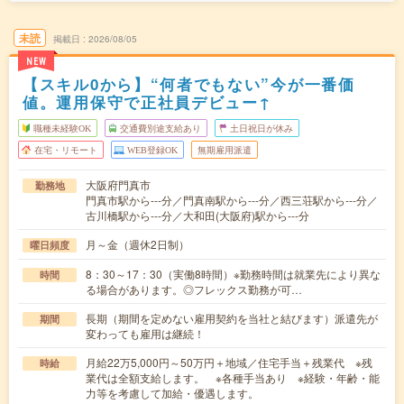
未読
掲載日
2026/08/05
NEW
【スキル0から】“何者でもない”今が一番価
値。運用保守で正社員デビュー↑
職種未経験OK
交通費別途支給あり
土日祝日が休み
在宅・リモート
WEB登録OK
無期雇用派遣
大阪府門真市
勤務地
門真市駅から---分／門真南駅から---分／西三荘駅から---分／
古川橋駅から---分／大和田(大阪府)駅から---分
月～金（週休2日制）
曜日頻度
8：30～17：30（実働8時間）※勤務時間は就業先により異な
時間
る場合があります。◎フレックス勤務が可…
長期（期間を定めない雇用契約を当社と結びます）派遣先が
期間
変わっても雇用は継続！
月給22万5,000円～50万円＋地域／住宅手当＋残業代 ※残
時給
業代は全額支給します。 ※各種手当あり ※経験・年齢・能
力等を考慮して加給・優遇します。