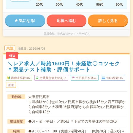
20代
30代
40代
50代
60代
気になる!
応募へ進む
詳しく見る
派遣会社
株式会社テクノ・サービス
未読
掲載日
2026/08/05
NEW
＼レア求人／時給1500円！未経験〇コツモク
＊製品テスト補助・評価サポート
職種未経験OK
交通費別途支給あり
土日祝日が休み
WEB登録OK
派遣
大阪府門真市
勤務地
古川橋駅から徒歩10分／門真市駅から徒歩15分／西三荘駅か
ら自転車8分／大和田(大阪府)駅から自転車9分／門真南駅か
ら自転車12分
◆月～金（平日）／週5日 ＊予定での希望休の申請OK♪
曜日頻度
◆9：00～17：00（実働6時間50分）・休憩70分：昼50分＋
時間