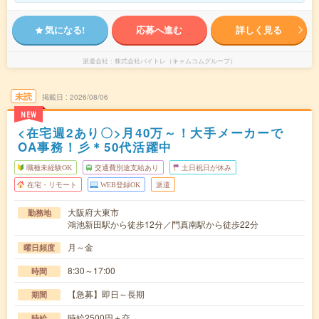
気になる!
応募へ進む
詳しく見る
派遣会社
株式会社バイトレ（キャムコムグループ）
未読
掲載日
2026/08/06
NEW
<在宅週2あり〇>月40万～！大手メーカーで
OA事務！彡＊50代活躍中
職種未経験OK
交通費別途支給あり
土日祝日が休み
在宅・リモート
WEB登録OK
派遣
大阪府大東市
勤務地
鴻池新田駅から徒歩12分／門真南駅から徒歩22分
月～金
曜日頻度
8:30～17:00
時間
【急募】即日～長期
期間
時給2500円＋交
時給