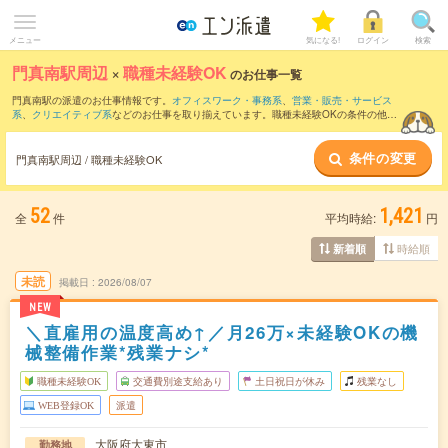
メニュー
気になる!
ログイン
検索
門真南駅周辺
×
職種未経験OK
のお仕事一覧
門真南駅の派遣のお仕事情報です。
オフィスワーク・事務系
、
営業・販売・サービス
系
、
クリエイティブ系
などのお仕事を取り揃えています。職種未経験OKの条件の他
に、
交通費別途支給あり
、
友だちと一緒の応募OK
、
週4日勤務
などのこだわり条件も
取り揃えています。
条件の変更
門真南駅周辺 / 職種未経験OK
52
1,421
全
件
平均時給:
円
時給順
新着順
未読
掲載日
2026/08/07
NEW
＼直雇用の温度高め↑／月26万×未経験OKの機
械整備作業*残業ナシ*
職種未経験OK
交通費別途支給あり
土日祝日が休み
残業なし
WEB登録OK
派遣
大阪府大東市
勤務地