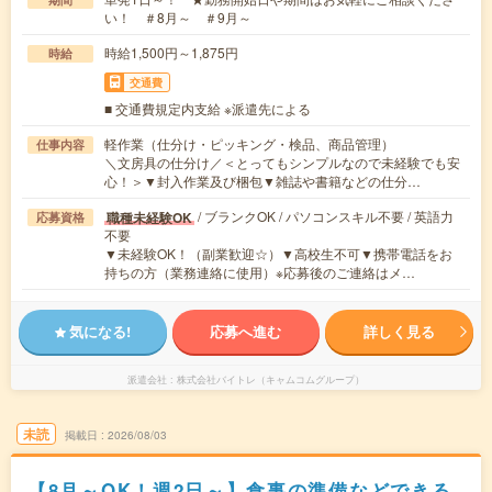
い！ ＃8月～ ＃9月～
時給1,500円～1,875円
時給
交通費
■ 交通費規定内支給 ※派遣先による
軽作業（仕分け・ピッキング・検品、商品管理）
仕事内容
＼文房具の仕分け／＜とってもシンプルなので未経験でも安
心！＞▼封入作業及び梱包▼雑誌や書籍などの仕分…
/ ブランクOK / パソコンスキル不要 / 英語力
職種未経験OK
応募資格
不要
▼未経験OK！（副業歓迎☆）▼高校生不可▼携帯電話をお
持ちの方（業務連絡に使用）※応募後のご連絡はメ…
気になる!
応募へ進む
詳しく見る
派遣会社
株式会社バイトレ（キャムコムグループ）
未読
掲載日
2026/08/03
【8月～OK！週2日～】食事の準備などできる