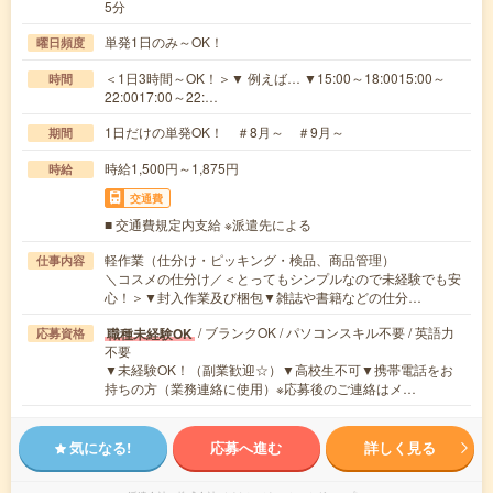
5分
単発1日のみ～OK！
曜日頻度
＜1日3時間～OK！＞▼ 例えば… ▼15:00～18:0015:00～
時間
22:0017:00～22:…
1日だけの単発OK！ ＃8月～ ＃9月～
期間
時給1,500円～1,875円
時給
交通費
■ 交通費規定内支給 ※派遣先による
軽作業（仕分け・ピッキング・検品、商品管理）
仕事内容
＼コスメの仕分け／＜とってもシンプルなので未経験でも安
心！＞▼封入作業及び梱包▼雑誌や書籍などの仕分…
/ ブランクOK / パソコンスキル不要 / 英語力
職種未経験OK
応募資格
不要
▼未経験OK！（副業歓迎☆）▼高校生不可▼携帯電話をお
持ちの方（業務連絡に使用）※応募後のご連絡はメ…
気になる!
応募へ進む
詳しく見る