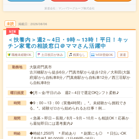
派遣会社
マンパワーグループ株式会社
未読
掲載日
2026/08/06
NEW
＜扶養内＞週2～4日・9時～13時！平日！キッ
チン家電の相談窓口＠ママさん活躍中
職種未経験OK
土日祝日が休み
残業なし
WEB登録OK
派遣
大阪府門真市
勤務地
古川橋駅から徒歩6分／門真市駅から徒歩12分／大和田(大阪
府)駅から自転車8分／門真南駅から自転車12分／西三荘駅か
ら自転車8分
◆[月～金/平日のみ 週2～4日で選定OK]シフト柔軟♪
曜日頻度
◆9：00～13：00（実働4時間）。*。未経験から挑戦でき
時間
る。*。経験ゼロから始められるお仕事！例…
＜急募＞即日～長期／8月～9月～10月～も相談OK！応募か
期間
ら最短即日には選考案内♪
◆時給1,250円 ＊昇給あり ＊副業にも◎ ＊日払いOK
時給
【月収例】80,000円（1日4時間×16日）