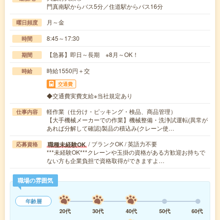
門真南駅からバス5分／住道駅からバス16分
月～金
曜日頻度
8:45～17:30
時間
【急募】即日～長期 ※8月～OK！
期間
時給1550円＋交
時給
交通費
◆交通費実費支給※当社規定あり
軽作業（仕分け・ピッキング・検品、商品管理）
仕事内容
【大手機械メーカーでの作業】機械整備・洗浄試運転(異常が
あれば分解して確認)製品の積込み(クレーン使…
/ ブランクOK / 英語力不要
職種未経験OK
応募資格
***未経験OK***クレーンや玉掛の資格がある方歓迎お持ちで
ない方も企業負担で資格取得ができますよ…
職場の雰囲気
年齢層
20代
30代
40代
50代
60代