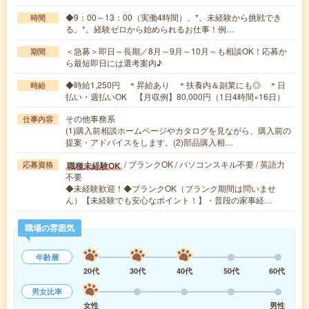
◆9：00～13：00（実働4時間）。*。未経験から挑戦でき
時間
る。*。経験ゼロから始められるお仕事！例…
＜急募＞即日～長期／8月～9月～10月～も相談OK！応募か
期間
ら最短即日には選考案内♪
◆時給1,250円 ＊昇給あり ＊扶養内＆副業にも◎ ＊日
時給
払い・週払いOK 【月収例】80,000円（1日4時間×16日）
その他事務系
仕事内容
(1)購入前相談ホームページやカタログを見ながら、購入前の
提案・アドバイスをします。(2)部品購入相…
/ ブランクOK / パソコンスキル不要 / 英語力
職種未経験OK
応募資格
不要
◆未経験歓迎！◆ブランクOK（ブランク期間は問いませ
ん）【未経験でも安心なポイント！】・普段の家事経…
職場の雰囲気
年齢層
20代
30代
40代
50代
60代
男女比率
女性
男性