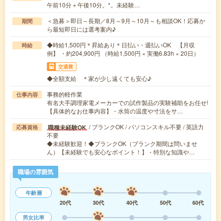
午前10分＋午後10分。*。未経験…
＜急募＞即日～長期／8月～9月～10月～も相談OK！応募か
期間
ら最短即日には選考案内♪
◆時給1,500円＊昇給あり＊日払い・週払いOK 【月収
時給
例】 ・約204,900円 （時給1,500円 × 実働6.83h × 20日）
交通費
◆全額支給 ＊家が少し遠くても安心♪
事務的軽作業
仕事内容
有名大手調理家電メーカーでの試作製品の実験補助をお任せ!
【具体的なお仕事内容】・水筒の温度や寸法をサ…
/ ブランクOK / パソコンスキル不要 / 英語力
職種未経験OK
応募資格
不要
◆未経験歓迎！◆ブランクOK（ブランク期間は問いませ
ん）【未経験でも安心なポイント！】・特別な知識や…
職場の雰囲気
年齢層
20代
30代
40代
50代
60代
男女比率