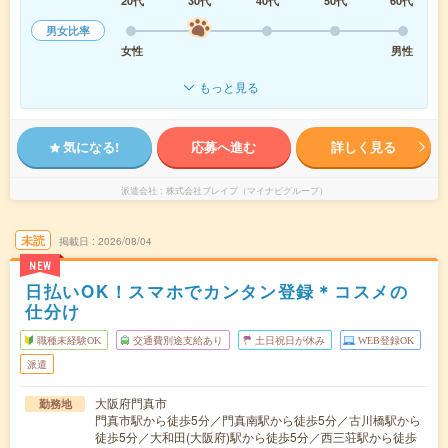
20代
30代
40代
50代
60代
男女比率
女性
男性
もっと見る
気になる!
応募へ進む
詳しく見る
派遣会社
株式会社ブレイブ（マイナビグループ）
未読
掲載日
2026/08/04
NEW
日払いOK！スマホでカンタン登録＊コスメの
仕分け
職種未経験OK
交通費別途支給あり
土日祝日が休み
WEB登録OK
派遣
大阪府門真市
勤務地
門真市駅から徒歩5分／門真南駅から徒歩5分／古川橋駅から
徒歩5分／大和田(大阪府)駅から徒歩5分／西三荘駅から徒歩