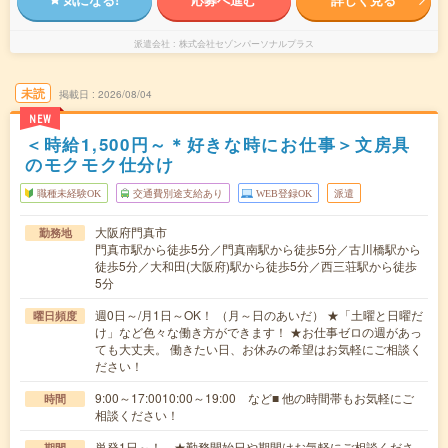
派遣会社
株式会社セゾンパーソナルプラス
未読
掲載日
2026/08/04
NEW
＜時給1,500円～＊好きな時にお仕事＞文房具
のモクモク仕分け
職種未経験OK
交通費別途支給あり
WEB登録OK
派遣
大阪府門真市
勤務地
門真市駅から徒歩5分／門真南駅から徒歩5分／古川橋駅から
徒歩5分／大和田(大阪府)駅から徒歩5分／西三荘駅から徒歩
5分
週0日～/月1日～OK！ （月～日のあいだ） ★「土曜と日曜だ
曜日頻度
け」など色々な働き方ができます！ ★お仕事ゼロの週があっ
ても大丈夫。 働きたい日、お休みの希望はお気軽にご相談く
ださい！
9:00～17:0010:00～19:00 など■ 他の時間帯もお気軽にご
時間
相談ください！
単発1日～！ ★勤務開始日や期間はお気軽にご相談くださ
期間