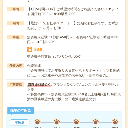
【1日5時間～OK】ご希望の時間をご相談ください！▼シフ
時間
ト例日勤 9:00～18:00早番 7:00…
【最短2日でお仕事スタート！】短期のお仕事です。まずは
期間
お試しで1ヶ月～もOK！
無資格未経験：時給1450円～ 有資格or経験者：時給1650
時給
円～ ■日払いOK
交通費
交通費全額支給（ガソリン代もOK）
介護関連
仕事内容
／介護施設にてお年寄りの日常生活をサポート！＼▽具体的
には…・お話相手やお散歩のお手伝い・食事や薬の…
/ ブランクOK / パソコンスキル不要 / 英語力
職種未経験OK
応募資格
不要
≪募集条件≫・無資格未経験OK・10名以上採用※週16時間未
満の勤務希望の方は以下の日雇派遣禁止の例…
職場の雰囲気
年齢層