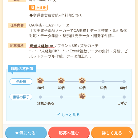
交通費
◆交通費実費支給※当社規定あり
OA事務・OAオペレーター
仕事内容
【大手電子部品メーカーでOA事務】データ整備・見える化
対応・データ集計・整形(販売データ・開発案件情…
/ ブランクOK / 英語力不要
職種未経験OK
応募資格
*・*・*未経験OK*・*・*Excel:複数データの集計・分析、ピ
ボットテーブル作成、データ加工P…
職場の雰囲気
年齢層
20代
30代
40代
50代
60代
職場の様子
活気がある
しずか
もっと見る
気になる!
応募へ進む
詳しく見る