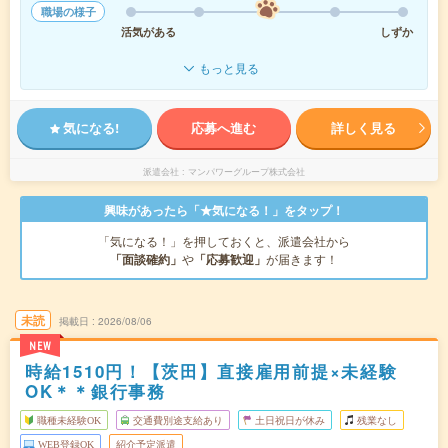
職場の様子
活気がある
しずか
もっと見る
気になる!
応募へ進む
詳しく見る
派遣会社
マンパワーグループ株式会社
興味があったら「★気になる！」をタップ！
「気になる！」を押しておくと、派遣会社から
「面談確約」
や
「応募歓迎」
が届きます！
未読
掲載日
2026/08/06
NEW
時給1510円！【茨田】直接雇用前提×未経験
OK＊＊銀行事務
職種未経験OK
交通費別途支給あり
土日祝日が休み
残業なし
WEB登録OK
紹介予定派遣