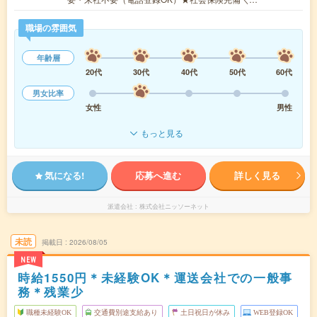
職場の雰囲気
年齢層
20代
30代
40代
50代
60代
男女比率
女性
男性
もっと見る
気になる!
応募へ進む
詳しく見る
派遣会社
株式会社ニッソーネット
未読
掲載日
2026/08/05
NEW
時給1550円＊未経験OK＊運送会社での一般事
務＊残業少
職種未経験OK
交通費別途支給あり
土日祝日が休み
WEB登録OK