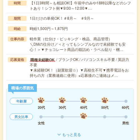
【1日3時間～も相談OK!】午前中のみや18時以降などのシフ
時間
トあり！シフト例▼9:00～12:00▼…
1日だけの単発OK！＃8月～ ＃9月～
期間
時給1,500円～1,875円
時給
軽作業（仕分け・ピッキング・検品、商品管理）
仕事内容
＼DMの仕分け／＜とってもシンプルなので未経験でも安
心！＞▼チョコレート商品の箱詰め・ラベル貼り・梱…
/ ブランクOK / パソコンスキル不要 / 英語力
職種未経験OK
応募資格
不要
▼未経験OK！（副業歓迎☆）▼高校生不可▼携帯電話をお
持ちの方（業務連絡に使用）※応募後のご連絡はメ…
職場の雰囲気
年齢層
20代
30代
40代
50代
60代
男女比率
女性
男性
もっと見る