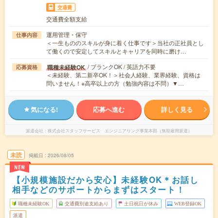
交通費
交通費全額支給
運用管理・保守
仕事内容
＜一生もののスキルが身に着く仕事です＞当社の正社員とし
て働くので安定してスキルとキャリアを同時に磨け…
/ ブランクOK / 英語力不要
職種未経験OK
応募資格
＜未経験、第二新卒OK！＞社会人経験、業界経験、資格は
問いません！※高卒以上の方（勉強内容は不問）▼…
気になる!
応募へ進む
詳しく見る
派遣会社
株式会社スタッフサービス エンジニアリング事業本部（無期雇用派遣）
未読
掲載日
2026/08/05
NEW
【小規模施設だから安心】未経験OK＊お話し
相手などのサポートからまずはスタート！
職種未経験OK
交通費別途支給あり
土日祝日が休み
WEB登録OK
派遣