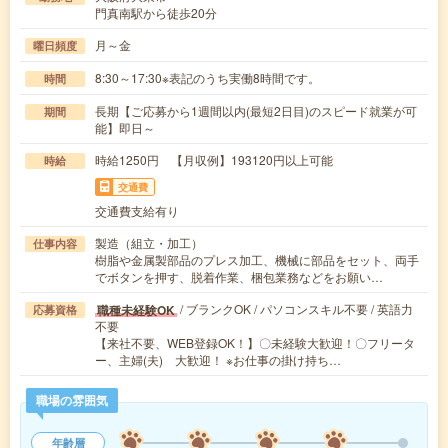
門真南駅から徒歩20分
月～金
曜日頻度
8:30～17:30※表記のうち実働8時間です。
時間
長期【ご応募から1週間以内(最短2日目)のスピード就業が可
期間
能】即日～
時給1250円 【月収例】193120円以上可能
時給
交通費
交通費支給有り
製造（組立・加工）
仕事内容
樹脂や金属製部品のプレス加工、機械に部品をセット、両手
でボタンを押す、脱着作業、梱包業務などをお願い…
/ ブランクOK / パソコンスキル不要 / 英語力
職種未経験OK
応募資格
不要
【来社不要、WEB登録OK！】〇未経験大歓迎！〇フリータ
ー、主婦(夫) 大歓迎！ ※お仕事の掛け持ち…
職場の雰囲気
年齢層