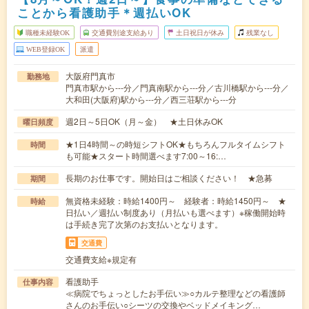
ことから看護助手＊週払いOK
職種未経験OK
交通費別途支給あり
土日祝日が休み
残業なし
WEB登録OK
派遣
大阪府門真市
勤務地
門真市駅から---分／門真南駅から---分／古川橋駅から---分／
大和田(大阪府)駅から---分／西三荘駅から---分
週2日～5日OK（月～金） ★土日休みOK
曜日頻度
★1日4時間～の時短シフトOK★もちろんフルタイムシフト
時間
も可能★スタート時間選べます7:00～16:…
長期のお仕事です。開始日はご相談ください！ ★急募
期間
無資格未経験：時給1400円～ 経験者：時給1450円～ ★
時給
日払い／週払い制度あり（月払いも選べます）※稼働開始時
は手続き完了次第のお支払いとなります。
交通費
交通費支給※規定有
看護助手
仕事内容
≪病院でちょっとしたお手伝い≫○カルテ整理などの看護師
さんのお手伝い○シーツの交換やベッドメイキング…