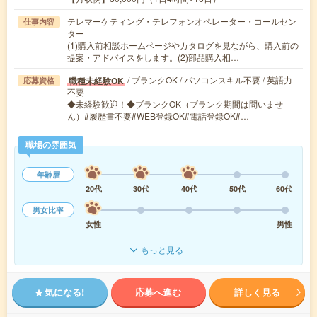
テレマーケティング・テレフォンオペレーター・コールセン
仕事内容
ター
(1)購入前相談ホームページやカタログを見ながら、購入前の
提案・アドバイスをします。(2)部品購入相…
/ ブランクOK / パソコンスキル不要 / 英語力
職種未経験OK
応募資格
不要
◆未経験歓迎！◆ブランクOK（ブランク期間は問いませ
ん）#履歴書不要#WEB登録OK#電話登録OK#…
職場の雰囲気
年齢層
20代
30代
40代
50代
60代
男女比率
女性
男性
もっと見る
気になる!
応募へ進む
詳しく見る