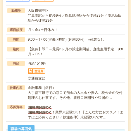
大阪市鶴見区
勤務地
門真南駅から徒歩9分／鶴見緑地駅から徒歩23分／鴻池新田
駅から徒歩23分
月～金※土日休み！
曜日頻度
9:00～17:00(実働:7時間) (休憩60分) ※残業なし
時間
【急募】即日～最長6ヶ月の派遣期間後、直接雇用予定 ★8
期間
月～OK！
時給1510円
時給
交通費
交通費支給
金融事務（銀行）
仕事内容
大手都市銀行での窓口で預金の入出金や振込、税公金の受付
処理のお仕事です。その他、新規口座開設や諸届の…
職種未経験OK
応募資格
！業界未経験OK！【こんな方におススメ！ま
職種未経験OK
ずはご応募ください／歓迎条件】未経験OKです…
職場の雰囲気