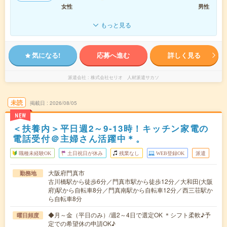
女性
男性
もっと見る
気になる!
応募へ進む
詳しく見る
派遣会社
株式会社セリオ 人材派遣サカソ
未読
掲載日
2026/08/05
NEW
＜扶養内＞平日週2～9-13時！キッチン家電の
電話受付＠主婦さん活躍中＊。
職種未経験OK
土日祝日が休み
残業なし
WEB登録OK
派遣
大阪府門真市
勤務地
古川橋駅から徒歩6分／門真市駅から徒歩12分／大和田(大阪
府)駅から自転車8分／門真南駅から自転車12分／西三荘駅か
ら自転車8分
◆月～金（平日のみ）/週2～4日で選定OK ＊シフト柔軟♪予
曜日頻度
定での希望休の申請OK♪