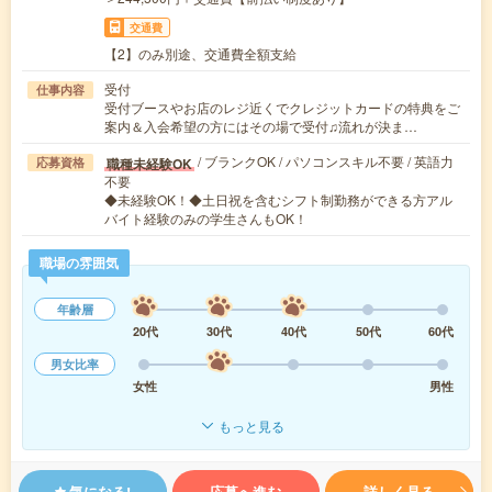
交通費
【2】のみ別途、交通費全額支給
受付
仕事内容
受付ブースやお店のレジ近くでクレジットカードの特典をご
案内＆入会希望の方にはその場で受付♫流れが決ま…
/ ブランクOK / パソコンスキル不要 / 英語力
職種未経験OK
応募資格
不要
◆未経験OK！◆土日祝を含むシフト制勤務ができる方アル
バイト経験のみの学生さんもOK！
職場の雰囲気
年齢層
20代
30代
40代
50代
60代
男女比率
女性
男性
もっと見る
気になる!
応募へ進む
詳しく見る