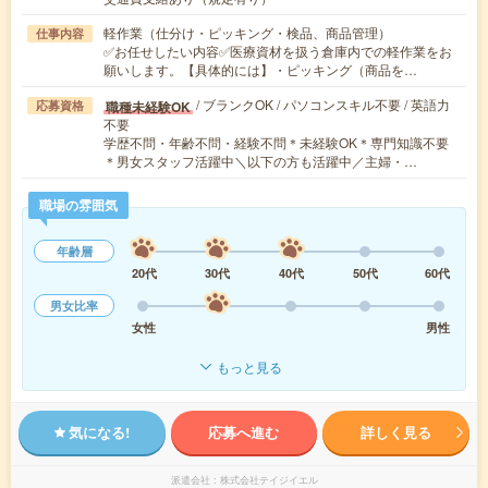
軽作業（仕分け・ピッキング・検品、商品管理）
仕事内容
✅お任せしたい内容✅医療資材を扱う倉庫内での軽作業をお
願いします。【具体的には】・ピッキング（商品を…
/ ブランクOK / パソコンスキル不要 / 英語力
職種未経験OK
応募資格
不要
学歴不問・年齢不問・経験不問＊未経験OK＊専門知識不要
＊男女スタッフ活躍中＼以下の方も活躍中／主婦・…
職場の雰囲気
年齢層
20代
30代
40代
50代
60代
男女比率
女性
男性
もっと見る
気になる!
応募へ進む
詳しく見る
派遣会社
株式会社テイジイエル