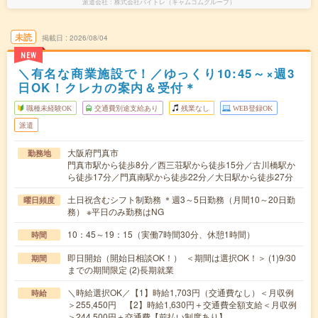
派遣会社
株式会社バイトレ（キャムコムグループ）
未読
掲載日
2026/08/04
NEW
＼有名な商業施設で！／ゆっくり10:45～×週3
日OK！クレカの案内＆受付＊
職種未経験OK
交通費別途支給あり
残業なし
WEB登録OK
派遣
大阪府門真市
勤務地
門真市駅から徒歩8分／西三荘駅から徒歩15分／古川橋駅か
ら徒歩17分／門真南駅から徒歩22分／大日駅から徒歩27分
土日祝含むシフト制勤務 ＊週3～5日勤務（月間10～20日勤
曜日頻度
務） ※平日のみ勤務はNG
10：45～19：15（実働7時間30分、休憩1時間）
時間
即日開始（開始日相談OK！） ＜期間は選択OK！＞ (1)9/30
期間
までの期間限定 (2)長期就業
＼時給選択OK／【1】時給1,703円（交通費なし）＜月収例
時給
＞255,450円 【2】時給1,630円＋交通費全額支給＜月収例
＞244,500円＋交通費【前払い制度あり】