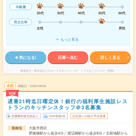
年齢層
20代
30代
40代
50代
60代
男女比率
女性
男性
もっと見る
気になる!
応募へ進む
詳しく見る
派遣会社
株式会社リクルートスタッフィング ＩＴスタッフィング（関西）
未読
掲載日
2026/08/09
NEW
遅番21時迄日曜定休！銀行の福利厚生施設レス
トランのキッチンスタッフ＠3名募集
交通費別途支給あり
WEB登録OK
正社員への紹介予定派遣
大阪市西区
勤務地
肥後橋駅から徒歩4分／渡辺橋駅から徒歩8分／北新地駅から