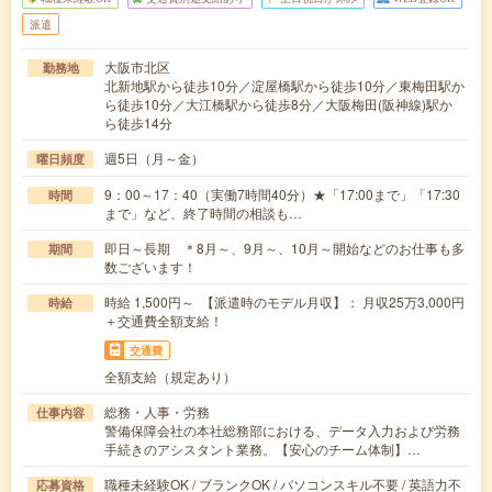
派遣
大阪市北区
勤務地
北新地駅から徒歩10分／淀屋橋駅から徒歩10分／東梅田駅か
ら徒歩10分／大江橋駅から徒歩8分／大阪梅田(阪神線)駅か
ら徒歩14分
週5日（月～金）
曜日頻度
9：00～17：40（実働7時間40分）★「17:00まで」「17:30
時間
まで」など、終了時間の相談も…
即日～長期 ＊8月～、9月～、10月～開始などのお仕事も多
期間
数ございます！
時給 1,500円～ 【派遣時のモデル月収】： 月収25万3,000円
時給
＋交通費全額支給！
交通費
全額支給（規定あり）
総務・人事・労務
仕事内容
警備保障会社の本社総務部における、データ入力および労務
手続きのアシスタント業務。【安心のチーム体制】…
職種未経験OK / ブランクOK / パソコンスキル不要 / 英語力不
応募資格