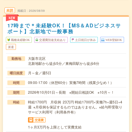
未読
掲載日
2026/08/09
NEW
17時まで＊未経験OK！【MS＆ADビジネスサ
ポート】北新地で一般事務
職種未経験OK
交通費別途支給あり
土日祝日が休み
WEB登録OK
派遣
大阪市北区
勤務地
北新地駅から徒歩5分／東梅田駅から徒歩6分
月～金／週5日
曜日頻度
09:00-17:00（休憩60分）実働7時間（残業少なめ！）
時間
2026年10月01日～長期 ※開始日相談OK ※10月～！
期間
時給1700円 月収例 23万円 時給1700円×実働7h×週5日×4
時給
週 ※月収例を保証するものではありません。※給与即受取り
サービス利用可（利用条件有）
交通費
1ヶ月3万円を上限として実費支給