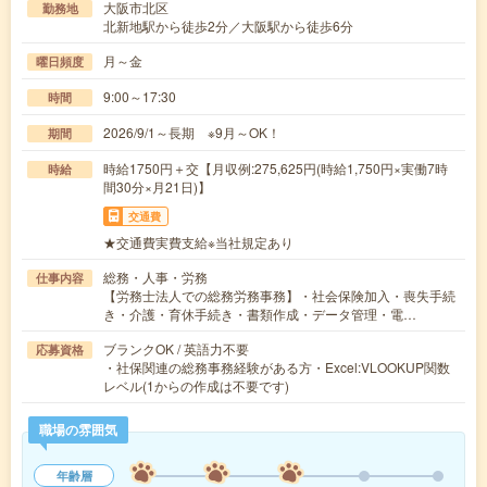
大阪市北区
勤務地
北新地駅から徒歩2分／大阪駅から徒歩6分
月～金
曜日頻度
9:00～17:30
時間
2026/9/1～長期 ※9月～OK！
期間
時給1750円＋交【月収例:275,625円(時給1,750円×実働7時
時給
間30分×月21日)】
交通費
★交通費実費支給※当社規定あり
総務・人事・労務
仕事内容
【労務士法人での総務労務事務】・社会保険加入・喪失手続
き・介護・育休手続き・書類作成・データ管理・電…
ブランクOK / 英語力不要
応募資格
・社保関連の総務事務経験がある方・Excel:VLOOKUP関数
レベル(1からの作成は不要です)
職場の雰囲気
年齢層