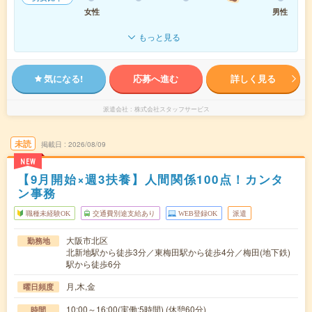
女性
男性
もっと見る
気になる!
応募へ進む
詳しく見る
派遣会社
株式会社スタッフサービス
未読
掲載日
2026/08/09
NEW
【9月開始×週3扶養】人間関係100点！カンタ
ン事務
職種未経験OK
交通費別途支給あり
WEB登録OK
派遣
大阪市北区
勤務地
北新地駅から徒歩3分／東梅田駅から徒歩4分／梅田(地下鉄)
駅から徒歩6分
月,木,金
曜日頻度
10:00～16:00(実働:5時間) (休憩60分)
時間