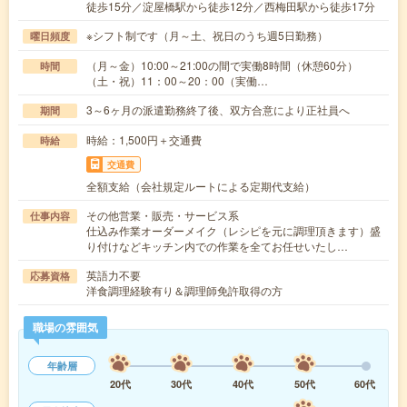
徒歩15分／淀屋橋駅から徒歩12分／西梅田駅から徒歩17分
※シフト制です（月～土、祝日のうち週5日勤務）
曜日頻度
（月～金）10:00～21:00の間で実働8時間（休憩60分）
時間
（土・祝）11：00～20：00（実働…
3～6ヶ月の派遣勤務終了後、双方合意により正社員へ
期間
時給：1,500円＋交通費
時給
交通費
全額支給（会社規定ルートによる定期代支給）
その他営業・販売・サービス系
仕事内容
仕込み作業オーダーメイク（レシピを元に調理頂きます）盛
り付けなどキッチン内での作業を全てお任せいたし…
英語力不要
応募資格
洋食調理経験有り＆調理師免許取得の方
職場の雰囲気
年齢層
20代
30代
40代
50代
60代