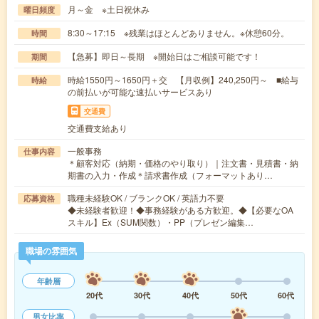
月～金 ※土日祝休み
曜日頻度
8:30～17:15 ※残業はほとんどありません。※休憩60分。
時間
【急募】即日～長期 ※開始日はご相談可能です！
期間
時給1550円～1650円＋交 【月収例】240,250円～ ■給与
時給
の前払いが可能な速払いサービスあり
交通費
交通費支給あり
一般事務
仕事内容
＊顧客対応（納期・価格のやり取り）｜注文書・見積書・納
期書の入力・作成＊請求書作成（フォーマットあり…
職種未経験OK / ブランクOK / 英語力不要
応募資格
◆未経験者歓迎！◆事務経験がある方歓迎。◆【必要なOA
スキル】Ex（SUM関数）・PP（プレゼン編集…
職場の雰囲気
年齢層
20代
30代
40代
50代
60代
男女比率