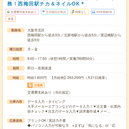
務！西梅田駅チカ＆ネイルOK＊
交通費別途支給あり
土日祝日が休み
残業なし
WEB登録OK
派遣
大阪市北区
勤務地
西梅田駅から徒歩3分／北新地駅から徒歩5分／渡辺橋駅から
徒歩5分
月～金
曜日頻度
9:00～17:50（休憩1時間／実働7時間50分）
時間
即日～長期派遣
期間
時給1,600円 【月給例】263,200円（月21日換算）
時給
交通費
交通費支給あり（当社規定）
データ入力・タイピング
仕事内容
大手メーカーエアコンなどのデータ入力！▼注文書・伝票内
容チェック▼注文のデータ入力▼請求書作成▼メー…
ブランクOK / 英語力不要
応募資格
◆パソコン入力が可能な方 ※まずは「気になる」or「応