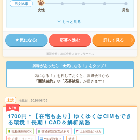
男女比率
女性
男性
もっと見る
気になる!
応募へ進む
詳しく見る
派遣会社
株式会社スタッフサービス
興味があったら「★気になる！」をタップ！
「気になる！」を押しておくと、派遣会社から
「面談確約」
や
「応募歓迎」
が届きます！
未読
掲載日
2026/08/09
NEW
1700円＊【在宅もあり】ゆくゆくはCIMもでき
る環境！長期！CAD＆解析業務
職種未経験OK
交通費別途支給あり
土日祝日が休み
在宅・リモート
WEB登録OK
派遣