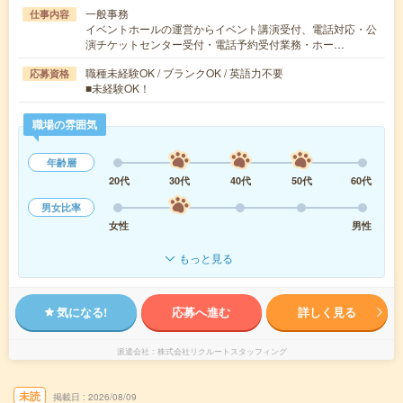
一般事務
仕事内容
イベントホールの運営からイベント講演受付、電話対応・公
演チケットセンター受付・電話予約受付業務・ホー…
職種未経験OK / ブランクOK / 英語力不要
応募資格
■未経験OK！
職場の雰囲気
年齢層
20代
30代
40代
50代
60代
男女比率
女性
男性
もっと見る
気になる!
応募へ進む
詳しく見る
派遣会社
株式会社リクルートスタッフィング
未読
掲載日
2026/08/09