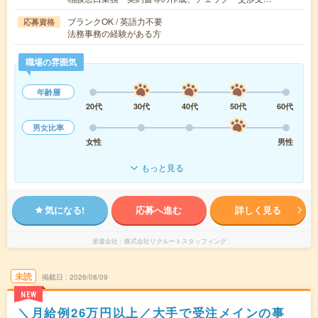
ブランクOK / 英語力不要
応募資格
法務事務の経験がある方
職場の雰囲気
年齢層
20代
30代
40代
50代
60代
男女比率
女性
男性
もっと見る
気になる!
応募へ進む
詳しく見る
派遣会社
株式会社リクルートスタッフィング
未読
掲載日
2026/08/09
NEW
＼月給例26万円以上／大手で受注メインの事