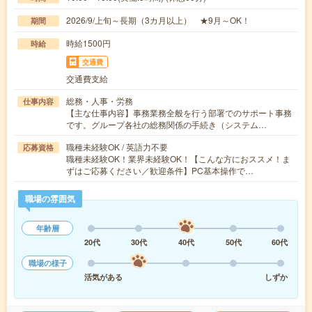
2026/9/上旬～長期（3カ月以上） ★9月～OK！
期間
時給1500円
時給
交通費
交通費支給
総務・人事・労務
仕事内容
【主な仕事内容】事務業務全般を行う部署でのサポート事務
です。グループ各社の総務関係の手続き（システム…
職種未経験OK / 英語力不要
応募資格
職種未経験OK！業界未経験OK！【こんな方におススメ！ま
ずはご応募ください／歓迎条件】PC基本操作で…
職場の雰囲気
年齢層
20代
30代
40代
50代
60代
職場の様子
活気がある
しずか