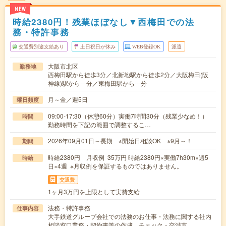
NEW
時給2380円！残業ほぼなし▼西梅田での法
務・特許事務
交通費別途支給あり
土日祝日が休み
WEB登録OK
派遣
大阪市北区
勤務地
西梅田駅から徒歩3分／北新地駅から徒歩2分／大阪梅田(阪
神線)駅から---分／東梅田駅から---分
月～金／週5日
曜日頻度
09:00-17:30（休憩60分）実働7時間30分（残業少なめ！）
時間
勤務時間を下記の範囲で調整するこ…
2026年09月01日～長期 ※開始日相談OK ※9月～！
期間
時給2380円 月収例 35万円 時給2380円×実働7h30m×週5
時給
日×4週 ※月収例を保証するものではありません。
交通費
1ヶ月3万円を上限として実費支給
法務・特許事務
仕事内容
大手鉄道グループ会社での法務のお仕事・法務に関する社内
相談窓口業務・契約書等の作成、チェック・交渉支…