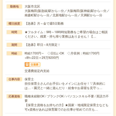
大阪市北区
勤務地
大阪梅田(阪急線)駅から---分／大阪梅田(阪神線)駅から---分／
南森町駅から---分／北新地駅から---分／天満駅から---分
【急募】月～金で週5日勤務
曜日頻度
★フルタイム：9時～18時時短勤務をご希望の場合はご相談
時間
ください。残業・持ち帰り業務はありません！【…
【急募】即日～8月限定！
期間
時給1700円～ ◇日払いOK ◇月収例：時給1700円
時給
×8h×22日＝29万9200円
交通費
交通費規定内支給
保育士
仕事内容
担任保育士さんのお手伝いをメインにお任せ！▽具体的に
は…・園児と一緒に遊んだり・給食やお昼寝を見守っ…
職種未経験OK / ブランクOK / パソコンスキル不要 / 英語力不
応募資格
要
【保育士資格をお持ちの方】★国家・地域限定保育士なども
可※資格があれば保育園でのお仕事が初めての方も…