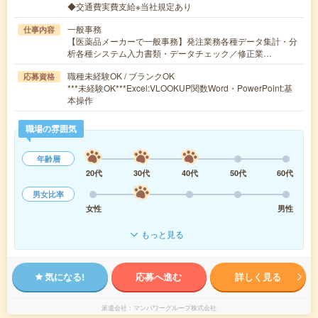
◆交通費実費支給※当社規定あり
一般事務
仕事内容
【医薬品メーカーで一般事務】発注業務各種データ集計・分
析各種システム入力書類・データチェック／修正業…
職種未経験OK / ブランクOK
応募資格
***未経験OK***Excel:VLOOKUP関数Word・PowerPoint:基
本操作
職場の雰囲気
年齢層
20代
30代
40代
50代
60代
男女比率
女性
男性
もっと見る
気になる!
応募へ進む
詳しく見る
派遣会社
マンパワーグループ株式会社