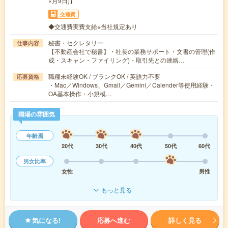
×月9日)】
交通費
◆交通費実費支給※当社規定あり
秘書・セクレタリー
仕事内容
【不動産会社で秘書】・社長の業務サポート・文書の管理(作
成・スキャン・ファイリング)・取引先との連絡…
職種未経験OK / ブランクOK / 英語力不要
応募資格
・Mac／Windows、Gmail／Gemini／Calender等使用経験・
OA基本操作・小規模…
職場の雰囲気
年齢層
20代
30代
40代
50代
60代
男女比率
女性
男性
もっと見る
気になる!
応募へ進む
詳しく見る