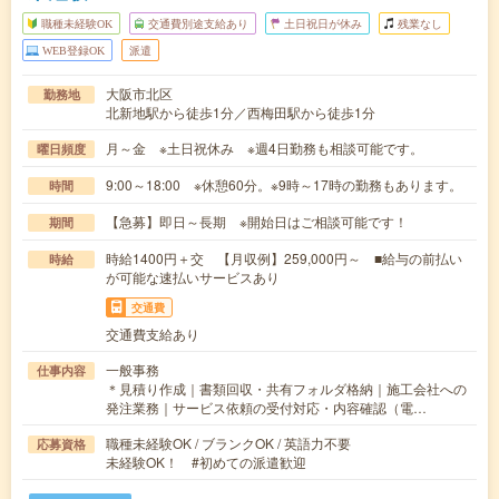
職種未経験OK
交通費別途支給あり
土日祝日が休み
残業なし
WEB登録OK
派遣
大阪市北区
勤務地
北新地駅から徒歩1分／西梅田駅から徒歩1分
月～金 ※土日祝休み ※週4日勤務も相談可能です。
曜日頻度
9:00～18:00 ※休憩60分。※9時～17時の勤務もあります。
時間
【急募】即日～長期 ※開始日はご相談可能です！
期間
時給1400円＋交 【月収例】259,000円～ ■給与の前払い
時給
が可能な速払いサービスあり
交通費
交通費支給あり
一般事務
仕事内容
＊見積り作成｜書類回収・共有フォルダ格納｜施工会社への
発注業務｜サービス依頼の受付対応・内容確認（電…
職種未経験OK / ブランクOK / 英語力不要
応募資格
未経験OK！ #初めての派遣歓迎