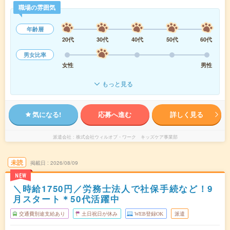
職場の雰囲気
年齢層
20代
30代
40代
50代
60代
男女比率
女性
男性
もっと見る
気になる!
応募へ進む
詳しく見る
派遣会社
株式会社ウィルオブ・ワーク キッズケア事業部
未読
掲載日
2026/08/09
NEW
＼時給1750円／労務士法人で社保手続など！9
月スタート＊50代活躍中
交通費別途支給あり
土日祝日が休み
WEB登録OK
派遣