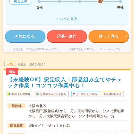
男女比率
女性
男性
もっと見る
気になる!
応募へ進む
詳しく見る
派遣会社
株式会社SMBCキャリアサポート （旧株式会社SMBCヒューマン・キャリア）
未読
掲載日
2026/08/09
NEW
【未経験OK】安定収入！部品組み立てやチェ
ック作業！コツコツ作業中心！
職種未経験OK
交通費別途支給あり
土日祝日が休み
無期雇用派遣
大阪市北区
勤務地
大阪梅田(阪急線)駅から---分／東梅田駅から---分／北新地駅
から---分／大阪天満宮駅から---分／中崎町駅から---分
週5日／月～金（土日休み）
曜日頻度