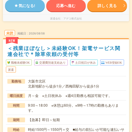
気になる!
応募へ進む
詳しく見る
派遣会社
アデコ株式会社
未読
掲載日
2026/08/08
NEW
＜残業ほぼなし＞未経験OK！架電サービス関
連会社で＊除草依頼の受付等
職種未経験OK
交通費別途支給あり
土日祝日が休み
WEB登録OK
派遣
大阪市北区
勤務地
北新地駅から徒歩1分／西梅田駅から徒歩1分
月～金 ※土日祝休み ※週4日勤務も相談可能です。
曜日頻度
9:00～18:00 ※休憩は60分。※9時～17時の勤務もありま
時間
す。
【急募】即日～短期
期間
時給1500円～1550円＋交 ■給与の前払いが可能な速払いサ
時給