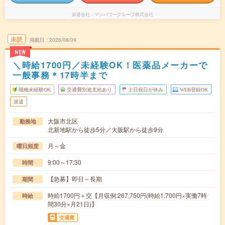
派遣会社
マンパワーグループ株式会社
未読
掲載日
2026/08/09
NEW
＼時給1700円／未経験OK！医薬品メーカーで
一般事務＊17時半まで
職種未経験OK
交通費別途支給あり
土日祝日が休み
WEB登録OK
派遣
大阪市北区
勤務地
北新地駅から徒歩5分／大阪駅から徒歩9分
月～金
曜日頻度
9:00～17:30
時間
【急募】即日～長期
期間
時給1700円＋交【月収例:267,750円(時給1,700円×実働7時
時給
間30分×月21日)】
交通費