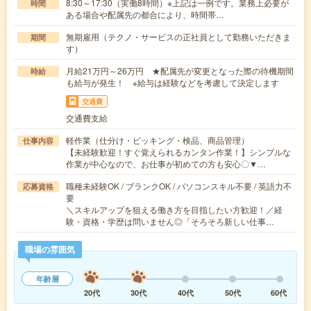
8:30～17:30（実働8時間）※上記は一例です。業務上必要が
時間
ある場合や配属先の都合により、時間帯…
無期雇用（テクノ・サービスの正社員として勤務いただきま
期間
す）
月給21万円～26万円 ★配属先が変更となった際の待機期間
時給
も給与が発生！ ※給与は経験などを考慮して決定します
交通費
交通費支給
軽作業（仕分け・ピッキング・検品、商品管理）
仕事内容
【未経験歓迎！すぐ覚えられるカンタン作業！】シンプルな
作業が中心なので、お仕事が初めての方も安心〇▼…
職種未経験OK / ブランクOK / パソコンスキル不要 / 英語力不
応募資格
要
＼スキルアップを狙える働き方を目指したい方歓迎！／経
験・資格・学歴は問いません◎「そろそろ新しい仕事…
職場の雰囲気
年齢層
20代
30代
40代
50代
60代