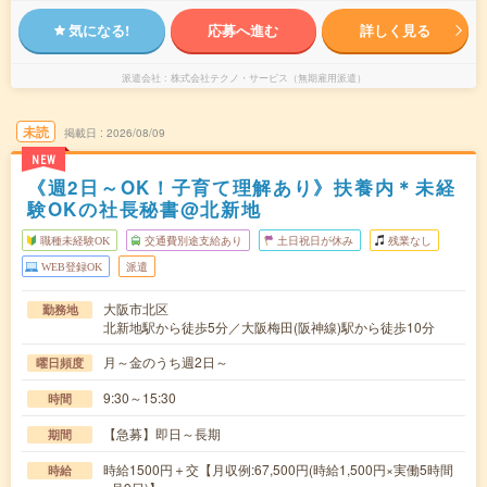
気になる!
応募へ進む
詳しく見る
派遣会社
株式会社テクノ・サービス（無期雇用派遣）
未読
掲載日
2026/08/09
NEW
《週2日～OK！子育て理解あり》扶養内＊未経
験OKの社長秘書@北新地
職種未経験OK
交通費別途支給あり
土日祝日が休み
残業なし
WEB登録OK
派遣
大阪市北区
勤務地
北新地駅から徒歩5分／大阪梅田(阪神線)駅から徒歩10分
月～金のうち週2日～
曜日頻度
9:30～15:30
時間
【急募】即日～長期
期間
時給1500円＋交【月収例:67,500円(時給1,500円×実働5時間
時給