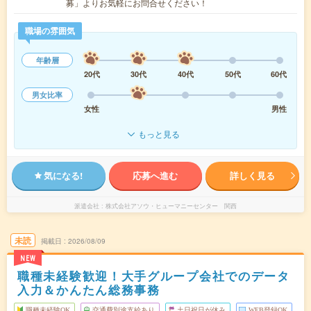
募」よりお気軽にお問合せください！
職場の雰囲気
年齢層
20代
30代
40代
50代
60代
男女比率
女性
男性
もっと見る
気になる!
応募へ進む
詳しく見る
派遣会社
株式会社アソウ・ヒューマニーセンター 関西
未読
掲載日
2026/08/09
NEW
職種未経験歓迎！大手グループ会社でのデータ
入力＆かんたん総務事務
職種未経験OK
交通費別途支給あり
土日祝日が休み
WEB登録OK