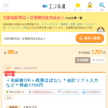
メニュー
気になる!
ログイン
検索
北新地駅周辺
×
交通費別途支給あり
のお仕事一覧
北新地駅の派遣のお仕事情報です。
オフィスワーク・事務系
、
営業・販売・サービス
系
、
クリエイティブ系
などのお仕事を取り揃えています。交通費別途支給ありの条件
の他に、
職種未経験OK
、
友だちと一緒の応募OK
、
残業なし
などのこだわり条件も取
り揃えています。
条件の変更
北新地駅周辺 / 交通費別途支給あり
280
1,701
全
件
平均時給:
円
時給順
新着順
未読
掲載日
2026/08/09
NEW
＜未経験OK＞残業ほぼなし＊会計ソフト入力
など＊時給1700円
職種未経験OK
交通費別途支給あり
土日祝日が休み
WEB登録OK
派遣
大阪市北区
勤務地