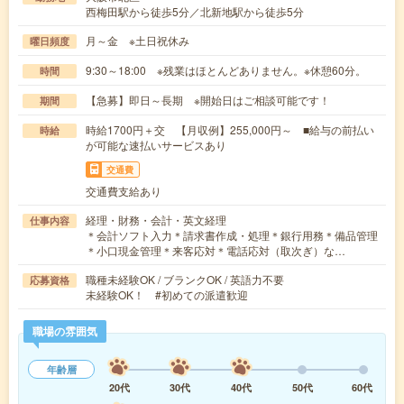
西梅田駅から徒歩5分／北新地駅から徒歩5分
月～金 ※土日祝休み
曜日頻度
9:30～18:00 ※残業はほとんどありません。※休憩60分。
時間
【急募】即日～長期 ※開始日はご相談可能です！
期間
時給1700円＋交 【月収例】255,000円～ ■給与の前払い
時給
が可能な速払いサービスあり
交通費
交通費支給あり
経理・財務・会計・英文経理
仕事内容
＊会計ソフト入力＊請求書作成・処理＊銀行用務＊備品管理
＊小口現金管理＊来客応対＊電話応対（取次ぎ）な…
職種未経験OK / ブランクOK / 英語力不要
応募資格
未経験OK！ #初めての派遣歓迎
職場の雰囲気
年齢層
20代
30代
40代
50代
60代