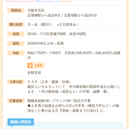
大阪市北区
勤務地
淀屋橋駅から徒歩8分／北新地駅から徒歩5分
月～金（週5日） ※土日祝休み！
曜日頻度
09:00～17:00(実働7時間 休憩1時間)
時間
2026年09月上旬～長期
期間
時給1700円～1760円 月収例 238,000円～246,400円+残業
時給
代
交通費
全額支給
ＣＡＤ（土木・建築・設備）
仕事内容
建設コンサルタントにて、河川構造物の図面作成をお願いし
ます。＊河川構造物（堤防など）の平面・縦断・横…
職種未経験OK / ブランクOK / 英語力不要
応募資格
◆土木系の知識をお持ちの方※力学系（構造力学など）の勉
強をした事がある方【登録～就業までの流れ】(1…
職場の雰囲気