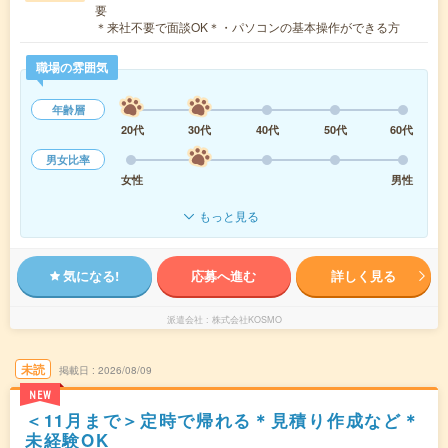
要
＊来社不要で面談OK＊・パソコンの基本操作ができる方
職場の雰囲気
年齢層
20代
30代
40代
50代
60代
男女比率
女性
男性
もっと見る
気になる!
応募へ進む
詳しく見る
派遣会社
株式会社KOSMO
未読
掲載日
2026/08/09
NEW
＜11月まで＞定時で帰れる＊見積り作成など＊
未経験OK