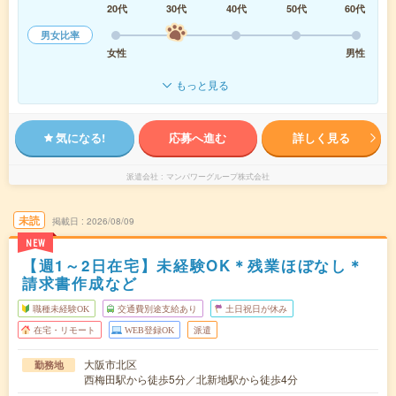
20代
30代
40代
50代
60代
男女比率
女性
男性
もっと見る
気になる!
応募へ進む
詳しく見る
派遣会社
マンパワーグループ株式会社
未読
掲載日
2026/08/09
NEW
【週1～2日在宅】未経験OK＊残業ほぼなし＊
請求書作成など
職種未経験OK
交通費別途支給あり
土日祝日が休み
在宅・リモート
WEB登録OK
派遣
大阪市北区
勤務地
西梅田駅から徒歩5分／北新地駅から徒歩4分