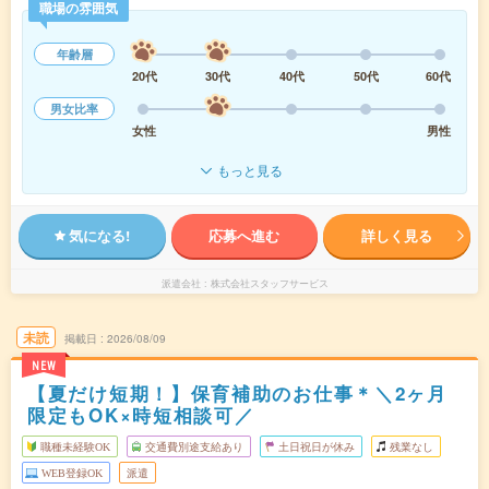
職場の雰囲気
年齢層
20代
30代
40代
50代
60代
男女比率
女性
男性
もっと見る
気になる!
応募へ進む
詳しく見る
派遣会社
株式会社スタッフサービス
未読
掲載日
2026/08/09
NEW
【夏だけ短期！】保育補助のお仕事＊＼2ヶ月
限定もOK×時短相談可／
職種未経験OK
交通費別途支給あり
土日祝日が休み
残業なし
WEB登録OK
派遣