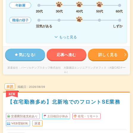
年齢層
20代
30代
40代
50代
60代
職場の様子
活気がある
しずか
もっと見る
気になる!
応募へ進む
詳しく見る
派遣会社
パーソルテンプスタッフ株式会社 大阪建設エンジニアリングオフィス（大阪CADチー
ム）
未読
掲載日
2026/08/09
NEW
【在宅勤務多め】北新地でのフロントSE業務
交通費別途支給あり
土日祝日が休み
在宅・リモート
WEB登録OK
派遣