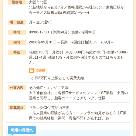
大阪市北区
勤務地
北新地駅から徒歩7分／西梅田駅から徒歩8分／東梅田駅か
ら---分／大阪梅田(阪神線)駅から---分
月～金／週5日
曜日頻度
09:00-17:30（休憩60分）実働7時間30分
時間
2026年09月01日～長期 ※開始日相談OK ※09月～
期間
時給2130円 月収例 34万0800円 時給2130円×実働7h30m×
時給
週5日×4週+残業10h ※月収例を保証するものではありませ
ん。
交通費
1ヶ月3万円を上限として実費支給
その他IT・エンジニア系
仕事内容
大手通信会社にて各種ITサービスのフロントSE業務・支店の
営業と同行し、顧客のニーズヒアリング、仕様…
ブランクOK / 英語力不要
応募資格
・法人営業の経験がある方・インフラの知見がある方【IT業
界での就業経験（期間・資格不問）があれば、あ…
職場の雰囲気