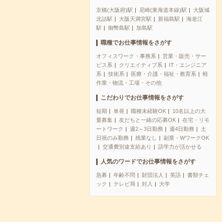
京橋(大阪府)駅
尼崎(東海道本線)駅
大阪城
北詰駅
大阪天満宮駅
新福島駅
海老江
駅
御幣島駅
加島駅
職種でお仕事情報をさがす
オフィスワーク・事務系
営業・販売・サー
ビス系
クリエイティブ系
IT・エンジニア
系
技術系
医療・介護・福祉・教育系
軽
作業・物流・工場・その他
こだわりでお仕事情報をさがす
短期
単発
職種未経験OK
10名以上の大
量募集
友だちと一緒の応募OK
在宅・リモ
ートワーク
週2～3日勤務
週4日勤務
土
日祝のみ勤務
残業なし
副業・WワークOK
交通費別途支給あり
語学力が活かせる
人気のワードでお仕事情報をさがす
急募
年齢不問
財団法人
英語
書類チェ
ック
テレビ局
封入
大学