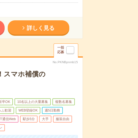
詳しく見る
一括
応募
No.PKNBpnmb15
け！スマホ補償の
新卒OK
10名以上の大量募集
複数名募集
ゅふ歓迎
WEB登録OK
週5日勤務
IT通信Web
駅歩5分
大手
服装自由
ン