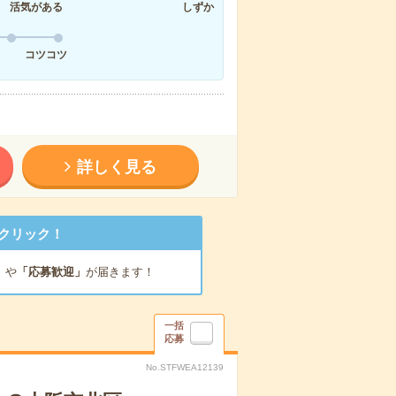
活気がある
しずか
コツコツ
詳しく見る
クリック！
」
や
「応募歓迎」
が届きます！
一括
応募
No.STFWEA12139