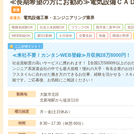
≪長期希望の方にお勧め≫電気設備ＣＡ
派遣
電気設備工事・エンジニアリング業界
派遣先
職種未経験OK
社会人未経験OK
ブランクOK
既卒第二新卒OK
英語
WEB登録OK
週5日勤務
土日祝休
交費支給
制服
職場が禁煙
ここがポイント！
≪来社不要！カンタンWEB登録≫月収例28万8000円！
社会貢献度の高いサービスに携われます！【全国1万5000件以上の
ンジニア系派遣会社の中でも最大規模！憧れの大手・有名企業のお仕
フスタイルに合わせた働き方のできるお仕事、経験を活かせる・スキ
能です。ご応募後、お気軽にご相談ください！
勤務地
大阪市北区
北新地駅から徒歩11分
曜日頻度
月～金(土日休み）
時間
8:30～17:30（休憩:60分）