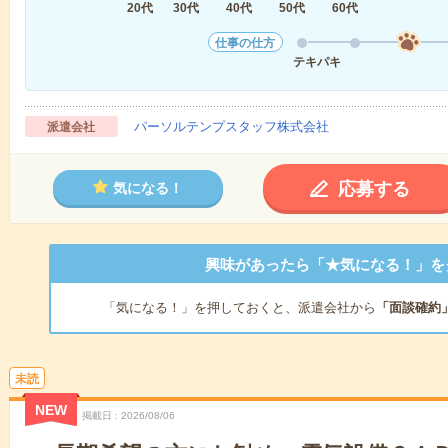
20代
30代
40代
50代
60代
仕事の仕方
テキパキ
パーソルテンプスタッフ株式会社
派遣会社
応募する
気になる！
興味があったら「★気になる！」を
「気になる！」を押しておくと、派遣会社から
「面談確約
未読
NEW
掲載日
2026/08/06