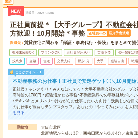
未読
NEW
掲載日
2026/08/06
正社員前提＊【大手グループ】不動産会
方歓迎！10月開始＊事務
紹介予定派遣
正社員への
賃貸住宅に関わる「保証・事務代行・保険」をまとめて提
派遣先
職種未経験OK
ブランクOK
正社員登用あり
英語不要
40～50代活
残業少
金融
住宅
交費支給
駅歩5分
大手
服装自由
職場
ここがポイント！
不動産事務のお仕事！正社員で安定ゲット〇＼10月開始
正社員チャンスあり＊みんな知ってる＊大手不動産会社のグループ会社！
高時給の1700円＊経験活かせる事務○不動産業界での事務経験が少し
↑テキパキとメリハリつけながらお仕事したい方向け！残業も少な目
のお仕事が豊富なテンプスタッフ。あなたの「やってみたい」を大切
を見る
勤務地
大阪市北区
北新地駅から徒歩3分／西梅田駅から徒歩4分／東梅田駅か