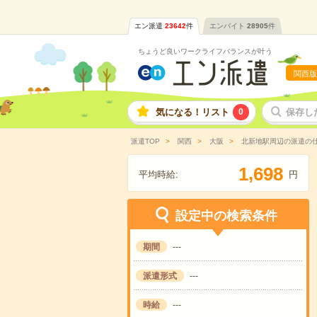
エン派遣
23642
件
エンバイト
28905
件
ちょうど良いワークライフバランスが叶う
関西版
気になる！リスト
0
保存し
派遣TOP
関西
大阪
北新地駅周辺の派遣の
,
1
6
9
8
平均時給:
円
設定中の検索条件
期間
---
派遣形式
---
時給
---