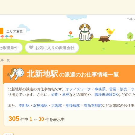
ヘル
エリア変更
た希望条件
お気に入りの派遣会社
仕事一覧
北新地駅
の派遣のお仕事情報一覧
北新地駅の派遣のお仕事情報です。
オフィスワーク・事務系
、
営業・販売・サ
り揃えています。さらに、
短期
・
単発
などの期間や、
職種未経験OK
などのこ
また、
本町駅
・
淀屋橋駅
・
大阪駅
・
肥後橋駅
・
堺筋本町駅
など近隣駅のお仕事
305
1
30
件中
～
件を表示中