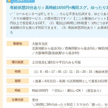
ここがポイント！
有給休憩20分あり♬高時給1650円×梅田スグ。ゆった
✅「コールセンターは忙しそう…」そんな不安を払拭する、ゆとりあ
「スマホ補償サービス」の受付窓口です！✅【ここが最強のメリット】（
円以上で安定収入をGET。（2）電話は1時間に3件程度！ 1件につき
未経験の方も焦らず対応できます。（3）有給休憩20分あり！ お昼
る
勤務地
大阪市北区
北新地駅から徒歩3分／西梅田駅から徒歩5分／梅田(地
／大阪梅田(阪急線)駅から徒歩8分
曜日頻度
土日祝含む週5日※平日のみも可能
時間
（1）8：45～17：45（2）11：15～20：15（無給休
期間
＜急募＞8月21日～長期 ※試用期間として最長14日間
時給
時給1650円 ＊日払い・週払いOK！（規定あり）
仕事内容
受付
＼1時間に3件のゆったり対応！スマホの「困った」