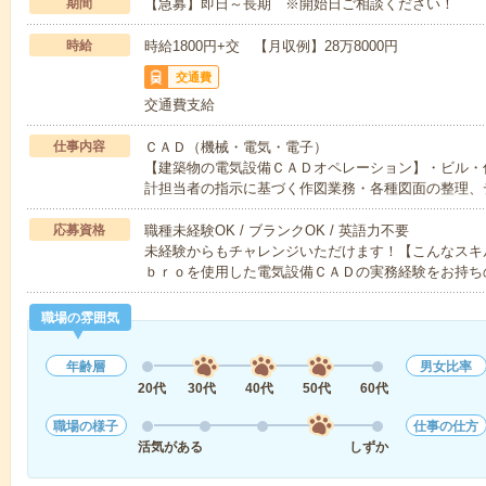
期間
【急募】即日～長期 ※開始日ご相談ください！
時給
時給1800円+交 【月収例】28万8000円
交通費
交通費支給
仕事内容
ＣＡＤ（機械・電気・電子）
【建築物の電気設備ＣＡＤオペレーション】・ビル・
計担当者の指示に基づく作図業務・各種図面の整理、
応募資格
職種未経験OK / ブランクOK / 英語力不要
未経験からもチャレンジいただけます！【こんなスキ
ｂｒｏを使用した電気設備ＣＡＤの実務経験をお持ち
職場の雰囲気
年齢層
男女比率
20代
30代
40代
50代
60代
職場の様子
仕事の仕方
活気がある
しずか