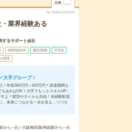
応募
No.TSW26-0581879
社・業界経験ある
供するサポート会社
躍
WEB登録OK
週5日勤務
平日休
が禁煙
／大手グループ！
年収369万円～453万円＊派遣期間も
でもあればOK！大手でもっとスキルUP↑
ですよ＊髪型やネイルも自由！未経験歓迎
に、未来につながる一歩を支え…
つづき
ら---分／大阪梅田(阪神線)駅から---分