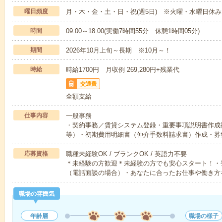
曜日頻度
月・木・金・土・日・祝(週5日) ※火曜・水曜日休
時間
09:00～18:00(実働7時間55分 休憩1時間05分)
期間
2026年10月上旬～長期 ※10月～！
時給
時給1700円 月収例 269,280円+残業代
交通費
全額支給
仕事内容
一般事務
・契約事務／賃貸システム登録・重要事項説明書作成
等）・初期費用明細書（仲介手数料請求書）作成・募
応募資格
職種未経験OK / ブランクOK / 英語力不要
＊未経験の方歓迎＊未経験の方でも安心スタート！・
（電話面談の場合）・あなたに合ったお仕事や働き方
職場の雰囲気
年齢層
職場の様子