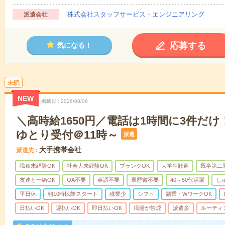
株式会社スタッフサービス・エンジニアリング
派遣会社
応募する
気になる！
未読
NEW
掲載日
2026/08/06
＼高時給1650円／電話は1時間に3件だ
ゆとり受付＠11時～
派遣
大手携帯会社
派遣先
職種未経験OK
社会人未経験OK
ブランクOK
大学生歓迎
既卒第二
友達と一緒OK
OA不要
英語不要
履歴書不要
40～50代活躍
し
平日休
朝10時以降スタート
残業少
シフト
副業・WワークOK
日払いOK
週払いOK
即日払いOK
職場が禁煙
派遣多
ルーティ