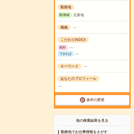
勤務地
北新地
駅/路線
職種
---
こだわりINDEX
---
絶対
---
できれば
キーワード
---
あなたのプロフィール
---
条件の変更
他の検索結果を見る
勤務地でお仕事情報をさがす