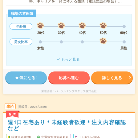
時、キャリアを一緒に考える面談（電話面談の場合）…
職場の雰囲気
年齢層
20代
30代
40代
50代
60代
男女比率
女性
男性
もっと見る
気になる!
応募へ進む
詳しく見る
派遣会社
パーソルテンプスタッフ株式会社
未読
掲載日
2026/08/08
NEW
週1日在宅あり＊未経験者歓迎＊注文内容確認
など
職種未経験OK
交通費別途支給あり
土日祝日が休み