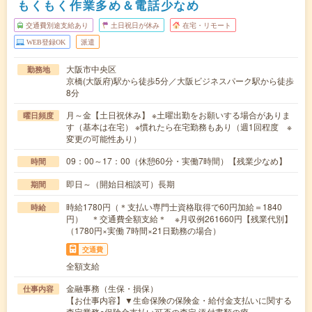
もくもく作業多め＆電話少なめ
交通費別途支給あり
土日祝日が休み
在宅・リモート
WEB登録OK
派遣
大阪市中央区
勤務地
京橋(大阪府)駅から徒歩5分／大阪ビジネスパーク駅から徒歩
8分
月～金【土日祝休み】 ※土曜出勤をお願いする場合がありま
曜日頻度
す（基本は在宅） ※慣れたら在宅勤務もあり（週1回程度 ※
変更の可能性あり）
09：00～17：00（休憩60分・実働7時間）【残業少なめ】
時間
即日～（開始日相談可）長期
期間
時給1780円（＊支払い専門士資格取得で60円加給＝1840
時給
円） ＊交通費全額支給＊ ※月収例261660円【残業代別】
（1780円×実働 7時間×21日勤務の場合）
交通費
全額支給
金融事務（生保・損保）
仕事内容
【お仕事内容】▼生命保険の保険金・給付金支払いに関する
査定業務○保険金支払い可否の査定 添付書類の療…