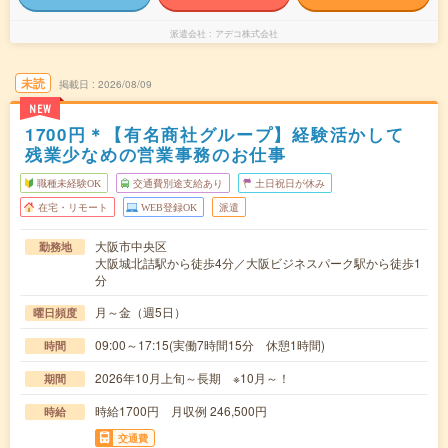
派遣会社
アデコ株式会社
未読
掲載日
2026/08/09
NEW
1700円＊【有名商社グループ】経験活かして
残業少なめの営業事務のお仕事
職種未経験OK
交通費別途支給あり
土日祝日が休み
在宅・リモート
WEB登録OK
派遣
大阪市中央区
勤務地
大阪城北詰駅から徒歩4分／大阪ビジネスパーク駅から徒歩1
分
月～金（週5日）
曜日頻度
09:00～17:15(実働7時間15分 休憩1時間)
時間
2026年10月上旬～長期 ※10月～！
期間
時給1700円 月収例 246,500円
時給
交通費