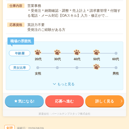
営業事務
仕事内容
＊受発注＊納期確認・調整＊売上計上＊請求書管理＊付随す
る電話・メール対応【OAスキル】入力・修正がで…
英語力不要
応募資格
受発注のご経験がある方
職場の雰囲気
年齢層
20代
30代
40代
50代
60代
男女比率
女性
男性
もっと見る
気になる!
応募へ進む
詳しく見る
派遣会社
パーソルテンプスタッフ株式会社
未読
掲載日
2026/08/09