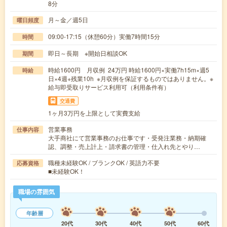
8分
月～金／週5日
曜日頻度
09:00-17:15（休憩60分）実働7時間15分
時間
即日～長期 ※開始日相談OK
期間
時給1600円 月収例 24万円 時給1600円×実働7h15m×週5
時給
日×4週+残業10h ※月収例を保証するものではありません。※
給与即受取りサービス利用可（利用条件有）
交通費
1ヶ月3万円を上限として実費支給
営業事務
仕事内容
大手商社にて営業事務のお仕事です・受発注業務・納期確
認、調整・売上計上・請求書の管理・仕入れ先とやり…
職種未経験OK / ブランクOK / 英語力不要
応募資格
■未経験OK！
職場の雰囲気
年齢層
20代
30代
40代
50代
60代