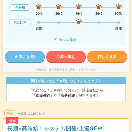
年齢層
20代
30代
40代
50代
60代
男女比率
女性
男性
もっと見る
気になる!
応募へ進む
詳しく見る
派遣会社
株式会社東京海上日動キャリアサービス
興味があったら「★気になる！」をタップ！
「気になる！」を押しておくと、派遣会社から
「面談確約」
や
「応募歓迎」
が届きます！
未読
掲載日
2026/08/10
NEW
長期×高時給！システム開発/上流SE＠