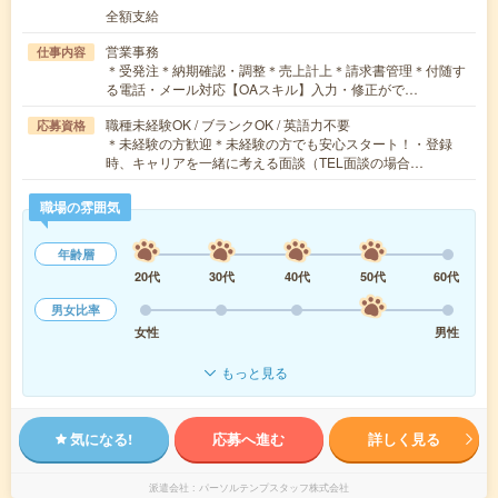
全額支給
営業事務
仕事内容
＊受発注＊納期確認・調整＊売上計上＊請求書管理＊付随す
る電話・メール対応【OAスキル】入力・修正がで…
職種未経験OK / ブランクOK / 英語力不要
応募資格
＊未経験の方歓迎＊未経験の方でも安心スタート！・登録
時、キャリアを一緒に考える面談（TEL面談の場合…
職場の雰囲気
年齢層
20代
30代
40代
50代
60代
男女比率
女性
男性
もっと見る
気になる!
応募へ進む
詳しく見る
派遣会社
パーソルテンプスタッフ株式会社