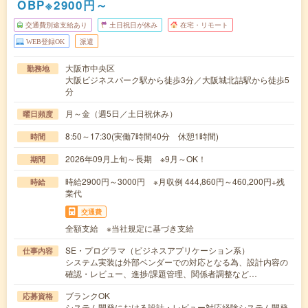
OBP※2900円～
交通費別途支給あり
土日祝日が休み
在宅・リモート
WEB登録OK
派遣
大阪市中央区
勤務地
大阪ビジネスパーク駅から徒歩3分／大阪城北詰駅から徒歩5
分
月～金（週5日／土日祝休み）
曜日頻度
8:50～17:30(実働7時間40分 休憩1時間)
時間
2026年09月上旬～長期 ※9月～OK！
期間
時給2900円～3000円 ※月収例 444,860円～460,200円+残
時給
業代
交通費
全額支給 ※当社規定に基づき支給
SE・プログラマ（ビジネスアプリケーション系）
仕事内容
システム実装は外部ベンダーでの対応となる為、設計内容の
確認・レビュー、進捗/課題管理、関係者調整など…
ブランクOK
応募資格
システム開発における設計・レビュー対応経験システム開発