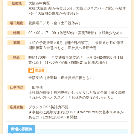
大阪市中央区
勤務地
京橋(大阪府)駅から徒歩5分／大阪ビジネスパーク駅から徒歩
7分／大阪城公園駅から徒歩8分
就業曜日／月～金（土日祝休み）
曜日頻度
09：00～17：00（休憩60分・実働7時間）＜残業少なめ＞
時間
＜紹介予定派遣＞9月（開始日相談可）～最長６か月の派遣
期間
期間後双方合意のもと、正社員へ登用予定
時給1700円 ＊交通費全額支給＊ ※月収例249900円【残
時給
業代別】（1700円×実働 7時間×21日勤務の場合）
交通費
全額支給（派遣時・正社員登用後ともに）
一般事務
仕事内容
正社員が前提！福利厚生がしっかりした安定企業！長く勤務
されたい方へオススメ！＊お休みの制度がしっかり…
ブランクOK / 英語力不要
応募資格
★事務のご経験があればOK！★Word/Excelの基本スキルが
ある方（ExcelはSUM・IF関数…
職場の雰囲気