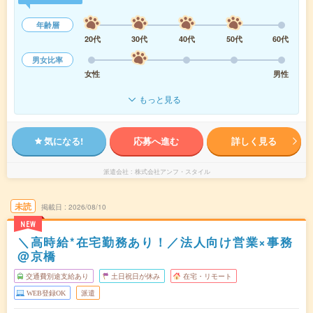
年齢層
20代
30代
40代
50代
60代
男女比率
女性
男性
もっと見る
気になる!
応募へ進む
詳しく見る
派遣会社
株式会社アンフ・スタイル
未読
掲載日
2026/08/10
NEW
＼高時給*在宅勤務あり！／法人向け営業×事務
@京橋
交通費別途支給あり
土日祝日が休み
在宅・リモート
WEB登録OK
派遣