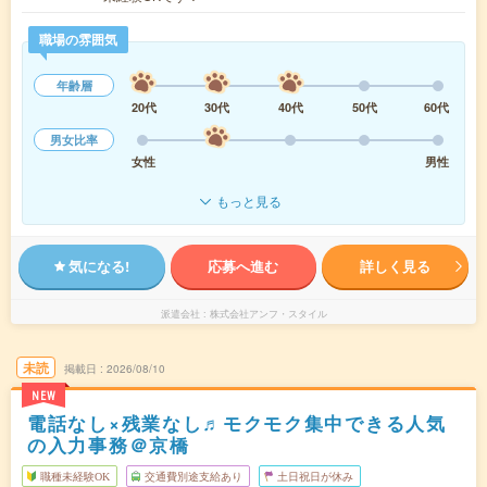
職場の雰囲気
年齢層
20代
30代
40代
50代
60代
男女比率
女性
男性
もっと見る
気になる!
応募へ進む
詳しく見る
派遣会社
株式会社アンフ・スタイル
未読
掲載日
2026/08/10
NEW
電話なし×残業なし♬モクモク集中できる人気
の入力事務＠京橋
職種未経験OK
交通費別途支給あり
土日祝日が休み