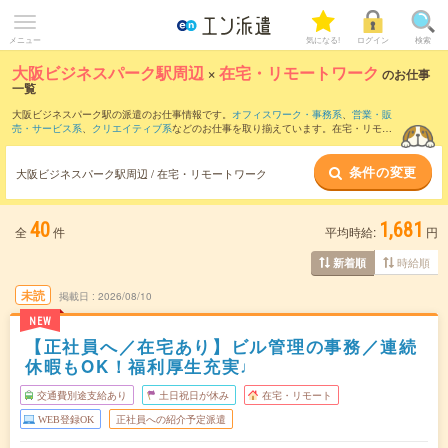
メニュー
気になる!
ログイン
検索
大阪ビジネスパーク駅周辺
×
在宅・リモートワーク
のお仕事
一覧
大阪ビジネスパーク駅の派遣のお仕事情報です。
オフィスワーク・事務系
、
営業・販
売・サービス系
、
クリエイティブ系
などのお仕事を取り揃えています。在宅・リモー
トワークの条件の他に、
交通費別途支給あり
、
職種未経験OK
、
友だちと一緒の応募O
K
などのこだわり条件も取り揃えています。
条件の変更
大阪ビジネスパーク駅周辺 / 在宅・リモートワーク
40
1,681
全
件
平均時給:
円
時給順
新着順
未読
掲載日
2026/08/10
NEW
【正社員へ／在宅あり】ビル管理の事務／連続
休暇もOK！福利厚生充実♩
交通費別途支給あり
土日祝日が休み
在宅・リモート
WEB登録OK
正社員への紹介予定派遣