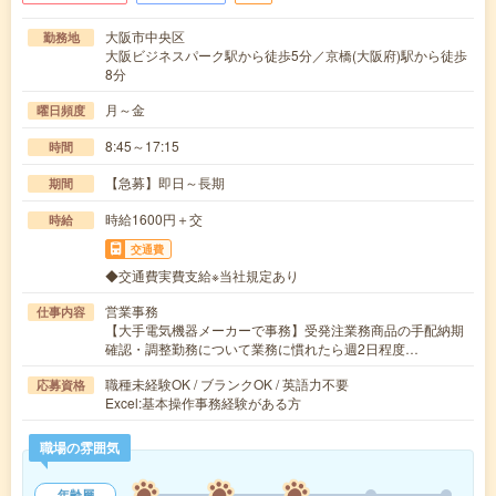
大阪市中央区
勤務地
大阪ビジネスパーク駅から徒歩5分／京橋(大阪府)駅から徒歩
8分
月～金
曜日頻度
8:45～17:15
時間
【急募】即日～長期
期間
時給1600円＋交
時給
交通費
◆交通費実費支給※当社規定あり
営業事務
仕事内容
【大手電気機器メーカーで事務】受発注業務商品の手配納期
確認・調整勤務について業務に慣れたら週2日程度…
職種未経験OK / ブランクOK / 英語力不要
応募資格
Excel:基本操作事務経験がある方
職場の雰囲気
年齢層