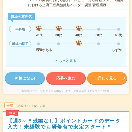
における上流工程業務経験ベンダー調整/管理業務…
職場の雰囲気
年齢層
20代
30代
40代
50代
60代
職場の様子
活気がある
しずか
もっと見る
気になる!
応募へ進む
詳しく見る
派遣会社
パーソルエクセルHRパートナーズ株式会社（エンジニア部門）
未読
掲載日
2026/08/10
NEW
【週3～＊残業なし】ポイントカードのデータ
入力！未経験でも研修有で安定スタート＊