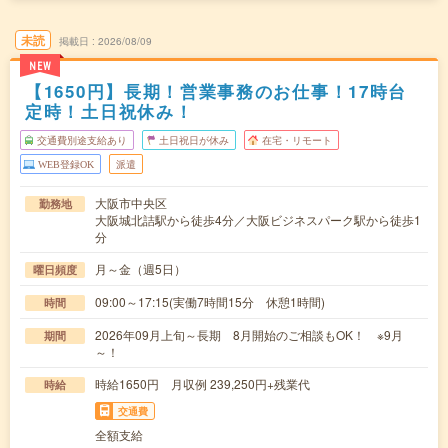
未読
掲載日
2026/08/09
NEW
【1650円】長期！営業事務のお仕事！17時台
定時！土日祝休み！
交通費別途支給あり
土日祝日が休み
在宅・リモート
WEB登録OK
派遣
大阪市中央区
勤務地
大阪城北詰駅から徒歩4分／大阪ビジネスパーク駅から徒歩1
分
月～金（週5日）
曜日頻度
09:00～17:15(実働7時間15分 休憩1時間)
時間
2026年09月上旬～長期 8月開始のご相談もOK！ ※9月
期間
～！
時給1650円 月収例 239,250円+残業代
時給
交通費
全額支給