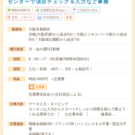
センターで項目チェック＆入力など事務
職種未経験OK
交通費別途支給あり
土日祝日が休み
在宅・リモート
WEB登録OK
派遣
大阪市都島区
勤務地
京橋(大阪府)駅から徒歩5分／大阪ビジネスパーク駅から徒歩
5分／大阪城公園駅から徒歩7分
月～金の週5日勤務
曜日頻度
9：00～17：00(実働7時間/休憩60分)
時間
入社～長期 ※8月～、9月～も相談可！
期間
時給1600円 +交通費
時給
交通費
交通費支給あり(当社規定による)
データ入力・タイピング
仕事内容
カンタンな入力からスタート✐しっかり段階を踏んで教えて
くれる環境です♩〖 お仕事内容 〗 ・健康診…
職種未経験OK / ブランクOK / パソコンスキル不要 / 英語力不
応募資格
要
未経験OKです！