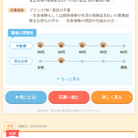
ブランクOK / 英語力不要
応募資格
・生命保険もしくは損害保険や共済の保険金支払いの業務経
験をお持ちの方や、 生命保険の用語や仕組みが少…
職場の雰囲気
年齢層
20代
30代
40代
50代
60代
男女比率
女性
男性
もっと見る
気になる!
応募へ進む
詳しく見る
派遣会社
株式会社東京海上日動キャリアサービス
未読
掲載日
2026/08/08
NEW