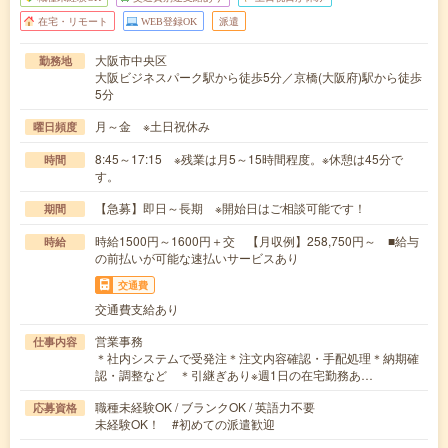
在宅・リモート
WEB登録OK
派遣
大阪市中央区
勤務地
大阪ビジネスパーク駅から徒歩5分／京橋(大阪府)駅から徒歩
5分
月～金 ※土日祝休み
曜日頻度
8:45～17:15 ※残業は月5～15時間程度。※休憩は45分で
時間
す。
【急募】即日～長期 ※開始日はご相談可能です！
期間
時給1500円～1600円＋交 【月収例】258,750円～ ■給与
時給
の前払いが可能な速払いサービスあり
交通費
交通費支給あり
営業事務
仕事内容
＊社内システムで受発注＊注文内容確認・手配処理＊納期確
認・調整など ＊引継ぎあり※週1日の在宅勤務あ…
職種未経験OK / ブランクOK / 英語力不要
応募資格
未経験OK！ #初めての派遣歓迎