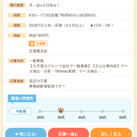
月～金※土日休み！
曜日頻度
8:50～17:30(実働:7時間40分) (休憩60分)
時間
2026/10/上旬～長期（3カ月以上） ★10月～OK！
期間
時給1800円
時給
交通費
交通費支給
一般事務
仕事内容
【大手電力グループ会社で一般事務】【主な仕事内容】デー
タ抽出・分析・Tableau業務・データ抽出・…
英語力不要
応募資格
事務経験者歓迎です＊
職場の雰囲気
年齢層
20代
30代
40代
50代
60代
気になる!
応募へ進む
詳しく見る