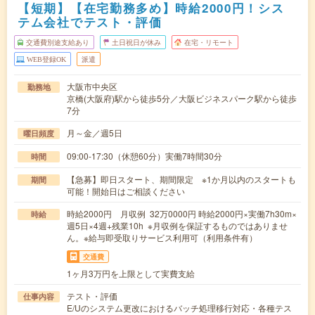
【短期】【在宅勤務多め】時給2000円！シス
テム会社でテスト・評価
交通費別途支給あり
土日祝日が休み
在宅・リモート
WEB登録OK
派遣
大阪市中央区
勤務地
京橋(大阪府)駅から徒歩5分／大阪ビジネスパーク駅から徒歩
7分
月～金／週5日
曜日頻度
09:00-17:30（休憩60分）実働7時間30分
時間
【急募】即日スタート、期間限定 ※1か月以内のスタートも
期間
可能！開始日はご相談ください
時給2000円 月収例 32万0000円 時給2000円×実働7h30m×
時給
週5日×4週+残業10h ※月収例を保証するものではありませ
ん。※給与即受取りサービス利用可（利用条件有）
交通費
1ヶ月3万円を上限として実費支給
テスト・評価
仕事内容
E/Uのシステム更改におけるバッチ処理移行対応・各種テス