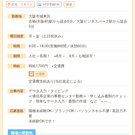
在宅・リモート
WEB登録OK
派遣
大阪市城東区
勤務地
京橋(大阪府)駅から徒歩5分／大阪ビジネスパーク駅から徒歩
5分
月～金（土日祝休み）
曜日頻度
9:00～18:00(実働8時間／休憩60分)
時間
入社～長期！ ※8月～、9月～も相談可！
期間
時給1700円 +交通費
時給
交通費
交通費支給あり(当社規定による)
データ入力・タイピング
仕事内容
≪通信系企業の事務センター勤務≫・申し込み書類のチェッ
ク・簡単なデータ入力・書類の作成 など゜+.―…
職種未経験OK / ブランクOK / パソコンスキル不要 / 英語力不
応募資格
要
未経験OKです！
職場の雰囲気