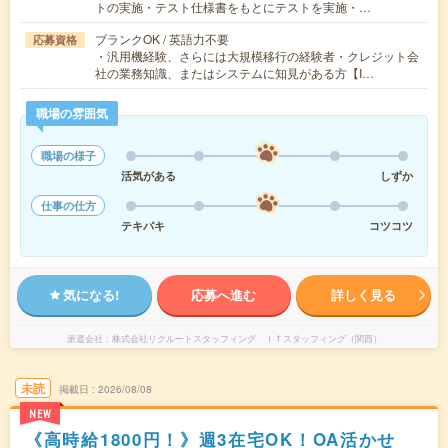
トの実施・テスト仕様書をもとにテストを実施・…
ブランクOK / 英語力不要
応募資格
・汎用機経験、さらには大規模移行の経験者・クレジット会
社の業務知識、またはシステムに知見がある方【I…
職場の雰囲気
職場の様子
活気がある
しずか
仕事の仕方
テキパキ
コツコツ
気になる!
応募へ進む
詳しく見る
派遣会社
株式会社リクルートスタッフィング ＩＴスタッフィング（関西）
未読
掲載日
2026/08/08
NEW
《高時給1800円！》週3在宅OK！OA活かせ