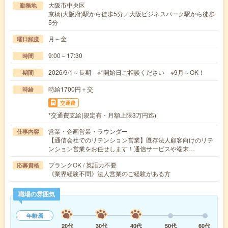
大阪市中央区
勤務地
京橋(大阪府)駅から徒歩5分／大阪ビジネスパーク駅から徒歩
5分
月～金
曜日頻度
9:00～17:30
時間
2026/9/1～長期 ※*開始日ご相談ください ※9月～OK！
期間
時給1700円＋交
時給
交通費
*交通費支給(規定有・月額上限3万円迄)
営業・企画営業・ラウンダー
仕事内容
【通信会社でのリテンション営業】既存法人顧客向けのリテ
ンション営業をお任せします！通信サービスや端末…
ブランクOK / 英語力不要
応募資格
《業界経験不問》法人営業のご経験がある方
職場の雰囲気
年齢層
20代
30代
40代
50代
60代