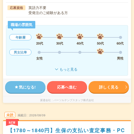
英語力不要
応募資格
受発注のご経験がある方
職場の雰囲気
年齢層
20代
30代
40代
50代
60代
男女比率
女性
男性
もっと見る
気になる!
応募へ進む
詳しく見る
派遣会社
パーソルテンプスタッフ株式会社
未読
掲載日
2026/08/09
NEW
【1780～1840円】生保の支払い査定事務・PC