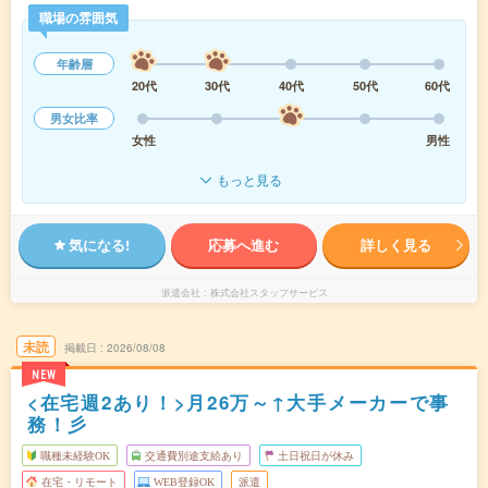
職場の雰囲気
年齢層
20代
30代
40代
50代
60代
男女比率
女性
男性
もっと見る
気になる!
応募へ進む
詳しく見る
派遣会社
株式会社スタッフサービス
未読
掲載日
2026/08/08
NEW
<在宅週2あり！>月26万～↑大手メーカーで事
務！彡
職種未経験OK
交通費別途支給あり
土日祝日が休み
在宅・リモート
WEB登録OK
派遣