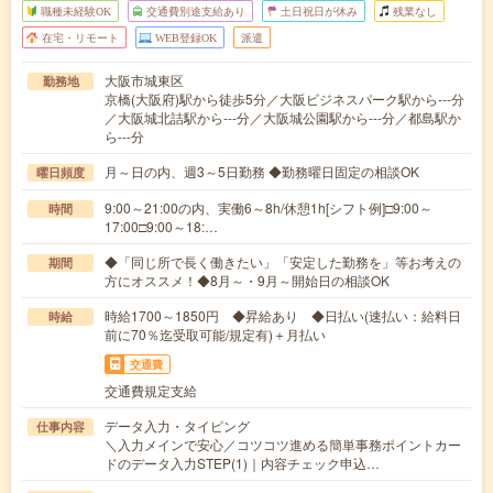
職種未経験OK
交通費別途支給あり
土日祝日が休み
残業なし
在宅・リモート
WEB登録OK
派遣
大阪市城東区
勤務地
京橋(大阪府)駅から徒歩5分／大阪ビジネスパーク駅から---分
／大阪城北詰駅から---分／大阪城公園駅から---分／都島駅か
ら---分
月～日の内、週3～5日勤務 ◆勤務曜日固定の相談OK
曜日頻度
9:00～21:00の内、実働6～8h/休憩1h[シフト例]□9:00～
時間
17:00□9:00～18:…
◆「同じ所で長く働きたい」「安定した勤務を」等お考えの
期間
方にオススメ！◆8月～・9月～開始日の相談OK
時給1700～1850円 ◆昇給あり ◆日払い(速払い：給料日
時給
前に70％迄受取可能/規定有)＋月払い
交通費
交通費規定支給
データ入力・タイピング
仕事内容
＼入力メインで安心／コツコツ進める簡単事務ポイントカー
ドのデータ入力STEP(1)｜内容チェック申込…