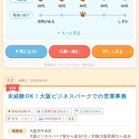
20代
30代
40代
50代
60代
職場の様子
活気がある
しずか
もっと見る
気になる!
応募へ進む
詳しく見る
派遣会社
マンパワーグループ株式会社
未読
掲載日
2026/08/08
NEW
未経験OK！大阪ビジネスパークでの営業事務
職種未経験OK
交通費別途支給あり
土日祝日が休み
在宅・リモート
WEB登録OK
派遣
大阪市中央区
勤務地
大阪ビジネスパーク駅から徒歩1分／京橋(大阪府)駅から徒歩