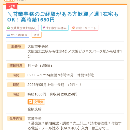
NEW
＼営業事務のご経験がある方歓迎／週1在宅も
OK！高時給1650円
交通費別途支給あり
土日祝日が休み
在宅・リモート
WEB登録OK
派遣
大阪市中央区
勤務地
大阪城北詰駅から徒歩4分／大阪ビジネスパーク駅から徒歩1
分
月～金（週5日）
曜日頻度
09:00～17:15(実働7時間15分 休憩1時間)
時間
2026年09月上旬～長期 ※9月～！
期間
時給1650円 月収例 239,250円
時給
交通費
全額支給
営業事務
仕事内容
＊受発注＊納期確認・調整＊売上計上＊請求書管理＊付随す
る電話・メール対応【OAスキル】入力・修正がで…