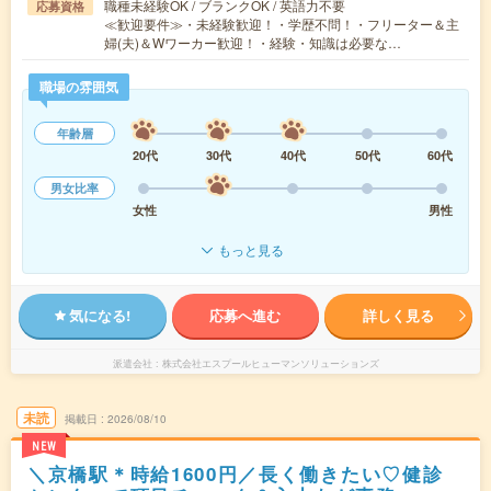
職種未経験OK / ブランクOK / 英語力不要
応募資格
≪歓迎要件≫・未経験歓迎！・学歴不問！・フリーター＆主
婦(夫)＆Wワーカー歓迎！・経験・知識は必要な…
職場の雰囲気
年齢層
20代
30代
40代
50代
60代
男女比率
女性
男性
もっと見る
気になる!
応募へ進む
詳しく見る
派遣会社
株式会社エスプールヒューマンソリューションズ
未読
掲載日
2026/08/10
NEW
＼京橋駅＊時給1600円／長く働きたい♡健診