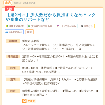
未読
掲載日
2026/08/06
NEW
【週2日～】少人数だから負担すくなめ＊レク
や食事のサポートなど
職種未経験OK
交通費別途支給あり
土日祝日が休み
残業なし
WEB登録OK
派遣
浜松市浜名区
勤務地
フルーツパーク駅から---分／岡地駅から---分／金指駅から---
分／常葉大学前駅から---分／三ケ日駅から---分
週2日～OK ■曜日固定の相談OK！ ■希望の曜日があればご相
曜日頻度
談ください！
9:00～18:00（休憩60分）■ご希望があれば下記シフトも
時間
OK！早番 7:00～16:00遅番 …
【現在も積極採用中！急募！】2カ月～ ■ご応募から最短2
期間
～3日後の就業も相談可能です！
無資格未経験：時給1400円～ ■週払いOK ■扶養内OK ■
時給
日収1万1200円以上
交通費