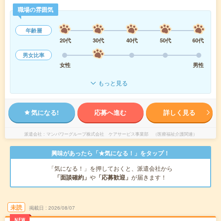
職場の雰囲気
年齢層
20代
30代
40代
50代
60代
男女比率
女性
男性
もっと見る
気になる!
応募へ進む
詳しく見る
派遣会社
マンパワーグループ株式会社 ケアサービス事業部 （医療福祉介護関連）
興味があったら「★気になる！」をタップ！
「気になる！」を押しておくと、派遣会社から
「面談確約」
や
「応募歓迎」
が届きます！
未読
掲載日
2026/08/07
NEW