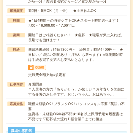
から---分／奥浜名湖駅から---分／都筑駅から---分
週2日～5日OK（月～金） ★土日休みOK
曜日頻度
★1日4時間～の時短シフトOK★スタート時間選べます！
時間
7:00～16:009:00～17:0011:…
開始日はご相談ください！ ★急募 ★職場が気に入れば、
期間
長期でも働けます！
無資格未経験：時給1300円～ 経験者：時給1400円～ ★
時給
日払い／週払い制度あり（月払いも選べます）※稼働開始時
は手続き完了次第のお支払いとなります。
交通費
交通費全額支給※規定有
介護関連
仕事内容
＊入居者の方の「ありがとう」が嬉しい＊お年寄りを笑顔に
する介護のお仕事です。おじいちゃん、おばあちゃ…
職種未経験OK / ブランクOK / パソコンスキル不要 / 英語力不
応募資格
要
無資格・未経験OK年齢不問★10名以上採用予定★履歴書は
不要です▽応募後の流れ1)翌営業日までに担当…
職場の雰囲気