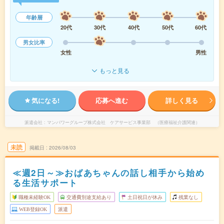
年齢層
20代
30代
40代
50代
60代
男女比率
女性
男性
もっと見る
気になる!
応募へ進む
詳しく見る
派遣会社
マンパワーグループ株式会社 ケアサービス事業部 （医療福祉介護関連）
未読
掲載日
2026/08/03
≪週2日～≫おばあちゃんの話し相手から始め
る生活サポート
職種未経験OK
交通費別途支給あり
土日祝日が休み
残業なし
WEB登録OK
派遣