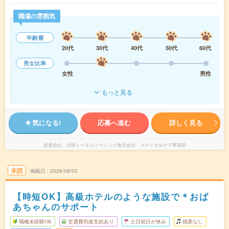
職場の雰囲気
年齢層
20代
30代
40代
50代
60代
男女比率
女性
男性
もっと見る
気になる!
応募へ進む
詳しく見る
派遣会社
日研トータルソーシング株式会社 メディカルケア事業部
未読
掲載日
2026/08/03
【時短OK】高級ホテルのような施設で＊おば
あちゃんのサポート
職種未経験OK
交通費別途支給あり
土日祝日が休み
残業なし