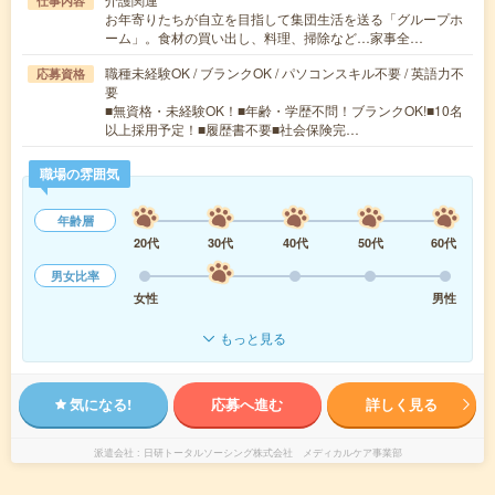
仕事内容
お年寄りたちが自立を目指して集団生活を送る「グループホ
ーム」。食材の買い出し、料理、掃除など…家事全…
職種未経験OK / ブランクOK / パソコンスキル不要 / 英語力不
応募資格
要
■無資格・未経験OK！■年齢・学歴不問！ブランクOK!■10名
以上採用予定！■履歴書不要■社会保険完…
職場の雰囲気
年齢層
20代
30代
40代
50代
60代
男女比率
女性
男性
もっと見る
気になる!
応募へ進む
詳しく見る
派遣会社
日研トータルソーシング株式会社 メディカルケア事業部