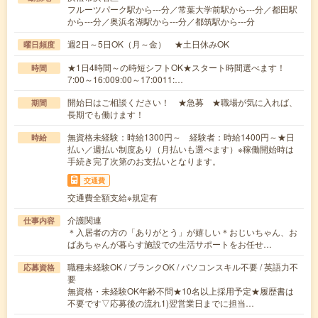
フルーツパーク駅から---分／常葉大学前駅から---分／都田駅
から---分／奥浜名湖駅から---分／都筑駅から---分
週2日～5日OK（月～金） ★土日休みOK
曜日頻度
★1日4時間～の時短シフトOK★スタート時間選べます！
時間
7:00～16:009:00～17:0011:…
開始日はご相談ください！ ★急募 ★職場が気に入れば、
期間
長期でも働けます！
無資格未経験：時給1300円～ 経験者：時給1400円～★日
時給
払い／週払い制度あり（月払いも選べます）※稼働開始時は
手続き完了次第のお支払いとなります。
交通費
交通費全額支給※規定有
介護関連
仕事内容
＊入居者の方の「ありがとう」が嬉しい＊おじいちゃん、お
ばあちゃんが暮らす施設での生活サポートをお任せ…
職種未経験OK / ブランクOK / パソコンスキル不要 / 英語力不
応募資格
要
無資格・未経験OK年齢不問★10名以上採用予定★履歴書は
不要です▽応募後の流れ1)翌営業日までに担当…