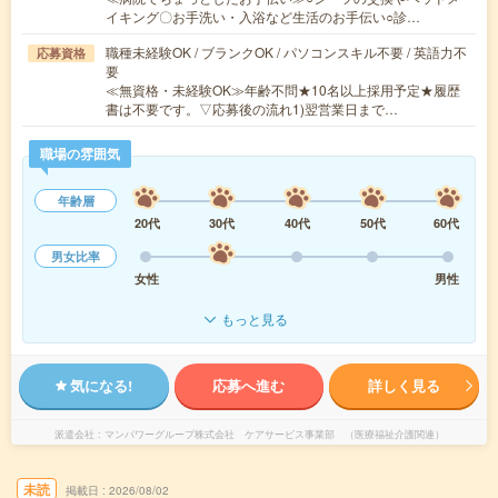
イキング〇お手洗い・入浴など生活のお手伝い○診…
職種未経験OK / ブランクOK / パソコンスキル不要 / 英語力不
応募資格
要
≪無資格・未経験OK≫年齢不問★10名以上採用予定★履歴
書は不要です。▽応募後の流れ1)翌営業日まで…
職場の雰囲気
年齢層
20代
30代
40代
50代
60代
男女比率
女性
男性
もっと見る
気になる!
応募へ進む
詳しく見る
派遣会社
マンパワーグループ株式会社 ケアサービス事業部 （医療福祉介護関連）
未読
掲載日
2026/08/02