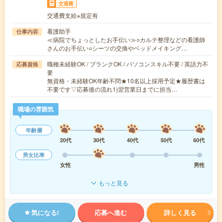
交通費
交通費支給※規定有
看護助手
仕事内容
≪病院でちょっとしたお手伝い≫○カルテ整理などの看護師
さんのお手伝い○シーツの交換やベッドメイキング…
職種未経験OK / ブランクOK / パソコンスキル不要 / 英語力不
応募資格
要
無資格・未経験OK年齢不問★10名以上採用予定★履歴書は
不要です▽応募後の流れ1)翌営業日までに担当…
職場の雰囲気
年齢層
20代
30代
40代
50代
60代
男女比率
女性
男性
もっと見る
気になる!
応募へ進む
詳しく見る