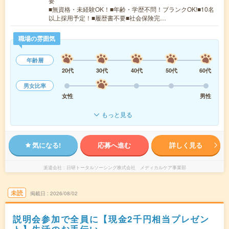
要
■無資格・未経験OK！■年齢・学歴不問！ブランクOK!■10名
以上採用予定！■履歴書不要■社会保険完…
職場の雰囲気
年齢層
20代
30代
40代
50代
60代
男女比率
女性
男性
もっと見る
気になる!
応募へ進む
詳しく見る
派遣会社
日研トータルソーシング株式会社 メディカルケア事業部
未読
掲載日
2026/08/02
説明会参加で全員に【現金2千円相当プレゼン