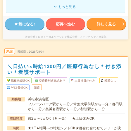
もっと見る
気になる!
応募へ進む
詳しく見る
派遣会社
日研トータルソーシング株式会社 メディカルケア事業部
未読
掲載日
2026/08/04
＼日払い×時給1300円／医療行為なし＊付き添
い＊看護サポート
職種未経験OK
交通費別途支給あり
土日祝日が休み
残業なし
WEB登録OK
派遣
浜松市浜名区
勤務地
フルーツパーク駅から---分／常葉大学前駅から---分／都田駅
から---分／奥浜名湖駅から---分／都筑駅から---分
週2日～5日OK（月～金） ★土日休みOK
曜日頻度
★1日4時間～の時短シフトOK★都合に合わせてシフトが決
時間