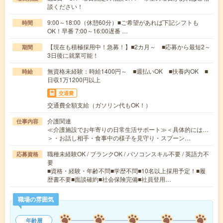
談ください！
9:00～18:00（休憩60分）■ご希望があれば下記シフトも
時間
OK！早番 7:00～16:00遅番 …
【現在も積極採用中！急募！】■2カ月～ ■応募から最短2～
期間
3日後に就業可能！
無資格未経験：時給1400円～ ■週払いOK ■扶養内OK ■
時給
日収1万1200円以上
交通費
交通費全額支給（ガソリン代もOK！）
介護関連
仕事内容
≪介護施設でお年寄りの日常生活サポート≫＜具体的には…
＞・お話し相手・食事中の様子を見守り・スプーン…
職種未経験OK / ブランクOK / パソコンスキル不要 / 英語力不
応募資格
要
■資格・経験・年齢不問■学歴不問■10名以上採用予定！■履
歴書不要■面談確約■社会保険完備■社員登用…
職場の雰囲気
年齢層