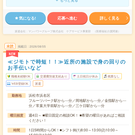
気になる!
応募へ進む
詳しく見る
派遣会社
マンパワーグループ株式会社 ケアサービス事業部 （医療福祉介護関連）
未読
掲載日
2026/08/05
NEW
≪ジモトで時短！！≫近所の施設で身の回りの
お手伝いなど
職種未経験OK
交通費別途支給あり
土日祝日が休み
残業なし
WEB登録OK
派遣
浜松市浜名区
勤務地
フルーツパーク駅から---分／岡地駅から---分／金指駅から---
分／常葉大学前駅から---分／三ケ日駅から---分
週4日～ ■曜日固定の相談OK！ ■希望の曜日があればご相談
曜日頻度
ください！
1日5時間からOK！■シフト例(1)8:00～13:00(2)10:00～
時間
15:00(3)12:00…