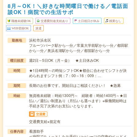
8月～OK！＼好きな時間曜日で働ける／電話面
談OK！病院での生活サポ
職種未経験OK
交通費別途支給あり
土日祝日が休み
残業なし
WEB登録OK
派遣
浜松市浜名区
勤務地
フルーツパーク駅から---分／常葉大学前駅から---分／都田駅
から---分／奥浜名湖駅から---分／都筑駅から---分
週2日～5日OK（月～金） ★土日休みOK
曜日頻度
★1日4時間～の時短シフトOK★都合に合わせてシフトが決
時間
められますシフト例：7：00～16：009：…
長期のお仕事です。開始日はご相談ください！ ★急募
期間
無資格未経験：時給1300円～ 経験者：時給1400円～★日
時給
払い／週払い制度あり（月払いも選べます）※稼働開始時は
手続き完了次第のお支払いとなります。
交通費
交通費支給※規定有
看護助手
仕事内容
≪病院でちょっとしたお手伝い≫○シーツの交換やベッドメ