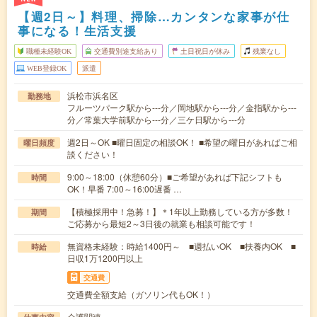
【週2日～】料理、掃除…カンタンな家事が仕
事になる！生活支援
職種未経験OK
交通費別途支給あり
土日祝日が休み
残業なし
WEB登録OK
派遣
浜松市浜名区
勤務地
フルーツパーク駅から---分／岡地駅から---分／金指駅から---
分／常葉大学前駅から---分／三ケ日駅から---分
週2日～OK ■曜日固定の相談OK！ ■希望の曜日があればご相
曜日頻度
談ください！
9:00～18:00（休憩60分）■ご希望があれば下記シフトも
時間
OK！早番 7:00～16:00遅番 …
【積極採用中！急募！】＊1年以上勤務している方が多数！
期間
ご応募から最短2～3日後の就業も相談可能です！
無資格未経験：時給1400円～ ■週払いOK ■扶養内OK ■
時給
日収1万1200円以上
交通費
交通費全額支給（ガソリン代もOK！）
介護関連