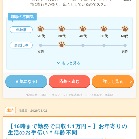
内に奥行きがあり、広々としているのでスタ…
職場の雰囲気
年齢層
20代
30代
40代
50代
60代
男女比率
女性
男性
もっと見る
気になる!
応募へ進む
詳しく見る
派遣会社
日研トータルソーシング株式会社 メディカルケア事業部
未読
掲載日
2026/08/02
【16時まで勤務で日収1.1万円～】お年寄りの
生活のお手伝い＊年齢不問