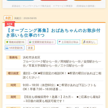
派遣会社
マンパワーグループ株式会社 ケアサービス事業部 （医療福祉介護関連）
未読
掲載日
2026/08/05
NEW
【オープニング募集】おばあちゃんのお散歩付
き添いも仕事の1つ
職種未経験OK
交通費別途支給あり
土日祝日が休み
残業なし
WEB登録OK
派遣
浜松市浜名区
勤務地
フルーツパーク駅から---分／岡地駅から---分／金指駅から---
分／常葉大学前駅から---分／三ケ日駅から---分
週2日～OK ■曜日固定の相談OK！ ■希望の曜日があればご相
曜日頻度
談ください！
9:00～18:00（休憩60分）■ご希望があれば下記シフトも
時間
OK！早番 7:00～16:00遅番 …
【現在も積極採用中！急募！】2カ月～ ■ご応募から最短2
期間
～3日後の就業も相談可能です！