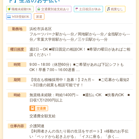
ト】生活のお手伝い
職種未経験OK
交通費別途支給あり
土日祝日が休み
残業なし
WEB登録OK
派遣
浜松市浜名区
勤務地
フルーツパーク駅から---分／岡地駅から---分／金指駅から---
分／常葉大学前駅から---分／三ケ日駅から---分
週2日～OK ■曜日固定の相談OK！ ■希望の曜日があればご相
曜日頻度
談ください！
9:00～18:00（休憩60分）■ご希望があれば下記シフトも
時間
OK！早番 7:00～16:00遅番 …
【現在も積極採用中！急募！】2カ月～ ■ご応募から最短2
期間
～3日後の就業も相談可能です！
無資格未経験：時給1400円～ ■週払いOK ■扶養内OK ■
時給
日収1万1200円以上
交通費
交通費全額支給
介護関連
仕事内容
【利用者さんの当たり前の生活をサポート】○移動のお手伝
い「ベッドから起き上がる」「イスに座る」「歩く…