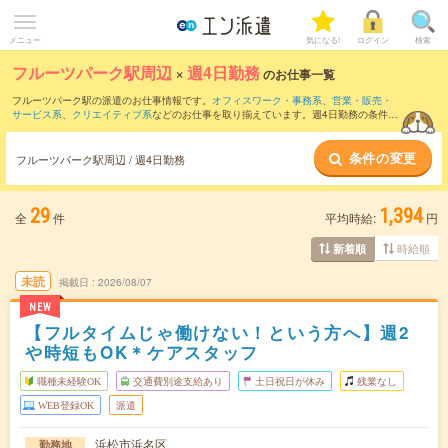
メニュー
気になる!
ログイン
検索
フルーツパーク駅周辺
×
週4日勤務
のお仕事一覧
フルーツパーク駅の派遣のお仕事情報です。
オフィスワーク・事務系
、
営業・販売・
サービス系
、
クリエイティブ系
などのお仕事を取り揃えています。週4日勤務の条件の
他に、
交通費別途支給あり
、
職種未経験OK
、
友だちと一緒の応募OK
などのこだわり
条件も取り揃えています。
条件の変更
フルーツパーク駅周辺 / 週4日勤務
29
1,394
全
件
平均時給:
円
時給順
新着順
未読
掲載日
2026/08/07
NEW
【フルタイムじゃ働けない！という方へ】週2
や時短もOK＊ケアスタッフ
職種未経験OK
交通費別途支給あり
土日祝日が休み
残業なし
WEB登録OK
派遣
浜松市浜名区
勤務地