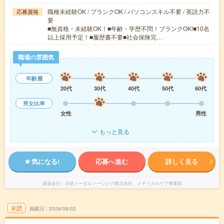
職種未経験OK / ブランクOK / パソコンスキル不要 / 英語力不
応募資格
要
■無資格・未経験OK！■年齢・学歴不問！ブランクOK!■10名
以上採用予定！■履歴書不要■社会保険完…
職場の雰囲気
年齢層
20代
30代
40代
50代
60代
男女比率
女性
男性
もっと見る
気になる!
応募へ進む
詳しく見る
派遣会社
日研トータルソーシング株式会社 メディカルケア事業部
未読
掲載日
2026/08/02