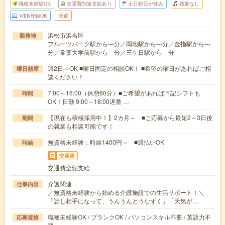
職種未経験OK
交通費別途支給あり
土日祝日が休み
残業なし
WEB登録OK
派遣
浜松市浜名区
勤務地
フルーツパーク駅から---分／岡地駅から---分／金指駅から---
分／常葉大学前駅から---分／三ケ日駅から---分
週2日～OK ■曜日固定の相談OK！ ■希望の曜日があればご相
曜日頻度
談ください！
7:00～16:00（休憩60分）■ご希望があれば下記シフトも
時間
OK！日勤 9:00～18:00遅番 …
【現在も積極採用中！】2カ月～ ■ご応募から最短2～3日後
期間
の就業も相談可能です！
無資格未経験：時給1400円～ ■週払いOK
時給
交通費
交通費全額支給
介護関連
仕事内容
／無資格未経験から始める介護施設での生活サポート！＼
「話し相手になって、うんうんとうなずく」「天気が…
職種未経験OK / ブランクOK / パソコンスキル不要 / 英語力不
応募資格