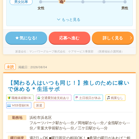
男女比率
女性
男性
もっと見る
気になる!
応募へ進む
詳しく見る
派遣会社
マンパワーグループ株式会社 ケアサービス事業部 （医療福祉介護関連）
未読
掲載日
2026/08/04
【関わる人はいつも同じ！】推しのために稼い
で休める＊生活サポ
職種未経験OK
交通費別途支給あり
土日祝日が休み
残業なし
WEB登録OK
派遣
浜松市浜名区
勤務地
フルーツパーク駅から---分／岡地駅から---分／金指駅から---
分／常葉大学前駅から---分／三ケ日駅から---分
週2日～OK ■曜日固定の相談OK！ ■希望の曜日があればご相
曜日頻度