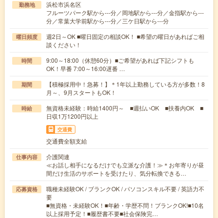
浜松市浜名区
勤務地
フルーツパーク駅から---分／岡地駅から---分／金指駅から---
分／常葉大学前駅から---分／三ケ日駅から---分
週2日～OK ■曜日固定の相談OK！ ■希望の曜日があればご相
曜日頻度
談ください！
9:00～18:00（休憩60分）■ご希望があれば下記シフトも
時間
OK！早番 7:00～16:00遅番 …
【積極採用中！急募！】＊1年以上勤務している方が多数！8
期間
月～、9月スタートもOK！
無資格未経験：時給1400円～ ■週払いOK ■扶養内OK ■
時給
日収1万1200円以上
交通費
交通費全額支給
介護関連
仕事内容
≪お話し相手になるだけでも立派な介護！≫＊お年寄りが昼
間だけ生活のサポートを受けたり、気分転換できる…
職種未経験OK / ブランクOK / パソコンスキル不要 / 英語力不
応募資格
要
■無資格・未経験OK！■年齢・学歴不問！ブランクOK!■10名
以上採用予定！■履歴書不要■社会保険完…