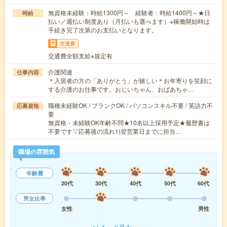
無資格未経験：時給1300円～ 経験者：時給1400円～★日
時給
払い／週払い制度あり（月払いも選べます）※稼働開始時は
手続き完了次第のお支払いとなります。
交通費
交通費全額支給※規定有
介護関連
仕事内容
＊入居者の方の「ありがとう」が嬉しい＊お年寄りを笑顔に
する介護のお仕事です。おじいちゃん、おばあちゃ…
職種未経験OK / ブランクOK / パソコンスキル不要 / 英語力不
応募資格
要
無資格・未経験OK年齢不問★10名以上採用予定★履歴書は
不要です▽応募後の流れ1)翌営業日までに担当…
職場の雰囲気
年齢層
20代
30代
40代
50代
60代
男女比率
女性
男性
もっと見る