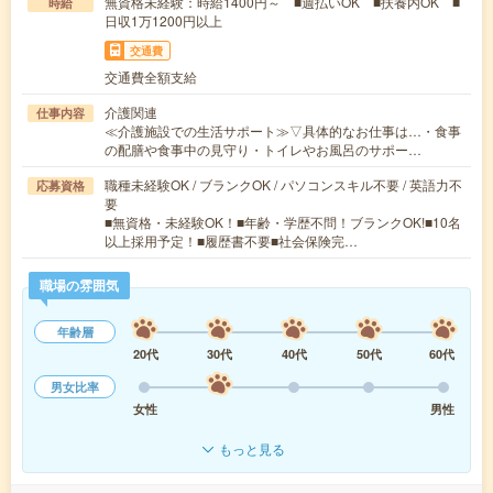
無資格未経験：時給1400円～ ■週払いOK ■扶養内OK ■
時給
日収1万1200円以上
交通費
交通費全額支給
介護関連
仕事内容
≪介護施設での生活サポート≫▽具体的なお仕事は…・食事
の配膳や食事中の見守り・トイレやお風呂のサポー…
職種未経験OK / ブランクOK / パソコンスキル不要 / 英語力不
応募資格
要
■無資格・未経験OK！■年齢・学歴不問！ブランクOK!■10名
以上採用予定！■履歴書不要■社会保険完…
職場の雰囲気
年齢層
20代
30代
40代
50代
60代
男女比率
女性
男性
もっと見る