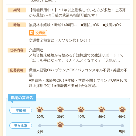
【積極採用中！】＊1年以上勤務している方が多数！ご応募
期間
から最短2～3日後の就業も相談可能です！
無資格未経験：時給1400円～ ■週払いOK ■扶養内OK
時給
交通費
交通費全額支給（ガソリン代もOK！）
介護関連
仕事内容
／無資格未経験から始める介護施設での生活サポート！＼
「話し相手になって、うんうんとうなずく」「天気が…
職種未経験OK / ブランクOK / パソコンスキル不要 / 英語力不
応募資格
要
■無資格・未経験OK！■年齢・学歴不問！ブランクOK!■10名
以上採用予定！■履歴書不要■社会保険完…
職場の雰囲気
年齢層
20代
30代
40代
50代
60代
男女比率
女性
男性