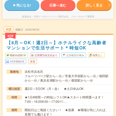
気になる!
応募へ進む
詳しく見る
派遣会社
日研トータルソーシング株式会社 メディカルケア事業部
未読
掲載日
2026/08/05
NEW
【8月～OK！週2日～】ホテルライクな高齢者
マンションで生活サポート＊時短OK
職種未経験OK
交通費別途支給あり
土日祝日が休み
残業なし
WEB登録OK
派遣
浜松市浜名区
勤務地
フルーツパーク駅から---分／常葉大学前駅から---分／都田駅
から---分／奥浜名湖駅から---分／都筑駅から---分
週2日～5日OK（月～金） ★土日休みOK
曜日頻度
★1日4時間～の時短シフトOK★スタート時間選べます！
時間
7:00～16:009:00～17:0011:…
開始日はご相談ください！ ★急募 ★職場が気に入れば、
期間
長期でも働けます！