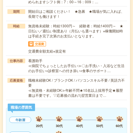
められますシフト例：7：00～16：009：…
開始日はご相談ください！ ★急募 ★職場が気に入れば、
期間
長期でも働けます！
無資格未経験：時給1300円～ 経験者：時給1400円～ ★
時給
日払い／週払い制度あり（月払いも選べます）※稼働開始時
は手続き完了次第のお支払いとなります。
交通費
交通費全額支給※規定有
看護助手
仕事内容
≪病院でちょっとしたお手伝い≫〇お手洗い・入浴など生活
のお手伝い○診察室への付き添い○食事のサポート…
職種未経験OK / ブランクOK / パソコンスキル不要 / 英語力不
応募資格
要
≪無資格・未経験OK≫年齢不問★10名以上採用予定★履歴
書は不要です。▽応募後の流れ1)翌営業日まで…
職場の雰囲気
年齢層
20代
30代
40代
50代
60代