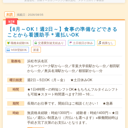
派遣会社
日研トータルソーシング株式会社 メディカルケア事業部
未読
掲載日
2026/08/05
NEW
【8月～OK！週2日～】食事の準備などできる
ことから看護助手＊週払いOK
職種未経験OK
交通費別途支給あり
土日祝日が休み
残業なし
WEB登録OK
派遣
浜松市浜名区
勤務地
フルーツパーク駅から---分／常葉大学前駅から---分／都田駅
から---分／奥浜名湖駅から---分／都筑駅から---分
週2日～5日OK（月～金） ★土日休みOK
曜日頻度
★1日4時間～の時短シフトOK★もちろんフルタイムシフト
時間
も可能★スタート時間選べます7:00～16:…
長期のお仕事です。開始日はご相談ください！ ★急募
期間
無資格未経験：時給1300円～ 経験者：時給1400円～★日
時給
払い／週払い制度あり（月払いも選べます）※稼働開始時は
手続き完了次第のお支払いとなります。