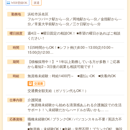
WEB登録OK
派遣
浜松市浜名区
勤務地
フルーツパーク駅から---分／岡地駅から---分／金指駅から---
分／常葉大学前駅から---分／三ケ日駅から---分
週4日～ ■曜日固定の相談OK！ ■希望の曜日があればご相談
曜日頻度
ください！
1日5時間からOK！■シフト例(1)8:00～13:00(2)10:00～
時間
15:00(3)12:00…
【積極採用中！】＊1年以上勤務している方が多数！ご応募
期間
から最短2～3日後の就業も相談可能です！
無資格未経験：時給1400円～ ■週払いOK ■扶養内OK
時給
交通費
交通費全額支給（ガソリン代もOK！）
介護関連
仕事内容
／無資格未経験から始める清潔感あふれる介護施設での生活
サポート！＼未経験だからハードルが高いかも… …
職種未経験OK / ブランクOK / パソコンスキル不要 / 英語力不
応募資格
要
■無資格・未経験OK！■年齢・学歴不問！ブランクOK! 施設