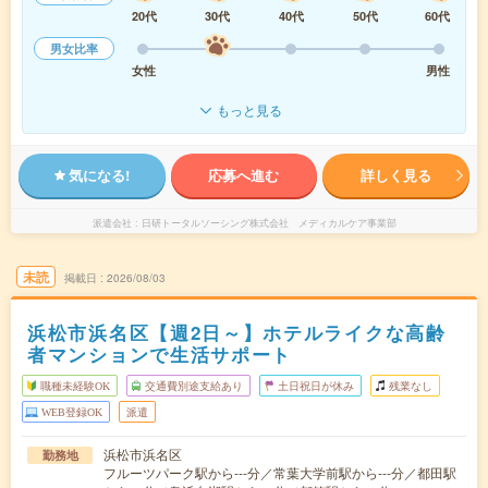
20代
30代
40代
50代
60代
男女比率
女性
男性
もっと見る
気になる!
応募へ進む
詳しく見る
派遣会社
日研トータルソーシング株式会社 メディカルケア事業部
未読
掲載日
2026/08/03
浜松市浜名区【週2日～】ホテルライクな高齢
者マンションで生活サポート
職種未経験OK
交通費別途支給あり
土日祝日が休み
残業なし
WEB登録OK
派遣
浜松市浜名区
勤務地
フルーツパーク駅から---分／常葉大学前駅から---分／都田駅