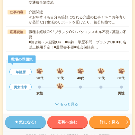
交通費全額支給
介護関連
仕事内容
≪お年寄りも自分も笑顔になれる介護の仕事！≫＊お年寄り
が昼間だけ生活のサポートを受けたり、気分転換で…
職種未経験OK / ブランクOK / パソコンスキル不要 / 英語力不
応募資格
要
■無資格・未経験OK！■年齢・学歴不問！ブランクOK!■10名
以上採用予定！■履歴書不要■社会保険完…
職場の雰囲気
年齢層
20代
30代
40代
50代
60代
男女比率
女性
男性
もっと見る
気になる!
応募へ進む
詳しく見る