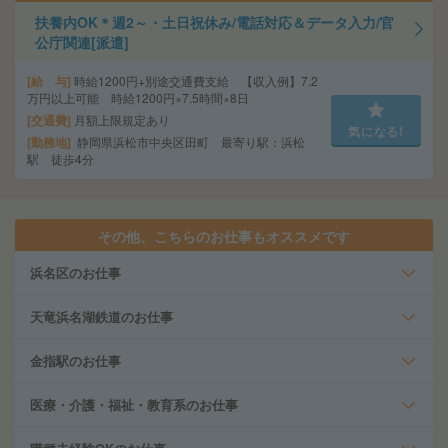
扶養内OK＊週2～・土日祝休み/電話対応＆データ入力/官
公庁関連[派遣]
給 与
時給1200円+別途交通費支給 【収入例】7.2
万円以上可能 時給1200円×7.5時間×8日
交通費
月額上限規定あり
気になる!
勤務地
静岡県浜松市中央区田町 最寄り駅：浜松
駅 徒歩4分
その他、こちらのお仕事もオススメです
浜名区のお仕事
天竜浜名湖鉄道のお仕事
金指駅のお仕事
医療・介護・福祉・教育系のお仕事