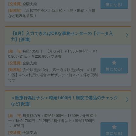
交通費
全額支給
気になる!
勤務地
【浜松市中央区】新浜松・上島・助信・八幡
など勤務地多数！
【9月】入力できればOKな事務センターの【データ入
力】[派遣]
給 与
時給1350円 【月収例】￥1,350×8時間＝￥1
0,800×21日＝￥226,800+交通費
交通費
全額支給
気になる!
勤務地
浜松駅徒歩13分、第一通り駅徒歩8分 ※【旧
中区】※バス利用の場合≪ザザシティ前≫バス停が便利
です
＜医療行為はナシ＞時給1400円！病院で備品のチェック
など[派遣]
給 与
無資格の方：時給1400円～1750円 / 介護福祉
士：時給1700円～2125円 / 初任者以上：時給1500円
～1875円
交通費
全額支給
気になる!