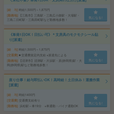
給 与
時給1,500円～1,875円
勤務地
【三島市】三島駅・三島広小路駅・大場駅・
気になる!
三島二日町駅・三島田町駅など勤務地多数！
《単発1日OK！日払い可》＊文房具のモクモクシール貼
り[派遣]
給 与
時給1,500円～1,875円
交通費
■ 交通費規定内支給 ※派遣先による
気になる!
勤務地
【沼津市】沼津駅・片浜駅・原(静岡県)駅・大
岡(静岡県)駅など勤務地多数！
座り仕事！給与即払いOK！高時給！土日休み！運搬作業
[派遣]
給 与
時給1400円
交通費
交通費支給有り
気になる!
勤務地
浜松駅～車19分 ※車通勤・バイク通勤OK