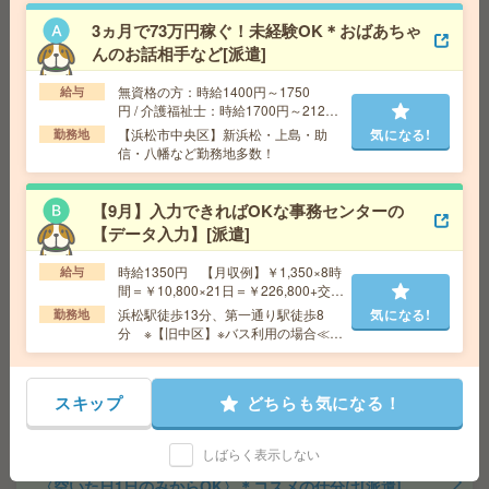
気になる!
勤務地
都田駅～車7分 ※車通勤・バイク通勤OK
3ヵ月で73万円稼ぐ！未経験OK＊おばあちゃ
んのお話相手など[派遣]
＜朝はゆっくり9：30～＞平日休みを満喫！ハウスメーカ
無資格の方：時給1400円～1750
給与
ーで事務[派遣]
円 / 介護福祉士：時給1700円～2125
円 / 初任者以上：時給1500円～1875
【浜松市中央区】新浜松・上島・助
気になる!
勤務地
給 与
時給1350円 【月収例】￥212,625(￥1350×
円
信・八幡など勤務地多数！
7時間30分×21日) +残業代 +交通費
交通費
全額支給
気になる!
【9月】入力できればOKな事務センターの
勤務地
袋井駅車4分、愛野駅車10分
【データ入力】[派遣]
時給1350円 【月収例】￥1,350×8時
【9月開始】未経験OK！食堂あり！長期！事務：作業
給与
間＝￥10,800×21日＝￥226,800+交通
（6：4）！[派遣]
費
浜松駅徒歩13分、第一通り駅徒歩8
気になる!
勤務地
分 ※【旧中区】※バス利用の場合≪ザ
給 与
時給1350円 【月収例】￥224,532(￥1,350×
ザシティ前≫バス停が便利です
7時間55分×21日)+残業代 +交通費
交通費
全額支給
気になる!
スキップ
どちらも気になる！
勤務地
愛野駅車7分、袋井駅車9分 ※国道１号線沿
い！
しばらく表示しない
〈空いた日1日のみからOK〉＊コスメの仕分け[派遣]