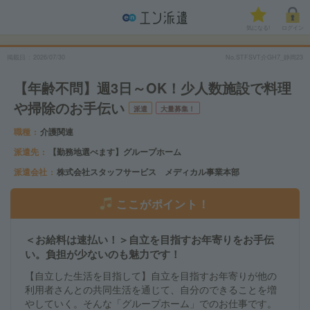
気になる!
ログイン
掲載日
2026/07/30
No.STFSVT介GH7_静岡23
【年齢不問】週3日～OK！少人数施設で料理
や掃除のお手伝い
派遣
大量募集！
職種
介護関連
派遣先
【勤務地選べます】グループホーム
派遣会社
株式会社スタッフサービス メディカル事業本部
ここがポイント！
＜お給料は速払い！＞自立を目指すお年寄りをお手伝
い。負担が少ないのも魅力です！
【自立した生活を目指して】自立を目指すお年寄りが他の
利用者さんとの共同生活を通じて、自分のできることを増
やしていく。そんな「グループホーム」でのお仕事です。