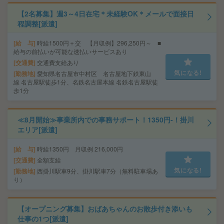
【2名募集】週3～4日在宅＊未経験OK＊メールで面接日
程調整[派遣]
給 与
時給1500円＋交 【月収例】296,250円～ ■
給与の前払いが可能な速払いサービスあり
交通費
交通費支給あり
気になる!
勤務地
愛知県名古屋市中村区 名古屋地下鉄東山
線 名古屋駅徒歩1分、名鉄名古屋本線 名鉄名古屋駅徒
歩1分
≪8月開始≫事業所内での事務サポート！1350円-！掛川
エリア[派遣]
給 与
時給1350円 月収例 216,000円
交通費
全額支給
気になる!
勤務地
西掛川駅車9分、掛川駅車7分（無料駐車場あ
り）
【オープニング募集】おばあちゃんのお散歩付き添いも
仕事の1つ[派遣]