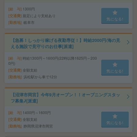
給 与
1300円
交通費
規定により支給あり
気になる!
勤務地
岐阜市
【急募！しっかり稼げる夜勤専従！】時給2000円/海の見
える施設で見守りのお仕事[派遣]
給 与
時給1300円～1600円(22時以降1625円～200
0円)
交通費
全額支給
気になる!
勤務地
浜松駅から車で12分
【沼津市岡宮】今年9月オープン！！オープニングスタッ
フ募集♪[派遣]
給 与
1400円～1600円
交通費
全額支給
気になる!
勤務地
静岡県沼津市岡宮