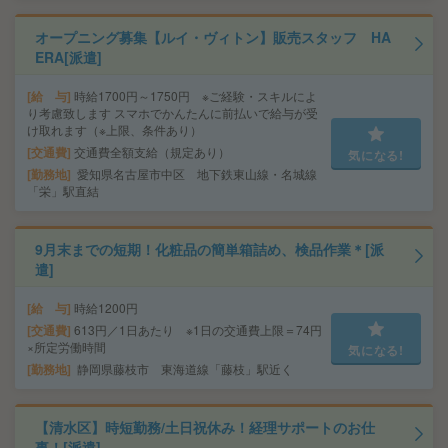
オープニング募集【ルイ・ヴィトン】販売スタッフ HA
ERA[派遣]
給 与
時給1700円～1750円 ※ご経験・スキルによ
り考慮致します スマホでかんたんに前払いで給与が受
け取れます（※上限、条件あり）
交通費
交通費全額支給（規定あり）
気になる!
勤務地
愛知県名古屋市中区 地下鉄東山線・名城線
「栄」駅直結
9月末までの短期！化粧品の簡単箱詰め、検品作業＊[派
遣]
給 与
時給1200円
交通費
613円／1日あたり ※1日の交通費上限＝74円
×所定労働時間
気になる!
勤務地
静岡県藤枝市 東海道線「藤枝」駅近く
【清水区】時短勤務/土日祝休み！経理サポートのお仕
事！[派遣]