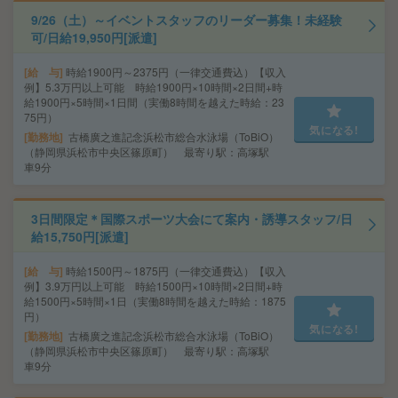
9/26（土）～イベントスタッフのリーダー募集！未経験
可/日給19,950円[派遣]
給 与
時給1900円～2375円（一律交通費込）【収入
例】5.3万円以上可能 時給1900円×10時間×2日間+時
給1900円×5時間×1日間（実働8時間を越えた時給：23
75円）
気になる!
勤務地
古橋廣之進記念浜松市総合水泳場（ToBiO）
（静岡県浜松市中央区篠原町） 最寄り駅：高塚駅
車9分
3日間限定＊国際スポーツ大会にて案内・誘導スタッフ/日
給15,750円[派遣]
給 与
時給1500円～1875円（一律交通費込）【収入
例】3.9万円以上可能 時給1500円×10時間×2日間+時
給1500円×5時間×1日（実働8時間を越えた時給：1875
円）
気になる!
勤務地
古橋廣之進記念浜松市総合水泳場（ToBiO）
（静岡県浜松市中央区篠原町） 最寄り駅：高塚駅
車9分