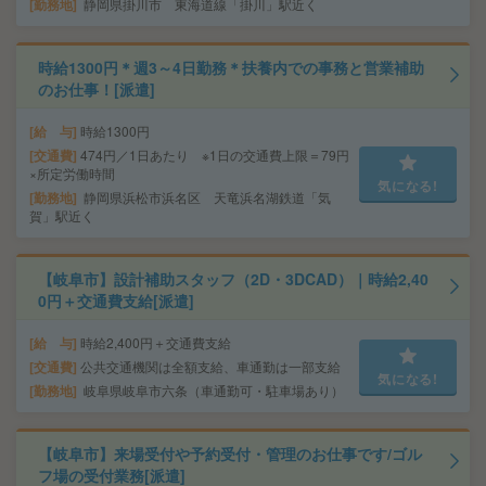
勤務地
静岡県掛川市 東海道線「掛川」駅近く
時給1300円＊週3～4日勤務＊扶養内での事務と営業補助
のお仕事！[派遣]
給 与
時給1300円
交通費
474円／1日あたり ※1日の交通費上限＝79円
×所定労働時間
気になる!
勤務地
静岡県浜松市浜名区 天竜浜名湖鉄道「気
賀」駅近く
【岐阜市】設計補助スタッフ（2D・3DCAD）｜時給2,40
0円＋交通費支給[派遣]
給 与
時給2,400円＋交通費支給
交通費
公共交通機関は全額支給、車通勤は一部支給
気になる!
勤務地
岐阜県岐阜市六条（車通勤可・駐車場あり）
【岐阜市】来場受付や予約受付・管理のお仕事です/ゴル
フ場の受付業務[派遣]