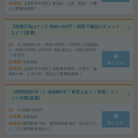
勤務地
【浜松市中央区】新浜松・上島・助信・八幡
など勤務地多数！
【医療行為はナシ】時給1400円！病院で備品のチェック
など＊[派遣]
給 与
無資格の方：時給1400円～1750円 / 介護福祉
士：時給1700円～2125円 / 初任者以上：時給1500円
～1875円
交通費
全額支給
気になる!
勤務地
【浜松市中央区】自動車学校前・天竜川・遠
州西ケ崎・さぎの宮・積志など勤務地多数！
《時間相談OK！》未経験OK！食堂もあり！長期！コツ
コツ作業[派遣]
給 与
時給1300円
交通費
全額支給
気になる!
勤務地
豊岡駅車14分、豊田町駅車18分（5分ほどの
ところに無料駐車場あり）