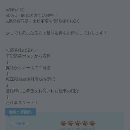
※年齢不問
※50代・60代の方も活躍中！
※履歴書不要・来社不要で電話相談もOK！
少しでも気になる方は是非応募をお待ちしております！
＼応募後の流れ／
下記応募ボタンから応募
↓
弊社からメールでご連絡
↓
WEB登録or来社登録を選択
↓
登録時にご希望をお伺いしお仕事の紹介
↓
お仕事スタート！
職場の雰囲気
年齢層
20代
30代
40代
50代
60代