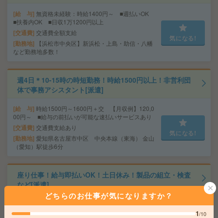
給 与
無資格未経験：時給1400円～ ■週払いOK
■扶養内OK ■日収1万1200円以上
交通費
交通費全額支給
気になる!
勤務地
【浜松市中央区】新浜松・上島・助信・八幡
など勤務地多数！
週4日＊10-15時の時短勤務！時給1500円以上！非営利団
体で事務アシスタント[派遣]
給 与
時給1500円～1600円＋交 【月収例】120,0
00円～ ■給与の前払いが可能な速払いサービスあり
交通費
交通費支給あり
気になる!
勤務地
愛知県名古屋市中区 中央本線（東海） 金山
（愛知）駅徒歩6分
座り仕事！給与即払いOK！土日休み！製品の組立・検査
など[派遣]
どちらのお仕事が気になりますか？
給 与
時給1300円 【月収例】192000円以上可能
1
/10
交通費
交通費支給有り