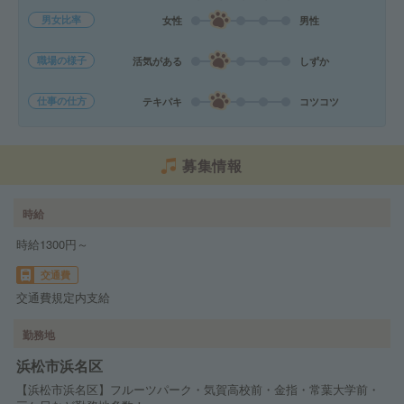
男女比率
女性
男性
職場の様子
活気がある
しずか
仕事の仕方
テキパキ
コツコツ
募集情報
時給
時給1300円～
交通費
交通費規定内支給
勤務地
浜松市浜名区
【浜松市浜名区】フルーツパーク・気賀高校前・金指・常葉大学前・