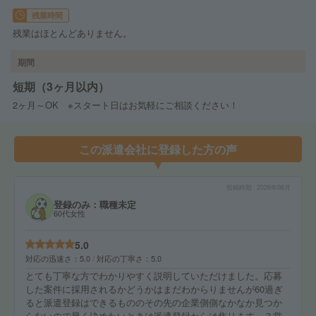
残業時間
残業はほとんどありません。
期間
短期（3ヶ月以内）
2ヶ月～OK ※スタート日はお気軽にご相談ください！
この派遣会社に登録した方の声
投稿時期
2026年06月
登録のみ：職種未定
60代女性
5.0
対応の迅速さ
5.0
対応の丁寧さ
5.0
とても丁寧な方でわかりやすく説明していただけました。応募
した案件に採用されるかどうかはまだわからりませんが60過ぎ
ると派遣登録はできるもののその先の企業側側なかなか見つか
らないので早く決めたいときは派遣登録からは焦ります。３営