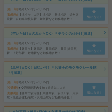
給 与
時給1,500円～1,875円
勤務地
【浜松市中央区】浜松駅・新浜松駅・遠州病
気になる!
院駅・自動車学校前駅・舞阪駅など勤務地多数！
〈空いた日1日のみからOK〉＊チラシの仕分け[派遣]
給 与
時給1,500円～1,875円
勤務地
【磐田市】磐田駅・豊田町駅・豊岡(静岡県)
気になる!
駅・上野部駅・敷地駅など勤務地多数！
《単発1日OK！日払い可》＊お菓子のモクモクシール貼
り[派遣]
給 与
時給1,500円～1,875円
交通費
■ 交通費規定内支給 ※派遣先による
気になる!
勤務地
【静岡市駿河区】東静岡駅・安倍川駅・用宗
駅・県総合運動場駅・久能山駅など勤務地多数！
＼来社不要／単発1日OK＊文房具の仕分け[派遣]