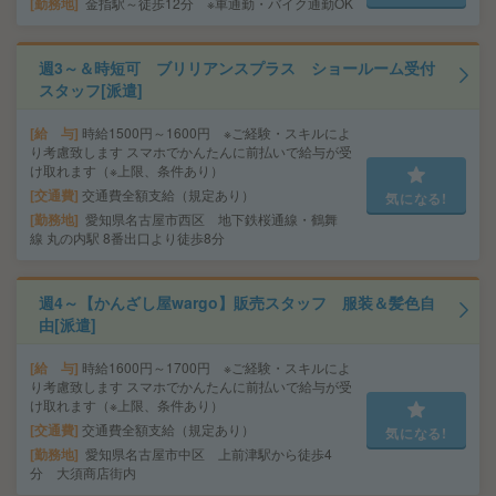
勤務地
金指駅～徒歩12分 ※車通勤・バイク通勤OK
週3～＆時短可 ブリリアンスプラス ショールーム受付
スタッフ[派遣]
給 与
時給1500円～1600円 ※ご経験・スキルによ
り考慮致します スマホでかんたんに前払いで給与が受
け取れます（※上限、条件あり）
交通費
交通費全額支給（規定あり）
気になる!
勤務地
愛知県名古屋市西区 地下鉄桜通線・鶴舞
線 丸の内駅 8番出口より徒歩8分
週4～【かんざし屋wargo】販売スタッフ 服装＆髪色自
由[派遣]
給 与
時給1600円～1700円 ※ご経験・スキルによ
り考慮致します スマホでかんたんに前払いで給与が受
け取れます（※上限、条件あり）
交通費
交通費全額支給（規定あり）
気になる!
勤務地
愛知県名古屋市中区 上前津駅から徒歩4
分 大須商店街内