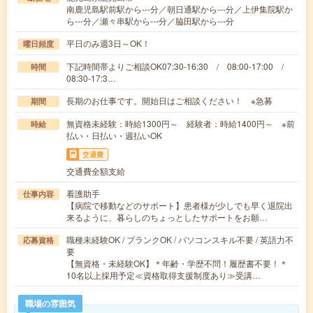
南鹿児島駅前駅から---分／朝日通駅から---分／上伊集院駅か
ら---分／瀬々串駅から---分／脇田駅から---分
平日のみ週3日～OK！
曜日頻度
下記時間帯よりご相談OK07:30-16:30 / 08:00-17:00 /
時間
08:30-17:3…
長期のお仕事です。開始日はご相談ください！ ※急募
期間
無資格未経験：時給1300円～ 経験者：時給1400円～ ※前
時給
払い・日払い・週払いOK
交通費
交通費全額支給
看護助手
仕事内容
【病院で移動などのサポート】患者様が少しでも早く退院出
来るように、暮らしのちょっとしたサポートをお願…
職種未経験OK / ブランクOK / パソコンスキル不要 / 英語力不
応募資格
要
【無資格・未経験OK】＊年齢・学歴不問！履歴書不要！＊
10名以上採用予定≪資格取得支援制度あり≫受講…
職場の雰囲気