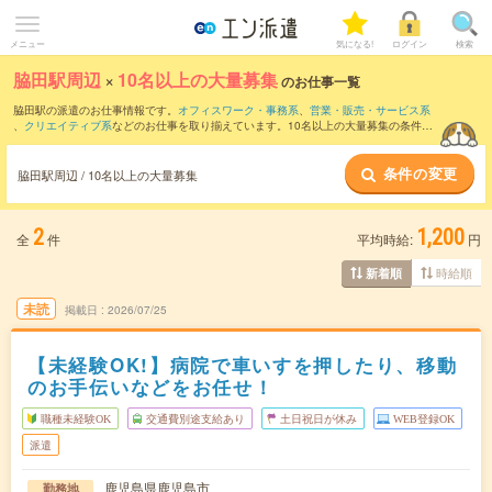
メニュー
気になる!
ログイン
検索
脇田駅周辺
×
10名以上の大量募集
のお仕事一覧
脇田駅の派遣のお仕事情報です。
オフィスワーク・事務系
、
営業・販売・サービス系
、
クリエイティブ系
などのお仕事を取り揃えています。10名以上の大量募集の条件の
他に、
交通費別途支給あり
、
職種未経験OK
、
友だちと一緒の応募OK
などのこだわり
条件も取り揃えています。
条件の変更
脇田駅周辺 / 10名以上の大量募集
2
1,200
全
件
平均時給:
円
時給順
新着順
未読
掲載日
2026/07/25
【未経験OK!】病院で車いすを押したり、移動
のお手伝いなどをお任せ！
職種未経験OK
交通費別途支給あり
土日祝日が休み
WEB登録OK
派遣
鹿児島県鹿児島市
勤務地