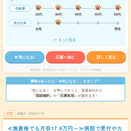
年齢層
20代
30代
40代
50代
60代
男女比率
女性
男性
もっと見る
気になる!
応募へ進む
詳しく見る
派遣会社
株式会社ウィルオブ・ワーク ケアワーク事業部
興味があったら「★気になる！」をタップ！
「気になる！」を押しておくと、派遣会社から
「面談確約」
や
「応募歓迎」
が届きます！
未読
掲載日
2026/07/19
≪無資格でも月収17.6万円～≫病院で受付やカ