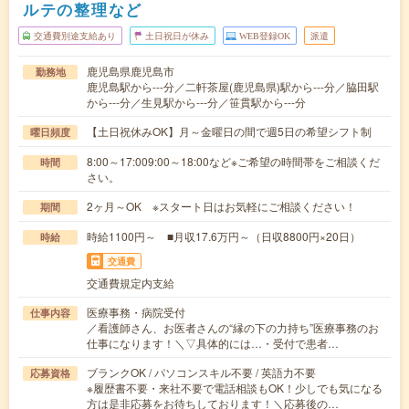
ルテの整理など
交通費別途支給あり
土日祝日が休み
WEB登録OK
派遣
鹿児島県鹿児島市
勤務地
鹿児島駅から---分／二軒茶屋(鹿児島県)駅から---分／脇田駅
から---分／生見駅から---分／笹貫駅から---分
【土日祝休みOK】月～金曜日の間で週5日の希望シフト制
曜日頻度
8:00～17:009:00～18:00など※ご希望の時間帯をご相談くだ
時間
さい。
2ヶ月～OK ※スタート日はお気軽にご相談ください！
期間
時給1100円～ ■月収17.6万円～（日収8800円×20日）
時給
交通費
交通費規定内支給
医療事務・病院受付
仕事内容
／看護師さん、お医者さんの“縁の下の力持ち”医療事務のお
仕事になります！＼▽具体的には…・受付で患者…
ブランクOK / パソコンスキル不要 / 英語力不要
応募資格
※履歴書不要・来社不要で電話相談もOK！少しでも気になる
方は是非応募をお待ちしております！＼応募後の…