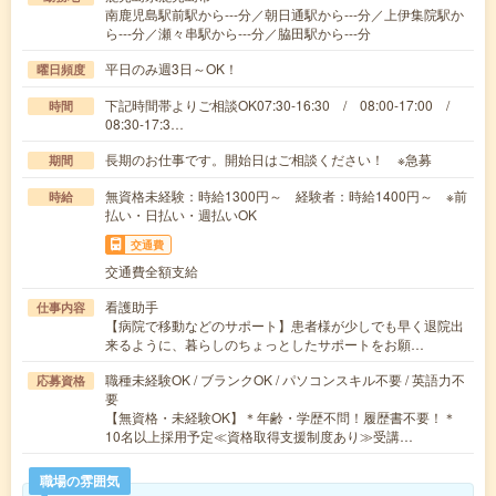
南鹿児島駅前駅から---分／朝日通駅から---分／上伊集院駅か
ら---分／瀬々串駅から---分／脇田駅から---分
平日のみ週3日～OK！
曜日頻度
下記時間帯よりご相談OK07:30-16:30 / 08:00-17:00 /
時間
08:30-17:3…
長期のお仕事です。開始日はご相談ください！ ※急募
期間
無資格未経験：時給1300円～ 経験者：時給1400円～ ※前
時給
払い・日払い・週払いOK
交通費
交通費全額支給
看護助手
仕事内容
【病院で移動などのサポート】患者様が少しでも早く退院出
来るように、暮らしのちょっとしたサポートをお願…
職種未経験OK / ブランクOK / パソコンスキル不要 / 英語力不
応募資格
要
【無資格・未経験OK】＊年齢・学歴不問！履歴書不要！＊
10名以上採用予定≪資格取得支援制度あり≫受講…
職場の雰囲気