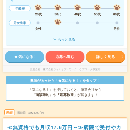
年齢層
20代
30代
40代
50代
60代
男女比率
女性
男性
もっと見る
気になる!
応募へ進む
詳しく見る
派遣会社
株式会社ウィルオブ・ワーク ケアワーク事業部
興味があったら「★気になる！」をタップ！
「気になる！」を押しておくと、派遣会社から
「面談確約」
や
「応募歓迎」
が届きます！
未読
掲載日
2026/07/19
≪無資格でも月収17.6万円～≫病院で受付やカ