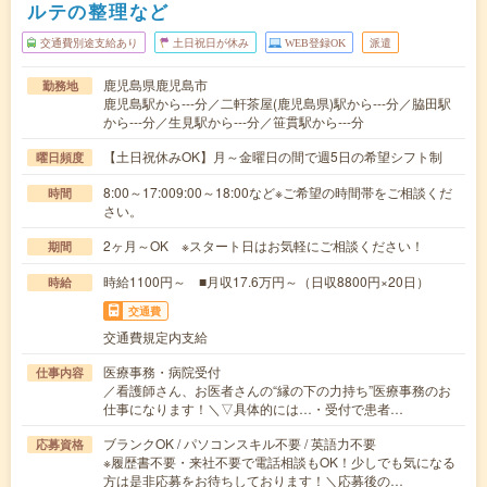
ルテの整理など
交通費別途支給あり
土日祝日が休み
WEB登録OK
派遣
鹿児島県鹿児島市
勤務地
鹿児島駅から---分／二軒茶屋(鹿児島県)駅から---分／脇田駅
から---分／生見駅から---分／笹貫駅から---分
【土日祝休みOK】月～金曜日の間で週5日の希望シフト制
曜日頻度
8:00～17:009:00～18:00など※ご希望の時間帯をご相談くだ
時間
さい。
2ヶ月～OK ※スタート日はお気軽にご相談ください！
期間
時給1100円～ ■月収17.6万円～（日収8800円×20日）
時給
交通費
交通費規定内支給
医療事務・病院受付
仕事内容
／看護師さん、お医者さんの“縁の下の力持ち”医療事務のお
仕事になります！＼▽具体的には…・受付で患者…
ブランクOK / パソコンスキル不要 / 英語力不要
応募資格
※履歴書不要・来社不要で電話相談もOK！少しでも気になる
方は是非応募をお待ちしております！＼応募後の…