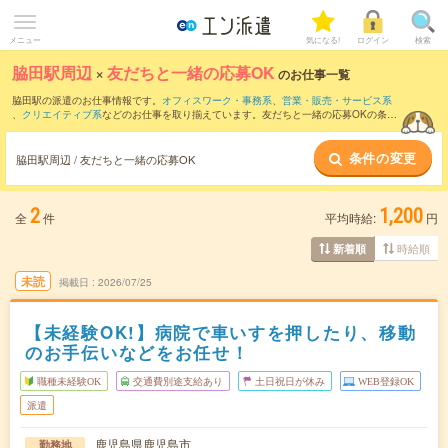
メニュー
気になる!
ログイン
検索
脇田駅周辺
×
友だちと一緒の応募OK
のお仕事一覧
脇田駅の派遣のお仕事情報です。
オフィスワーク・事務系
、
営業・販売・サービス系
、
クリエイティブ系
などのお仕事を取り揃えています。友だちと一緒の応募OKの条件
の他に、
交通費別途支給あり
、
職種未経験OK
、
週4日勤務
などのこだわり条件も取り
揃えています。
条件の変更
脇田駅周辺 / 友だちと一緒の応募OK
2
1,200
全
件
平均時給:
円
時給順
新着順
未読
掲載日
2026/07/25
【未経験OK!】病院で車いすを押したり、移動
のお手伝いなどをお任せ！
職種未経験OK
交通費別途支給あり
土日祝日が休み
WEB登録OK
派遣
鹿児島県鹿児島市
勤務地