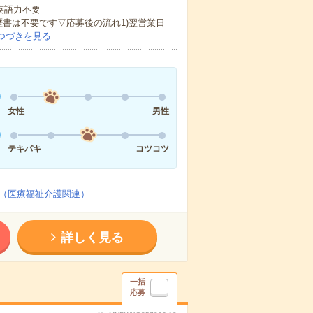
 英語力不要
歴書は不要です▽応募後の流れ1)翌営業日
つづきを見る
女性
男性
テキパキ
コツコツ
（医療福祉介護関連）
詳しく見る
一括
応募