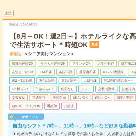
未読
掲載日
2026/08/02
【8月～OK！週2日～】ホテルライクな
で生活サポート＊時短OK
派遣
＜シニア向けマンション＞
派遣先
職種未経験OK
社会人未経験OK
ブランクOK
大学生歓迎
既卒第二
友達と一緒OK
OA不要
英語不要
履歴書不要
40～50代活躍
6
週2～3日勤務
週4日勤務
週5日勤務
土日祝休
朝10時以降スタート
5ｈ以内OK
午後のみOK
残業なし
シフト
交替制勤務
扶養控内
交費支給
車通勤可
服装自由
日払いOK
週払いOK
職場が禁煙
自転車・バイクOK
看護師
介護士
ここがポイント！
自由なシフト＊7時～、11時～、16時～など好きな勤務
▼高級ホテルのようなキレイな職場で介護のお仕事！入居者さんは自