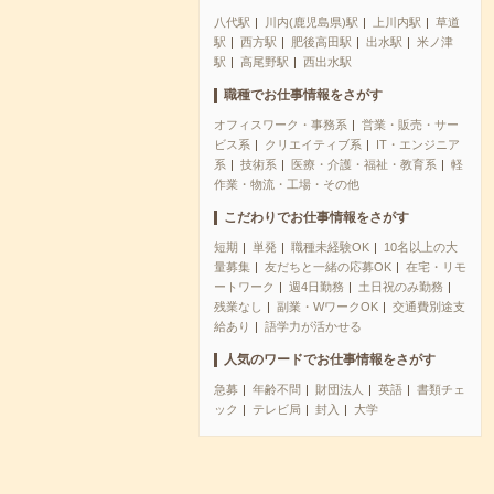
八代駅
川内(鹿児島県)駅
上川内駅
草道
駅
西方駅
肥後高田駅
出水駅
米ノ津
駅
高尾野駅
西出水駅
職種でお仕事情報をさがす
オフィスワーク・事務系
営業・販売・サー
ビス系
クリエイティブ系
IT・エンジニア
系
技術系
医療・介護・福祉・教育系
軽
作業・物流・工場・その他
こだわりでお仕事情報をさがす
短期
単発
職種未経験OK
10名以上の大
量募集
友だちと一緒の応募OK
在宅・リモ
ートワーク
週4日勤務
土日祝のみ勤務
残業なし
副業・WワークOK
交通費別途支
給あり
語学力が活かせる
人気のワードでお仕事情報をさがす
急募
年齢不問
財団法人
英語
書類チェ
ック
テレビ局
封入
大学