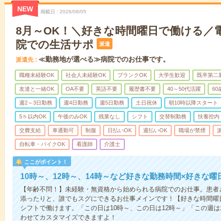
NEW
掲載日
2026/08/05
8月～OK！＼好きな時間曜日で働ける／
院での生活サポ
派遣
≪勤務地が選べる≫病院でのお仕事です。
派遣先
職種未経験OK
社会人未経験OK
ブランクOK
大学生歓迎
既卒第二
友達と一緒OK
OA不要
英語不要
履歴書不要
40～50代活躍
6
週2～3日勤務
週4日勤務
週5日勤務
土日祝休
朝10時以降スタート
5ｈ以内OK
午後のみOK
残業なし
シフト
交替制勤務
扶養控内
交費支給
車通勤可
制服
日払いOK
週払いOK
職場が禁煙
自転車・バイクOK
看護師
介護士
ここがポイント！
10時～、12時～、14時～など好きな勤務時間×好きな曜
【年齢不問！】未経験・無資格から始められる病院でのお仕事。患者
添ったりと、誰でもスグにできるお仕事メインです！【好きな時間曜日
シフトで働けます。「この日は10時～、この日は12時～」「この週
わせてカスタマイズできますよ！