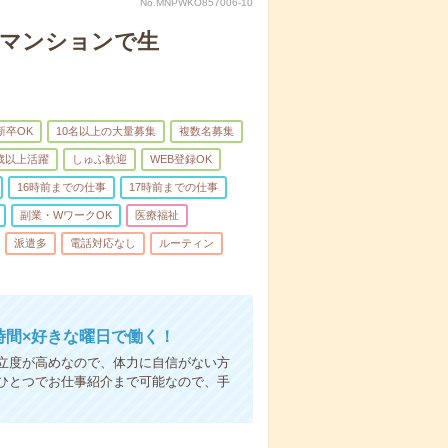
No.MNPWKO857006-10
者マンションで生
新卒OK
10名以上の大量募集
複数名募集
0歳以上活躍
しゅふ歓迎
WEB登録OK
16時前までの仕事
17時前までの仕事
副業・WワークOK
医療福祉
派遣多
電話対応なし
ルーティン
時間×好きな曜日で働く！
立度が高めなので、体力に自信がない方
ひとつでお仕事紹介まで可能なので、手