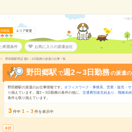
ヘル
沖縄版
エリア変更
た希望条件
お気に入りの派遣会社
野田郷駅周辺 週2～3日勤務の派遣の仕事一覧
野田郷駅
週2～3日勤務
で
の派遣の
野田郷駅の派遣のお仕事情報です。
オフィスワーク・事務系
、
営業・販売・サ
り揃えています。週2～3日勤務の条件の他に、
交通費別途支給あり
、
職種未経
条件も取り揃えています。
3
1
3
件中
～
件を表示中
未読