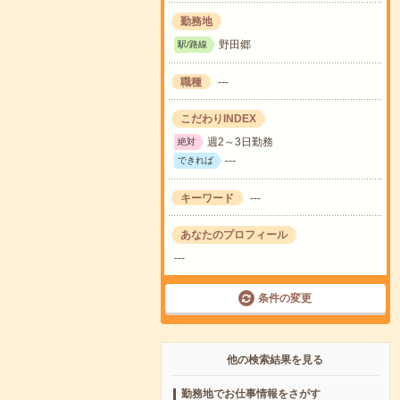
勤務地
野田郷
駅/路線
職種
---
こだわりINDEX
週2～3日勤務
絶対
---
できれば
キーワード
---
あなたのプロフィール
---
条件の変更
他の検索結果を見る
勤務地でお仕事情報をさがす