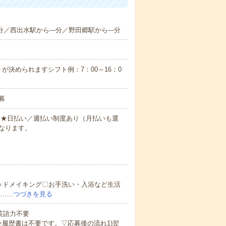
分／西出水駅から---分／野田郷駅から---分
が決められますシフト例：7：00～16：0
募
円～★日払い／週払い制度あり（月払いも選
なります。
ッドメイキング〇お手洗い・入浴など生活
ど……
つづきを見る
 英語力不要
★履歴書は不要です。▽応募後の流れ1)翌