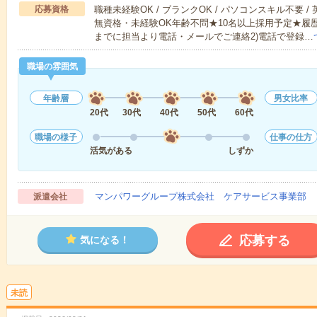
応募資格
職種未経験OK / ブランクOK / パソコンスキル不要 /
無資格・未経験OK年齢不問★10名以上採用予定★履
までに担当より電話・メールでご連絡2)電話で登録…
職場の雰囲気
年齢層
男女比率
20代
30代
40代
50代
60代
職場の様子
仕事の仕方
活気がある
しずか
マンパワーグループ株式会社 ケアサービス事業部 
派遣会社
応募する
気になる！
未読