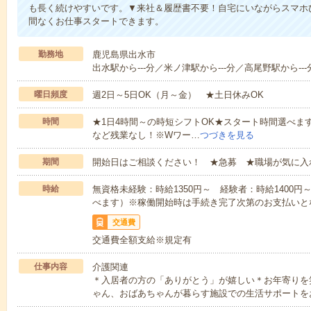
も長く続けやすいです。▼来社＆履歴書不要！自宅にいながらスマホ
間なくお仕事スタートできます。
勤務地
鹿児島県出水市
出水駅から---分／米ノ津駅から---分／高尾野駅から---
曜日頻度
週2日～5日OK（月～金） ★土日休みOK
時間
★1日4時間～の時短シフトOK★スタート時間選べます！7:00～1
など残業なし！※Wワー…
つづきを見る
期間
開始日はご相談ください！ ★急募 ★職場が気に入
時給
無資格未経験：時給1350円～ 経験者：時給1400
べます）※稼働開始時は手続き完了次第のお支払いと
交通費
交通費全額支給※規定有
仕事内容
介護関連
＊入居者の方の「ありがとう」が嬉しい＊お年寄りを
ゃん、おばあちゃんが暮らす施設での生活サポートを