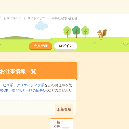
プ・お問い合わせ
サイトマップ
掲載のお問い合わせ
会員登録
ログイン
お仕事情報一覧
ービス系
、
クリエイティブ系
などのお仕事を取
験OK
、
友だちと一緒の応募OK
などのこだわり
新着順
一括
応募