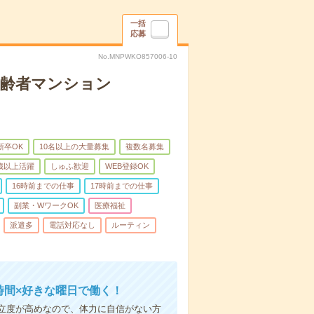
一括
応募
No.MNPWKO857006-10
高齢者マンション
新卒OK
10名以上の大量募集
複数名募集
0歳以上活躍
しゅふ歓迎
WEB登録OK
16時前までの仕事
17時前までの仕事
副業・WワークOK
医療福祉
派遣多
電話対応なし
ルーティン
時間×好きな曜日で働く！
立度が高めなので、体力に自信がない方