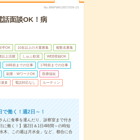
No.MNPWKO857006-10
電話面談OK！病
新卒OK
10名以上の大量募集
複数名募集
0歳以上活躍
しゅふ歓迎
WEB登録OK
16時前までの仕事
17時前までの仕事
副業・WワークOK
医療福祉
派遣多
電話対応なし
ルーティン
日で働く！週2日～！
さんに食事を運んだり、診察室まで付き
に働く！】週2日＆1日4時間～の時短
は水木、この週は月水金」など、都合に合