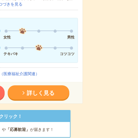
つづきを見る
女性
男性
テキパキ
コツコツ
（医療福祉介護関連）
詳しく見る
クリック！
」
や
「応募歓迎」
が届きます！