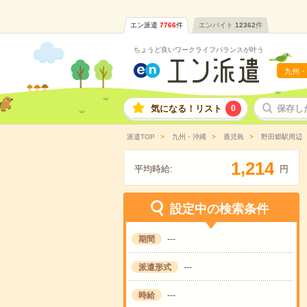
エン派遣
7766
件
エンバイト
12362
件
ちょうど良いワークライフバランスが叶う
九州・
気になる！リスト
0
保存し
派遣TOP
九州・沖縄
鹿児島
野田郷駅周辺
,
1
2
1
4
平均時給:
円
設定中の検索条件
期間
---
派遣形式
---
時給
---