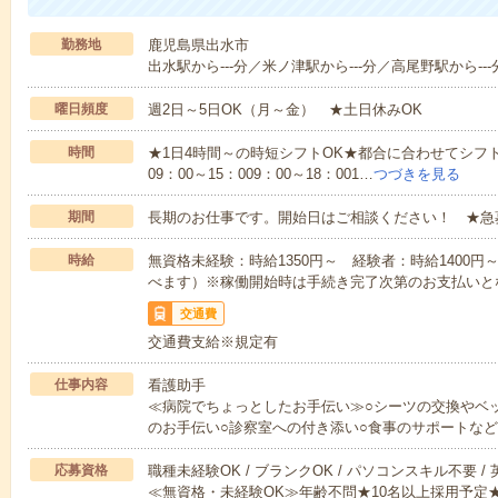
勤務地
鹿児島県出水市
出水駅から---分／米ノ津駅から---分／高尾野駅から---
曜日頻度
週2日～5日OK（月～金） ★土日休みOK
時間
★1日4時間～の時短シフトOK★都合に合わせてシフト
09：00～15：009：00～18：001…
つづきを見る
期間
長期のお仕事です。開始日はご相談ください！ ★急
時給
無資格未経験：時給1350円～ 経験者：時給1400
べます）※稼働開始時は手続き完了次第のお支払いと
交通費
交通費支給※規定有
仕事内容
看護助手
≪病院でちょっとしたお手伝い≫○シーツの交換やベ
のお手伝い○診察室への付き添い○食事のサポートな
応募資格
職種未経験OK / ブランクOK / パソコンスキル不要 /
≪無資格・未経験OK≫年齢不問★10名以上採用予定