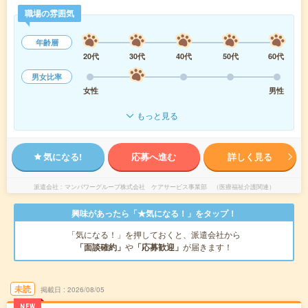
職場の雰囲気
年齢層
20代
30代
40代
50代
60代
男女比率
女性
男性
もっと見る
気になる!
応募へ進む
詳しく見る
派遣会社
マンパワーグループ株式会社 ケアサービス事業部 （医療福祉介護関連）
興味があったら「★気になる！」をタップ！
「気になる！」を押しておくと、派遣会社から
「面談確約」
や
「応募歓迎」
が届きます！
未読
掲載日
2026/08/05
NEW