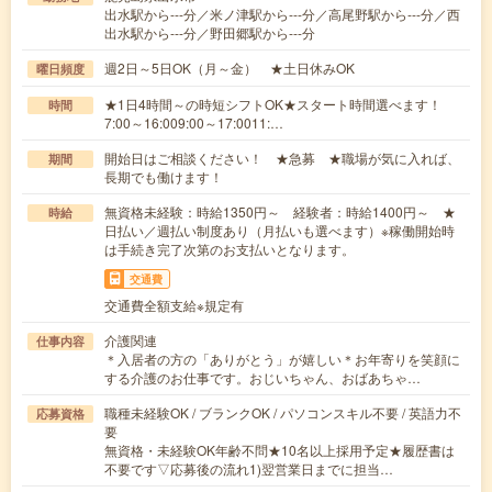
出水駅から---分／米ノ津駅から---分／高尾野駅から---分／西
出水駅から---分／野田郷駅から---分
週2日～5日OK（月～金） ★土日休みOK
曜日頻度
★1日4時間～の時短シフトOK★スタート時間選べます！
時間
7:00～16:009:00～17:0011:…
開始日はご相談ください！ ★急募 ★職場が気に入れば、
期間
長期でも働けます！
無資格未経験：時給1350円～ 経験者：時給1400円～ ★
時給
日払い／週払い制度あり（月払いも選べます）※稼働開始時
は手続き完了次第のお支払いとなります。
交通費
交通費全額支給※規定有
介護関連
仕事内容
＊入居者の方の「ありがとう」が嬉しい＊お年寄りを笑顔に
する介護のお仕事です。おじいちゃん、おばあちゃ…
職種未経験OK / ブランクOK / パソコンスキル不要 / 英語力不
応募資格
要
無資格・未経験OK年齢不問★10名以上採用予定★履歴書は
不要です▽応募後の流れ1)翌営業日までに担当…