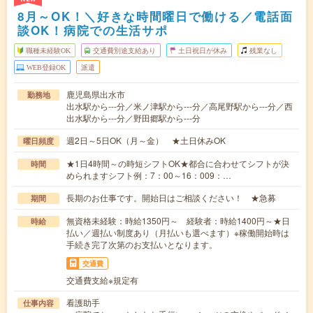
8月～OK！＼好きな時間曜日で働ける／電話面
談OK！病院での生活サポ
職種未経験OK
交通費別途支給あり
土日祝日が休み
残業なし
WEB登録OK
派遣
鹿児島県出水市
勤務地
出水駅から---分／米ノ津駅から---分／高尾野駅から---分／西
出水駅から---分／野田郷駅から---分
週2日～5日OK（月～金） ★土日休みOK
曜日頻度
★1日4時間～の時短シフトOK★都合に合わせてシフトが決
時間
められますシフト例：7：00～16：009：…
長期のお仕事です。開始日はご相談ください！ ★急募
期間
無資格未経験：時給1350円～ 経験者：時給1400円～★日
時給
払い／週払い制度あり（月払いも選べます）※稼働開始時は
手続き完了次第のお支払いとなります。
交通費
交通費支給※規定有
看護助手
仕事内容