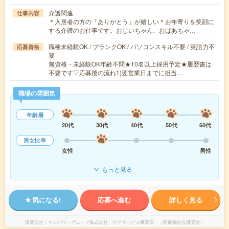
介護関連
仕事内容
＊入居者の方の「ありがとう」が嬉しい＊お年寄りを笑顔に
する介護のお仕事です。おじいちゃん、おばあちゃ…
職種未経験OK / ブランクOK / パソコンスキル不要 / 英語力不
応募資格
要
無資格・未経験OK年齢不問★10名以上採用予定★履歴書は
不要です▽応募後の流れ1)翌営業日までに担当…
職場の雰囲気
年齢層
20代
30代
40代
50代
60代
男女比率
女性
男性
もっと見る
気になる!
応募へ進む
詳しく見る
派遣会社
マンパワーグループ株式会社 ケアサービス事業部 （医療福祉介護関連）