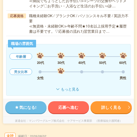
≪病院でちょっとしたお手伝い≫○シーツの交換やベッドメ
イキング〇お手洗い・入浴など生活のお手伝い○診…
職種未経験OK / ブランクOK / パソコンスキル不要 / 英語力不
応募資格
要
≪無資格・未経験OK≫年齢不問★10名以上採用予定★履歴
書は不要です。▽応募後の流れ1)翌営業日まで…
職場の雰囲気
年齢層
20代
30代
40代
50代
60代
男女比率
女性
男性
もっと見る
気になる!
応募へ進む
詳しく見る
派遣会社
マンパワーグループ株式会社 ケアサービス事業部 （医療福祉介護関連）
未読
掲載日
2026/08/02