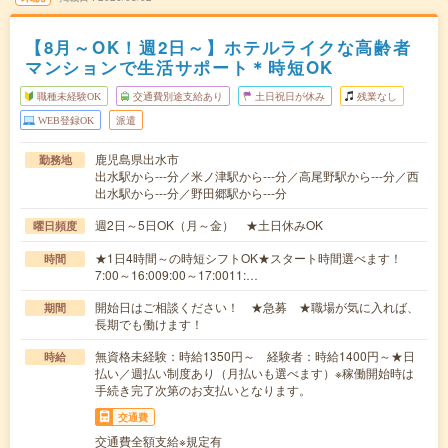
【8月～OK！週2日～】ホテルライクな高齢者
マンションで生活サポート＊時短OK
職種未経験OK
交通費別途支給あり
土日祝日が休み
残業なし
WEB登録OK
派遣
鹿児島県出水市
勤務地
出水駅から---分／米ノ津駅から---分／高尾野駅から---分／西
出水駅から---分／野田郷駅から---分
週2日～5日OK（月～金） ★土日休みOK
曜日頻度
★1日4時間～の時短シフトOK★スタート時間選べます！
時間
7:00～16:009:00～17:0011:…
開始日はご相談ください！ ★急募 ★職場が気に入れば、
期間
長期でも働けます！
無資格未経験：時給1350円～ 経験者：時給1400円～★日
時給
払い／週払い制度あり（月払いも選べます）※稼働開始時は
手続き完了次第のお支払いとなります。
交通費
交通費全額支給※規定有