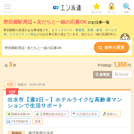
メニュー
気になる!
ログイン
検索
野田郷駅周辺
×
友だちと一緒の応募OK
のお仕事一覧
野田郷駅の派遣のお仕事情報です。
オフィスワーク・事務系
、
営業・販売・サービス
系
、
クリエイティブ系
などのお仕事を取り揃えています。友だちと一緒の応募OKの条
件の他に、
交通費別途支給あり
、
職種未経験OK
、
週4日勤務
などのこだわり条件も取
り揃えています。
条件の変更
野田郷駅周辺 / 友だちと一緒の応募OK
3
1,350
全
件
平均時給:
円
時給順
新着順
未読
掲載日
2026/08/06
NEW
出水市【週2日～】ホテルライクな高齢者マン
ションで生活サポート
職種未経験OK
交通費別途支給あり
土日祝日が休み
残業なし
WEB登録OK
派遣
鹿児島県出水市
勤務地