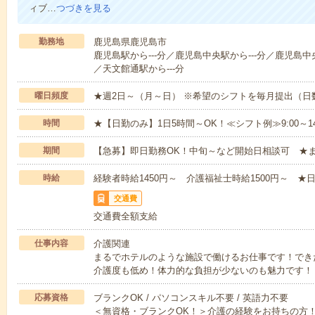
ィブ…
つづきを見る
勤務地
鹿児島県鹿児島市
鹿児島駅から---分／鹿児島中央駅から---分／鹿児島中
／天文館通駅から---分
曜日頻度
★週2日～（月～日） ※希望のシフトを毎月提出（
時間
★【日勤のみ】1日5時間～OK！≪シフト例≫9:00～14:001
期間
【急募】即日勤務OK！中旬～など開始日相談可 ★
時給
経験者時給1450円～ 介護福祉士時給1500円～ ★日
交通費
交通費全額支給
仕事内容
介護関連
まるでホテルのような施設で働けるお仕事です！でき
介護度も低め！体力的な負担が少ないのも魅力です！
応募資格
ブランクOK / パソコンスキル不要 / 英語力不要
＜無資格・ブランクOK！＞介護の経験をお持ちの方！