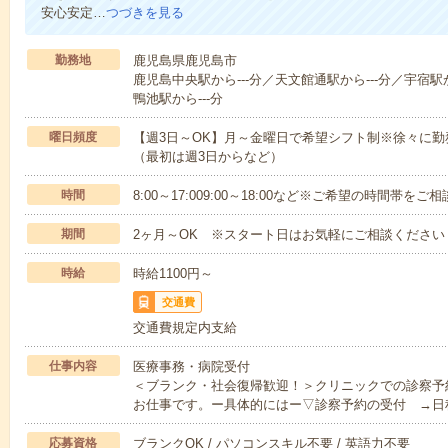
安心安定…
つづきを見る
勤務地
鹿児島県鹿児島市
鹿児島中央駅から---分／天文館通駅から---分／宇宿駅か
鴨池駅から---分
曜日頻度
【週3日～OK】月～金曜日で希望シフト制※徐々に
（最初は週3日からなど）
時間
8:00～17:009:00～18:00など※ご希望の時間帯を
期間
2ヶ月～OK ※スタート日はお気軽にご相談ください
時給
時給1100円～
交通費
交通費規定内支給
仕事内容
医療事務・病院受付
＜ブランク・社会復帰歓迎！＞クリニックでの診察予
お仕事です。ー具体的にはー▽診察予約の受付 →日
応募資格
ブランクOK / パソコンスキル不要 / 英語力不要