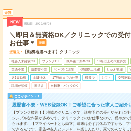
未読
NEW
掲載日
2026/08/08
＼即日＆無資格OK／クリニックでの受
お仕事＊
派遣
【勤務地選べます】クリニック
派遣先
社会人未経験OK
ブランクOK
既卒第二新卒OK
10名以上の大量募集
英語不要
履歴書不要
40～50代活躍
60歳以上活躍
しゅふ歓迎
週5日勤務
土日祝休
17時前までの仕事
残業少
シフト
交替制勤
職場が禁煙
派遣多
自転車・バイクOK
ここがポイント！
履歴書不要・WEB登録OK！ご希望に合った求人ご紹介
【ブランク歓迎！】地域のクリニックで、診察予約の受付やそれに伴
シンプルな作業が多めです。クリニックでのお仕事なので、穏やかで
られます。【プライベートとも両立】週末は必ずお休みですから、プ
できるんです。家族や友人とレジャーを楽しんだり、家でのんびりし