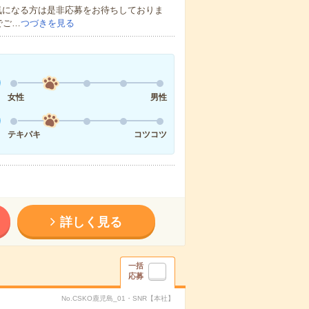
気になる方は是非応募をお待ちしておりま
でご…
つづきを見る
女性
男性
テキパキ
コツコツ
詳しく見る
一括
応募
No.CSKO鹿児島_01・SNR【本社】