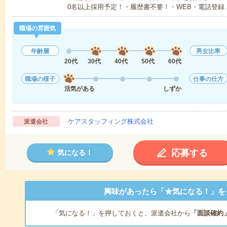
0名以上採用予定！・履歴書不要！・WEB・電話登録
職場の雰囲気
年齢層
男女比率
20代
30代
40代
50代
60代
職場の様子
仕事の仕方
活気がある
しずか
ケアスタッフィング株式会社
派遣会社
応募する
気になる！
興味があったら「★気になる！」を
「気になる！」を押しておくと、派遣会社から
「面談確約