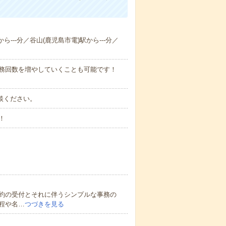
ら---分／谷山(鹿児島市電)駅から---分／
勤務回数を増やしていくことも可能です！
ご相談ください。
！
約の受付とそれに伴うシンプルな事務の
程や名…
つづきを見る