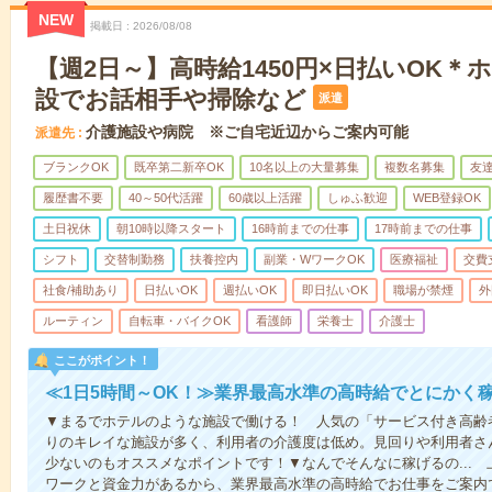
NEW
掲載日
2026/08/08
【週2日～】高時給1450円×日払いOK
設でお話相手や掃除など
派遣
介護施設や病院 ※ご自宅近辺からご案内可能
派遣先
ブランクOK
既卒第二新卒OK
10名以上の大量募集
複数名募集
友達
履歴書不要
40～50代活躍
60歳以上活躍
しゅふ歓迎
WEB登録OK
土日祝休
朝10時以降スタート
16時前までの仕事
17時前までの仕事
シフト
交替制勤務
扶養控内
副業・WワークOK
医療福祉
交費
社食/補助あり
日払いOK
週払いOK
即日払いOK
職場が禁煙
外
ルーティン
自転車・バイクOK
看護師
栄養士
介護士
ここがポイント！
≪1日5時間～OK！≫業界最高水準の高時給でとにかく
▼まるでホテルのような施設で働ける！ 人気の「サービス付き高齢
りのキレイな施設が多く、利用者の介護度は低め。見回りや利用者さ
少ないのもオススメなポイントです！▼なんでそんなに稼げるの...
ワークと資金力があるから、業界最高水準の高時給でお仕事をご案内