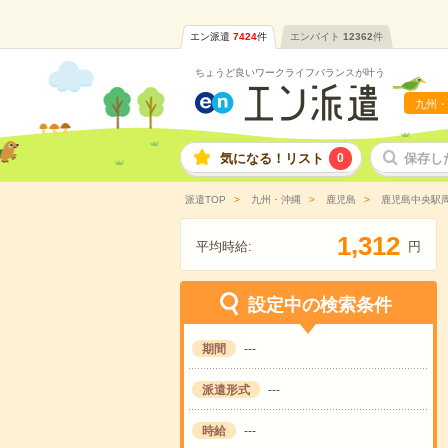
エン派遣
7424
件
エンバイト
12362
件
ちょうど良いワークライフバランスが叶う
九州・
気になる！リスト
0
保存し
派遣TOP
九州・沖縄
鹿児島
鹿児島中央駅
,
1
3
1
2
平均時給:
円
設定中の検索条件
期間
---
派遣形式
---
時給
---