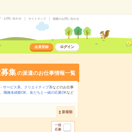
プ・お問い合わせ
サイトマップ
掲載のお問い合わせ
会員登録
ログイン
量募集
の派遣のお仕事情報一覧
・サービス系
、
クリエイティブ系
などのお仕事
、
職種未経験OK
、
友だちと一緒の応募OK
など
新着順
一括
応募