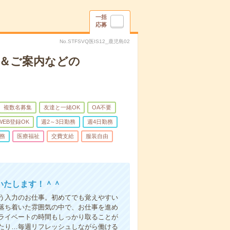
一括
応募
No.STFSVQ医IS12_鹿児島02
付＆ご案内などの
複数名募集
友達と一緒OK
OA不要
WEB登録OK
週2～3日勤務
週4日勤務
務
医療福祉
交費支給
服装自由
いたします！＾＾
う入力のお仕事。初めてでも覚えやすい
落ち着いた雰囲気の中で、お仕事を進め
ライベートの時間もしっかり取ることが
たり…毎週リフレッシュしながら働ける