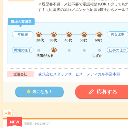
※履歴書不要・来社不要で電話相談もOK！少しでも
す！＼応募後の流れ／エンから応募↓弊社からメール
職場の雰囲気
年齢層
男女比率
20代
30代
40代
50代
60代
職場の様子
仕事の仕方
活気がある
しずか
株式会社スタッフサービス メディカル事業本部
派遣会社
応募する
気になる！
未読
NEW
掲載日
2026/08/07