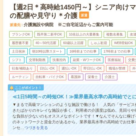
【週2日＊高時給1450円～】シニア向け
の配膳や見守り＊介護
派遣
介護施設や病院 ※ご自宅近辺からご案内可能
派遣先
ブランクOK
既卒第二新卒OK
10名以上の大量募集
複数名募集
友達
履歴書不要
40～50代活躍
60歳以上活躍
しゅふ歓迎
WEB登録OK
土日祝休
朝10時以降スタート
16時前までの仕事
17時前までの仕事
シフト
交替制勤務
扶養控内
副業・WワークOK
医療福祉
交費
社食/補助あり
日払いOK
週払いOK
即日払いOK
職場が禁煙
外
ルーティン
自転車・バイクOK
看護師
栄養士
介護士
ここがポイント！
≪1日5時間～の時短OK！≫業界最高水準の高時給でと
▼まるで高級マンションのような施設で働ける！ 人気の「サービス
きたばかりのキレイな施設が多く、利用者の介護度は低め。見回りや
な負担が少ないのもオススメなポイントです！▼なんでそんなに稼げる
のネットワークと資金力があるから、業界最高水準の高時給でお仕事
ンセ…
つづきを見る