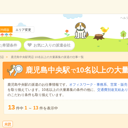
ヘル
沖縄版
エリア変更
た希望条件
お気に入りの派遣会社
周辺
鹿児島中央駅周辺 10名以上の大量募集の派遣の仕事一覧
鹿児島中央駅
10名以上の大
で
鹿児島中央駅の派遣のお仕事情報です。
オフィスワーク・事務系
、
営業・販売
を取り揃えています。10名以上の大量募集の条件の他に、
交通費別途支給あり
のこだわり条件も取り揃えています。
13
1
13
件中
～
件を表示中
未読