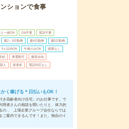
マンションで食事
と一緒OK
OA不要
英語不要
週2～3日勤務
週4日勤務
週5日勤務
5ｈ以内OK
午後のみOK
残業なし
支給
車通勤可
服装自由
国人
派遣多
電話対応なし
にかく稼げる＊日払いもOK！
付き高齢者向け住宅」のお仕事です。で
利用者さんの相談を聞いたりと、体力的
の... 上場企業グループ会社ならでは
をご案内できるんです！また、独自のイ