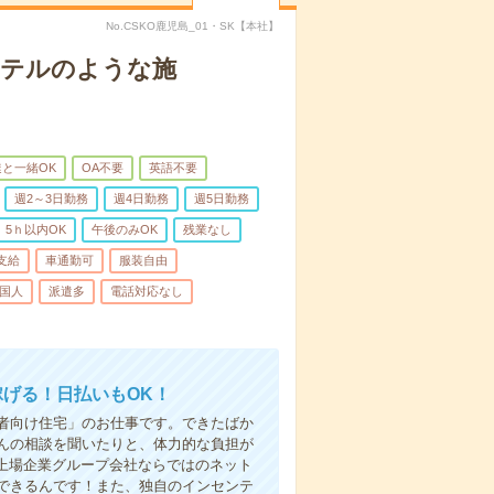
No.CSKO鹿児島_01・SK【本社】
＊ホテルのような施
と一緒OK
OA不要
英語不要
週2～3日勤務
週4日勤務
週5日勤務
5ｈ以内OK
午後のみOK
残業なし
支給
車通勤可
服装自由
国人
派遣多
電話対応なし
稼げる！日払いもOK！
者向け住宅」のお仕事です。できたばか
んの相談を聞いたりと、体力的な負担が
 上場企業グループ会社ならではのネット
できるんです！また、独自のインセンテ