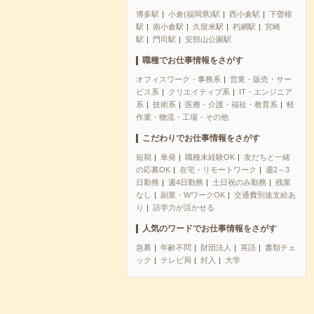
博多駅
小倉(福岡県)駅
西小倉駅
下曽根
駅
南小倉駅
久留米駅
朽網駅
宮崎
駅
門司駅
安部山公園駅
職種でお仕事情報をさがす
オフィスワーク・事務系
営業・販売・サー
ビス系
クリエイティブ系
IT・エンジニア
系
技術系
医療・介護・福祉・教育系
軽
作業・物流・工場・その他
こだわりでお仕事情報をさがす
短期
単発
職種未経験OK
友だちと一緒
の応募OK
在宅・リモートワーク
週2～3
日勤務
週4日勤務
土日祝のみ勤務
残業
なし
副業・WワークOK
交通費別途支給あ
り
語学力が活かせる
人気のワードでお仕事情報をさがす
急募
年齢不問
財団法人
英語
書類チェ
ック
テレビ局
封入
大学