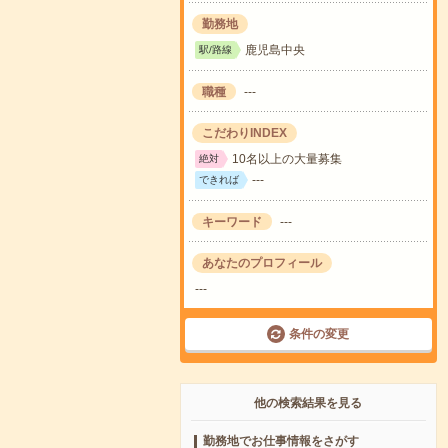
勤務地
鹿児島中央
駅/路線
職種
---
こだわりINDEX
10名以上の大量募集
絶対
---
できれば
キーワード
---
あなたのプロフィール
---
条件の変更
他の検索結果を見る
勤務地でお仕事情報をさがす