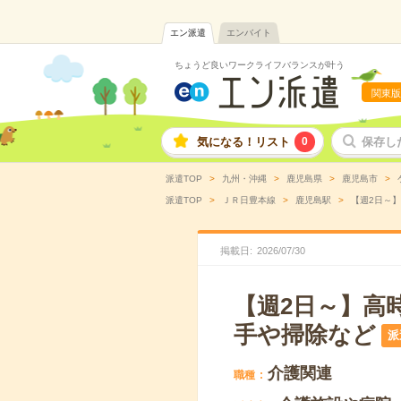
エン派遣
エンバイト
ちょうど良いワークライフバランスが叶う
関東版
気になる！リスト
0
保存し
派遣TOP
九州・沖縄
鹿児島県
鹿児島市
派遣TOP
ＪＲ日豊本線
鹿児島駅
【週2日～】
掲載日
2026
/
07
/
30
【週2日～】高
手や掃除など
派
介護関連
職種