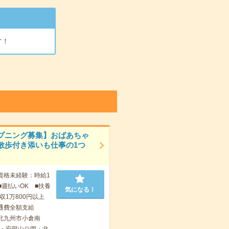
す！
プニング募集】おばあちゃ
散歩付き添いも仕事の1つ
資格未経験：時給1
■週払いOK ■扶養
気になる！
収1万800円以上
通費全額支給
北九州市小倉南