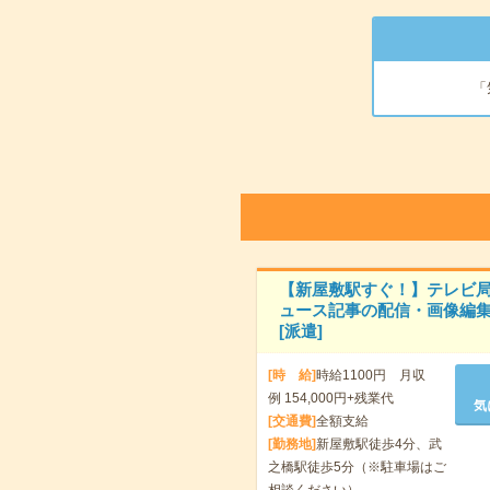
「
【新屋敷駅すぐ！】テレビ
ュース記事の配信・画像編
[派遣]
[時 給]
時給1100円 月収
例 154,000円+残業代
気
[交通費]
全額支給
[勤務地]
新屋敷駅徒歩4分、武
之橋駅徒歩5分（※駐車場はご