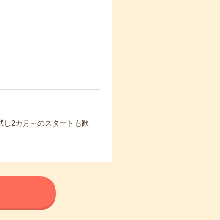
試し2カ月～のスタートも歓
る