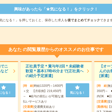
興味があったら「★気になる！」をクリック！
気になる！」を押しておくと、保存した求人を
後でまとめてチェック
できま
あなた
の閲覧履歴からのオススメのお仕事です
局でニ
正社員予定＊賞与年2回＊未経験者
【オー
集など
歓迎＊基本17時45分まで[正社員へ
んのお
の紹介予定派遣]
[派遣]
[時 給]
時給1320円～1400円
[時 給]
無
＋交 【月収例】219,450円
350円～ 
になる！
気になる！
～ ■給与の前払いが可能な速
内OK ■日
払いサービスあり
[交通費]
交
[交通費]
交通費支給あり
[勤務地]
【