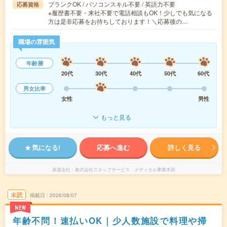
ブランクOK / パソコンスキル不要 / 英語力不要
応募資格
※履歴書不要・来社不要で電話相談もOK！少しでも気になる
方は是非応募をお待ちしております！＼応募後の…
職場の雰囲気
年齢層
20代
30代
40代
50代
60代
男女比率
女性
男性
もっと見る
気になる!
応募へ進む
詳しく見る
派遣会社
株式会社スタッフサービス メディカル事業本部
未読
掲載日
2026/08/07
NEW
年齢不問！速払いOK｜少人数施設で料理や掃