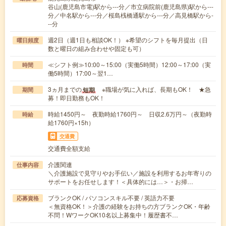
谷山(鹿児島市電)駅から---分／市立病院前(鹿児島県)駅から---
分／中名駅から---分／桜島桟橋通駅から---分／高見橋駅から-
--分
週2日（週1日も相談OK！） ※希望のシフトを毎月提出（日
曜日頻度
数と曜日の組み合わせや固定も可）
≪シフト例≫10:00～15:00（実働5時間）12:00～17:00（実
時間
働5時間）17:00～翌1…
3ヵ月までの
※職場が気に入れば、長期もOK！ ★急
短期
期間
募！即日勤務もOK！
時給1450円～ 夜勤時給1760円～ 日収2.6万円～（夜勤時
時給
給1760円×15h）
交通費
交通費全額支給
介護関連
仕事内容
＼介護施設で見守りやお手伝い／施設を利用するお年寄りの
サポートをお任せします！＜具体的には…＞・お掃…
ブランクOK / パソコンスキル不要 / 英語力不要
応募資格
＜無資格OK！＞介護の経験をお持ちの方ブランクOK・年齢
不問！WワークOK10名以上募集中！履歴書不…