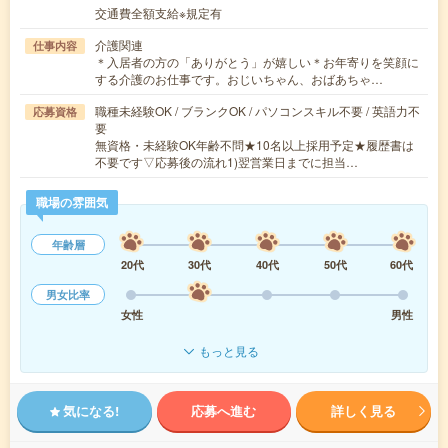
交通費全額支給※規定有
介護関連
仕事内容
＊入居者の方の「ありがとう」が嬉しい＊お年寄りを笑顔に
する介護のお仕事です。おじいちゃん、おばあちゃ…
職種未経験OK / ブランクOK / パソコンスキル不要 / 英語力不
応募資格
要
無資格・未経験OK年齢不問★10名以上採用予定★履歴書は
不要です▽応募後の流れ1)翌営業日までに担当…
職場の雰囲気
年齢層
20代
30代
40代
50代
60代
男女比率
女性
男性
もっと見る
気になる!
応募へ進む
詳しく見る