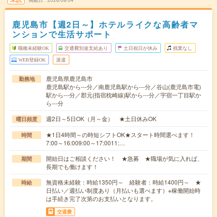
掲載日
2026/08/04
鹿児島市【週2日～】ホテルライクな高齢者マ
ンションで生活サポート
職種未経験OK
交通費別途支給あり
土日祝日が休み
残業なし
WEB登録OK
派遣
鹿児島県鹿児島市
勤務地
鹿児島駅から---分／南鹿児島駅から---分／谷山(鹿児島市電)
駅から---分／郡元(指宿枕崎線)駅から---分／宇宿一丁目駅か
ら---分
週2日～5日OK（月～金） ★土日休みOK
曜日頻度
★1日4時間～の時短シフトOK★スタート時間選べます！
時間
7:00～16:009:00～17:0011:…
開始日はご相談ください！ ★急募 ★職場が気に入れば、
期間
長期でも働けます！
無資格未経験：時給1350円～ 経験者：時給1400円～ ★
時給
日払い／週払い制度あり（月払いも選べます）※稼働開始時
は手続き完了次第のお支払いとなります。
交通費