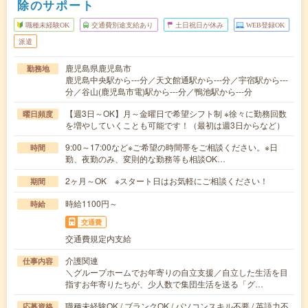
除のサポート
職種未経験OK
交通費別途支給あり
土日祝日が休み
WEB登録OK
派遣
鹿児島県鹿児島市
勤務地
鹿児島中央駅から---分／天文館通駅から---分／宇宿駅から---
分／谷山(鹿児島市電)駅から---分／鴨池駅から---分
【週3日～OK】月～金曜日で希望シフト制 ※徐々に勤務回数
曜日頻度
を増やしていくことも可能です！（最初は週3日からなど）
9:00～17:00など※ご希望の時間帯をご相談ください。※日
時間
勤、夜勤のみ、変則的な勤務等も相談OK…
2ヶ月～OK ※スタート日はお気軽にご相談ください！
期間
時給1100円～
時給
交通費
交通費規定内支給
介護関連
仕事内容
＼グループホームでお年寄りの自立支援／自立した生活を目
指すお年寄りたちが、少人数で集団生活を送る「グ…
職種未経験OK / ブランクOK / パソコンスキル不要 / 英語力不
応募資格