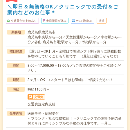
＼即日＆無資格OK／クリニックでの受付＆ご
案内などのお仕事＊
交通費別途支給あり
土日祝日が休み
WEB登録OK
派遣
鹿児島県鹿児島市
勤務地
鹿児島中央駅から---分／天文館通駅から---分／宇宿駅から---
分／谷山(鹿児島市電)駅から---分／鴨池駅から---分
【週3日～OK】月～金曜日で希望シフト制 ※徐々に勤務回数
曜日頻度
を増やしていくことも可能です！（最初は週3日からなど）
8:00～17:009:00～18:00など※ご希望の時間帯をご相談くだ
時間
さい。
2ヶ月～OK ※スタート日はお気軽にご相談ください！
期間
時給1100円～
時給
交通費
交通費規定内支給
医療事務・病院受付
仕事内容
＜ブランク・社会復帰歓迎！＞クリニックでの診察予約の受
付とそれに伴うシンプルな事務のお仕事です。ー具…