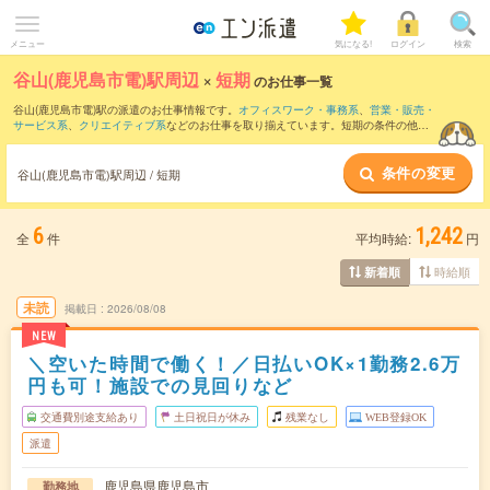
メニュー
気になる!
ログイン
検索
谷山(鹿児島市電)駅周辺
×
短期
のお仕事一覧
谷山(鹿児島市電)駅の派遣のお仕事情報です。
オフィスワーク・事務系
、
営業・販売・
サービス系
、
クリエイティブ系
などのお仕事を取り揃えています。短期の条件の他
に、
交通費別途支給あり
、
職種未経験OK
、
友だちと一緒の応募OK
などでもお探し頂
けます。
条件の変更
谷山(鹿児島市電)駅周辺 / 短期
6
1,242
全
件
平均時給:
円
時給順
新着順
未読
掲載日
2026/08/08
NEW
＼空いた時間で働く！／日払いOK×1勤務2.6万
円も可！施設での見回りなど
交通費別途支給あり
土日祝日が休み
残業なし
WEB登録OK
派遣
鹿児島県鹿児島市
勤務地