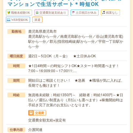
マンションで生活サポート＊時短OK
職種未経験OK
交通費別途支給あり
土日祝日が休み
残業なし
WEB登録OK
派遣
鹿児島県鹿児島市
勤務地
鹿児島駅から---分／南鹿児島駅から---分／谷山(鹿児島市電)
駅から---分／郡元(指宿枕崎線)駅から---分／宇宿一丁目駅か
ら---分
週2日～5日OK（月～金） ★土日休みOK
曜日頻度
★1日4時間～の時短シフトOK★スタート時間選べます！
時間
7:00～16:009:00～17:0011:…
開始日はご相談ください！ ★急募 ★職場が気に入れば、
期間
長期でも働けます！
無資格未経験：時給1350円～ 経験者：時給1400円～★日
時給
払い／週払い制度あり（月払いも選べます）※稼働開始時は
手続き完了次第のお支払いとなります。
交通費
交通費全額支給※規定有
介護関連
仕事内容