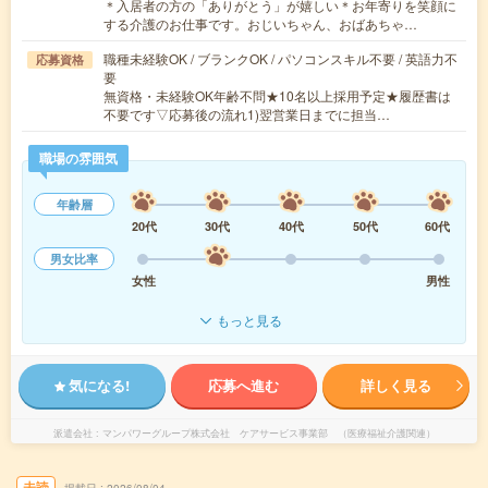
＊入居者の方の「ありがとう」が嬉しい＊お年寄りを笑顔に
する介護のお仕事です。おじいちゃん、おばあちゃ…
職種未経験OK / ブランクOK / パソコンスキル不要 / 英語力不
応募資格
要
無資格・未経験OK年齢不問★10名以上採用予定★履歴書は
不要です▽応募後の流れ1)翌営業日までに担当…
職場の雰囲気
年齢層
20代
30代
40代
50代
60代
男女比率
女性
男性
もっと見る
気になる!
応募へ進む
詳しく見る
派遣会社
マンパワーグループ株式会社 ケアサービス事業部 （医療福祉介護関連）
未読