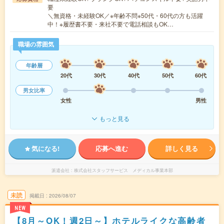
要
＼無資格・未経験OK／※年齢不問※50代・60代の方も活躍
中！※履歴書不要・来社不要で電話相談もOK…
職場の雰囲気
年齢層
20代
30代
40代
50代
60代
男女比率
女性
男性
もっと見る
気になる!
応募へ進む
詳しく見る
派遣会社
株式会社スタッフサービス メディカル事業本部
未読
掲載日
2026/08/07
NEW
【8月～OK！週2日～】ホテルライクな高齢者