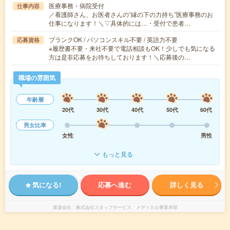
医療事務・病院受付
仕事内容
／看護師さん、お医者さんの“縁の下の力持ち”医療事務のお
仕事になります！＼▽具体的には…・受付で患者…
ブランクOK / パソコンスキル不要 / 英語力不要
応募資格
※履歴書不要・来社不要で電話相談もOK！少しでも気になる
方は是非応募をお待ちしております！＼応募後の…
職場の雰囲気
年齢層
20代
30代
40代
50代
60代
男女比率
女性
男性
もっと見る
気になる!
応募へ進む
詳しく見る
派遣会社
株式会社スタッフサービス メディカル事業本部