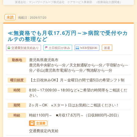
派遣会社
マンパワーグループ株式会社 ケアサービス事業部 （医療福祉介護関連）
未読
掲載日
2026/07/20
≪無資格でも月収17.6万円～≫病院で受付やカ
ルテの整理など
交通費別途支給あり
土日祝日が休み
WEB登録OK
派遣
鹿児島県鹿児島市
勤務地
鹿児島中央駅から---分／天文館通駅から---分／宇宿駅から---
分／谷山(鹿児島市電)駅から---分／鴨池駅から---分
【土日祝休みOK】月～金曜日の間で週5日の希望シフト制
曜日頻度
8:00～17:009:00～18:00など※ご希望の時間帯をご相談くだ
時間
さい。
2ヶ月～OK ※スタート日はお気軽にご相談ください！
期間
時給1100円～ ■月収17.6万円～（日収8800円×20日）
時給
交通費
交通費規定内支給