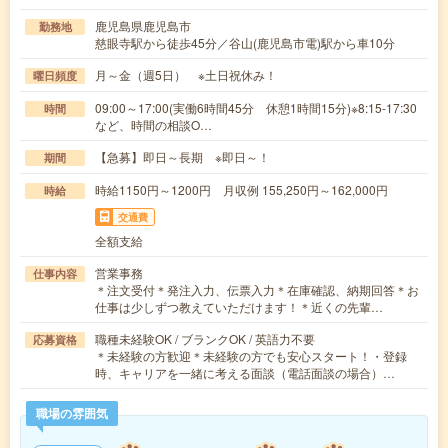
鹿児島県鹿児島市
勤務地
慈眼寺駅から徒歩45分／谷山(鹿児島市電)駅から車10分
月～金（週5日） ※土日祝休み！
曜日頻度
09:00～17:00(実働6時間45分 休憩1時間15分)※8:15-17:30
時間
など、時間の相談O…
【急募】即日～長期 ※即日～！
期間
時給1150円～1200円 月収例 155,250円～162,000円
時給
交通費
全額支給
営業事務
仕事内容
＊注文受付＊発注入力、伝票入力＊在庫確認、納期回答＊お
仕事は少しずつ教えていただけます！＊近くの先輩…
職種未経験OK / ブランクOK / 英語力不要
応募資格
＊未経験の方歓迎＊未経験の方でも安心スタート！・登録
時、キャリアを一緒に考える面談（電話面談の場合）…
職場の雰囲気