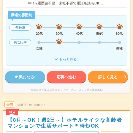
中！※履歴書不要・来社不要で電話相談もOK…
職場の雰囲気
年齢層
20代
30代
40代
50代
60代
男女比率
女性
男性
もっと見る
気になる!
応募へ進む
詳しく見る
派遣会社
株式会社スタッフサービス メディカル事業本部
未読
掲載日
2026/08/07
NEW
【8月～OK！週2日～】ホテルライクな高齢者
マンションで生活サポート＊時短OK