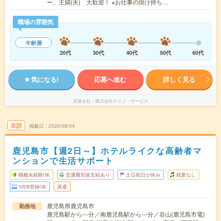
ー、主婦(夫) 大歓迎！ ※お仕事の掛け持ち…
職場の雰囲気
年齢層
20代
30代
40代
50代
60代
気になる!
応募へ進む
詳しく見る
派遣会社
株式会社テクノ・サービス
未読
掲載日
2026/08/04
鹿児島市【週2日～】ホテルライクな高齢者マ
ンションで生活サポート
職種未経験OK
交通費別途支給あり
土日祝日が休み
残業なし
WEB登録OK
派遣
鹿児島県鹿児島市
勤務地
鹿児島駅から---分／南鹿児島駅から---分／谷山(鹿児島市電)