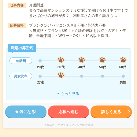
介護関連
仕事内容
まるで高級マンションのような施設で働けるお仕事です！で
きたばかりの施設が多く、利用者さんの要介護度も…
ブランクOK / パソコンスキル不要 / 英語力不要
応募資格
＜無資格・ブランクOK！＞介護の経験をお持ちの方！・年
齢、学歴不問！・WワークOK！・10名以上採用…
職場の雰囲気
年齢層
20代
30代
40代
50代
60代
男女比率
女性
男性
もっと見る
気になる!
応募へ進む
詳しく見る
派遣会社
ケアスタッフィング株式会社