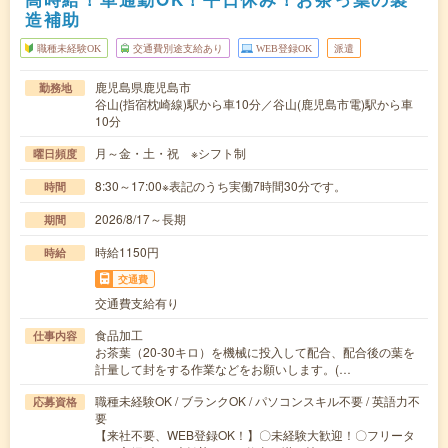
造補助
職種未経験OK
交通費別途支給あり
WEB登録OK
派遣
鹿児島県鹿児島市
勤務地
谷山(指宿枕崎線)駅から車10分／谷山(鹿児島市電)駅から車
10分
月～金・土・祝 ※シフト制
曜日頻度
8:30～17:00※表記のうち実働7時間30分です。
時間
2026/8/17～長期
期間
時給1150円
時給
交通費
交通費支給有り
食品加工
仕事内容
お茶葉（20-30キロ）を機械に投入して配合、配合後の葉を
計量して封をする作業などをお願いします。(…
職種未経験OK / ブランクOK / パソコンスキル不要 / 英語力不
応募資格
要
【来社不要、WEB登録OK！】〇未経験大歓迎！〇フリータ