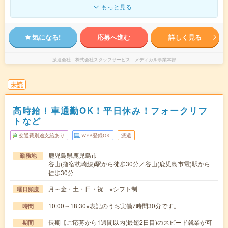
もっと見る
気になる!
応募へ進む
詳しく見る
派遣会社
株式会社スタッフサービス メディカル事業本部
未読
高時給！車通勤OK！平日休み！フォークリフ
トなど
交通費別途支給あり
WEB登録OK
派遣
鹿児島県鹿児島市
勤務地
谷山(指宿枕崎線)駅から徒歩30分／谷山(鹿児島市電)駅から
徒歩30分
月～金・土・日・祝 ※シフト制
曜日頻度
10:00～18:30※表記のうち実働7時間30分です。
時間
長期【ご応募から1週間以内(最短2日目)のスピード就業が可
期間