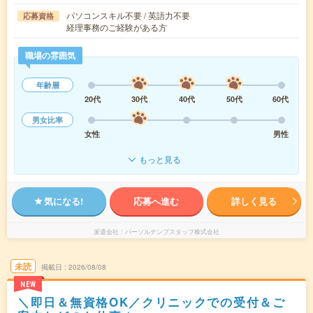
パソコンスキル不要 / 英語力不要
応募資格
経理事務のご経験がある方
職場の雰囲気
年齢層
20代
30代
40代
50代
60代
男女比率
女性
男性
もっと見る
気になる!
応募へ進む
詳しく見る
派遣会社
パーソルテンプスタッフ株式会社
未読
掲載日
2026/08/08
NEW
＼即日＆無資格OK／クリニックでの受付＆ご