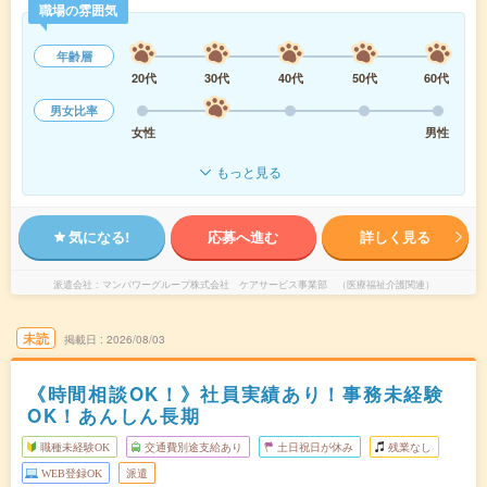
職場の雰囲気
年齢層
20代
30代
40代
50代
60代
男女比率
女性
男性
もっと見る
気になる!
応募へ進む
詳しく見る
派遣会社
マンパワーグループ株式会社 ケアサービス事業部 （医療福祉介護関連）
未読
掲載日
2026/08/03
《時間相談OK！》社員実績あり！事務未経験
OK！あんしん長期
職種未経験OK
交通費別途支給あり
土日祝日が休み
残業なし
WEB登録OK
派遣