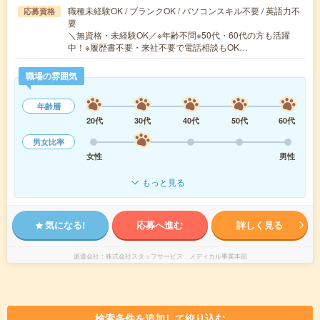
職種未経験OK / ブランクOK / パソコンスキル不要 / 英語力不
応募資格
要
＼無資格・未経験OK／※年齢不問※50代・60代の方も活躍
中！※履歴書不要・来社不要で電話相談もOK…
職場の雰囲気
年齢層
20代
30代
40代
50代
60代
男女比率
女性
男性
もっと見る
気になる!
応募へ進む
詳しく見る
派遣会社
株式会社スタッフサービス メディカル事業本部
検索条件を追加して絞り込む