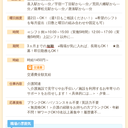
喜入駅から---分／宇宿一丁目駅から---分／荒田八幡駅から---
分／薩摩松元駅から---分／唐湊駅から---分
週2日～OK！（週1日もご相談ください！） ※希望のシフト
曜日頻度
を毎月提出（日数と曜日の組み合わせや固定も可）
≪シフト例≫10:00～15:00（実働5時間）12:00～17:00（実
時間
働5時間）上記シフト以外に…
3ヵ月までの
※職場が気に入れば、長期もOK！ ★急
短期
期間
募！即日勤務もOK！
時給1450円～
時給
交通費
交通費全額支給
介護関連
仕事内容
＼介護施設で見守りやお手伝い／施設を利用するお年寄りの
サポートをお任せします！＜具体的には…＞・夕食…
ブランクOK / パソコンスキル不要 / 英語力不要
応募資格
＜無資格OK！＞介護の経験をお持ちの方ブランクOK・年齢
不問！WワークOK10名以上募集中！履歴書不…
職場の雰囲気