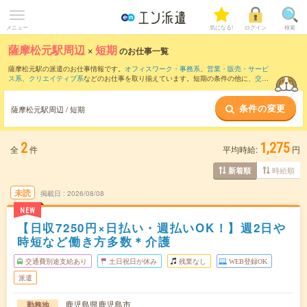
メニュー
気になる!
ログイン
検索
薩摩松元駅周辺
×
短期
のお仕事一覧
薩摩松元駅の派遣のお仕事情報です。
オフィスワーク・事務系
、
営業・販売・サービ
ス系
、
クリエイティブ系
などのお仕事を取り揃えています。短期の条件の他に、
交通
費別途支給あり
、
職種未経験OK
、
友だちと一緒の応募OK
などでもお探し頂けます。
条件の変更
薩摩松元駅周辺 / 短期
2
1,275
全
件
平均時給:
円
時給順
新着順
未読
掲載日
2026/08/08
NEW
【日収7250円×日払い・週払いOK！】週2日や
時短など働き方多数＊介護
交通費別途支給あり
土日祝日が休み
残業なし
WEB登録OK
派遣
鹿児島県鹿児島市
勤務地