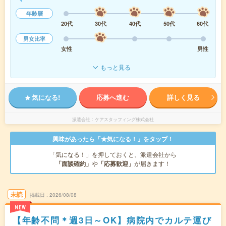
年齢層
20代
30代
40代
50代
60代
男女比率
女性
男性
もっと見る
気になる!
応募へ進む
詳しく見る
派遣会社
ケアスタッフィング株式会社
興味があったら「★気になる！」をタップ！
「気になる！」を押しておくと、派遣会社から
「面談確約」
や
「応募歓迎」
が届きます！
未読
掲載日
2026/08/08
NEW
【年齢不問＊週3日～OK】病院内でカルテ運び