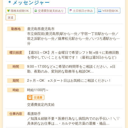
＊メッセンジャー
職種未経験OK
交通費別途支給あり
土日祝日が休み
WEB登録OK
派遣
鹿児島県鹿児島市
勤務地
市立病院前(鹿児島県)駅から---分／宇宿一丁目駅から---分／
前之浜駅から---分／薩摩松元駅から---分／いづろ通駅から---
分
【週3日～OK】月～金曜日で希望シフト制 ※徐々に勤務回数
曜日頻度
を増やしていくことも可能です！（最初は週3日からなど）
9:00～17:00など※ご希望の時間帯をご相談ください。※日
時間
勤、夜勤のみ、変則的な勤務等も相談OK…
2ヶ月～OK ※スタート日はお気軽にご相談ください！
期間
時給1100円～
時給
交通費
交通費規定内支給
看護助手
仕事内容
／知識＆経験不要＊医療行為なし病院内でのお手伝い！＼▽
具体的なお仕事は…・カルテや処方薬の運搬・備品…