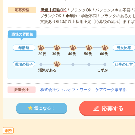
応募資格
職種未経験OK
/ ブランクOK / パソコンスキル不要 /
ブランクOK！◆年齢・学歴不問！ブランクのある方
支援あり※10名以上採用予定【応募後の流れ】まずは
職場の雰囲気
年齢層
男女比率
20代
30代
40代
50代
60代
職場の様子
仕事の仕方
活気がある
しずか
株式会社ウィルオブ・ワーク ケアワーク事業部
派遣会社
応募する
気になる！
未読