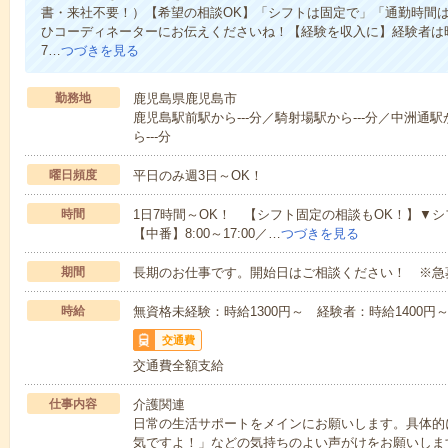
書・来社不要！）【希望の相談OK】「シフトは固定で」「通勤時間は
ひコーディネーターにお伝えくださいね！【経験を収入に】経験者は時給
7…
つづきを見る
勤務地
鹿児島県鹿児島市
鹿児島駅前駅から---分／騎射場駅から---分／中洲通駅
ら---分
曜日頻度
平日のみ週3日～OK！
時間
1日7時間～OK！ 【シフト固定の相談もOK！】▼シフト例【
【中番】8:00～17:00／…
つづきを見る
期間
長期のお仕事です。開始日はご相談ください！ ※急
時給
無資格未経験：時給1300円～ 経験者：時給1400
交通費
交通費全額支給
仕事内容
介護関連
日常の生活サポートをメインにお願いします。具体的
気ですよ！」などの気持ちのよい声がけをお願いしま