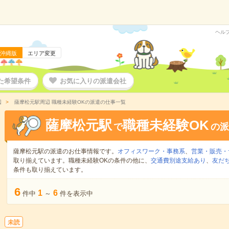
ヘル
沖縄版
エリア変更
た希望条件
お気に入りの派遣会社
辺
薩摩松元駅周辺 職種未経験OKの派遣の仕事一覧
薩摩松元駅
職種未経験OK
で
の派
薩摩松元駅の派遣のお仕事情報です。
オフィスワーク・事務系
、
営業・販売・
取り揃えています。職種未経験OKの条件の他に、
交通費別途支給あり
、
友だ
条件も取り揃えています。
6
1
6
件中
～
件を表示中
未読