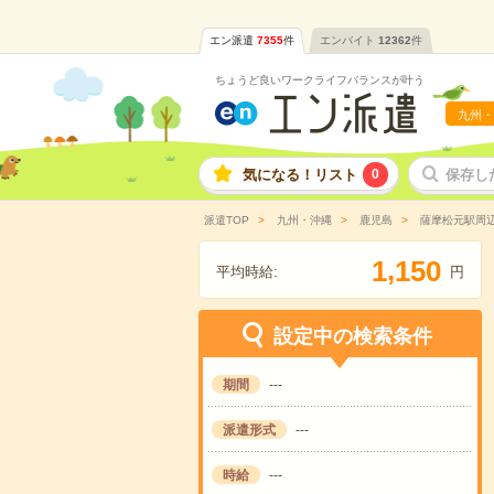
エン派遣
7355
件
エンバイト
12362
件
ちょうど良いワークライフバランスが叶う
九州・
気になる！リスト
0
保存し
派遣TOP
九州・沖縄
鹿児島
薩摩松元駅周
,
1
1
5
0
平均時給:
円
設定中の検索条件
期間
---
派遣形式
---
時給
---