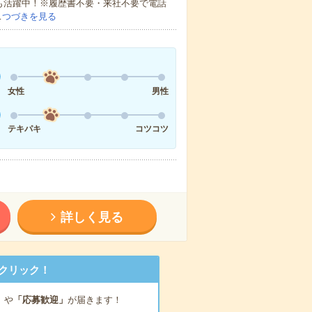
方も活躍中！※履歴書不要・来社不要で電話
…
つづきを見る
女性
男性
テキパキ
コツコツ
詳しく見る
クリック！
」
や
「応募歓迎」
が届きます！