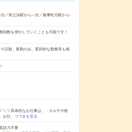
--分／前之浜駅から---分／薩摩松元駅から-
勤務回数を増やしていくことも可能です！
さい。※日勤、夜勤のみ、変則的な勤務等も相
！
！＼▽具体的なお仕事は…・カルテや処
、お仕…
つづきを見る
 英語力不要