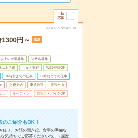
一括
応募
No.KYSAINms460101
1300円～
派遣
名以上の大量募集
複数名募集
0歳以上活躍
しゅふ歓迎
WEB登録OK
16時前までの仕事
17時前までの仕事
祉
交費支給
車通勤可
服装自由
なし
ルーティン
自転車・バイクOK
設のご紹介もOK！
お任せ。お話の聞き役、食事の準備な
軽な気持ちでご応募くださいね。（履歴