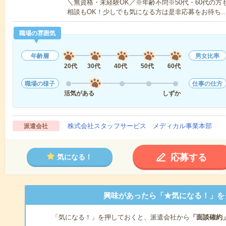
＼無資格・未経験OK／※年齢不問※50代・60代の
相談もOK！少しでも気になる方は是非応募をお待ち
職場の雰囲気
年齢層
男女比率
20代
30代
40代
50代
60代
職場の様子
仕事の仕方
活気がある
しずか
株式会社スタッフサービス メディカル事業本部
派遣会社
応募する
気になる！
興味があったら「★気になる！」を
「気になる！」を押しておくと、派遣会社から
「面談確約