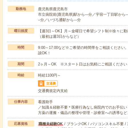
勤務地
鹿児島県鹿児島市
市立病院前(鹿児島県)駅から---分／宇宿一丁目駅から-
--分／いづろ通駅から---分
曜日頻度
【週3日～OK】月～金曜日で希望シフト制※徐々に
（最初は週3日からなど）
時間
9:00～17:00など※ご希望の時間帯をご相談くだ
談OK！
期間
2ヶ月～OK ※スタート日はお気軽にご相談ください
時給
時給1100円～
交通費
交通費規定内支給
仕事内容
看護助手
／知識＆経験不要＊医療行為なし病院内でのお手伝い
方薬の運搬・備品の整理や管理・診療室への誘導など
応募資格
職種未経験OK
/ ブランクOK / パソコンスキル不要 /