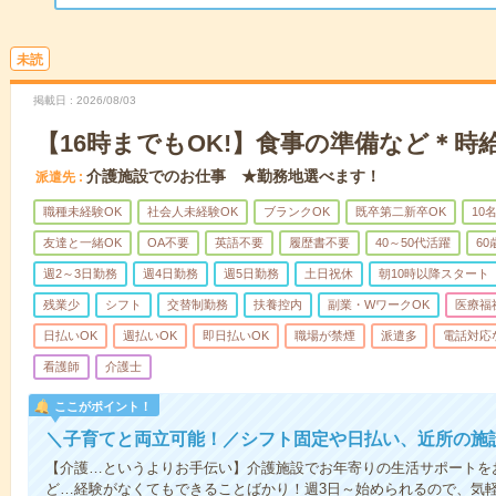
未読
掲載日
2026/08/03
【16時までもOK!】食事の準備など＊時給
介護施設でのお仕事 ★勤務地選べます！
派遣先
職種未経験OK
社会人未経験OK
ブランクOK
既卒第二新卒OK
10
友達と一緒OK
OA不要
英語不要
履歴書不要
40～50代活躍
6
週2～3日勤務
週4日勤務
週5日勤務
土日祝休
朝10時以降スタート
残業少
シフト
交替制勤務
扶養控内
副業・WワークOK
医療福
日払いOK
週払いOK
即日払いOK
職場が禁煙
派遣多
電話対応
看護師
介護士
ここがポイント！
＼子育てと両立可能！／シフト固定や日払い、近所の施
【介護…というよりお手伝い】介護施設でお年寄りの生活サポートを
ど…経験がなくてもできることばかり！週3日～始められるので、気