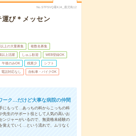
No.STFSVQ看KJ4_鹿児島12
テ運び＊メッセン
名以上の大量募集
複数名募集
0歳以上活躍
しゅふ歓迎
WEB登録OK
午後のみOK
残業少
シフト
電話対応なし
自転車・バイクOK
ワーク…だけど大事な病院の仲間
手にもって…あっちの科からこっちの科
や先生のサポート役として人気の高いお
センジャーがいるので、無資格未経験の
を覚えていく…という流れで、ムリなく