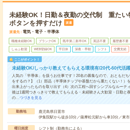
未経験OK！日勤＆夜勤の交代制 重たい
ボタンを押すだけ
派遣
電気・電子・半導体
派遣先
職種未経験OK
ブランクOK
既卒第二新卒OK
英語不要
履歴書不要
しゅふ歓迎
WEB登録OK
平日休
深夜・早朝
シフト
交費支給
ここがポイント！
未経験OK/しっかり教えてもらえる環境有/20代-60代活躍
人気の「半導体」を扱うお仕事です！20名の募集なので、おともだ
をするの？】（1）部品（半導体チップや基盤だから重たくない！）を
出来上がったものを取り出す（4）次の工程へ回すシンプルなルーテ
後は1週間つきっきりで教えてもらえる・未経験さん大歓迎・日勤と
の…
つづきを見る
勤務地
鹿児島県日置市
伊集院駅から徒歩10分／薩摩松元駅から車10分／東市
曜日頻度
シフト制（勤務先による）