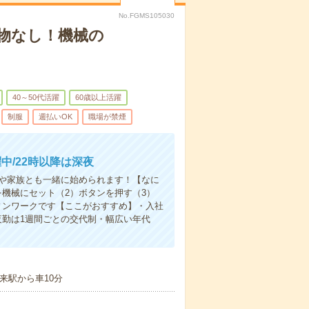
No.FGMS105030
物なし！機械の
40～50代活躍
60歳以上活躍
制服
週払いOK
職場が禁煙
中/22時以降は深夜
ちや家族とも一緒に始められます！【なに
機械にセット（2）ボタンを押す（3）
ィンワークです【ここがおすすめ】・入社
夜勤は1週間ごとの交代制・幅広い年代
来駅から車10分