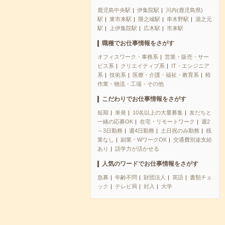
鹿児島中央駅
伊集院駅
川内(鹿児島県)
駅
東市来駅
隈之城駅
串木野駅
湯之元
駅
上伊集院駅
広木駅
市来駅
職種でお仕事情報をさがす
オフィスワーク・事務系
営業・販売・サー
ビス系
クリエイティブ系
IT・エンジニア
系
技術系
医療・介護・福祉・教育系
軽
作業・物流・工場・その他
こだわりでお仕事情報をさがす
短期
単発
10名以上の大量募集
友だちと
一緒の応募OK
在宅・リモートワーク
週2
～3日勤務
週4日勤務
土日祝のみ勤務
残
業なし
副業・WワークOK
交通費別途支給
あり
語学力が活かせる
人気のワードでお仕事情報をさがす
急募
年齢不問
財団法人
英語
書類チェ
ック
テレビ局
封入
大学