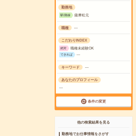
勤務地
薩摩松元
駅/路線
職種
---
こだわりINDEX
職種未経験OK
絶対
---
できれば
キーワード
---
あなたのプロフィール
---
条件の変更
他の検索結果を見る
勤務地でお仕事情報をさがす