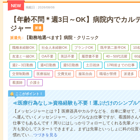
NEW
掲載日
2026/08/06
【年齢不問＊週3日～OK】病院内でカル
ジャー
派遣
【勤務地選べます】病院・クリニック
派遣先
職種未経験OK
社会人未経験OK
ブランクOK
既卒第二新卒OK
10
友達と一緒OK
OA不要
英語不要
履歴書不要
40～50代活躍
6
週2～3日勤務
週4日勤務
週5日勤務
土日祝休
17時前までの仕事
交替制勤務
医療福祉
交費支給
服装自由
職場が禁煙
派遣多
看護師
介護士
ここがポイント！
≪医療行為なし≫資格経験も不要！運ぶだけのシンプル
【メッセンジャーとは？】医療器具やカルテなどを、台車に乗せて、
へ運んでいくメッセンジャー。シンプルなお仕事ですが、看護師さん
仕事でもあるんです！周りにはしっかりフォローしてくれる先輩メッ
方も安心してスタートできますよ。まずは先輩といっしょに科の位置
慣れてい…
つづきを見る