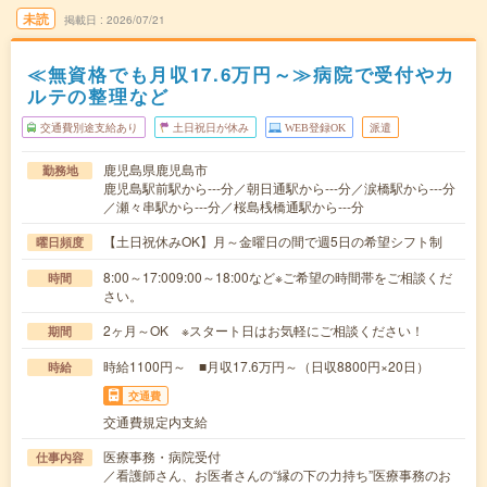
未読
掲載日
2026/07/21
≪無資格でも月収17.6万円～≫病院で受付やカ
ルテの整理など
交通費別途支給あり
土日祝日が休み
WEB登録OK
派遣
鹿児島県鹿児島市
勤務地
鹿児島駅前駅から---分／朝日通駅から---分／涙橋駅から---分
／瀬々串駅から---分／桜島桟橋通駅から---分
【土日祝休みOK】月～金曜日の間で週5日の希望シフト制
曜日頻度
8:00～17:009:00～18:00など※ご希望の時間帯をご相談くだ
時間
さい。
2ヶ月～OK ※スタート日はお気軽にご相談ください！
期間
時給1100円～ ■月収17.6万円～（日収8800円×20日）
時給
交通費
交通費規定内支給
医療事務・病院受付
仕事内容
／看護師さん、お医者さんの“縁の下の力持ち”医療事務のお