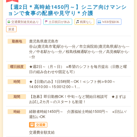
【週2日＊高時給1450円～】シニア向けマンシ
ョンで食事の配膳や見守り＊介護
交通費別途支給あり
土日祝日が休み
残業なし
WEB登録OK
派遣
鹿児島県鹿児島市
勤務地
谷山(鹿児島市電)駅から---分／市立病院前(鹿児島県)駅から---
分／中名駅から---分／桜島桟橋通駅から---分／高見橋駅から-
--分
★週2日～（月～日） ※希望のシフトを毎月提出（日数と曜
曜日頻度
日の組み合わせや固定も可）
★【日勤のみ】1日5時間～OK！≪シフト例≫9:00～
時間
14:0010:00～15:0012:00～1…
【急募】即日勤務OK！中旬～など開始日相談可 ★まずは
期間
お試し2カ月～のスタートも歓迎！
経験者時給1450円～ 介護福祉士時給1500円～ ※日払い/
時給
週払いOK
交通費
交通費全額支給