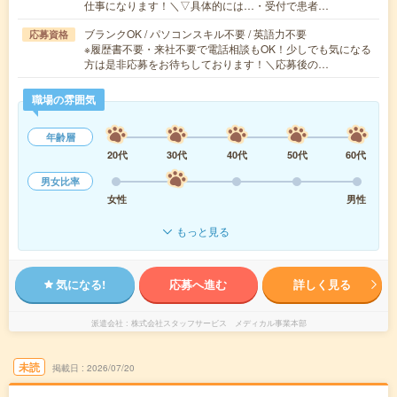
仕事になります！＼▽具体的には…・受付で患者…
ブランクOK / パソコンスキル不要 / 英語力不要
応募資格
※履歴書不要・来社不要で電話相談もOK！少しでも気になる
方は是非応募をお待ちしております！＼応募後の…
職場の雰囲気
年齢層
20代
30代
40代
50代
60代
男女比率
女性
男性
もっと見る
気になる!
応募へ進む
詳しく見る
派遣会社
株式会社スタッフサービス メディカル事業本部
未読
掲載日
2026/07/20