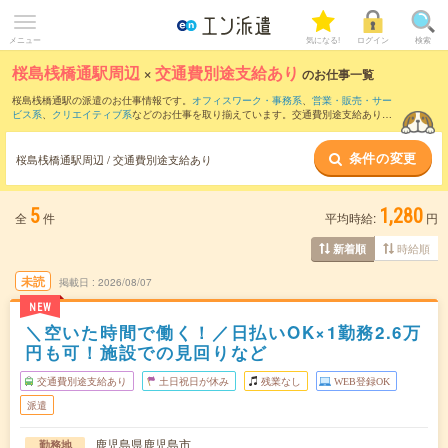
メニュー
気になる!
ログイン
検索
桜島桟橋通駅周辺
×
交通費別途支給あり
のお仕事一覧
桜島桟橋通駅の派遣のお仕事情報です。
オフィスワーク・事務系
、
営業・販売・サー
ビス系
、
クリエイティブ系
などのお仕事を取り揃えています。交通費別途支給ありの
条件の他に、
職種未経験OK
、
友だちと一緒の応募OK
、
週4日勤務
などのこだわり条件
も取り揃えています。
条件の変更
桜島桟橋通駅周辺 / 交通費別途支給あり
5
1,280
全
件
平均時給:
円
時給順
新着順
未読
掲載日
2026/08/07
NEW
＼空いた時間で働く！／日払いOK×1勤務2.6万
円も可！施設での見回りなど
交通費別途支給あり
土日祝日が休み
残業なし
WEB登録OK
派遣
鹿児島県鹿児島市
勤務地