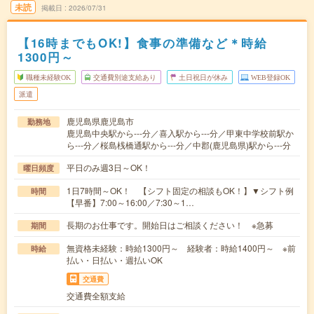
未読
掲載日
2026/07/31
【16時までもOK!】食事の準備など＊時給
1300円～
職種未経験OK
交通費別途支給あり
土日祝日が休み
WEB登録OK
派遣
鹿児島県鹿児島市
勤務地
鹿児島中央駅から---分／喜入駅から---分／甲東中学校前駅か
ら---分／桜島桟橋通駅から---分／中郡(鹿児島県)駅から---分
平日のみ週3日～OK！
曜日頻度
1日7時間～OK！ 【シフト固定の相談もOK！】▼シフト例
時間
【早番】7:00～16:00／7:30～1…
長期のお仕事です。開始日はご相談ください！ ※急募
期間
無資格未経験：時給1300円～ 経験者：時給1400円～ ※前
時給
払い・日払い・週払いOK
交通費
交通費全額支給