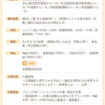
谷山(鹿児島市電)駅から---分／市立病院前(鹿児島県)駅から---
分／中名駅から---分／桜島桟橋通駅から---分／高見橋駅から-
--分
週2日（週1日も相談OK！） ※希望のシフトを毎月提出（日
曜日頻度
数と曜日の組み合わせや固定も可）
≪シフト例≫10:00～15:00（実働5時間）12:00～17:00（実
時間
働5時間）17:00～翌1…
3ヵ月までの短期 ※職場が気に入れば、長期もOK！ ★急
期間
募！即日勤務もOK！
時給1450円～ 夜勤時給1760円～ 日収2.6万円～（夜勤時
時給
給1760円×15h）
交通費
交通費全額支給
介護関連
仕事内容
＼介護施設で見守りやお手伝い／施設を利用するお年寄りの
サポートをお任せします！＜具体的には…＞・お掃…
ブランクOK / パソコンスキル不要 / 英語力不要
応募資格
＜無資格OK！＞介護の経験をお持ちの方ブランクOK・年齢
不問！WワークOK10名以上募集中！履歴書不…