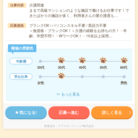
介護関連
仕事内容
まるで高級マンションのような施設で働けるお仕事です！で
きたばかりの施設が多く、利用者さんの要介護度も…
ブランクOK / パソコンスキル不要 / 英語力不要
応募資格
＜無資格・ブランクOK！＞介護の経験をお持ちの方！・年
齢、学歴不問！・WワークOK！・10名以上採用…
職場の雰囲気
年齢層
20代
30代
40代
50代
60代
男女比率
女性
男性
もっと見る
気になる!
応募へ進む
詳しく見る
派遣会社
ケアスタッフィング株式会社