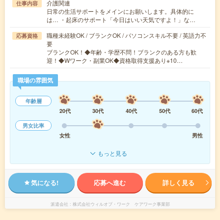
介護関連
仕事内容
日常の生活サポートをメインにお願いします。具体的に
は… ・起床のサポート「今日はいい天気ですよ！」な…
職種未経験OK / ブランクOK / パソコンスキル不要 / 英語力不
応募資格
要
ブランクOK！◆年齢・学歴不問！ブランクのある方も歓
迎！◆Wワーク・副業OK◆資格取得支援あり※10…
職場の雰囲気
年齢層
20代
30代
40代
50代
60代
男女比率
女性
男性
もっと見る
気になる!
応募へ進む
詳しく見る
派遣会社
株式会社ウィルオブ・ワーク ケアワーク事業部