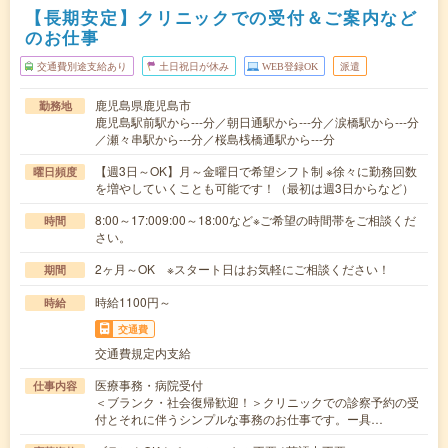
【長期安定】クリニックでの受付＆ご案内など
のお仕事
交通費別途支給あり
土日祝日が休み
WEB登録OK
派遣
鹿児島県鹿児島市
勤務地
鹿児島駅前駅から---分／朝日通駅から---分／涙橋駅から---分
／瀬々串駅から---分／桜島桟橋通駅から---分
【週3日～OK】月～金曜日で希望シフト制 ※徐々に勤務回数
曜日頻度
を増やしていくことも可能です！（最初は週3日からなど）
8:00～17:009:00～18:00など※ご希望の時間帯をご相談くだ
時間
さい。
2ヶ月～OK ※スタート日はお気軽にご相談ください！
期間
時給1100円～
時給
交通費
交通費規定内支給
医療事務・病院受付
仕事内容
＜ブランク・社会復帰歓迎！＞クリニックでの診察予約の受
付とそれに伴うシンプルな事務のお仕事です。ー具…