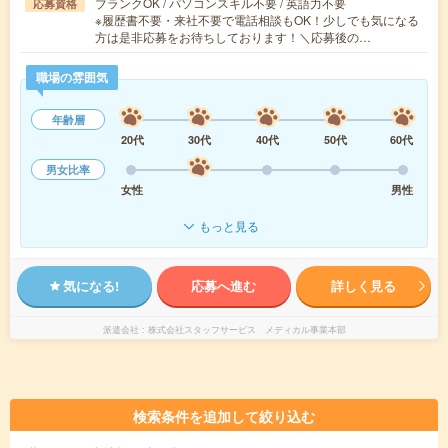
ブランクOK / パソコンスキル不要 / 英語力不要
応募資格
※履歴書不要・来社不要で電話相談もOK！少しでも気になる
方は是非応募をお待ちしております！＼応募後の…
職場の雰囲気
年齢層
20代
30代
40代
50代
60代
男女比率
女性
男性
もっと見る
気になる!
応募へ進む
詳しく見る
派遣会社
株式会社スタッフサービス メディカル事業本部
検索条件を追加して絞り込む