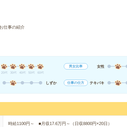
お仕事の紹介
女性
男女比率
20代
30代
40代
50代
60代
しずか
テキパキ
仕事の仕方
時給1100円～ ■月収17.6万円～（日収8800円×20日）