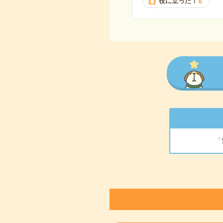
役に立った！
6
「