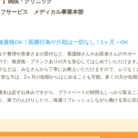
す】病院・クリニック
ッフサービス メディカル事業本部
無資格OK！医療行為や介助は一切なし！2ヶ月～OK
ルテ整理や患者さまの受付など、看護師さんやお医者さんのサポー
ので、無資格・ブランクありの方も安心してはじめていただけます
方などは、みなさんから丁寧にお教えいただけますので、ムリなく
と不安な方は、2ヶ月の短期からはじめることも可能。多くの方が短
週末は必ずお休みですから、プライベートの時間もしっかり取るこ
り、家でのんびりしたり…毎週リフレッシュしながら働ける安心安