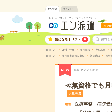
エン派遣
エンバイト
ちょうど良いワークライフバランスが叶う
関東版
気になる！リスト
0
保存し
派遣TOP
九州・沖縄
鹿児島県
鹿児島市
派遣TOP
鹿児島市電第１期線
朝日通駅
≪無
NEW
掲載日
2026
/
08
/
09
≪無資格でも月
大量募集
医療事務・病院受
職種