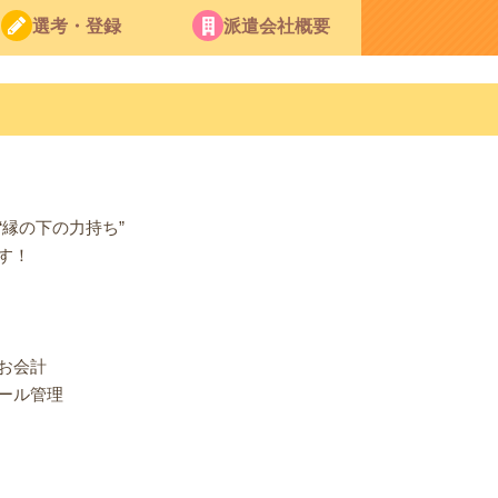
選考・登録
派遣会社概要
縁の下の力持ち”
す！
お会計
ール管理