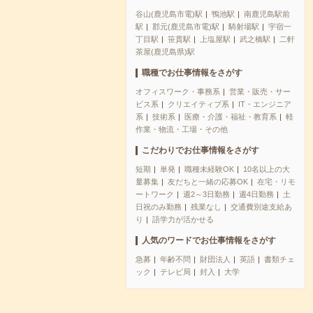
谷山(鹿児島市電)駅
鴨池駅
南鹿児島駅前
駅
郡元(鹿児島市電)駅
騎射場駅
宇宿一
丁目駅
笹貫駅
上塩屋駅
武之橋駅
二軒
茶屋(鹿児島県)駅
職種でお仕事情報をさがす
オフィスワーク・事務系
営業・販売・サー
ビス系
クリエイティブ系
IT・エンジニア
系
技術系
医療・介護・福祉・教育系
軽
作業・物流・工場・その他
こだわりでお仕事情報をさがす
短期
単発
職種未経験OK
10名以上の大
量募集
友だちと一緒の応募OK
在宅・リモ
ートワーク
週2～3日勤務
週4日勤務
土
日祝のみ勤務
残業なし
交通費別途支給あ
り
語学力が活かせる
人気のワードでお仕事情報をさがす
急募
年齢不問
財団法人
英語
書類チェ
ック
テレビ局
封入
大学