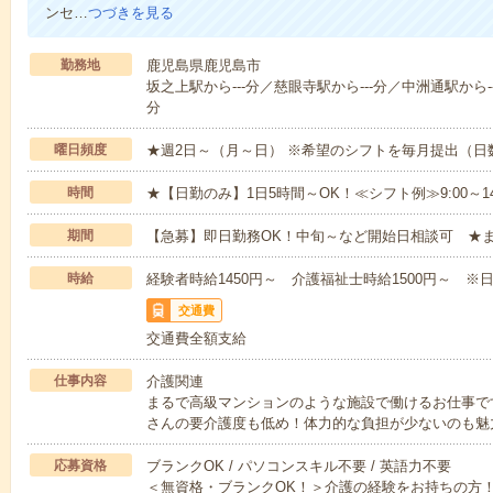
ンセ…
つづきを見る
勤務地
鹿児島県鹿児島市
坂之上駅から---分／慈眼寺駅から---分／中洲通駅から--
分
曜日頻度
★週2日～（月～日） ※希望のシフトを毎月提出（
時間
★【日勤のみ】1日5時間～OK！≪シフト例≫9:00～14:001
期間
【急募】即日勤務OK！中旬～など開始日相談可 ★
時給
経験者時給1450円～ 介護福祉士時給1500円～ ※日
交通費
交通費全額支給
仕事内容
介護関連
まるで高級マンションのような施設で働けるお仕事で
さんの要介護度も低め！体力的な負担が少ないのも魅
応募資格
ブランクOK / パソコンスキル不要 / 英語力不要
＜無資格・ブランクOK！＞介護の経験をお持ちの方！