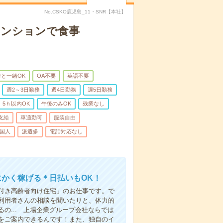
No.CSKO鹿児島_11・SNR【本社】
マンションで食事
と一緒OK
OA不要
英語不要
週2～3日勤務
週4日勤務
週5日勤務
5ｈ以内OK
午後のみOK
残業なし
支給
車通勤可
服装自由
国人
派遣多
電話対応なし
にかく稼げる＊日払いもOK！
付き高齢者向け住宅」のお仕事です。で
利用者さんの相談を聞いたりと、体力的
の... 上場企業グループ会社ならでは
をご案内できるんです！また、独自のイ