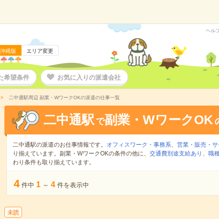
ヘル
沖縄版
エリア変更
た希望条件
お気に入りの派遣会社
二中通駅周辺 副業・WワークOKの派遣の仕事一覧
二中通駅
副業・WワークOK
で
二中通駅の派遣のお仕事情報です。
オフィスワーク・事務系
、
営業・販売・サ
り揃えています。副業・WワークOKの条件の他に、
交通費別途支給あり
、
職種
わり条件も取り揃えています。
4
1
4
件中
～
件を表示中
未読