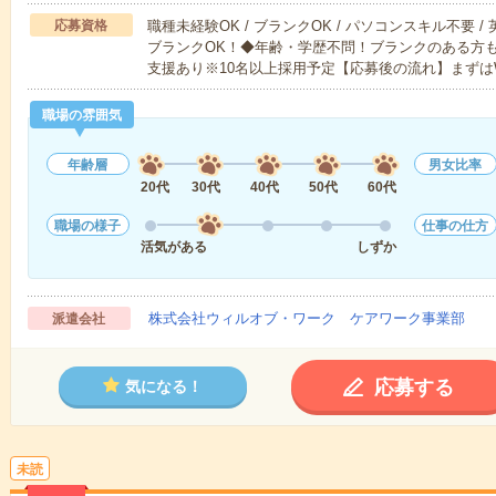
応募資格
職種未経験OK / ブランクOK / パソコンスキル不要 /
ブランクOK！◆年齢・学歴不問！ブランクのある方
支援あり※10名以上採用予定【応募後の流れ】まずは
職場の雰囲気
年齢層
男女比率
20代
30代
40代
50代
60代
職場の様子
仕事の仕方
活気がある
しずか
株式会社ウィルオブ・ワーク ケアワーク事業部
派遣会社
応募する
気になる！
未読