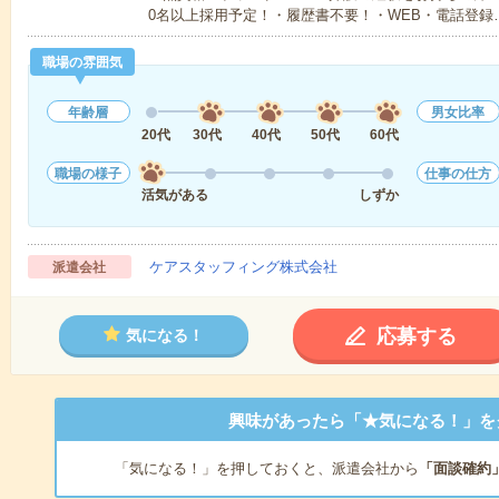
0名以上採用予定！・履歴書不要！・WEB・電話登録
職場の雰囲気
年齢層
男女比率
20代
30代
40代
50代
60代
職場の様子
仕事の仕方
活気がある
しずか
ケアスタッフィング株式会社
派遣会社
応募する
気になる！
興味があったら「★気になる！」を
「気になる！」を押しておくと、派遣会社から
「面談確約