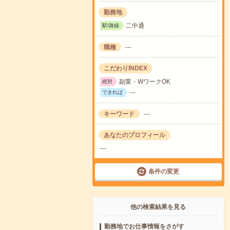
勤務地
二中通
駅/路線
職種
---
こだわりINDEX
副業・WワークOK
絶対
---
できれば
キーワード
---
あなたのプロフィール
---
条件の変更
他の検索結果を見る
勤務地でお仕事情報をさがす