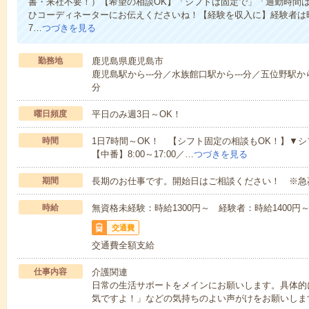
書・来社不要！）【希望の相談OK】「シフトは固定で」「通勤時間は
ひコーディネーターにお伝えくださいね！【経験を収入に】経験者は時給
7…
つづきを見る
勤務地
鹿児島県鹿児島市
鹿児島駅から---分／水族館口駅から---分／五位野駅から-
分
曜日頻度
平日のみ週3日～OK！
時間
1日7時間～OK！ 【シフト固定の相談もOK！】▼シフト例【
【中番】8:00～17:00／…
つづきを見る
期間
長期のお仕事です。開始日はご相談ください！ ※急
時給
無資格未経験：時給1300円～ 経験者：時給1400
交通費
交通費全額支給
仕事内容
介護関連
日常の生活サポートをメインにお願いします。具体的
気ですよ！」などの気持ちのよい声がけをお願いしま