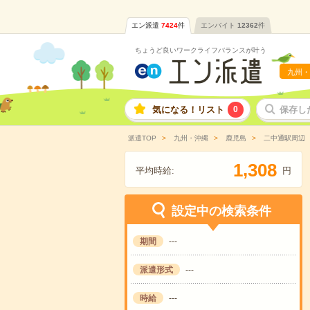
エン派遣
7424
件
エンバイト
12362
件
ちょうど良いワークライフバランスが叶う
九州・
気になる！リスト
0
保存し
派遣TOP
九州・沖縄
鹿児島
二中通駅周辺
,
1
3
0
8
平均時給:
円
設定中の検索条件
期間
---
派遣形式
---
時給
---