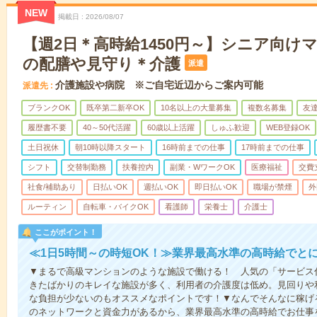
NEW
掲載日
2026/08/07
【週2日＊高時給1450円～】シニア向け
の配膳や見守り＊介護
派遣
介護施設や病院 ※ご自宅近辺からご案内可能
派遣先
ブランクOK
既卒第二新卒OK
10名以上の大量募集
複数名募集
友達
履歴書不要
40～50代活躍
60歳以上活躍
しゅふ歓迎
WEB登録OK
土日祝休
朝10時以降スタート
16時前までの仕事
17時前までの仕事
シフト
交替制勤務
扶養控内
副業・WワークOK
医療福祉
交費
社食/補助あり
日払いOK
週払いOK
即日払いOK
職場が禁煙
外
ルーティン
自転車・バイクOK
看護師
栄養士
介護士
ここがポイント！
≪1日5時間～の時短OK！≫業界最高水準の高時給でと
▼まるで高級マンションのような施設で働ける！ 人気の「サービス
きたばかりのキレイな施設が多く、利用者の介護度は低め。見回りや
な負担が少ないのもオススメなポイントです！▼なんでそんなに稼げる
のネットワークと資金力があるから、業界最高水準の高時給でお仕事