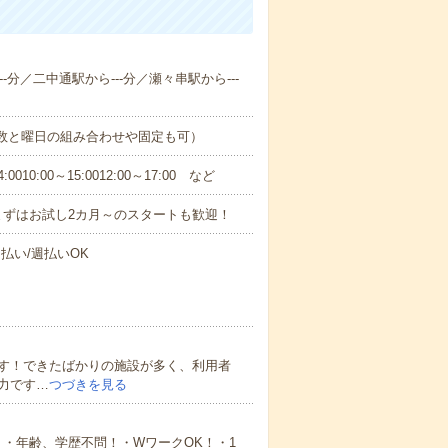
-分／二中通駅から---分／瀬々串駅から---
日数と曜日の組み合わせや固定も可）
0:00～15:0012:00～17:00 など
まずはお試し2カ月～のスタートも歓迎！
払い/週払いOK
す！できたばかりの施設が多く、利用者
力です…
つづきを見る
・年齢、学歴不問！・WワークOK！・1