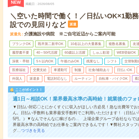
NEW
掲載日
2026/08/05
＼空いた時間で働く！／日払いOK×1勤務
設での見回りなど
派遣
介護施設や病院 ※ご自宅近辺からご案内可能
派遣先
ブランクOK
既卒第二新卒OK
10名以上の大量募集
複数名募集
友達
履歴書不要
40～50代活躍
60歳以上活躍
しゅふ歓迎
WEB登録OK
深夜・早朝
5ｈ以内OK
午後のみOK
残業なし
シフト
交替制勤
医療福祉
交費支給
車通勤可
制服
社食/補助あり
日払いOK
外国人
派遣多
電話対応なし
ルーティン
自転車・バイクOK
看
ここがポイント！
週1日～相談OK！業界最高水準の高時給！就業後のフォ
▼日払い対応〇とにかくすぐに収入がほしい方必見！急な出費等でお
ん。日払い手数料も業界最安手数料でご利用いただけます！（日払い手
5円。）▼なんでそんなに稼げるの... 上場企業グループ会社なら
界最高水準の高時給でお仕事をご案内できるんです！▼弊社スタッフ
グ…
つづきを見る