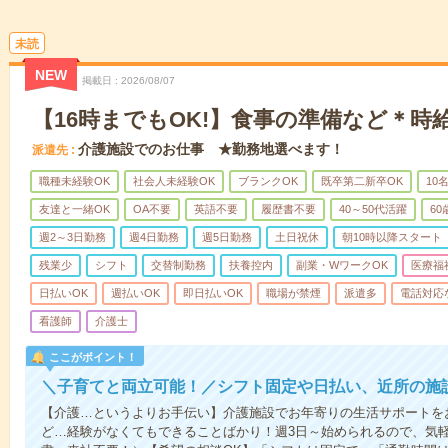
未読
NEW
掲載日
2026/08/07
【16時までもOK!】食事の準備など＊時給
介護施設でのお仕事 ★勤務地選べます！
派遣先
職種未経験OK
社会人未経験OK
ブランクOK
既卒第二新卒OK
10
友達と一緒OK
OA不要
英語不要
履歴書不要
40～50代活躍
6
週2～3日勤務
週4日勤務
週5日勤務
土日祝休
朝10時以降スタート
残業少
シフト
交替制勤務
扶養控内
副業・WワークOK
医療福
日払いOK
週払いOK
即日払いOK
職場が禁煙
派遣多
電話対応
看護師
介護士
ここがポイント！
＼子育てと両立可能！／シフト固定や日払い、近所の施
【介護…というよりお手伝い】介護施設でお年寄りの生活サポートを
ど…経験がなくてもできることばかり！週3日～始められるので、気