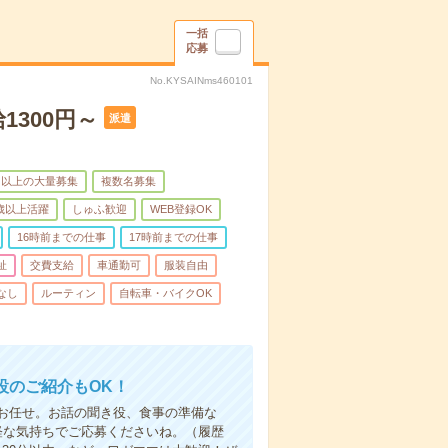
一括
応募
No.KYSAINms460101
1300円～
派遣
名以上の大量募集
複数名募集
0歳以上活躍
しゅふ歓迎
WEB登録OK
16時前までの仕事
17時前までの仕事
祉
交費支給
車通勤可
服装自由
なし
ルーティン
自転車・バイクOK
設のご紹介もOK！
お任せ。お話の聞き役、食事の準備な
軽な気持ちでご応募くださいね。（履歴