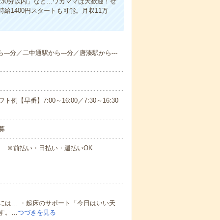
30分以内」など…ワガママは大歓迎！ぜ
1400円スタートも可能。月収11万
--分／二中通駅から---分／唐湊駅から---
早番】7:00～16:00／7:30～16:30
募
円～ ※前払い・日払い・週払いOK
には… ・起床のサポート「今日はいい天
す。…
つづきを見る