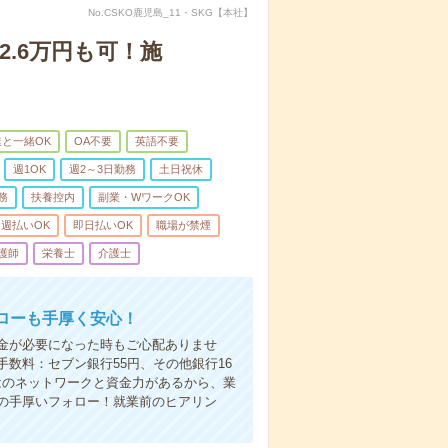
No.CSKO鹿児島_11・SKG【本社】
2.6万円も可！施
と一緒OK
OA不要
英語不要
週1OK
週2～3日勤務
土日祝休
務
扶養控内
副業・WワークOK
週払いOK
即日払いOK
職場が禁煙
護師
栄養士
介護士
ローも手厚く安心！
金が必要になった時もご心配ありませ
数料：セブン銀行55円、その他銀行16
ではのネットワークと資金力があるから、業
の手厚いフォロー！就業前のヒアリン