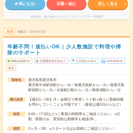
気になる!
応募へ進む
詳しく見る
派遣会社
株式会社ウィルオブ・ワーク ケアワーク事業部
未読
掲載日
2026/07/23
年齢不問！速払いOK｜少人数施設で料理や掃
除のサポート
職種未経験OK
交通費別途支給あり
土日祝日が休み
WEB登録OK
派遣
鹿児島県鹿児島市
勤務地
鹿児島中央駅前駅から---分／南鹿児島駅から---分／南鹿児島
駅前駅から---分／水族館口駅から---分／騎射場駅から---分
【週3日～OK】月～金曜日で希望シフト制 ※徐々に勤務回数
曜日頻度
を増やしていくことも可能です！（最初は週3日からなど）
9:00～17:00など※ご希望の時間帯をご相談ください。※日
時間
勤、夜勤のみ、変則的な勤務等も相談OK…
2ヶ月～OK ※スタート日はお気軽にご相談ください！
期間