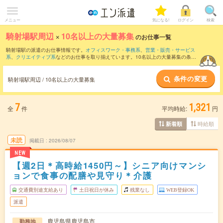
メニュー
気になる!
ログイン
検索
騎射場駅周辺
×
10名以上の大量募集
のお仕事一覧
騎射場駅の派遣のお仕事情報です。
オフィスワーク・事務系
、
営業・販売・サービス
系
、
クリエイティブ系
などのお仕事を取り揃えています。10名以上の大量募集の条件
の他に、
交通費別途支給あり
、
職種未経験OK
、
友だちと一緒の応募OK
などのこだわ
り条件も取り揃えています。
条件の変更
騎射場駅周辺 / 10名以上の大量募集
7
1,321
全
件
平均時給:
円
時給順
新着順
未読
掲載日
2026/08/07
NEW
【週2日＊高時給1450円～】シニア向けマンシ
ョンで食事の配膳や見守り＊介護
交通費別途支給あり
土日祝日が休み
残業なし
WEB登録OK
派遣
鹿児島県鹿児島市
勤務地