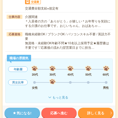
交通費
交通費全額支給※規定有
介護関連
仕事内容
＊入居者の方の「ありがとう」が嬉しい＊お年寄りを笑顔に
する介護のお仕事です。おじいちゃん、おばあちゃ…
職種未経験OK / ブランクOK / パソコンスキル不要 / 英語力不
応募資格
要
無資格・未経験OK年齢不問★10名以上採用予定★履歴書は
不要です▽応募後の流れ1)翌営業日までに担当…
職場の雰囲気
年齢層
20代
30代
40代
50代
60代
男女比率
女性
男性
もっと見る
気になる!
応募へ進む
詳しく見る