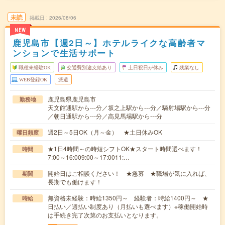
未読
掲載日
2026/08/06
NEW
鹿児島市【週2日～】ホテルライクな高齢者マ
ンションで生活サポート
職種未経験OK
交通費別途支給あり
土日祝日が休み
残業なし
WEB登録OK
派遣
鹿児島県鹿児島市
勤務地
天文館通駅から---分／坂之上駅から---分／騎射場駅から---分
／朝日通駅から---分／高見馬場駅から---分
週2日～5日OK（月～金） ★土日休みOK
曜日頻度
★1日4時間～の時短シフトOK★スタート時間選べます！
時間
7:00～16:009:00～17:0011:…
開始日はご相談ください！ ★急募 ★職場が気に入れば、
期間
長期でも働けます！
無資格未経験：時給1350円～ 経験者：時給1400円～ ★
時給
日払い／週払い制度あり（月払いも選べます）※稼働開始時
は手続き完了次第のお支払いとなります。