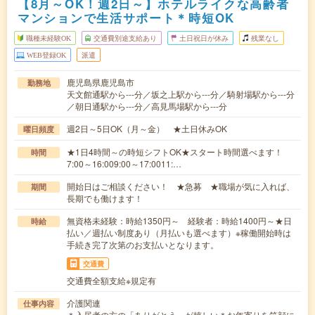
【8月～OK！週2日～】ホテルライクな高齢者
マンションで生活サポート＊時短OK
職種未経験OK
交通費別途支給あり
土日祝日が休み
残業なし
WEB登録OK
派遣
鹿児島県鹿児島市
勤務地
天文館通駅から---分／坂之上駅から---分／騎射場駅から---分
／朝日通駅から---分／高見馬場駅から---分
週2日～5日OK（月～金） ★土日休みOK
曜日頻度
★1日4時間～の時短シフトOK★スタート時間選べます！
時間
7:00～16:009:00～17:0011:…
開始日はご相談ください！ ★急募 ★職場が気に入れば、
期間
長期でも働けます！
無資格未経験：時給1350円～ 経験者：時給1400円～★日
時給
払い／週払い制度あり（月払いも選べます）※稼働開始時は
手続き完了次第のお支払いとなります。
交通費
交通費全額支給※規定有
介護関連
仕事内容
＊入居者の方の「ありがとう」が嬉しい＊お年寄りを笑顔に