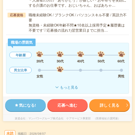
する介護のお仕事です。おじいちゃん、おばあちゃ…
職種未経験OK / ブランクOK / パソコンスキル不要 / 英語力不
応募資格
要
無資格・未経験OK年齢不問★10名以上採用予定★履歴書は
不要です▽応募後の流れ1)翌営業日までに担当…
職場の雰囲気
年齢層
20代
30代
40代
50代
60代
男女比率
女性
男性
もっと見る
気になる!
応募へ進む
詳しく見る
派遣会社
マンパワーグループ株式会社 ケアサービス事業部 （医療福祉介護関連）
未読
掲載日
2026/08/07