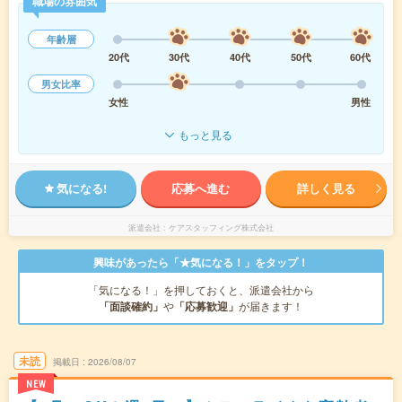
職場の雰囲気
年齢層
20代
30代
40代
50代
60代
男女比率
女性
男性
もっと見る
気になる!
応募へ進む
詳しく見る
派遣会社
ケアスタッフィング株式会社
興味があったら「★気になる！」をタップ！
「気になる！」を押しておくと、派遣会社から
「面談確約」
や
「応募歓迎」
が届きます！
未読
掲載日
2026/08/07
NEW