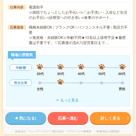
看護助手
仕事内容
≪病院でちょっとしたお手伝い≫〇お手洗い・入浴など生活
のお手伝い○診察室への付き添い○食事のサポート…
職種未経験OK / ブランクOK / パソコンスキル不要 / 英語力不
応募資格
要
≪無資格・未経験OK≫年齢不問★10名以上採用予定★履歴
書は不要です。▽応募後の流れ1)翌営業日まで…
職場の雰囲気
年齢層
20代
30代
40代
50代
60代
男女比率
女性
男性
もっと見る
気になる!
応募へ進む
詳しく見る
派遣会社
マンパワーグループ株式会社 ケアサービス事業部 （医療福祉介護関連）