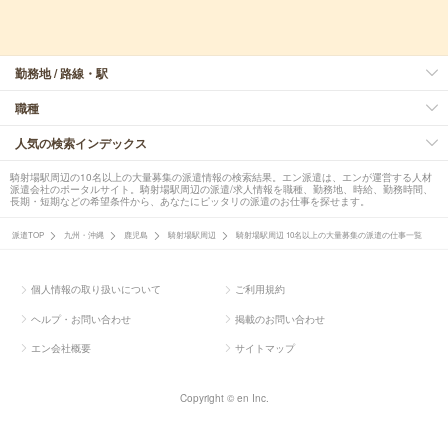
勤務地 / 路線・駅
職種
人気の検索インデックス
騎射場駅周辺の10名以上の大量募集の派遣情報の検索結果。エン派遣は、エンが運営する人材
派遣会社のポータルサイト。騎射場駅周辺の派遣/求人情報を職種、勤務地、時給、勤務時間、
長期・短期などの希望条件から、あなたにピッタリの派遣のお仕事を探せます。
派遣TOP
九州・沖縄
鹿児島
騎射場駅周辺
騎射場駅周辺 10名以上の大量募集の派遣の仕事一覧
個人情報の取り扱いについて
ご利用規約
ヘルプ・お問い合わせ
掲載のお問い合わせ
エン会社概要
サイトマップ
Copyright © en Inc.