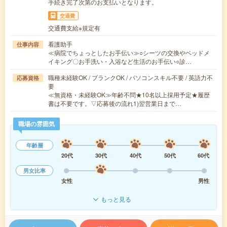
手続き完了次第のお支払いとなります。
交通費
交通費支給※規定有
看護助手
仕事内容
≪病院でちょっとしたお手伝い≫○シーツの交換やベッドメ
イキング〇お手洗い・入浴など生活のお手伝い○診…
職種未経験OK / ブランクOK / パソコンスキル不要 / 英語力不
応募資格
要
≪無資格・未経験OK≫年齢不問★10名以上採用予定★履歴
書は不要です。▽応募後の流れ1)翌営業日まで…
職場の雰囲気
年齢層
20代
30代
40代
50代
60代
男女比率
女性
男性
もっと見る