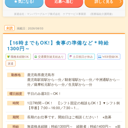
気になる!
応募へ進む
詳しく見る
派遣会社
マンパワーグループ株式会社 ケアサービス事業部 （医療福祉介護関連）
未読
掲載日
2026/08/03
【16時までもOK!】食事の準備など＊時給
1300円～
職種未経験OK
交通費別途支給あり
土日祝日が休み
WEB登録OK
派遣
鹿児島県鹿児島市
勤務地
鹿児島駅前駅から---分／騎射場駅から---分／中洲通駅から---
分／薩摩松元駅から---分／生見駅から---分
平日のみ週3日～OK！
曜日頻度
1日7時間～OK！ 【シフト固定の相談もOK！】▼シフト例
時間
【早番】7:00～16:00／7:30～1…
長期のお仕事です。開始日はご相談ください！ ※急募
期間
無資格未経験：時給1300円～ 経験者：時給1400円～ ※前
時給