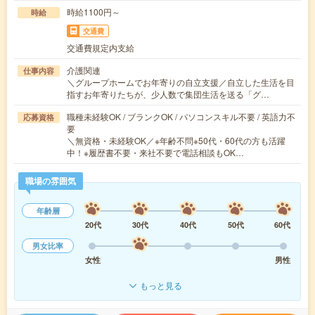
時給1100円～
時給
交通費
交通費規定内支給
介護関連
仕事内容
＼グループホームでお年寄りの自立支援／自立した生活を目
指すお年寄りたちが、少人数で集団生活を送る「グ…
職種未経験OK / ブランクOK / パソコンスキル不要 / 英語力不
応募資格
要
＼無資格・未経験OK／※年齢不問※50代・60代の方も活躍
中！※履歴書不要・来社不要で電話相談もOK…
職場の雰囲気
年齢層
20代
30代
40代
50代
60代
男女比率
女性
男性
もっと見る