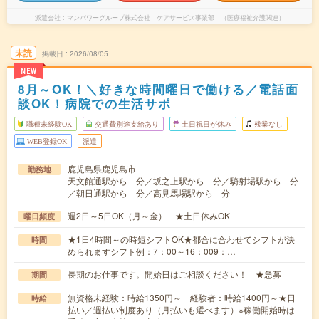
派遣会社
マンパワーグループ株式会社 ケアサービス事業部 （医療福祉介護関連）
未読
掲載日
2026/08/05
NEW
8月～OK！＼好きな時間曜日で働ける／電話面
談OK！病院での生活サポ
職種未経験OK
交通費別途支給あり
土日祝日が休み
残業なし
WEB登録OK
派遣
鹿児島県鹿児島市
勤務地
天文館通駅から---分／坂之上駅から---分／騎射場駅から---分
／朝日通駅から---分／高見馬場駅から---分
週2日～5日OK（月～金） ★土日休みOK
曜日頻度
★1日4時間～の時短シフトOK★都合に合わせてシフトが決
時間
められますシフト例：7：00～16：009：…
長期のお仕事です。開始日はご相談ください！ ★急募
期間
無資格未経験：時給1350円～ 経験者：時給1400円～★日
時給
払い／週払い制度あり（月払いも選べます）※稼働開始時は