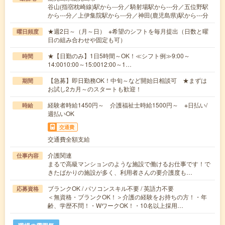
谷山(指宿枕崎線)駅から---分／騎射場駅から---分／五位野駅
から---分／上伊集院駅から---分／神田(鹿児島県)駅から---分
★週2日～（月～日） ※希望のシフトを毎月提出（日数と曜
曜日頻度
日の組み合わせや固定も可）
★【日勤のみ】1日5時間～OK！≪シフト例≫9:00～
時間
14:0010:00～15:0012:00～1…
【急募】即日勤務OK！中旬～など開始日相談可 ★まずは
期間
お試し2カ月～のスタートも歓迎！
経験者時給1450円～ 介護福祉士時給1500円～ ※日払い/
時給
週払いOK
交通費
交通費全額支給
介護関連
仕事内容
まるで高級マンションのような施設で働けるお仕事です！で
きたばかりの施設が多く、利用者さんの要介護度も…
ブランクOK / パソコンスキル不要 / 英語力不要
応募資格
＜無資格・ブランクOK！＞介護の経験をお持ちの方！・年
齢、学歴不問！・WワークOK！・10名以上採用…