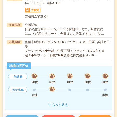
払い・日払い・週払いOK
交通費
交通費全額支給
介護関連
仕事内容
日常の生活サポートをメインにお願いします。具体的に
は… ・起床のサポート「今日はいい天気ですよ！」な…
職種未経験OK / ブランクOK / パソコンスキル不要 / 英語力不
応募資格
要
ブランクOK！◆年齢・学歴不問！ブランクのある方も歓
迎！◆Wワーク・副業OK◆資格取得支援あり※10…
職場の雰囲気
年齢層
20代
30代
40代
50代
60代
男女比率
女性
男性
もっと見る