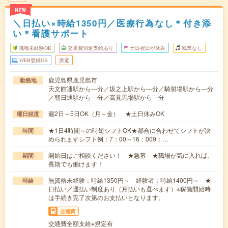
NEW
＼日払い×時給1350円／医療行為なし＊付き添
い＊看護サポート
職種未経験OK
交通費別途支給あり
土日祝日が休み
残業なし
WEB登録OK
派遣
鹿児島県鹿児島市
勤務地
天文館通駅から---分／坂之上駅から---分／騎射場駅から---分
／朝日通駅から---分／高見馬場駅から---分
週2日～5日OK（月～金） ★土日休みOK
曜日頻度
★1日4時間～の時短シフトOK★都合に合わせてシフトが決
時間
められますシフト例：7：00～16：009：…
開始日はご相談ください！ ★急募 ★職場が気に入れば、
期間
長期でも働けます！
無資格未経験：時給1350円～ 経験者：時給1400円～ ★
時給
日払い／週払い制度あり（月払いも選べます）※稼働開始時
は手続き完了次第のお支払いとなります。
交通費
交通費全額支給※規定有