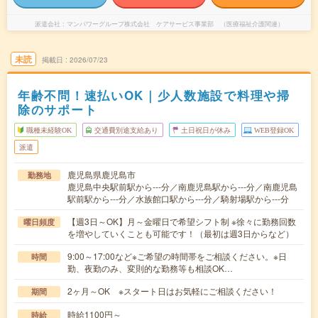
派遣会社
マンパワーグループ株式会社 ケアサービス事業部 （医療福祉介護関連）
未読
掲載日
2026/07/23
年齢不問！速払いOK｜少人数施設で料理や掃
除のサポート
職種未経験OK
交通費別途支給あり
土日祝日が休み
WEB登録OK
派遣
鹿児島県鹿児島市
勤務地
鹿児島中央駅前駅から---分／南鹿児島駅から---分／南鹿児島
駅前駅から---分／水族館口駅から---分／騎射場駅から---分
【週3日～OK】月～金曜日で希望シフト制 ※徐々に勤務回数
曜日頻度
を増やしていくことも可能です！（最初は週3日からなど）
9:00～17:00など※ご希望の時間帯をご相談ください。※日
時間
勤、夜勤のみ、変則的な勤務等も相談OK…
2ヶ月～OK ※スタート日はお気軽にご相談ください！
期間
時給1100円～
時給