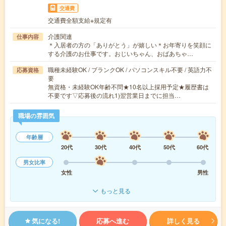
交通費
交通費全額支給※規定有
介護関連
仕事内容
＊入居者の方の「ありがとう」が嬉しい＊お年寄りを笑顔に
する介護のお仕事です。おじいちゃん、おばあちゃ…
職種未経験OK / ブランクOK / パソコンスキル不要 / 英語力不
応募資格
要
無資格・未経験OK年齢不問★10名以上採用予定★履歴書は
不要です▽応募後の流れ1)翌営業日までに担当…
職場の雰囲気
年齢層
20代
30代
40代
50代
60代
男女比率
女性
男性
もっと見る
気になる!
応募へ進む
詳しく見る