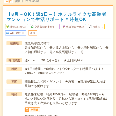
未読
掲載日
2026/08/01
【8月～OK！週2日～】ホテルライクな高齢者
マンションで生活サポート＊時短OK
職種未経験OK
交通費別途支給あり
土日祝日が休み
残業なし
WEB登録OK
派遣
鹿児島県鹿児島市
勤務地
天文館通駅から---分／坂之上駅から---分／騎射場駅から---分
／朝日通駅から---分／高見馬場駅から---分
週2日～5日OK（月～金） ★土日休みOK
曜日頻度
★1日4時間～の時短シフトOK★スタート時間選べます！
時間
7:00～16:009:00～17:0011:…
開始日はご相談ください！ ★急募 ★職場が気に入れば、
期間
長期でも働けます！
無資格未経験：時給1350円～ 経験者：時給1400円～★日
時給
払い／週払い制度あり（月払いも選べます）※稼働開始時は
手続き完了次第のお支払いとなります。
交通費
交通費全額支給※規定有