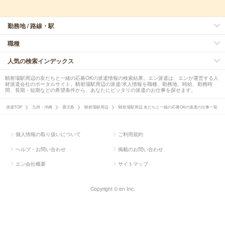
勤務地 / 路線・駅
職種
人気の検索インデックス
騎射場駅周辺の友だちと一緒の応募OKの派遣情報の検索結果。エン派遣は、エンが運営する人
材派遣会社のポータルサイト。騎射場駅周辺の派遣/求人情報を職種、勤務地、時給、勤務時
間、長期・短期などの希望条件から、あなたにピッタリの派遣のお仕事を探せます。
派遣TOP
九州・沖縄
鹿児島
騎射場駅周辺
騎射場駅周辺 友だちと一緒の応募OKの派遣の仕事一覧
個人情報の取り扱いについて
ご利用規約
ヘルプ・お問い合わせ
掲載のお問い合わせ
エン会社概要
サイトマップ
Copyright © en Inc.