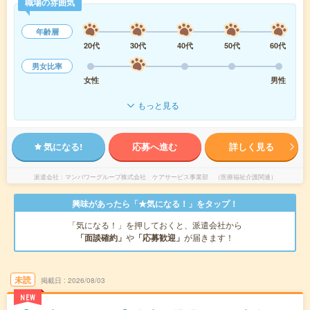
職場の雰囲気
年齢層
20代
30代
40代
50代
60代
男女比率
女性
男性
もっと見る
気になる!
応募へ進む
詳しく見る
派遣会社
マンパワーグループ株式会社 ケアサービス事業部 （医療福祉介護関連）
興味があったら「★気になる！」をタップ！
「気になる！」を押しておくと、派遣会社から
「面談確約」
や
「応募歓迎」
が届きます！
未読
掲載日
2026/08/03
NEW