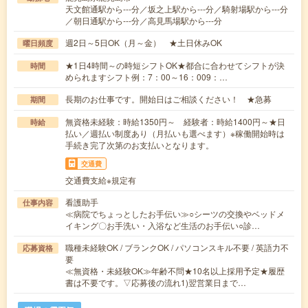
天文館通駅から---分／坂之上駅から---分／騎射場駅から---分
／朝日通駅から---分／高見馬場駅から---分
週2日～5日OK（月～金） ★土日休みOK
曜日頻度
★1日4時間～の時短シフトOK★都合に合わせてシフトが決
時間
められますシフト例：7：00～16：009：…
長期のお仕事です。開始日はご相談ください！ ★急募
期間
無資格未経験：時給1350円～ 経験者：時給1400円～★日
時給
払い／週払い制度あり（月払いも選べます）※稼働開始時は
手続き完了次第のお支払いとなります。
交通費
交通費支給※規定有
看護助手
仕事内容
≪病院でちょっとしたお手伝い≫○シーツの交換やベッドメ
イキング〇お手洗い・入浴など生活のお手伝い○診…
職種未経験OK / ブランクOK / パソコンスキル不要 / 英語力不
応募資格
要
≪無資格・未経験OK≫年齢不問★10名以上採用予定★履歴
書は不要です。▽応募後の流れ1)翌営業日まで…