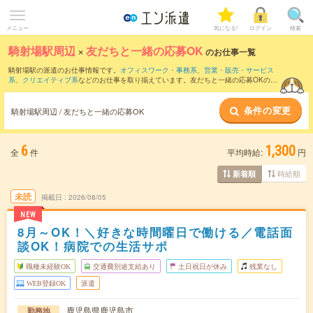
メニュー
気になる!
ログイン
検索
騎射場駅周辺
×
友だちと一緒の応募OK
のお仕事一覧
騎射場駅の派遣のお仕事情報です。
オフィスワーク・事務系
、
営業・販売・サービス
系
、
クリエイティブ系
などのお仕事を取り揃えています。友だちと一緒の応募OKの条
件の他に、
交通費別途支給あり
、
職種未経験OK
、
週4日勤務
などのこだわり条件も取
り揃えています。
条件の変更
騎射場駅周辺 / 友だちと一緒の応募OK
6
1,300
全
件
平均時給:
円
時給順
新着順
未読
掲載日
2026/08/05
NEW
8月～OK！＼好きな時間曜日で働ける／電話面
談OK！病院での生活サポ
職種未経験OK
交通費別途支給あり
土日祝日が休み
残業なし
WEB登録OK
派遣
鹿児島県鹿児島市
勤務地