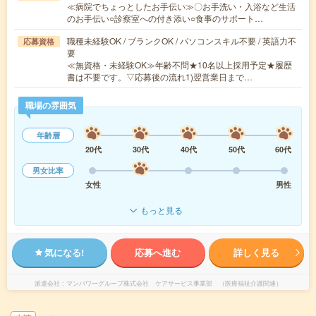
≪病院でちょっとしたお手伝い≫〇お手洗い・入浴など生活
のお手伝い○診察室への付き添い○食事のサポート…
職種未経験OK / ブランクOK / パソコンスキル不要 / 英語力不
応募資格
要
≪無資格・未経験OK≫年齢不問★10名以上採用予定★履歴
書は不要です。▽応募後の流れ1)翌営業日まで…
職場の雰囲気
年齢層
20代
30代
40代
50代
60代
男女比率
女性
男性
もっと見る
気になる!
応募へ進む
詳しく見る
派遣会社
マンパワーグループ株式会社 ケアサービス事業部 （医療福祉介護関連）