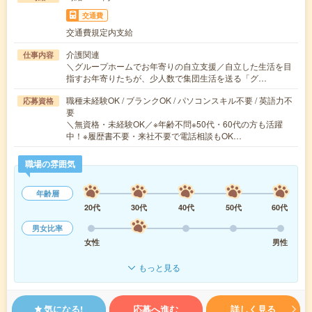
交通費
交通費規定内支給
介護関連
仕事内容
＼グループホームでお年寄りの自立支援／自立した生活を目
指すお年寄りたちが、少人数で集団生活を送る「グ…
職種未経験OK / ブランクOK / パソコンスキル不要 / 英語力不
応募資格
要
＼無資格・未経験OK／※年齢不問※50代・60代の方も活躍
中！※履歴書不要・来社不要で電話相談もOK…
職場の雰囲気
年齢層
20代
30代
40代
50代
60代
男女比率
女性
男性
もっと見る
気になる!
応募へ進む
詳しく見る