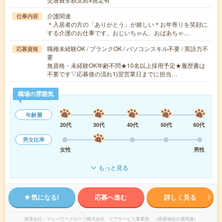
介護関連
仕事内容
＊入居者の方の「ありがとう」が嬉しい＊お年寄りを笑顔に
する介護のお仕事です。おじいちゃん、おばあちゃ…
職種未経験OK / ブランクOK / パソコンスキル不要 / 英語力不
応募資格
要
無資格・未経験OK年齢不問★10名以上採用予定★履歴書は
不要です▽応募後の流れ1)翌営業日までに担当…
職場の雰囲気
年齢層
20代
30代
40代
50代
60代
男女比率
女性
男性
もっと見る
気になる!
応募へ進む
詳しく見る
派遣会社
マンパワーグループ株式会社 ケアサービス事業部 （医療福祉介護関連）