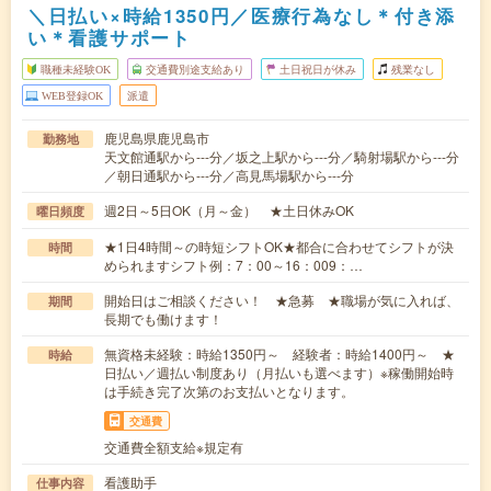
＼日払い×時給1350円／医療行為なし＊付き添
い＊看護サポート
職種未経験OK
交通費別途支給あり
土日祝日が休み
残業なし
WEB登録OK
派遣
鹿児島県鹿児島市
勤務地
天文館通駅から---分／坂之上駅から---分／騎射場駅から---分
／朝日通駅から---分／高見馬場駅から---分
週2日～5日OK（月～金） ★土日休みOK
曜日頻度
★1日4時間～の時短シフトOK★都合に合わせてシフトが決
時間
められますシフト例：7：00～16：009：…
開始日はご相談ください！ ★急募 ★職場が気に入れば、
期間
長期でも働けます！
無資格未経験：時給1350円～ 経験者：時給1400円～ ★
時給
日払い／週払い制度あり（月払いも選べます）※稼働開始時
は手続き完了次第のお支払いとなります。
交通費
交通費全額支給※規定有
看護助手
仕事内容