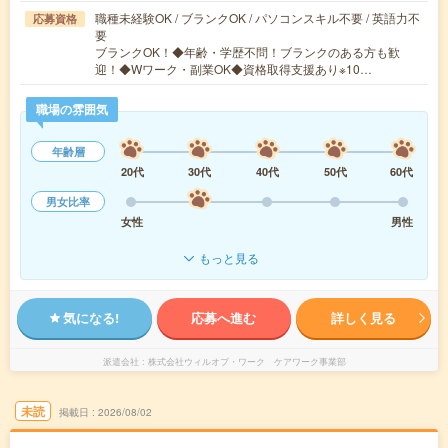
職種未経験OK / ブランクOK / パソコンスキル不要 / 英語力不
応募資格
要
ブランクOK！◆年齢・学歴不問！ブランクのある方も歓
迎！◆Wワーク・副業OK◆資格取得支援あり※10…
職場の雰囲気
年齢層
20代
30代
40代
50代
60代
男女比率
女性
男性
もっと見る
気になる!
応募へ進む
詳しく見る
派遣会社
株式会社ウィルオブ・ワーク ケアワーク事業部
未読
掲載日
2026/08/02