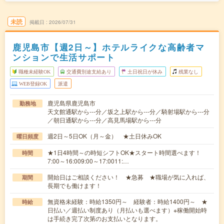
未読
掲載日
2026/07/31
鹿児島市【週2日～】ホテルライクな高齢者マ
ンションで生活サポート
職種未経験OK
交通費別途支給あり
土日祝日が休み
残業なし
WEB登録OK
派遣
鹿児島県鹿児島市
勤務地
天文館通駅から---分／坂之上駅から---分／騎射場駅から---分
／朝日通駅から---分／高見馬場駅から---分
週2日～5日OK（月～金） ★土日休みOK
曜日頻度
★1日4時間～の時短シフトOK★スタート時間選べます！
時間
7:00～16:009:00～17:0011:…
開始日はご相談ください！ ★急募 ★職場が気に入れば、
期間
長期でも働けます！
無資格未経験：時給1350円～ 経験者：時給1400円～ ★
時給
日払い／週払い制度あり（月払いも選べます）※稼働開始時
は手続き完了次第のお支払いとなります。