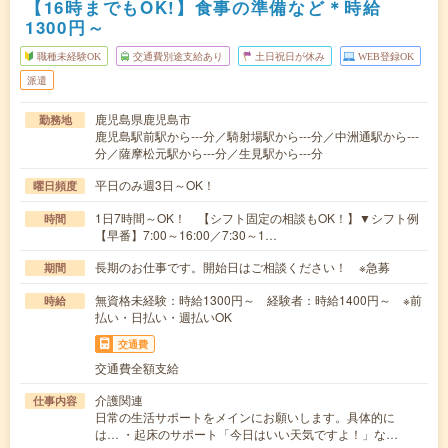
【16時までもOK!】食事の準備など＊時給
1300円～
職種未経験OK
交通費別途支給あり
土日祝日が休み
WEB登録OK
派遣
鹿児島県鹿児島市
勤務地
鹿児島駅前駅から---分／騎射場駅から---分／中洲通駅から---
分／薩摩松元駅から---分／生見駅から---分
平日のみ週3日～OK！
曜日頻度
1日7時間～OK！ 【シフト固定の相談もOK！】▼シフト例
時間
【早番】7:00～16:00／7:30～1…
長期のお仕事です。開始日はご相談ください！ ※急募
期間
無資格未経験：時給1300円～ 経験者：時給1400円～ ※前
時給
払い・日払い・週払いOK
交通費
交通費全額支給
介護関連
仕事内容
日常の生活サポートをメインにお願いします。具体的に
は… ・起床のサポート「今日はいい天気ですよ！」な…