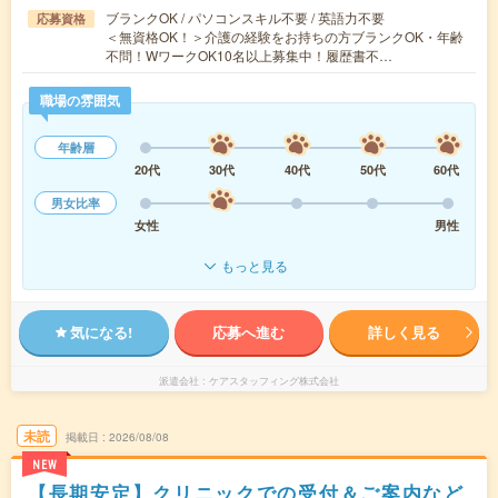
ブランクOK / パソコンスキル不要 / 英語力不要
応募資格
＜無資格OK！＞介護の経験をお持ちの方ブランクOK・年齢
不問！WワークOK10名以上募集中！履歴書不…
職場の雰囲気
年齢層
20代
30代
40代
50代
60代
男女比率
女性
男性
もっと見る
気になる!
応募へ進む
詳しく見る
派遣会社
ケアスタッフィング株式会社
未読
掲載日
2026/08/08
NEW
【長期安定】クリニックでの受付＆ご案内など