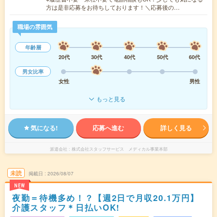
方は是非応募をお待ちしております！＼応募後の…
職場の雰囲気
年齢層
20代
30代
40代
50代
60代
男女比率
女性
男性
もっと見る
気になる!
応募へ進む
詳しく見る
派遣会社
株式会社スタッフサービス メディカル事業本部
未読
掲載日
2026/08/07
NEW
夜勤＝待機多め！？【週2日で月収20.1万円】
介護スタッフ＊日払いOK!