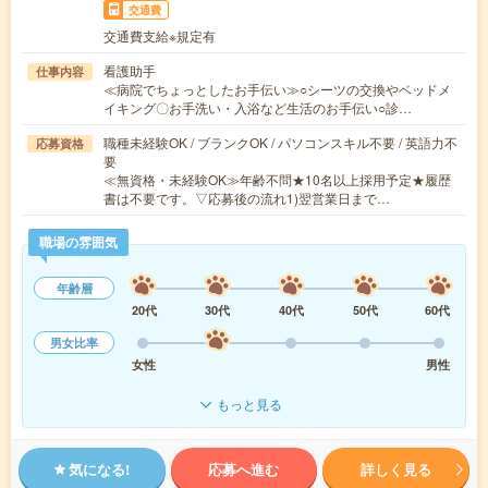
交通費
交通費支給※規定有
看護助手
仕事内容
≪病院でちょっとしたお手伝い≫○シーツの交換やベッドメ
イキング〇お手洗い・入浴など生活のお手伝い○診…
職種未経験OK / ブランクOK / パソコンスキル不要 / 英語力不
応募資格
要
≪無資格・未経験OK≫年齢不問★10名以上採用予定★履歴
書は不要です。▽応募後の流れ1)翌営業日まで…
職場の雰囲気
年齢層
20代
30代
40代
50代
60代
男女比率
女性
男性
もっと見る
気になる!
応募へ進む
詳しく見る