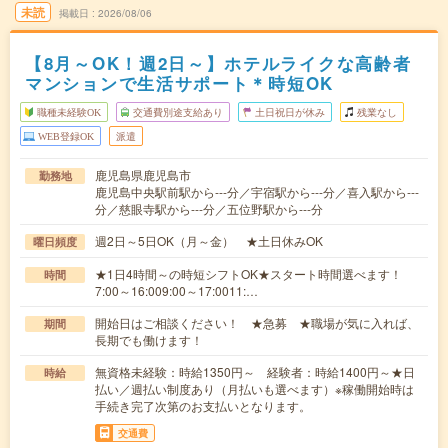
未読
掲載日
2026/08/06
【8月～OK！週2日～】ホテルライクな高齢者
マンションで生活サポート＊時短OK
職種未経験OK
交通費別途支給あり
土日祝日が休み
残業なし
WEB登録OK
派遣
鹿児島県鹿児島市
勤務地
鹿児島中央駅前駅から---分／宇宿駅から---分／喜入駅から---
分／慈眼寺駅から---分／五位野駅から---分
週2日～5日OK（月～金） ★土日休みOK
曜日頻度
★1日4時間～の時短シフトOK★スタート時間選べます！
時間
7:00～16:009:00～17:0011:…
開始日はご相談ください！ ★急募 ★職場が気に入れば、
期間
長期でも働けます！
無資格未経験：時給1350円～ 経験者：時給1400円～★日
時給
払い／週払い制度あり（月払いも選べます）※稼働開始時は
手続き完了次第のお支払いとなります。
交通費