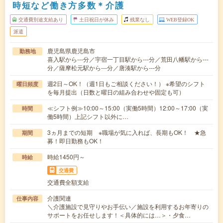
時短など働き方多数＊介護
交通費別途支給あり
土日祝日が休み
残業なし
WEB登録OK
派遣
鹿児島県鹿児島市
勤務地
喜入駅から---分／宇宿一丁目駅から---分／荒田八幡駅から---
分／薩摩松元駅から---分／唐湊駅から---分
週2日～OK！（週1日もご相談ください！） ※希望のシフト
曜日頻度
を毎月提出（日数と曜日の組み合わせや固定も可）
≪シフト例≫10:00～15:00（実働5時間）12:00～17:00（実
時間
働5時間）上記シフト以外に…
3ヵ月までの短期 ※職場が気に入れば、長期もOK！ ★急
期間
募！即日勤務もOK！
時給1450円～
時給
交通費
交通費全額支給
介護関連
仕事内容
＼介護施設で見守りやお手伝い／施設を利用するお年寄りの
サポートをお任せします！＜具体的には…＞・夕食…