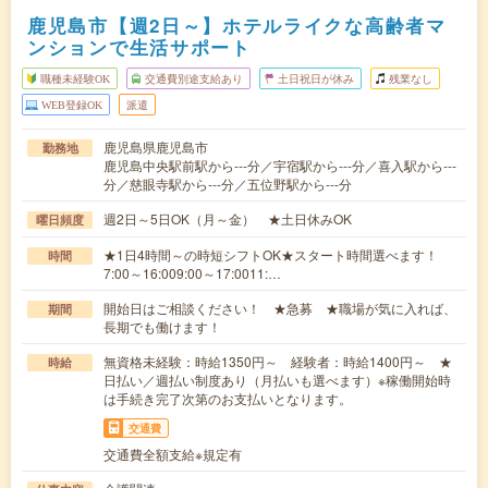
鹿児島市【週2日～】ホテルライクな高齢者マ
ンションで生活サポート
職種未経験OK
交通費別途支給あり
土日祝日が休み
残業なし
WEB登録OK
派遣
鹿児島県鹿児島市
勤務地
鹿児島中央駅前駅から---分／宇宿駅から---分／喜入駅から---
分／慈眼寺駅から---分／五位野駅から---分
週2日～5日OK（月～金） ★土日休みOK
曜日頻度
★1日4時間～の時短シフトOK★スタート時間選べます！
時間
7:00～16:009:00～17:0011:…
開始日はご相談ください！ ★急募 ★職場が気に入れば、
期間
長期でも働けます！
無資格未経験：時給1350円～ 経験者：時給1400円～ ★
時給
日払い／週払い制度あり（月払いも選べます）※稼働開始時
は手続き完了次第のお支払いとなります。
交通費
交通費全額支給※規定有