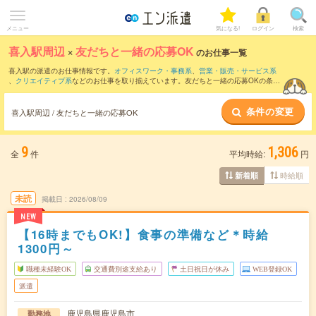
メニュー
気になる!
ログイン
検索
喜入駅周辺
×
友だちと一緒の応募OK
のお仕事一覧
喜入駅の派遣のお仕事情報です。
オフィスワーク・事務系
、
営業・販売・サービス系
、
クリエイティブ系
などのお仕事を取り揃えています。友だちと一緒の応募OKの条件
の他に、
交通費別途支給あり
、
職種未経験OK
、
週4日勤務
などのこだわり条件も取り
揃えています。
条件の変更
喜入駅周辺 / 友だちと一緒の応募OK
9
1,306
全
件
平均時給:
円
時給順
新着順
未読
掲載日
2026/08/09
NEW
【16時までもOK!】食事の準備など＊時給
1300円～
職種未経験OK
交通費別途支給あり
土日祝日が休み
WEB登録OK
派遣
鹿児島県鹿児島市
勤務地