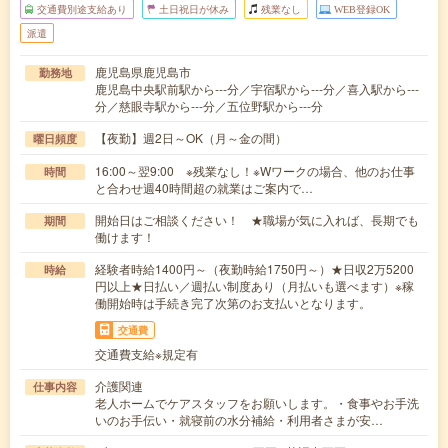
交通費別途支給あり
土日祝日が休み
残業なし
WEB登録OK
派遣
鹿児島県鹿児島市
勤務地
鹿児島中央駅前駅から---分／宇宿駅から---分／喜入駅から---
分／慈眼寺駅から---分／五位野駅から---分
【夜勤】週2日～OK（月～金の間）
曜日頻度
16:00～翌9:00 ※残業なし！※Wワークの場合、他のお仕事
時間
と合わせ週40時間超の就業はご案内で…
開始日はご相談ください！ ★職場が気に入れば、長期でも
期間
働けます！
経験者時給1400円～（夜勤時給1750円～）★日収2万5200
時給
円以上★日払い／週払い制度あり（月払いも選べます）※稼
働開始時は手続き完了次第のお支払いとなります。
交通費
交通費支給※規定有
介護関連
仕事内容
老人ホームでケアスタッフをお願いします。・食事やお手洗
いのお手伝い・就寝前の水分補給・利用者さまが安…