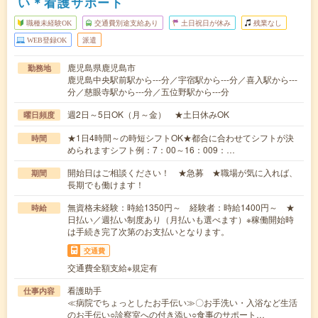
い＊看護サポート
職種未経験OK
交通費別途支給あり
土日祝日が休み
残業なし
WEB登録OK
派遣
鹿児島県鹿児島市
勤務地
鹿児島中央駅前駅から---分／宇宿駅から---分／喜入駅から---
分／慈眼寺駅から---分／五位野駅から---分
週2日～5日OK（月～金） ★土日休みOK
曜日頻度
★1日4時間～の時短シフトOK★都合に合わせてシフトが決
時間
められますシフト例：7：00～16：009：…
開始日はご相談ください！ ★急募 ★職場が気に入れば、
期間
長期でも働けます！
無資格未経験：時給1350円～ 経験者：時給1400円～ ★
時給
日払い／週払い制度あり（月払いも選べます）※稼働開始時
は手続き完了次第のお支払いとなります。
交通費
交通費全額支給※規定有
看護助手
仕事内容
≪病院でちょっとしたお手伝い≫〇お手洗い・入浴など生活
のお手伝い○診察室への付き添い○食事のサポート…