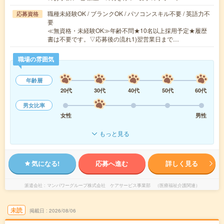
職種未経験OK / ブランクOK / パソコンスキル不要 / 英語力不
応募資格
要
≪無資格・未経験OK≫年齢不問★10名以上採用予定★履歴
書は不要です。▽応募後の流れ1)翌営業日まで…
職場の雰囲気
年齢層
20代
30代
40代
50代
60代
男女比率
女性
男性
もっと見る
気になる!
応募へ進む
詳しく見る
派遣会社
マンパワーグループ株式会社 ケアサービス事業部 （医療福祉介護関連）
未読
掲載日
2026/08/06