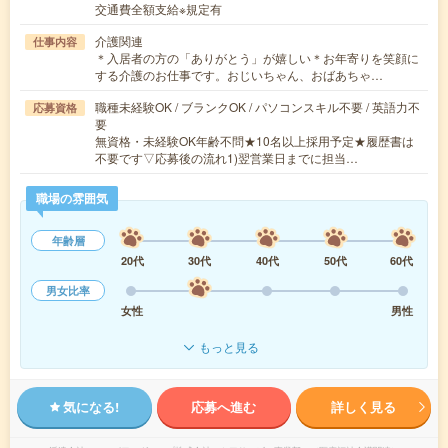
交通費全額支給※規定有
介護関連
仕事内容
＊入居者の方の「ありがとう」が嬉しい＊お年寄りを笑顔に
する介護のお仕事です。おじいちゃん、おばあちゃ…
職種未経験OK / ブランクOK / パソコンスキル不要 / 英語力不
応募資格
要
無資格・未経験OK年齢不問★10名以上採用予定★履歴書は
不要です▽応募後の流れ1)翌営業日までに担当…
職場の雰囲気
年齢層
20代
30代
40代
50代
60代
男女比率
女性
男性
もっと見る
気になる!
応募へ進む
詳しく見る