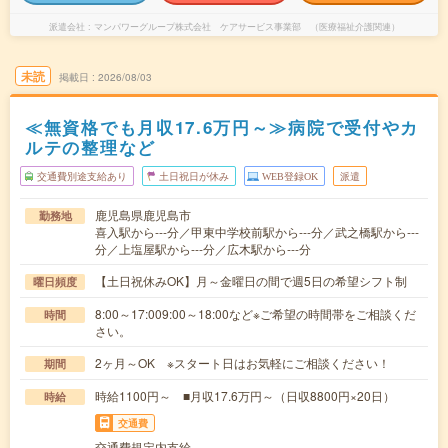
派遣会社
マンパワーグループ株式会社 ケアサービス事業部 （医療福祉介護関連）
未読
掲載日
2026/08/03
≪無資格でも月収17.6万円～≫病院で受付やカ
ルテの整理など
交通費別途支給あり
土日祝日が休み
WEB登録OK
派遣
鹿児島県鹿児島市
勤務地
喜入駅から---分／甲東中学校前駅から---分／武之橋駅から---
分／上塩屋駅から---分／広木駅から---分
【土日祝休みOK】月～金曜日の間で週5日の希望シフト制
曜日頻度
8:00～17:009:00～18:00など※ご希望の時間帯をご相談くだ
時間
さい。
2ヶ月～OK ※スタート日はお気軽にご相談ください！
期間
時給1100円～ ■月収17.6万円～（日収8800円×20日）
時給
交通費
交通費規定内支給