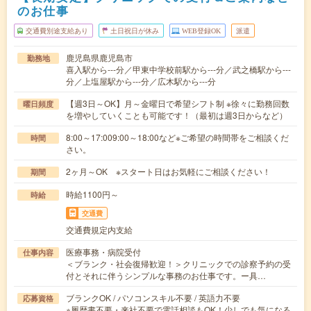
のお仕事
交通費別途支給あり
土日祝日が休み
WEB登録OK
派遣
鹿児島県鹿児島市
勤務地
喜入駅から---分／甲東中学校前駅から---分／武之橋駅から---
分／上塩屋駅から---分／広木駅から---分
【週3日～OK】月～金曜日で希望シフト制 ※徐々に勤務回数
曜日頻度
を増やしていくことも可能です！（最初は週3日からなど）
8:00～17:009:00～18:00など※ご希望の時間帯をご相談くだ
時間
さい。
2ヶ月～OK ※スタート日はお気軽にご相談ください！
期間
時給1100円～
時給
交通費
交通費規定内支給
医療事務・病院受付
仕事内容
＜ブランク・社会復帰歓迎！＞クリニックでの診察予約の受
付とそれに伴うシンプルな事務のお仕事です。ー具…
ブランクOK / パソコンスキル不要 / 英語力不要
応募資格
※履歴書不要・来社不要で電話相談もOK！少しでも気になる