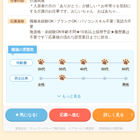
介護関連
仕事内容
＊入居者の方の「ありがとう」が嬉しい＊お年寄りを笑顔に
する介護のお仕事です。おじいちゃん、おばあちゃ…
職種未経験OK / ブランクOK / パソコンスキル不要 / 英語力不
応募資格
要
無資格・未経験OK年齢不問★10名以上採用予定★履歴書は
不要です▽応募後の流れ1)翌営業日までに担当…
職場の雰囲気
年齢層
20代
30代
40代
50代
60代
男女比率
女性
男性
もっと見る
気になる!
応募へ進む
詳しく見る
派遣会社
マンパワーグループ株式会社 ケアサービス事業部 （医療福祉介護関連）