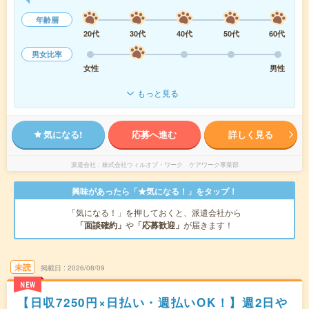
年齢層
20代
30代
40代
50代
60代
男女比率
女性
男性
もっと見る
気になる!
応募へ進む
詳しく見る
派遣会社
株式会社ウィルオブ・ワーク ケアワーク事業部
興味があったら「★気になる！」をタップ！
「気になる！」を押しておくと、派遣会社から
「面談確約」
や
「応募歓迎」
が届きます！
未読
掲載日
2026/08/09
NEW
【日収7250円×日払い・週払いOK！】週2日や