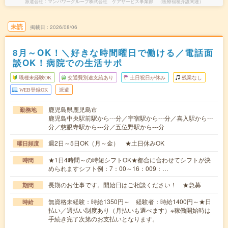
派遣会社
マンパワーグループ株式会社 ケアサービス事業部 （医療福祉介護関連）
未読
掲載日
2026/08/06
8月～OK！＼好きな時間曜日で働ける／電話面
談OK！病院での生活サポ
職種未経験OK
交通費別途支給あり
土日祝日が休み
残業なし
WEB登録OK
派遣
鹿児島県鹿児島市
勤務地
鹿児島中央駅前駅から---分／宇宿駅から---分／喜入駅から---
分／慈眼寺駅から---分／五位野駅から---分
週2日～5日OK（月～金） ★土日休みOK
曜日頻度
★1日4時間～の時短シフトOK★都合に合わせてシフトが決
時間
められますシフト例：7：00～16：009：…
長期のお仕事です。開始日はご相談ください！ ★急募
期間
無資格未経験：時給1350円～ 経験者：時給1400円～★日
時給
払い／週払い制度あり（月払いも選べます）※稼働開始時は
手続き完了次第のお支払いとなります。