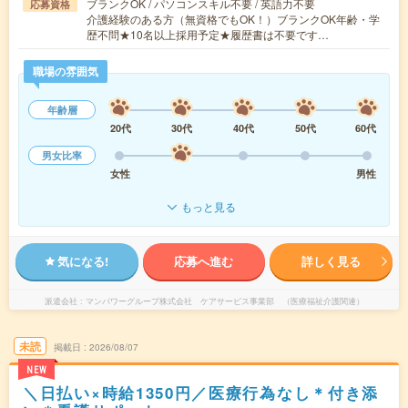
ブランクOK / パソコンスキル不要 / 英語力不要
応募資格
介護経験のある方（無資格でもOK！）ブランクOK年齢・学
歴不問★10名以上採用予定★履歴書は不要です…
職場の雰囲気
年齢層
20代
30代
40代
50代
60代
男女比率
女性
男性
もっと見る
気になる!
応募へ進む
詳しく見る
派遣会社
マンパワーグループ株式会社 ケアサービス事業部 （医療福祉介護関連）
未読
掲載日
2026/08/07
NEW
＼日払い×時給1350円／医療行為なし＊付き添