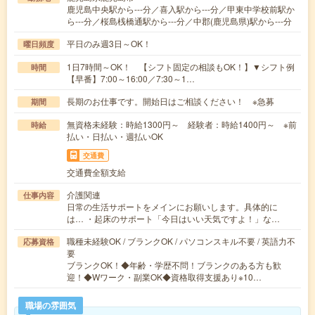
鹿児島中央駅から---分／喜入駅から---分／甲東中学校前駅か
ら---分／桜島桟橋通駅から---分／中郡(鹿児島県)駅から---分
平日のみ週3日～OK！
曜日頻度
1日7時間～OK！ 【シフト固定の相談もOK！】▼シフト例
時間
【早番】7:00～16:00／7:30～1…
長期のお仕事です。開始日はご相談ください！ ※急募
期間
無資格未経験：時給1300円～ 経験者：時給1400円～ ※前
時給
払い・日払い・週払いOK
交通費
交通費全額支給
介護関連
仕事内容
日常の生活サポートをメインにお願いします。具体的に
は… ・起床のサポート「今日はいい天気ですよ！」な…
職種未経験OK / ブランクOK / パソコンスキル不要 / 英語力不
応募資格
要
ブランクOK！◆年齢・学歴不問！ブランクのある方も歓
迎！◆Wワーク・副業OK◆資格取得支援あり※10…
職場の雰囲気