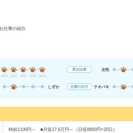
お仕事の紹介
女性
男女比率
20代
30代
40代
50代
60代
しずか
テキパキ
仕事の仕方
時給1100円～ ■月収17.6万円～（日収8800円×20日）