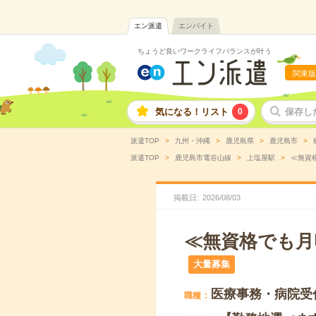
エン派遣
エンバイト
ちょうど良いワークライフバランスが叶う
関東版
気になる！リスト
0
保存し
派遣TOP
九州・沖縄
鹿児島県
鹿児島市
派遣TOP
鹿児島市電谷山線
上塩屋駅
≪無資格
掲載日
2026
/
08
/
03
≪無資格でも月
大量募集
医療事務・病院受
職種