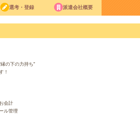
選考・登録
派遣会社概要
縁の下の力持ち”
す！
お会計
ール管理