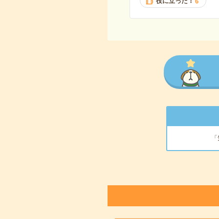
役に立った！
6
「