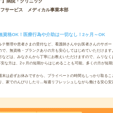
す】病院・クリニック
ッフサービス メディカル事業本部
無資格OK！医療行為や介助は一切なし！2ヶ月～OK
ルテ整理や患者さまの受付など、看護師さんやお医者さんのサポー
ので、無資格・ブランクありの方も安心してはじめていただけます
方などは、みなさんから丁寧にお教えいただけますので、ムリなく
と不安な方は、2ヶ月の短期からはじめることも可能。多くの方が短
週末は必ずお休みですから、プライベートの時間もしっかり取るこ
り、家でのんびりしたり…毎週リフレッシュしながら働ける安心安