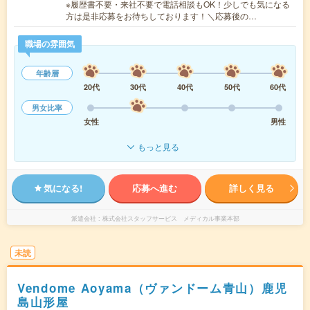
※履歴書不要・来社不要で電話相談もOK！少しでも気になる
方は是非応募をお待ちしております！＼応募後の…
職場の雰囲気
年齢層
20代
30代
40代
50代
60代
男女比率
女性
男性
もっと見る
気になる!
応募へ進む
詳しく見る
派遣会社
株式会社スタッフサービス メディカル事業本部
未読
Vendome Aoyama（ヴァンドーム青山）鹿児
島山形屋