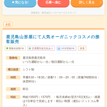
気になる!
応募へ進む
詳しく見る
派遣会社
株式会社シーエーセールススタッフ
未読
鹿児島山形屋にて人気オーガニックコスメの接
客販売
職種未経験OK
交通費別途支給あり
WEB登録OK
派遣
鹿児島県鹿児島市
勤務地
いづろ通駅から---分／朝日通駅から---分
シフト制
曜日頻度
早番9:30～18:30／遅番11：00～20：00（実働7時間30分・
時間
休憩90分）
即日
期間
時給1350円～1370円 ・毎月末締め/翌月15日支払い・残業
時給
は1分単位で支給します・前払い制度（速払いドットコム導
入）