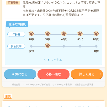
職種未経験OK / ブランクOK / パソコンスキル不要 / 英語力不
応募資格
要
≪無資格・未経験OK≫年齢不問★10名以上採用予定★履歴
書は不要です。▽応募後の流れ1)翌営業日まで…
職場の雰囲気
年齢層
20代
30代
40代
50代
60代
男女比率
女性
男性
もっと見る
気になる!
応募へ進む
詳しく見る
派遣会社
マンパワーグループ株式会社 ケアサービス事業部 （医療福祉介護関連）
未読