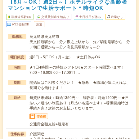
【8月～OK！週2日～】ホテルライクな高齢者
マンションで生活サポート＊時短OK
職種未経験OK
交通費別途支給あり
土日祝日が休み
残業なし
WEB登録OK
派遣
鹿児島県鹿児島市
勤務地
天文館通駅から---分／坂之上駅から---分／騎射場駅から---分
／朝日通駅から---分／高見馬場駅から---分
週2日～5日OK（月～金） ★土日休みOK
曜日頻度
★1日4時間～の時短シフトOK★スタート時間選べます！
時間
7:00～16:009:00～17:0011:…
開始日はご相談ください！ ★急募 ★職場が気に入れば、
期間
長期でも働けます！
無資格未経験：時給1350円～ 経験者：時給1400円～★日
時給
払い／週払い制度あり（月払いも選べます）※稼働開始時は
手続き完了次第のお支払いとなります。
交通費
交通費全額支給※規定有
介護関連
仕事内容
＊入居者の方の「ありがとう」が嬉しい＊お年寄りを笑顔に