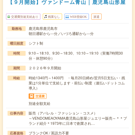
【９月開始】ヴァンドーム青山｜鹿児島山形屋
交通費別途支給あり
残業なし
WEB登録OK
派遣
鹿児島県鹿児島市
勤務地
朝日通駅から---分／いづろ通駅から---分
シフト制
曜日頻度
9:10～18:10、9:30～18:30、10:10～19:10（実働7時間30
時間
分・休憩90分）
２０２６年９月開始
期間
時給1340円～1400円 ・毎月20日締め/翌月5日支払い・残
時給
業は1分単位で支給します・前払い制度（速払いドットコム
導入）
交通費
別途全額支給
販売（アパレル・ファッション・コスメ）
仕事内容
～VENDOMEAOYAMA鹿児島山形屋ジュエリー販売～＊＊ブ
ランド紹介＊1973年に日本で創業され…
ブランクOK / 英語力不要
応募資格