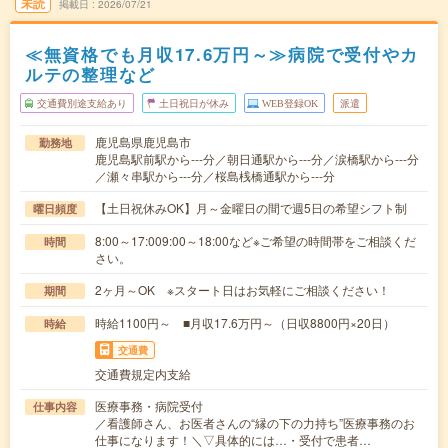
未読
掲載日
2026/07/21
≪無資格でも月収17.6万円～≫病院で受付やカ
ルテの整理など
交通費別途支給あり
土日祝日が休み
WEB登録OK
派遣
鹿児島県鹿児島市
勤務地
鹿児島駅前駅から---分／朝日通駅から---分／涙橋駅から---分
／瀬々串駅から---分／桜島桟橋通駅から---分
【土日祝休みOK】月～金曜日の間で週5日の希望シフト制
曜日頻度
8:00～17:009:00～18:00など※ご希望の時間帯をご相談くだ
時間
さい。
2ヶ月～OK ※スタート日はお気軽にご相談ください！
期間
時給1100円～ ■月収17.6万円～（日収8800円×20日）
時給
交通費
交通費規定内支給
医療事務・病院受付
仕事内容
／看護師さん、お医者さんの“縁の下の力持ち”医療事務のお
仕事になります！＼▽具体的には…・受付で患者…