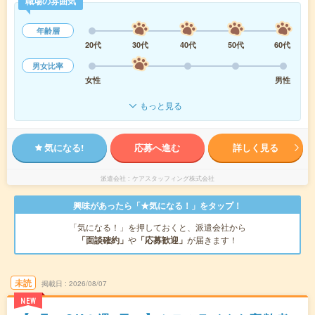
職場の雰囲気
年齢層
20代
30代
40代
50代
60代
男女比率
女性
男性
もっと見る
気になる!
応募へ進む
詳しく見る
派遣会社
ケアスタッフィング株式会社
興味があったら「★気になる！」をタップ！
「気になる！」を押しておくと、派遣会社から
「面談確約」
や
「応募歓迎」
が届きます！
未読
掲載日
2026/08/07
NEW