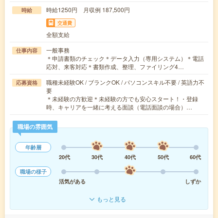
時給1250円 月収例 187,500円
時給
交通費
全額支給
一般事務
仕事内容
＊申請書類のチェック＊データ入力（専用システム）＊電話
応対、来客対応＊書類作成、整理、ファイリング4…
職種未経験OK / ブランクOK / パソコンスキル不要 / 英語力不
応募資格
要
＊未経験の方歓迎＊未経験の方でも安心スタート！・登録
時、キャリアを一緒に考える面談（電話面談の場合）…
職場の雰囲気
年齢層
20代
30代
40代
50代
60代
職場の様子
活気がある
しずか
もっと見る