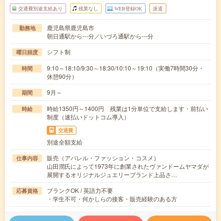
交通費別途支給あり
残業なし
WEB登録OK
派遣
鹿児島県鹿児島市
勤務地
朝日通駅から---分／いづろ通駅から---分
シフト制
曜日頻度
9:10～18:10/9:30～18:30/10:10～19:10（実働7時間30分・
時間
休憩90分）
9月～
期間
時給1350円～1400円 残業は1分単位で支給します・前払い
時給
制度（速払いドットコム導入）
交通費
別途全額支給
販売（アパレル・ファッション・コスメ）
仕事内容
山田潤氏によって1973年に創業されたヴァンドームヤマダが
展開するオリジナルジュエリーブランド上品さ…
ブランクOK / 英語力不要
応募資格
・学生不可・何かしらの接客・販売経験のある方