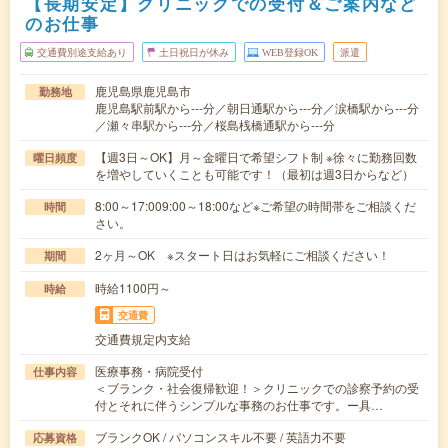
【長期安定】クリニックでの受付＆ご案内など
のお仕事
交通費別途支給あり
土日祝日が休み
WEB登録OK
派遣
鹿児島県鹿児島市
勤務地
鹿児島駅前駅から---分／朝日通駅から---分／涙橋駅から---分
／瀬々串駅から---分／桜島桟橋通駅から---分
【週3日～OK】月～金曜日で希望シフト制 ※徐々に勤務回数
曜日頻度
を増やしていくことも可能です！（最初は週3日からなど）
8:00～17:009:00～18:00など※ご希望の時間帯をご相談くだ
時間
さい。
2ヶ月～OK ※スタート日はお気軽にご相談ください！
期間
時給1100円～
時給
交通費
交通費規定内支給
医療事務・病院受付
仕事内容
＜ブランク・社会復帰歓迎！＞クリニックでの診察予約の受
付とそれに伴うシンプルな事務のお仕事です。ー具…
ブランクOK / パソコンスキル不要 / 英語力不要
応募資格