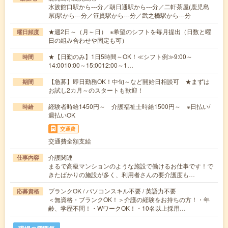
水族館口駅から---分／朝日通駅から---分／二軒茶屋(鹿児島
県)駅から---分／笹貫駅から---分／武之橋駅から---分
★週2日～（月～日） ※希望のシフトを毎月提出（日数と曜
曜日頻度
日の組み合わせや固定も可）
★【日勤のみ】1日5時間～OK！≪シフト例≫9:00～
時間
14:0010:00～15:0012:00～1…
【急募】即日勤務OK！中旬～など開始日相談可 ★まずは
期間
お試し2カ月～のスタートも歓迎！
経験者時給1450円～ 介護福祉士時給1500円～ ※日払い/
時給
週払いOK
交通費
交通費全額支給
介護関連
仕事内容
まるで高級マンションのような施設で働けるお仕事です！で
きたばかりの施設が多く、利用者さんの要介護度も…
ブランクOK / パソコンスキル不要 / 英語力不要
応募資格
＜無資格・ブランクOK！＞介護の経験をお持ちの方！・年
齢、学歴不問！・WワークOK！・10名以上採用…