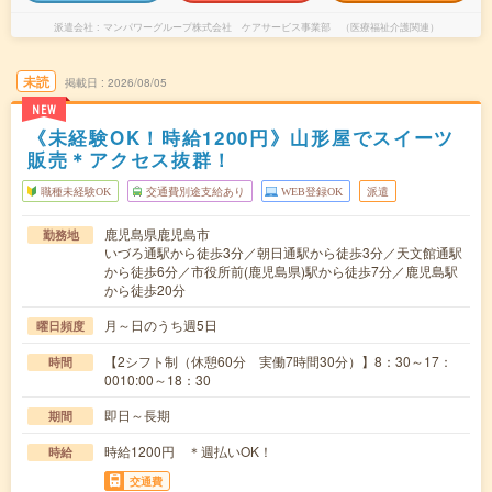
派遣会社
マンパワーグループ株式会社 ケアサービス事業部 （医療福祉介護関連）
未読
掲載日
2026/08/05
NEW
《未経験OK！時給1200円》山形屋でスイーツ
販売＊アクセス抜群！
職種未経験OK
交通費別途支給あり
WEB登録OK
派遣
鹿児島県鹿児島市
勤務地
いづろ通駅から徒歩3分／朝日通駅から徒歩3分／天文館通駅
から徒歩6分／市役所前(鹿児島県)駅から徒歩7分／鹿児島駅
から徒歩20分
月～日のうち週5日
曜日頻度
【2シフト制（休憩60分 実働7時間30分）】8：30～17：
時間
0010:00～18：30
即日～長期
期間
時給1200円 ＊週払いOK！
時給
交通費