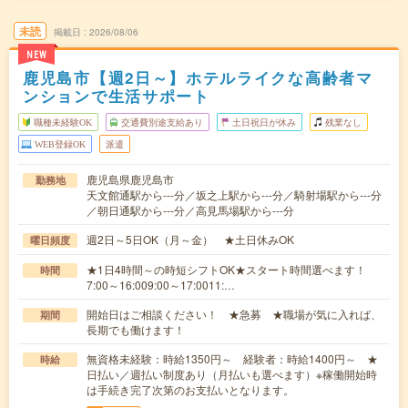
未読
掲載日
2026/08/06
NEW
鹿児島市【週2日～】ホテルライクな高齢者マ
ンションで生活サポート
職種未経験OK
交通費別途支給あり
土日祝日が休み
残業なし
WEB登録OK
派遣
鹿児島県鹿児島市
勤務地
天文館通駅から---分／坂之上駅から---分／騎射場駅から---分
／朝日通駅から---分／高見馬場駅から---分
週2日～5日OK（月～金） ★土日休みOK
曜日頻度
★1日4時間～の時短シフトOK★スタート時間選べます！
時間
7:00～16:009:00～17:0011:…
開始日はご相談ください！ ★急募 ★職場が気に入れば、
期間
長期でも働けます！
無資格未経験：時給1350円～ 経験者：時給1400円～ ★
時給
日払い／週払い制度あり（月払いも選べます）※稼働開始時
は手続き完了次第のお支払いとなります。