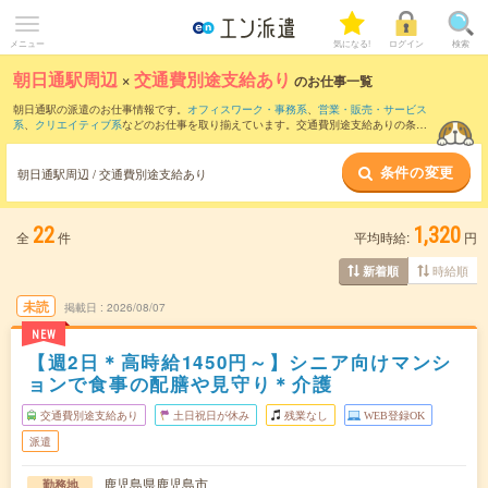
メニュー
気になる!
ログイン
検索
朝日通駅周辺
×
交通費別途支給あり
のお仕事一覧
朝日通駅の派遣のお仕事情報です。
オフィスワーク・事務系
、
営業・販売・サービス
系
、
クリエイティブ系
などのお仕事を取り揃えています。交通費別途支給ありの条件
の他に、
職種未経験OK
、
友だちと一緒の応募OK
、
週4日勤務
などのこだわり条件も取
り揃えています。
条件の変更
朝日通駅周辺 / 交通費別途支給あり
22
1,320
全
件
平均時給:
円
時給順
新着順
未読
掲載日
2026/08/07
NEW
【週2日＊高時給1450円～】シニア向けマンシ
ョンで食事の配膳や見守り＊介護
交通費別途支給あり
土日祝日が休み
残業なし
WEB登録OK
派遣
鹿児島県鹿児島市
勤務地