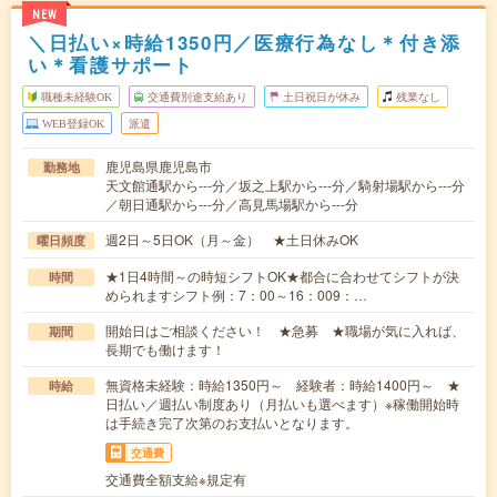
NEW
＼日払い×時給1350円／医療行為なし＊付き添
い＊看護サポート
職種未経験OK
交通費別途支給あり
土日祝日が休み
残業なし
WEB登録OK
派遣
鹿児島県鹿児島市
勤務地
天文館通駅から---分／坂之上駅から---分／騎射場駅から---分
／朝日通駅から---分／高見馬場駅から---分
週2日～5日OK（月～金） ★土日休みOK
曜日頻度
★1日4時間～の時短シフトOK★都合に合わせてシフトが決
時間
められますシフト例：7：00～16：009：…
開始日はご相談ください！ ★急募 ★職場が気に入れば、
期間
長期でも働けます！
無資格未経験：時給1350円～ 経験者：時給1400円～ ★
時給
日払い／週払い制度あり（月払いも選べます）※稼働開始時
は手続き完了次第のお支払いとなります。
交通費
交通費全額支給※規定有