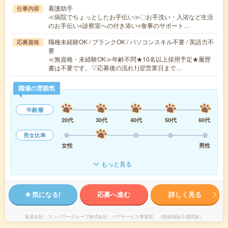
看護助手
仕事内容
≪病院でちょっとしたお手伝い≫〇お手洗い・入浴など生活
のお手伝い○診察室への付き添い○食事のサポート…
職種未経験OK / ブランクOK / パソコンスキル不要 / 英語力不
応募資格
要
≪無資格・未経験OK≫年齢不問★10名以上採用予定★履歴
書は不要です。▽応募後の流れ1)翌営業日まで…
職場の雰囲気
年齢層
20代
30代
40代
50代
60代
男女比率
女性
男性
もっと見る
気になる!
応募へ進む
詳しく見る
派遣会社
マンパワーグループ株式会社 ケアサービス事業部 （医療福祉介護関連）