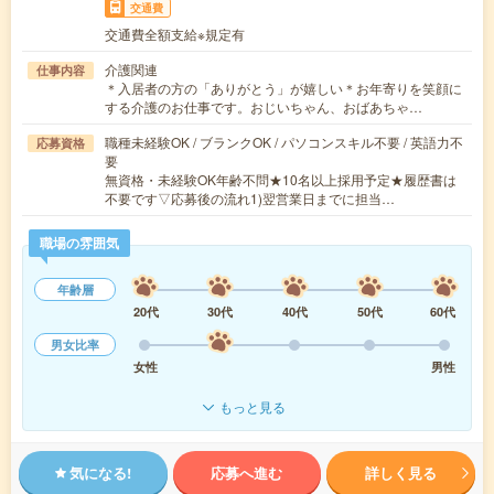
交通費
交通費全額支給※規定有
介護関連
仕事内容
＊入居者の方の「ありがとう」が嬉しい＊お年寄りを笑顔に
する介護のお仕事です。おじいちゃん、おばあちゃ…
職種未経験OK / ブランクOK / パソコンスキル不要 / 英語力不
応募資格
要
無資格・未経験OK年齢不問★10名以上採用予定★履歴書は
不要です▽応募後の流れ1)翌営業日までに担当…
職場の雰囲気
年齢層
20代
30代
40代
50代
60代
男女比率
女性
男性
もっと見る
気になる!
応募へ進む
詳しく見る