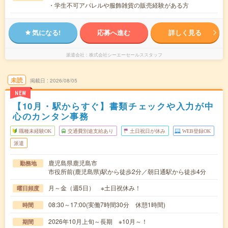
・学生不可アパレルや服飾雑貨の販売経験がある方
気になる!
応募へ進む
詳しく見る
派遣会社
株式会社シーエーセールススタッフ
未読
掲載日
2026/08/05
NEW
【10月・駅からすぐ】書類チェックや入力が中
心のカンタン事務
職種未経験OK
交通費別途支給あり
土日祝日が休み
WEB登録OK
派遣
鹿児島県鹿児島市
勤務地
市役所前(鹿児島県)駅から徒歩2分／朝日通駅から徒歩4分
月～金（週5日） ※土日祝休み！
曜日頻度
08:30～17:00(実働7時間30分 休憩1時間)
時間
2026年10月上旬～長期 ※10月～！
期間