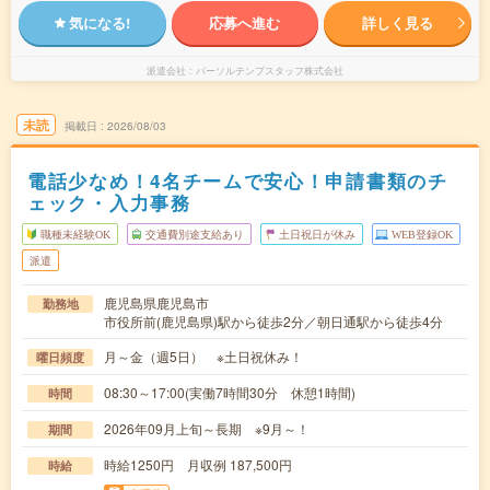
気になる!
応募へ進む
詳しく見る
派遣会社
パーソルテンプスタッフ株式会社
未読
掲載日
2026/08/03
電話少なめ！4名チームで安心！申請書類のチ
ェック・入力事務
職種未経験OK
交通費別途支給あり
土日祝日が休み
WEB登録OK
派遣
鹿児島県鹿児島市
勤務地
市役所前(鹿児島県)駅から徒歩2分／朝日通駅から徒歩4分
月～金（週5日） ※土日祝休み！
曜日頻度
08:30～17:00(実働7時間30分 休憩1時間)
時間
2026年09月上旬～長期 ※9月～！
期間
時給1250円 月収例 187,500円
時給