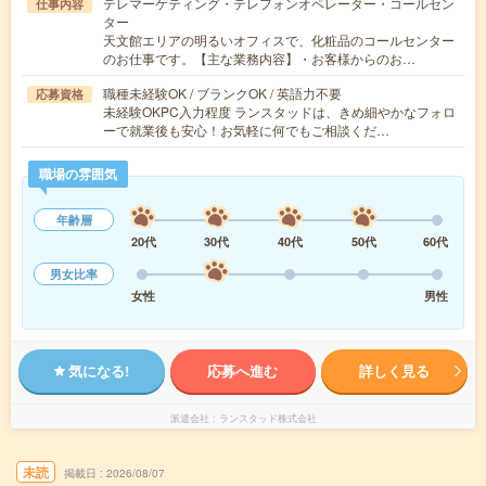
テレマーケティング・テレフォンオペレーター・コールセン
仕事内容
ター
天文館エリアの明るいオフィスで、化粧品のコールセンター
のお仕事です。【主な業務内容】・お客様からのお…
職種未経験OK / ブランクOK / 英語力不要
応募資格
未経験OKPC入力程度 ランスタッドは、きめ細やかなフォロ
ーで就業後も安心！お気軽に何でもご相談くだ…
職場の雰囲気
年齢層
20代
30代
40代
50代
60代
男女比率
女性
男性
気になる!
応募へ進む
詳しく見る
派遣会社
ランスタッド株式会社
未読
掲載日
2026/08/07