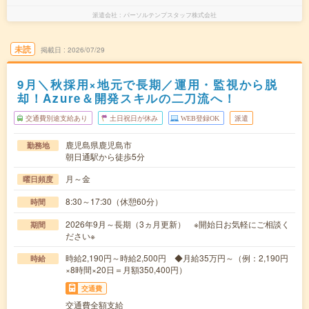
派遣会社
パーソルテンプスタッフ株式会社
未読
掲載日
2026/07/29
9月＼秋採用×地元で長期／運用・監視から脱
却！Azure＆開発スキルの二刀流へ！
交通費別途支給あり
土日祝日が休み
WEB登録OK
派遣
鹿児島県鹿児島市
勤務地
朝日通駅から徒歩5分
月～金
曜日頻度
8:30～17:30（休憩60分）
時間
2026年9月～長期（3ヵ月更新） ※開始日お気軽にご相談く
期間
ださい※
時給2,190円～時給2,500円 ◆月給35万円～（例：2,190円
時給
×8時間×20日＝月額350,400円）
交通費
交通費全額支給