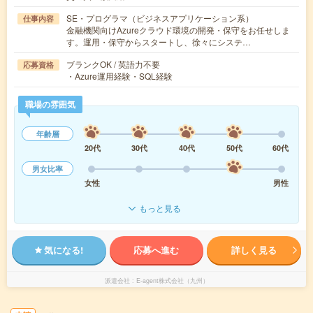
SE・プログラマ（ビジネスアプリケーション系）
仕事内容
金融機関向けAzureクラウド環境の開発・保守をお任せしま
す。運用・保守からスタートし、徐々にシステ…
ブランクOK / 英語力不要
応募資格
・Azure運用経験・SQL経験
職場の雰囲気
年齢層
20代
30代
40代
50代
60代
男女比率
女性
男性
もっと見る
気になる!
応募へ進む
詳しく見る
派遣会社
E-agent株式会社（九州）