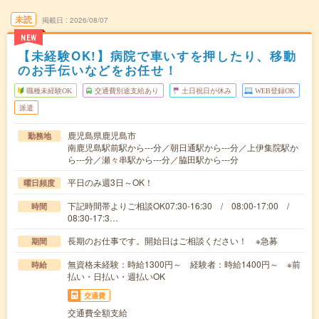
未読
掲載日
2026/08/07
NEW
【未経験OK!】病院で車いすを押したり、移動
のお手伝いなどをお任せ！
職種未経験OK
交通費別途支給あり
土日祝日が休み
WEB登録OK
派遣
鹿児島県鹿児島市
勤務地
南鹿児島駅前駅から---分／朝日通駅から---分／上伊集院駅か
ら---分／瀬々串駅から---分／脇田駅から---分
平日のみ週3日～OK！
曜日頻度
下記時間帯よりご相談OK07:30-16:30 / 08:00-17:00 /
時間
08:30-17:3…
長期のお仕事です。開始日はご相談ください！ ※急募
期間
無資格未経験：時給1300円～ 経験者：時給1400円～ ※前
時給
払い・日払い・週払いOK
交通費
交通費全額支給