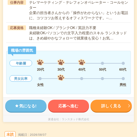
テレマーケティング・テレフォンオペレーター・コールセン
仕事内容
ター
企業の担当者さんからの「操作がわからない」というお電話
に、コツコツお答えするオフィスワークです。‐‐…
職種未経験OK / ブランクOK / 英語力不要
応募資格
未経験OKパソコンでの文字入力程度のスキル ランスタッド
は、きめ細やかなフォローで就業後も安心！お気…
職場の雰囲気
年齢層
20代
30代
40代
50代
60代
男女比率
女性
男性
気になる!
応募へ進む
詳しく見る
派遣会社
ランスタッド株式会社
未読
掲載日
2026/08/07