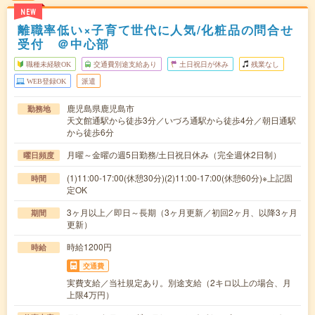
NEW
離職率低い×子育て世代に人気/化粧品の問合せ
受付 ＠中心部
職種未経験OK
交通費別途支給あり
土日祝日が休み
残業なし
WEB登録OK
派遣
鹿児島県鹿児島市
勤務地
天文館通駅から徒歩3分／いづろ通駅から徒歩4分／朝日通駅
から徒歩6分
月曜～金曜の週5日勤務/土日祝日休み（完全週休2日制）
曜日頻度
(1)11:00-17:00(休憩30分)(2)11:00-17:00(休憩60分)※上記固
時間
定OK
3ヶ月以上／即日～長期（3ヶ月更新／初回2ヶ月、以降3ヶ月
期間
更新）
時給1200円
時給
交通費
実費支給／当社規定あり。別途支給（2キロ以上の場合、月
上限4万円）