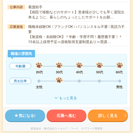
看護助手
仕事内容
【病院で移動などのサポート】患者様が少しでも早く退院出
来るように、暮らしのちょっとしたサポートをお願…
職種未経験OK / ブランクOK / パソコンスキル不要 / 英語力不
応募資格
要
【無資格・未経験OK】＊年齢・学歴不問！履歴書不要！＊
10名以上採用予定≪資格取得支援制度あり≫受講…
職場の雰囲気
年齢層
20代
30代
40代
50代
60代
男女比率
女性
男性
もっと見る
気になる!
応募へ進む
詳しく見る
派遣会社
株式会社ウィルオブ・ワーク ケアワーク事業部