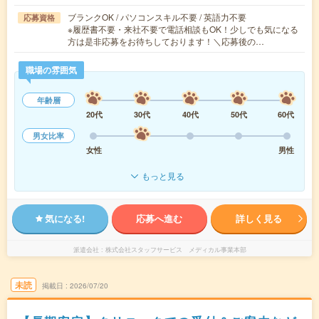
ブランクOK / パソコンスキル不要 / 英語力不要
応募資格
※履歴書不要・来社不要で電話相談もOK！少しでも気になる
方は是非応募をお待ちしております！＼応募後の…
職場の雰囲気
年齢層
20代
30代
40代
50代
60代
男女比率
女性
男性
もっと見る
気になる!
応募へ進む
詳しく見る
派遣会社
株式会社スタッフサービス メディカル事業本部
未読
掲載日
2026/07/20