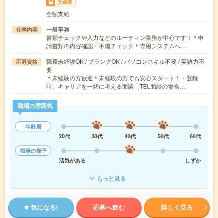
交通費
全額支給
一般事務
仕事内容
書類チェックや入力などのルーティン業務が中心です！＊申
請書類の内容確認・不備チェック＊専用システムへ…
職種未経験OK / ブランクOK / パソコンスキル不要 / 英語力不
応募資格
要
＊未経験の方歓迎＊未経験の方でも安心スタート！・登録
時、キャリアを一緒に考える面談（TEL面談の場合…
職場の雰囲気
年齢層
20代
30代
40代
50代
60代
職場の様子
活気がある
しずか
もっと見る
気になる!
応募へ進む
詳しく見る