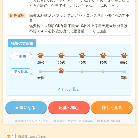
する介護のお仕事です。おじいちゃん、おばあちゃ…
職種未経験OK / ブランクOK / パソコンスキル不要 / 英語力不
応募資格
要
無資格・未経験OK年齢不問★10名以上採用予定★履歴書は
不要です▽応募後の流れ1)翌営業日までに担当…
職場の雰囲気
年齢層
20代
30代
40代
50代
60代
男女比率
女性
男性
もっと見る
気になる!
応募へ進む
詳しく見る
派遣会社
マンパワーグループ株式会社 ケアサービス事業部 （医療福祉介護関連）
未読
掲載日
2026/08/07