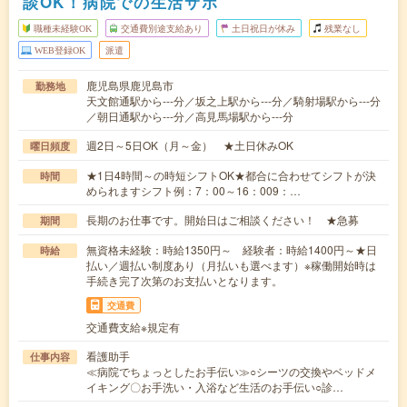
談OK！病院での生活サポ
職種未経験OK
交通費別途支給あり
土日祝日が休み
残業なし
WEB登録OK
派遣
鹿児島県鹿児島市
勤務地
天文館通駅から---分／坂之上駅から---分／騎射場駅から---分
／朝日通駅から---分／高見馬場駅から---分
週2日～5日OK（月～金） ★土日休みOK
曜日頻度
★1日4時間～の時短シフトOK★都合に合わせてシフトが決
時間
められますシフト例：7：00～16：009：…
長期のお仕事です。開始日はご相談ください！ ★急募
期間
無資格未経験：時給1350円～ 経験者：時給1400円～★日
時給
払い／週払い制度あり（月払いも選べます）※稼働開始時は
手続き完了次第のお支払いとなります。
交通費
交通費支給※規定有
看護助手
仕事内容
≪病院でちょっとしたお手伝い≫○シーツの交換やベッドメ
イキング〇お手洗い・入浴など生活のお手伝い○診…