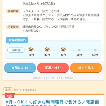
別途支給あり（全額支給）
レジスタッフ・販売（その他）
仕事内容
＜洋菓子販売スタッフ＞山形屋店内での人気洋菓子販売業務
です。・接客、販売対応・レジ業務・商品の包装、…
職種未経験OK / ブランクOK / 英語力不要
応募資格
＊未経験OK！
職場の雰囲気
年齢層
20代
30代
40代
50代
60代
気になる!
応募へ進む
詳しく見る
派遣会社
マトリクス・エスディ株式会社
未読
掲載日
2026/08/05
NEW
8月～OK！＼好きな時間曜日で働ける／電話面