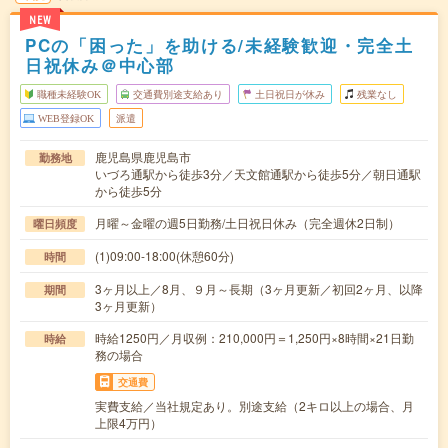
NEW
PCの「困った」を助ける/未経験歓迎・完全土
日祝休み＠中心部
職種未経験OK
交通費別途支給あり
土日祝日が休み
残業なし
WEB登録OK
派遣
鹿児島県鹿児島市
勤務地
いづろ通駅から徒歩3分／天文館通駅から徒歩5分／朝日通駅
から徒歩5分
月曜～金曜の週5日勤務/土日祝日休み（完全週休2日制）
曜日頻度
(1)09:00-18:00(休憩60分)
時間
3ヶ月以上／8月、９月～長期（3ヶ月更新／初回2ヶ月、以降
期間
3ヶ月更新）
時給1250円／月収例：210,000円＝1,250円×8時間×21日勤
時給
務の場合
交通費
実費支給／当社規定あり。別途支給（2キロ以上の場合、月
上限4万円）