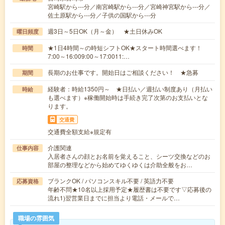
宮崎駅から---分／南宮崎駅から---分／宮崎神宮駅から---分／
佐土原駅から---分／子供の国駅から---分
週3日～5日OK（月～金） ★土日休みOK
曜日頻度
★1日4時間～の時短シフトOK★スタート時間選べます！
時間
7:00～16:009:00～17:0011:…
長期のお仕事です。開始日はご相談ください！ ★急募
期間
経験者：時給1350円～ ★日払い／週払い制度あり（月払い
時給
も選べます）※稼働開始時は手続き完了次第のお支払いとな
ります。
交通費
交通費全額支給※規定有
介護関連
仕事内容
入居者さんの顔とお名前を覚えること、シーツ交換などのお
部屋の整理などから始めてゆくゆくは介助全般をお…
ブランクOK / パソコンスキル不要 / 英語力不要
応募資格
年齢不問★10名以上採用予定★履歴書は不要です▽応募後の
流れ1)翌営業日までに担当より電話・メールで…
職場の雰囲気