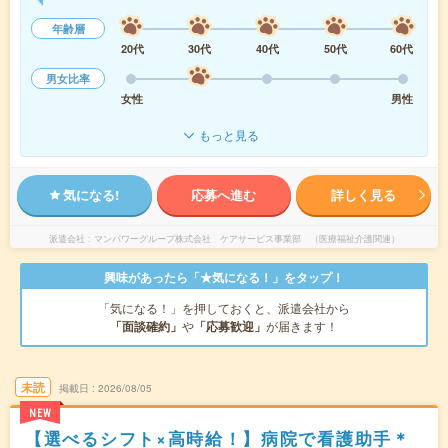
年齢層
20代
30代
40代
50代
60代
男女比率
女性
男性
もっと見る
気になる!
応募へ進む
詳しく見る
派遣会社
マンパワーグループ株式会社 ケアサービス事業部 （医療福祉介護関連）
興味があったら「★気になる！」をタップ！
「気になる！」を押しておくと、派遣会社から
「面談確約」
や
「応募歓迎」
が届きます！
未読
掲載日
2026/08/05
NEW
【選べるシフト×高時給！】病院で看護助手＊