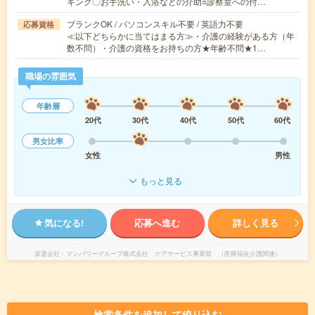
キング〇お手洗い・入浴などの介助○診察室への付…
ブランクOK / パソコンスキル不要 / 英語力不要
応募資格
≪以下どちらかに当てはまる方≫・介護の経験がある方（年
数不問）・介護の資格をお持ちの方★年齢不問★1…
職場の雰囲気
年齢層
20代
30代
40代
50代
60代
男女比率
女性
男性
もっと見る
気になる!
応募へ進む
詳しく見る
派遣会社
マンパワーグループ株式会社 ケアサービス事業部 （医療福祉介護関連）
検索条件を追加して絞り込む