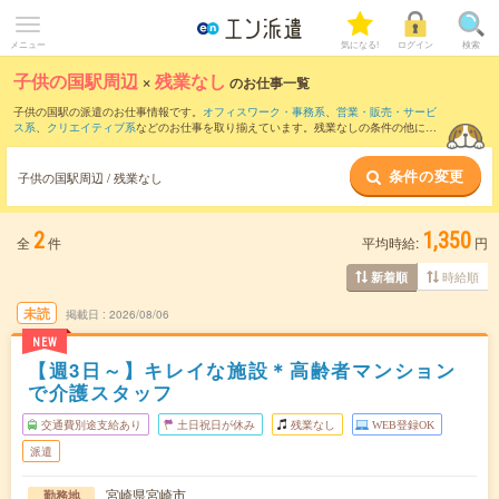
メニュー
気になる!
ログイン
検索
子供の国駅周辺
×
残業なし
のお仕事一覧
子供の国駅の派遣のお仕事情報です。
オフィスワーク・事務系
、
営業・販売・サービ
ス系
、
クリエイティブ系
などのお仕事を取り揃えています。残業なしの条件の他に、
交通費別途支給あり
、
職種未経験OK
、
友だちと一緒の応募OK
などのこだわり条件も
取り揃えています。
条件の変更
子供の国駅周辺 / 残業なし
2
1,350
全
件
平均時給:
円
時給順
新着順
未読
掲載日
2026/08/06
NEW
【週3日～】キレイな施設＊高齢者マンション
で介護スタッフ
交通費別途支給あり
土日祝日が休み
残業なし
WEB登録OK
派遣
宮崎県宮崎市
勤務地