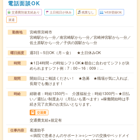
電話面談OK
交通費別途支給あり
土日祝日が休み
残業なし
WEB登録OK
派遣
宮崎県宮崎市
勤務地
宮崎駅から---分／南宮崎駅から---分／宮崎神宮駅から---分／
佐土原駅から---分／子供の国駅から---分
週3日～5日OK（月～金） ★土日休みOK
曜日頻度
★1日4時間～の時短シフトOK★都合に合わせてシフトが決
時間
められますシフト例：7：00～16：009：…
開始日はご相談ください！ ★急募 ★職場が気に入れば、
期間
長期でも働けます！
経験者：時給1350円～ 介護福祉士：時給1300円～★日払
時給
い／週払い制度あり（月払いも選べます）※稼働開始時は手
続き完了次第のお支払いとなります。
交通費
交通費支給※規定有
看護助手
仕事内容
≪病院で患者さんのサポート≫○シーツの交換やベッドメイ