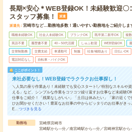
長期×安心＊WEB登録OK！未経験歓迎
スタッフ募集！
派遣
宮崎市など…勤務地多数！通いやすい勤務地をご紹介しま
派遣先
職種未経験OK
社会人未経験OK
ブランクOK
既卒第二新卒OK
複数
英語不要
履歴書不要
40～50代活躍
しゅふ歓迎
WEB登録OK
週
交替制勤務
交費支給
車通勤可
制服
社食/補助あり
日払いOK
電話対応なし
自転車・バイクOK
ここがポイント！
来社必要なし！WEB登録でラクラクお仕事探し！
＼人気の座り作業あり！未経験でも安心スタート!／特別なスキルや
える」など、シンプルな作業をコツコツ繰り返すお仕事など未経験O
仕事をご紹介！「残業なしがいい」「土日は休みたい」「家の近くで
ひお聞かせください！豊富なお仕事の中からピッタリのお仕事がきっ
E…
つづきを見る
勤務地
宮崎県宮崎市
宮崎駅から---分／南宮崎駅から---分／宮崎神宮駅から-