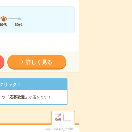
50代
60代
詳しく見る
クリック！
」
や
「応募歓迎」
が届きます！
一括
応募
No.TSSKOA_九州09