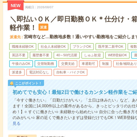
NEW
掲載日
2026/08/07
＼即払いＯＫ／即日勤務ＯＫ＊仕分け・
軽作業！
派遣
宮崎市など…勤務地多数！通いやすい勤務地をご紹介しま
派遣先
職種未経験OK
社会人未経験OK
ブランクOK
既卒第二新卒OK
複数
英語不要
履歴書不要
40～50代活躍
しゅふ歓迎
WEB登録OK
週
午後のみOK
交替制勤務
交費支給
車通勤可
制服
社食/補助あり
派遣多
電話対応なし
自転車・バイクOK
ここがポイント！
初めてでも安心！最短2日で働けるカンタン軽作業をご
「今すぐ働きたい」「日勤だけがいい」「土日は休みたい」など、あ
ます！全国に14,000件以上の案件があるから、きっとピッタリのお
め！】○ すぐに働きたい○ 未経験から始めたい○ 自分に合った働き方
のみがいい○ 家の近くで働きたいまずは登録だけでもOK！WEB登
見る