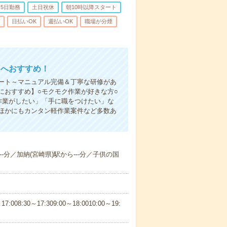
5日勤務
土日祝休
朝10時以降スタート
日払いOK
週払いOK
職場が分煙
たへおすすめ！
ート～マニュアル完備＆丁寧な研修があ
におすすめ】○モクモク作業が好きな方○
作業がしたい」「手に職をつけたい」な
ほかにもカンタン軽作業案件など多数あ
--分／加納(宮崎県)駅から---分／子供の国
30～17:309:00～18:0010:00～19: