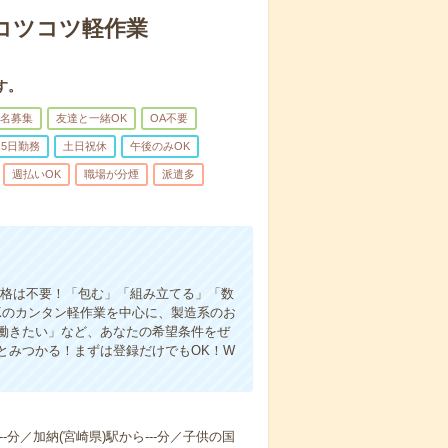
〇コツコツ軽作業
す。
名募集
友達と一緒OK
OA不要
5日勤務
土日祝休
午後のみOK
週払いOK
職場が分煙
派遣多
資格は不要！「包む」「組み立てる」「数
Kのカンタン軽作業を中心に、製造系のお
働きたい」など、あなたの希望条件をぜ
とみつかる！まずは登録だけでもOK！W
--分／加納(宮崎県)駅から---分／子供の国