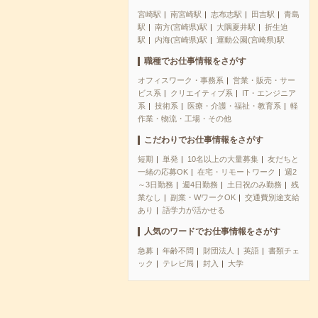
宮崎駅
南宮崎駅
志布志駅
田吉駅
青島
駅
南方(宮崎県)駅
大隅夏井駅
折生迫
駅
内海(宮崎県)駅
運動公園(宮崎県)駅
職種でお仕事情報をさがす
オフィスワーク・事務系
営業・販売・サー
ビス系
クリエイティブ系
IT・エンジニア
系
技術系
医療・介護・福祉・教育系
軽
作業・物流・工場・その他
こだわりでお仕事情報をさがす
短期
単発
10名以上の大量募集
友だちと
一緒の応募OK
在宅・リモートワーク
週2
～3日勤務
週4日勤務
土日祝のみ勤務
残
業なし
副業・WワークOK
交通費別途支給
あり
語学力が活かせる
人気のワードでお仕事情報をさがす
急募
年齢不問
財団法人
英語
書類チェ
ック
テレビ局
封入
大学