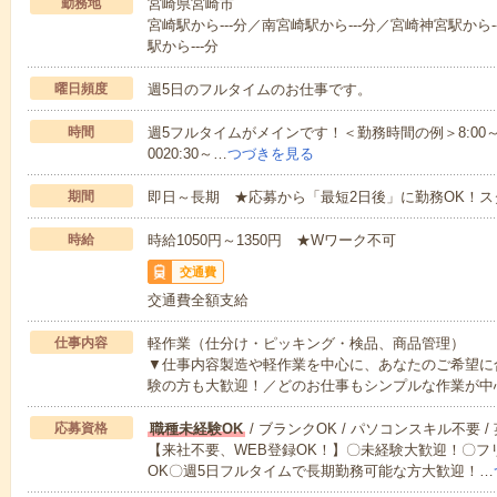
勤務地
宮崎県宮崎市
宮崎駅から---分／南宮崎駅から---分／宮崎神宮駅から-
駅から---分
曜日頻度
週5日のフルタイムのお仕事です。
時間
週5フルタイムがメインです！＜勤務時間の例＞8:00～17:008:
0020:30～…
つづきを見る
期間
即日～長期 ★応募から「最短2日後」に勤務OK！
時給
時給1050円～1350円 ★Wワーク不可
交通費
交通費全額支給
仕事内容
軽作業（仕分け・ピッキング・検品、商品管理）
▼仕事内容製造や軽作業を中心に、あなたのご希望に
験の方も大歓迎！／どのお仕事もシンプルな作業が中
応募資格
職種未経験OK
/ ブランクOK / パソコンスキル不要 /
【来社不要、WEB登録OK！】〇未経験大歓迎！〇フ
OK〇週5日フルタイムで長期勤務可能な方大歓迎！…