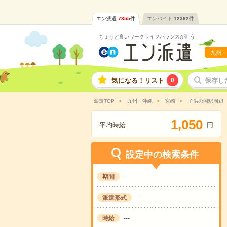
エン派遣
7355
件
エンバイト
12362
件
ちょうど良いワークライフバランスが叶う
九州・
気になる！リスト
0
保存し
派遣TOP
九州・沖縄
宮崎
子供の国駅周辺
,
1
0
5
0
平均時給:
円
設定中の検索条件
期間
---
派遣形式
---
時給
---