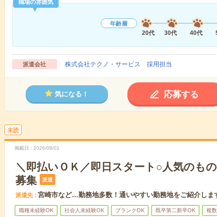
職場の雰囲気
年齢層
20代
30代
40代
株式会社テクノ・サービス 採用担当
派遣会社
応募する
気になる！
未読
掲載日
2026/08/01
＼即払いＯＫ／即日スタート○人気のも
募集
派遣
宮崎市など…勤務地多数！通いやすい勤務地をご紹介しま
派遣先
職種未経験OK
社会人未経験OK
ブランクOK
既卒第二新卒OK
複数