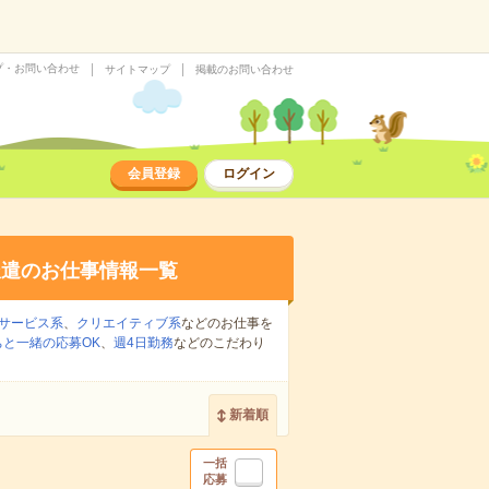
プ・お問い合わせ
サイトマップ
掲載のお問い合わせ
会員登録
ログイン
派遣のお仕事情報一覧
サービス系
、
クリエイティブ系
などのお仕事を
ちと一緒の応募OK
、
週4日勤務
などのこだわり
新着順
一括
応募