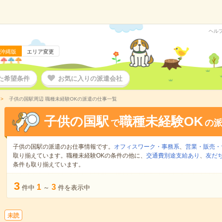
ヘル
沖縄版
エリア変更
た希望条件
お気に入りの派遣会社
子供の国駅周辺 職種未経験OKの派遣の仕事一覧
子供の国駅
職種未経験OK
で
の
子供の国駅の派遣のお仕事情報です。
オフィスワーク・事務系
、
営業・販売・
取り揃えています。職種未経験OKの条件の他に、
交通費別途支給あり
、
友だ
条件も取り揃えています。
3
1
3
件中
～
件を表示中
未読