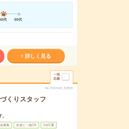
50代
60代
詳しく見る
一括
応募
No.TSSKOD_九州09
のづくりスタッフ
す。
名募集
友達と一緒OK
OA不要