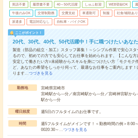
英語不要
履歴書不要
40～50代活躍
しゅふ歓迎
WEB登録OK
週
午後のみOK
交替制勤務
交費支給
車通勤可
制服
社食/補助あり
派遣多
電話対応なし
自転車・バイクOK
ここがポイント！
20代、30代、40代、50代活躍中！手に職つけたいあな
製造（部品の組立・加工）スタッフ募集！～シンプル作業で安心スタ
るので、初めての方でも安心してお仕事を始められます。【こんな方
安定して働きたい方○未経験からスキルを身につけたい方「モクモク
ど、あなたの希望をしっかり伺って、最適なお仕事をご案内します！
ります…
つづきを見る
勤務地
宮崎県宮崎市
宮崎駅から---分／南宮崎駅から---分／宮崎神宮駅から-
駅から---分
曜日頻度
週5日のフルタイムのお仕事です。
時間
週5フルタイムがメインです！＜勤務時間の例＞8:00～17:008:
0020:30～…
つづきを見る