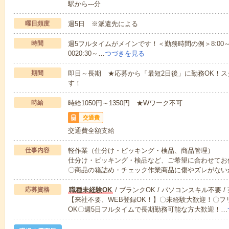
駅から---分
曜日頻度
週5日 ※派遣先による
時間
週5フルタイムがメインです！＜勤務時間の例＞8:00～17:008:
0020:30～…
つづきを見る
期間
即日～長期 ★応募から「最短2日後」に勤務OK！
す！
時給
時給1050円～1350円 ★Wワーク不可
交通費
交通費全額支給
仕事内容
軽作業（仕分け・ピッキング・検品、商品管理）
仕分け・ピッキング・検品など、ご希望に合わせてお
〇商品の箱詰め・チェック作業商品に傷やズレがない
応募資格
職種未経験OK
/ ブランクOK / パソコンスキル不要 /
【来社不要、WEB登録OK！】〇未経験大歓迎！〇フ
OK〇週5日フルタイムで長期勤務可能な方大歓迎！…