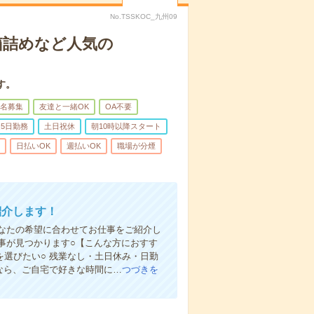
No.TSSKOC_九州09
箱詰めなど人気の
す。
名募集
友達と一緒OK
OA不要
5日勤務
土日祝休
朝10時以降スタート
日払いOK
週払いOK
職場が分煙
紹介します！
なたの希望に合わせてお仕事をご紹介し
仕事が見つかります○【こんな方におすす
を選びたい○ 残業なし・土日休み・日勤
録なら、ご自宅で好きな時間に…
つづきを