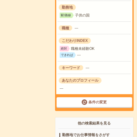
勤務地
子供の国
駅/路線
職種
---
こだわりINDEX
職種未経験OK
絶対
---
できれば
キーワード
---
あなたのプロフィール
---
条件の変更
他の検索結果を見る
勤務地でお仕事情報をさがす