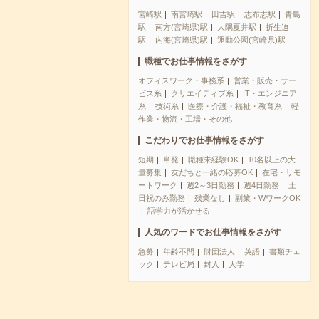
宮崎駅
南宮崎駅
田吉駅
志布志駅
青島
駅
南方(宮崎県)駅
大隅夏井駅
折生迫
駅
内海(宮崎県)駅
運動公園(宮崎県)駅
職種でお仕事情報をさがす
オフィスワーク・事務系
営業・販売・サー
ビス系
クリエイティブ系
IT・エンジニア
系
技術系
医療・介護・福祉・教育系
軽
作業・物流・工場・その他
こだわりでお仕事情報をさがす
短期
単発
職種未経験OK
10名以上の大
量募集
友だちと一緒の応募OK
在宅・リモ
ートワーク
週2～3日勤務
週4日勤務
土
日祝のみ勤務
残業なし
副業・WワークOK
語学力が活かせる
人気のワードでお仕事情報をさがす
急募
年齢不問
財団法人
英語
書類チェ
ック
テレビ局
封入
大学