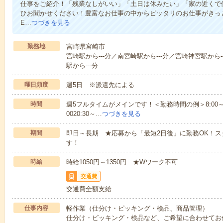
仕事をご紹介！「残業なしがいい」「土日は休みたい」「家の近くで
ひお聞かせください！豊富なお仕事の中からピッタリのお仕事がきっ
E…
つづきを見る
勤務地
宮崎県宮崎市
宮崎駅から---分／南宮崎駅から---分／宮崎神宮駅から-
駅から---分
曜日頻度
週5日 ※派遣先による
時間
週5フルタイムがメインです！＜勤務時間の例＞8:00～17:008:
0020:30～…
つづきを見る
期間
即日～長期 ★応募から「最短2日後」に勤務OK！
す！
時給
時給1050円～1350円 ★Wワーク不可
交通費
交通費全額支給
仕事内容
軽作業（仕分け・ピッキング・検品、商品管理）
仕分け・ピッキング・検品など、ご希望に合わせてお