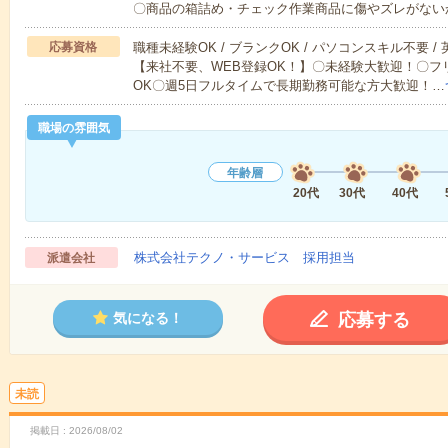
〇商品の箱詰め・チェック作業商品に傷やズレがない
応募資格
職種未経験OK / ブランクOK / パソコンスキル不要 /
【来社不要、WEB登録OK！】〇未経験大歓迎！〇フ
OK〇週5日フルタイムで長期勤務可能な方大歓迎！…
職場の雰囲気
年齢層
20代
30代
40代
株式会社テクノ・サービス 採用担当
派遣会社
応募する
気になる！
未読
掲載日
2026/08/02