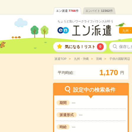
エン派遣
7766
件
エンバイト
12362
件
ちょうど良いワークライフバランスが叶う
九州・
気になる！リスト
0
保存し
派遣TOP
九州・沖縄
宮崎
子供の国駅周辺
,
1
1
7
0
平均時給:
円
設定中の検索条件
期間
---
派遣形式
---
時給
---