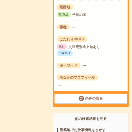
勤務地
子供の国
駅/路線
職種
---
こだわりINDEX
交通費別途支給あり
絶対
---
できれば
キーワード
---
あなたのプロフィール
---
条件の変更
他の検索結果を見る
勤務地でお仕事情報をさがす