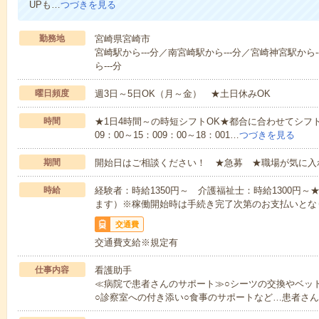
UPも…
つづきを見る
勤務地
宮崎県宮崎市
宮崎駅から---分／南宮崎駅から---分／宮崎神宮駅から-
ら---分
曜日頻度
週3日～5日OK（月～金） ★土日休みOK
時間
★1日4時間～の時短シフトOK★都合に合わせてシフト
09：00～15：009：00～18：001…
つづきを見る
期間
開始日はご相談ください！ ★急募 ★職場が気に入
時給
経験者：時給1350円～ 介護福祉士：時給1300円
ます）※稼働開始時は手続き完了次第のお支払いとな
交通費
交通費支給※規定有
仕事内容
看護助手
≪病院で患者さんのサポート≫○シーツの交換やベッ
○診察室への付き添い○食事のサポートなど…患者さ