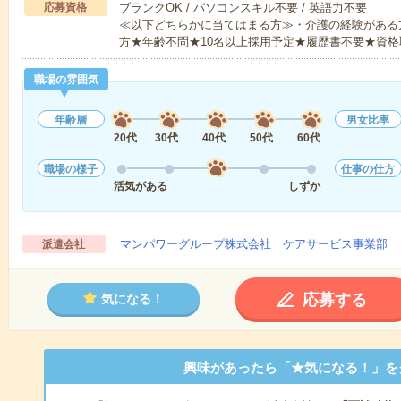
応募資格
ブランクOK / パソコンスキル不要 / 英語力不要
≪以下どちらかに当てはまる方≫・介護の経験がある
方★年齢不問★10名以上採用予定★履歴書不要★資格
職場の雰囲気
年齢層
男女比率
20代
30代
40代
50代
60代
職場の様子
仕事の仕方
活気がある
しずか
マンパワーグループ株式会社 ケアサービス事業部 
派遣会社
応募する
気になる！
興味があったら「★気になる！」を