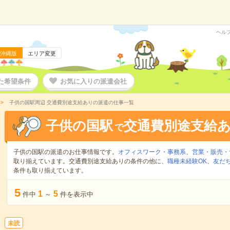
ヘル
沖縄版
エリア変更
た希望条件
お気に入りの派遣会社
子供の国駅周辺 交通費別途支給ありの派遣の仕事一覧
子供の国駅
交通費別途支給
で
子供の国駅の派遣のお仕事情報です。
オフィスワーク・事務系
、
営業・販売・
取り揃えています。交通費別途支給ありの条件の他に、
職種未経験OK
、
友だ
条件も取り揃えています。
5
1
5
件中
～
件を表示中
未読