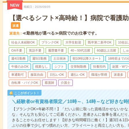
NEW
掲載日
2026/08/05
【選べるシフト×高時給！】病院で看護助
派遣
≪勤務地が選べる≫病院でのお仕事です。
派遣先
社会人未経験OK
ブランクOK
大学生歓迎
既卒第二新卒OK
10名
OA不要
英語不要
履歴書不要
40～50代活躍
60歳以上活躍
しゅ
週4日勤務
週5日勤務
土日祝休
朝10時以降スタート
16時前までの
午後のみOK
残業なし
シフト
交替制勤務
扶養控内
副業・Wワ
車通勤可
服装自由
日払いOK
週払いOK
職場が禁煙
派遣多
自転車・バイクOK
看護師
介護士
ここがポイント！
＼経験者or有資格者限定／10時～、14時～など好きな
【ブランクOK×年齢不問！】「だいぶ前に取った資格活かせないか
な」そんな方も安心してご応募ください。患者さんに食事を運んだり
きることからお任せします！【好きな時間曜日に働く！】週3日＆1日
ぶりの仕事で少しずつ慣れたい方、プライベートと両立したい方も、