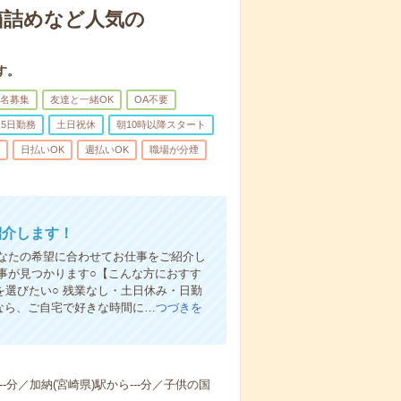
箱詰めなど人気の
す。
名募集
友達と一緒OK
OA不要
5日勤務
土日祝休
朝10時以降スタート
日払いOK
週払いOK
職場が分煙
紹介します！
なたの希望に合わせてお仕事をご紹介し
仕事が見つかります○【こんな方におすす
を選びたい○ 残業なし・土日休み・日勤
録なら、ご自宅で好きな時間に…
つづきを
--分／加納(宮崎県)駅から---分／子供の国