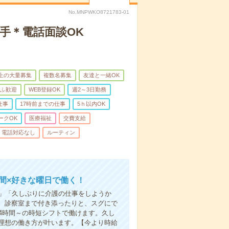
No.MNPWKO8721783-01
手＊電話面談OK
以上の大量募集
複数名募集
友達と一緒OK
ふ歓迎
WEB登録OK
週2～3日勤務
仕事
17時前までの仕事
5ｈ以内OK
ークOK
医療福祉
交費支給
電話対応なし
ルーティン
時間×好きな曜日で働く！
な」「久しぶりに介護の仕事をしようか
、診察室まで付き添ったりと、スグにで
4時間～の時短シフトで働けます。久し
理想の働き方が叶います。【今より時給