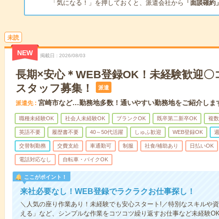
「気になる！」を押しておくと、派遣会社から
「面談確約
未読
NEW
掲載日
2026/08/03
長期×安心＊WEB登録OK！未経験歓迎
スタッフ募集！
派遣
宮崎市など…勤務地多数！通いやすい勤務地をご紹介しま
派遣先
職種未経験OK
社会人未経験OK
ブランクOK
既卒第二新卒OK
複数
英語不要
履歴書不要
40～50代活躍
しゅふ歓迎
WEB登録OK
週
交替制勤務
交費支給
車通勤可
制服
社食/補助あり
日払いOK
電話対応なし
自転車・バイクOK
ここがポイント！
来社必要なし！WEB登録でラクラクお仕事探し！
＼人気の座り作業あり！未経験でも安心スタート!／特別なスキルや
える」など、シンプルな作業をコツコツ繰り返すお仕事など未経験O