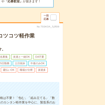
」
や
「応募歓迎」
が届きます！
一括
応募
No.TSSKOA_九州09
〇コツコツ軽作業
す。
名募集
友達と一緒OK
OA不要
5日勤務
土日祝休
午後のみOK
週払いOK
職場が分煙
派遣多
資格は不要！「包む」「組み立てる」「数
Kのカンタン軽作業を中心に、製造系のお