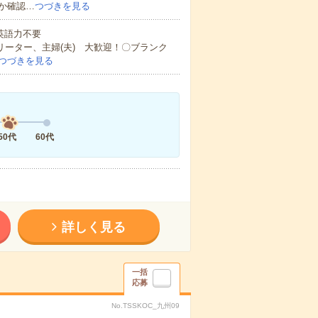
か確認…
つづきを見る
 英語力不要
リーター、主婦(夫) 大歓迎！〇ブランク
つづきを見る
50代
60代
詳しく見る
一括
応募
No.TSSKOC_九州09