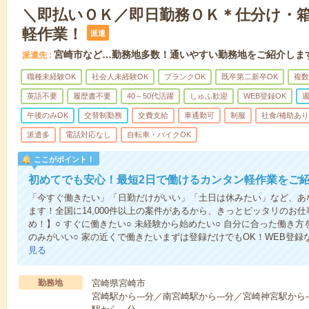
＼即払いＯＫ／即日勤務ＯＫ＊仕分け・
軽作業！
派遣
宮崎市など…勤務地多数！通いやすい勤務地をご紹介しま
派遣先
職種未経験OK
社会人未経験OK
ブランクOK
既卒第二新卒OK
複数
英語不要
履歴書不要
40～50代活躍
しゅふ歓迎
WEB登録OK
週
午後のみOK
交替制勤務
交費支給
車通勤可
制服
社食/補助あり
派遣多
電話対応なし
自転車・バイクOK
ここがポイント！
初めてでも安心！最短2日で働けるカンタン軽作業をご
「今すぐ働きたい」「日勤だけがいい」「土日は休みたい」など、あ
ます！全国に14,000件以上の案件があるから、きっとピッタリのお
め！】○ すぐに働きたい○ 未経験から始めたい○ 自分に合った働き方
のみがいい○ 家の近くで働きたいまずは登録だけでもOK！WEB登
見る
勤務地
宮崎県宮崎市
宮崎駅から---分／南宮崎駅から---分／宮崎神宮駅から-