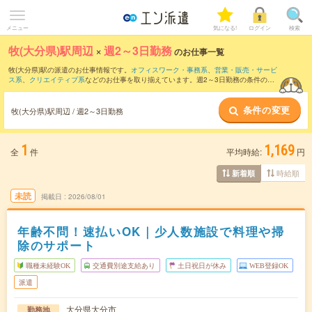
メニュー
気になる!
ログイン
検索
牧(大分県)駅周辺
×
週2～3日勤務
のお仕事一覧
牧(大分県)駅の派遣のお仕事情報です。
オフィスワーク・事務系
、
営業・販売・サービ
ス系
、
クリエイティブ系
などのお仕事を取り揃えています。週2～3日勤務の条件の他
に、
交通費別途支給あり
、
職種未経験OK
、
友だちと一緒の応募OK
などのこだわり条
件も取り揃えています。
条件の変更
牧(大分県)駅周辺 / 週2～3日勤務
1
1,169
全
件
平均時給:
円
時給順
新着順
未読
掲載日
2026/08/01
年齢不問！速払いOK｜少人数施設で料理や掃
除のサポート
職種未経験OK
交通費別途支給あり
土日祝日が休み
WEB登録OK
派遣
大分県大分市
勤務地