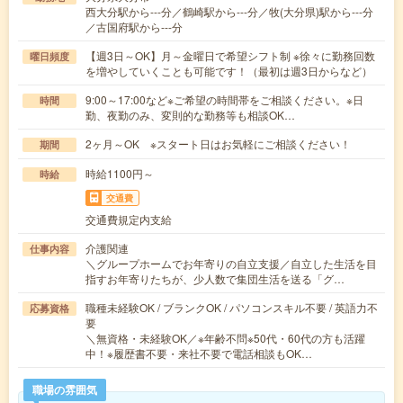
西大分駅から---分／鶴崎駅から---分／牧(大分県)駅から---分
／古国府駅から---分
【週3日～OK】月～金曜日で希望シフト制 ※徐々に勤務回数
曜日頻度
を増やしていくことも可能です！（最初は週3日からなど）
9:00～17:00など※ご希望の時間帯をご相談ください。※日
時間
勤、夜勤のみ、変則的な勤務等も相談OK…
2ヶ月～OK ※スタート日はお気軽にご相談ください！
期間
時給1100円～
時給
交通費
交通費規定内支給
介護関連
仕事内容
＼グループホームでお年寄りの自立支援／自立した生活を目
指すお年寄りたちが、少人数で集団生活を送る「グ…
職種未経験OK / ブランクOK / パソコンスキル不要 / 英語力不
応募資格
要
＼無資格・未経験OK／※年齢不問※50代・60代の方も活躍
中！※履歴書不要・来社不要で電話相談もOK…
職場の雰囲気