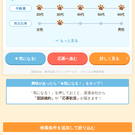
年齢層
20代
30代
40代
50代
60代
男女比率
女性
男性
もっと見る
気になる!
応募へ進む
詳しく見る
派遣会社
株式会社スタッフサービス メディカル事業本部
興味があったら「★気になる！」をタップ！
「気になる！」を押しておくと、派遣会社から
「面談確約」
や
「応募歓迎」
が届きます！
検索条件を追加して絞り込む