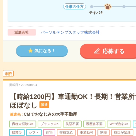
仕事の仕方
テキパキ
パーソルテンプスタッフ株式会社
派遣会社
応募する
気になる！
未読
掲載日
2026/08/04
【時給1200円】車通勤OK！長期！営業
ほぼなし
派遣
CMでおなじみの大手不動産
派遣先
職種未経験OK
ブランクOK
英語不要
履歴書不要
WEB登録OK
残業少
シフト
住宅
交費支給
車通勤可
制服
職場が禁煙