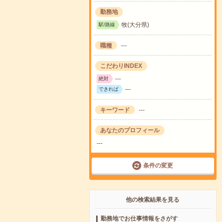
勤務地
牧(大分県)
駅/路線
職種
---
こだわりINDEX
---
絶対
---
できれば
キーワード
---
あなたのプロフィール
---
条件の変更
他の検索結果を見る
勤務地でお仕事情報をさがす