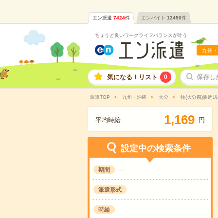
エン派遣
7424
件
エンバイト
12450
件
ちょうど良いワークライフバランスが叶う
九州・
気になる！リスト
0
保存し
派遣TOP
九州・沖縄
大分
牧(大分県)駅周
,
1
1
6
9
平均時給:
円
設定中の検索条件
期間
---
派遣形式
---
時給
---