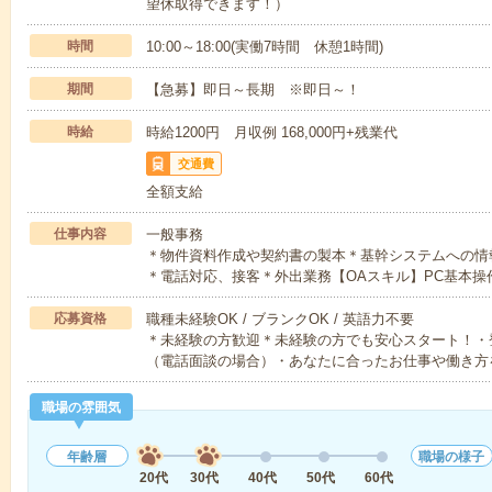
望休取得できます！）
時間
10:00～18:00(実働7時間 休憩1時間)
期間
【急募】即日～長期 ※即日～！
時給
時給1200円 月収例 168,000円+残業代
交通費
全額支給
仕事内容
一般事務
＊物件資料作成や契約書の製本＊基幹システムへの情
＊電話対応、接客＊外出業務【OAスキル】PC基本操
応募資格
職種未経験OK / ブランクOK / 英語力不要
＊未経験の方歓迎＊未経験の方でも安心スタート！・
（電話面談の場合）・あなたに合ったお仕事や働き方
職場の雰囲気
年齢層
職場の様子
20代
30代
40代
50代
60代