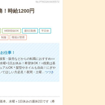
No.PTKO26-0435572
！時給1200円
WEB登録OK
週5日勤務
平日休
制服
職場が禁煙
のお仕事！
接客・販売などからの転職におすすめ○○
水曜+1日お休み！希望休OK！○残業は基
ュアルOK＊髪型やネイルも自由！にぎや
いてほしい方必見！夜間・土曜…
つづき
※基本、水曜＋1日休みの週休2日です（希