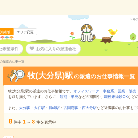
ヘル
沖縄版
エリア変更
た希望条件
お気に入りの派遣会社
辺の派遣の仕事一覧
牧(大分県)駅
の派遣のお仕事情報一覧
牧(大分県)駅の派遣のお仕事情報です。
オフィスワーク・事務系
、
営業・販売
を取り揃えています。さらに、
短期
・
単発
などの期間や、
職種未経験OK
など
また、
大分駅
・
大在駅
・
鶴崎駅
・
古国府駅
・
西大分駅
など近隣駅のお仕事もご
8
1
8
件中
～
件を表示中