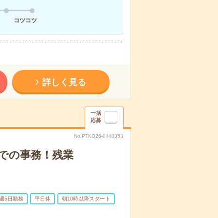
コツコツ
詳しく見る
一括
応募
No.PTKO26-0440353
所での事務！残業
週5日勤務
平日休
朝10時以降スタート