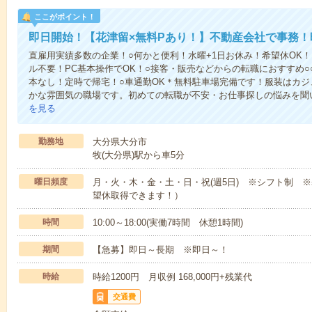
ここがポイント！
即日開始！【花津留×無料Pあり！】不動産会社で事務！時
直雇用実績多数の企業！○何かと便利！水曜+1日お休み！希望休OK
ル不要！PC基本操作でOK！○接客・販売などからの転職におすすめ○
本なし！定時で帰宅！○車通勤OK＊無料駐車場完備です！服装はカジ
かな雰囲気の職場です。初めての転職が不安・お仕事探しの悩みを聞
を見る
勤務地
大分県大分市
牧(大分県)駅から車5分
曜日頻度
月・火・木・金・土・日・祝(週5日) ※シフト制 
望休取得できます！）
時間
10:00～18:00(実働7時間 休憩1時間)
期間
【急募】即日～長期 ※即日～！
時給
時給1200円 月収例 168,000円+残業代
交通費