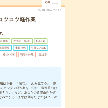
応募
No.TSSKOA_九州07
〇コツコツ軽作業
す。
名募集
友達と一緒OK
OA不要
5日勤務
土日祝休
午後のみOK
週払いOK
職場が分煙
派遣多
資格は不要！「包む」「組み立てる」「数
Kのカンタン軽作業を中心に、製造系のお
働きたい」など、あなたの希望条件をぜ
とみつかる！まずは登録だけでもOK！W