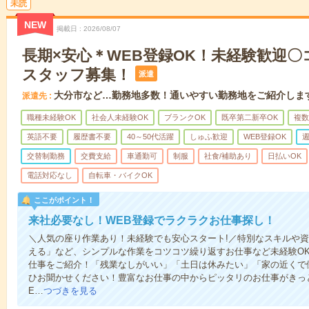
未読
NEW
掲載日
2026/08/07
長期×安心＊WEB登録OK！未経験歓迎
スタッフ募集！
派遣
大分市など…勤務地多数！通いやすい勤務地をご紹介しま
派遣先
職種未経験OK
社会人未経験OK
ブランクOK
既卒第二新卒OK
複数
英語不要
履歴書不要
40～50代活躍
しゅふ歓迎
WEB登録OK
週
交替制勤務
交費支給
車通勤可
制服
社食/補助あり
日払いOK
電話対応なし
自転車・バイクOK
ここがポイント！
来社必要なし！WEB登録でラクラクお仕事探し！
＼人気の座り作業あり！未経験でも安心スタート!／特別なスキルや
える」など、シンプルな作業をコツコツ繰り返すお仕事など未経験O
仕事をご紹介！「残業なしがいい」「土日は休みたい」「家の近くで
ひお聞かせください！豊富なお仕事の中からピッタリのお仕事がきっ
E…
つづきを見る