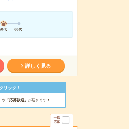
50代
60代
詳しく見る
クリック！
」
や
「応募歓迎」
が届きます！
一括
応募