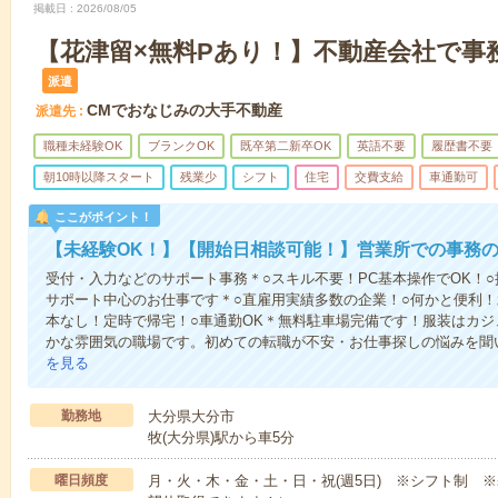
掲載日
2026/08/05
【花津留×無料Pあり！】不動産会社で事務
派遣
CMでおなじみの大手不動産
派遣先
職種未経験OK
ブランクOK
既卒第二新卒OK
英語不要
履歴書不要
朝10時以降スタート
残業少
シフト
住宅
交費支給
車通勤可
ここがポイント！
【未経験OK！】【開始日相談可能！】営業所での事務
受付・入力などのサポート事務＊○スキル不要！PC基本操作でOK！○
サポート中心のお仕事です＊○直雇用実績多数の企業！○何かと便利！
本なし！定時で帰宅！○車通勤OK＊無料駐車場完備です！服装はカジ
かな雰囲気の職場です。初めての転職が不安・お仕事探しの悩みを聞
を見る
勤務地
大分県大分市
牧(大分県)駅から車5分
曜日頻度
月・火・木・金・土・日・祝(週5日) ※シフト制 