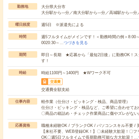
勤務地
大分県大分市
大分駅から---分／南大分駅から---分／高城駅から---分／
曜日頻度
週5日 ※派遣先による
時間
週5フルタイムがメインです！＜勤務時間の例＞8:00～17:008:
0020:30～…
つづきを見る
期間
即日～長期 ★応募から「最短2日後」に勤務OK！
す！
時給
時給1100円～1400円 ★Wワーク不可
交通費
交通費全額支給
仕事内容
軽作業（仕分け・ピッキング・検品、商品管理）
仕分け・ピッキング・検品など、ご希望に合わせてお
〇商品の箱詰め・チェック作業商品に傷やズレがない
応募資格
職種未経験OK / ブランクOK / パソコンスキル不要 /
【来社不要、WEB登録OK！】〇未経験大歓迎！〇フ
OK〇週5日フルタイムで長期勤務可能な方大歓迎！…