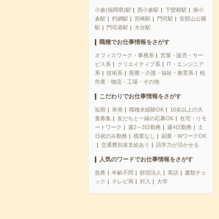
小倉(福岡県)駅
西小倉駅
下曽根駅
南小
倉駅
朽網駅
宮崎駅
門司駅
安部山公園
駅
門司港駅
大分駅
職種でお仕事情報をさがす
オフィスワーク・事務系
営業・販売・サー
ビス系
クリエイティブ系
IT・エンジニア
系
技術系
医療・介護・福祉・教育系
軽
作業・物流・工場・その他
こだわりでお仕事情報をさがす
短期
単発
職種未経験OK
10名以上の大
量募集
友だちと一緒の応募OK
在宅・リモ
ートワーク
週2～3日勤務
週4日勤務
土
日祝のみ勤務
残業なし
副業・WワークOK
交通費別途支給あり
語学力が活かせる
人気のワードでお仕事情報をさがす
急募
年齢不問
財団法人
英語
書類チェ
ック
テレビ局
封入
大学