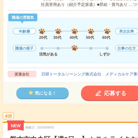
社員登用あり（紹介予定派遣）■昇給・賞与あり …
つ
職場の雰囲気
年齢層
男女比率
20代
30代
40代
50代
60代
職場の様子
仕事の仕方
活気がある
しずか
日研トータルソーシング株式会社 メディカルケア事
派遣会社
応募する
気になる！
未読
NEW
掲載日
2026/08/05