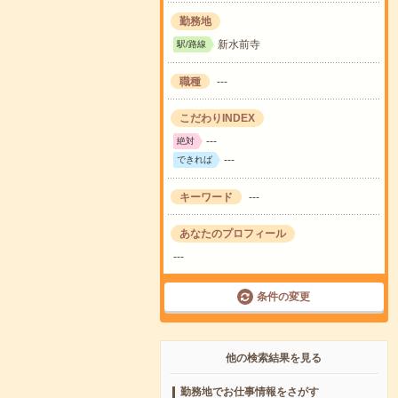
勤務地
新水前寺
駅/路線
職種
---
こだわりINDEX
---
絶対
---
できれば
キーワード
---
あなたのプロフィール
---
条件の変更
他の検索結果を見る
勤務地でお仕事情報をさがす