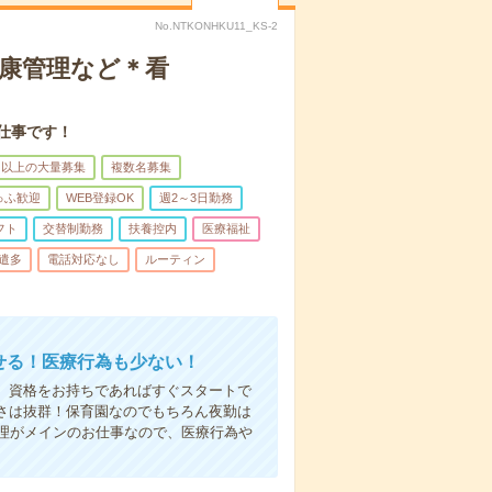
No.NTKONHKU11_KS-2
健康管理など＊看
仕事です！
名以上の大量募集
複数名募集
ゅふ歓迎
WEB登録OK
週2～3日勤務
フト
交替制勤務
扶養控内
医療福祉
遣多
電話対応なし
ルーティン
かせる！医療行為も少ない！
も、資格をお持ちであればすぐスタートで
すさは抜群！保育園なのでもちろん夜勤は
理がメインのお仕事なので、医療行為や