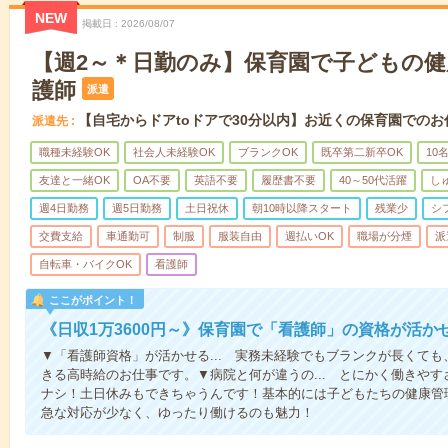
NEW
掲載日
2026/08/07
【週2～＊日勤のみ】保育園で子どもの
護師
派遣
【自宅からドアtoドアで30分以内】お近くの保育園でのお
派遣先
職種未経験OK
社会人未経験OK
ブランクOK
既卒第二新卒OK
10
友達と一緒OK
OA不要
英語不要
履歴書不要
40～50代活躍
し
週4日勤務
週5日勤務
土日祝休
朝10時以降スタート
残業少
シ
交費支給
車通勤可
制服
服装自由
週払いOK
職場が分煙
派
自転車・バイクOK
看護師
ここがポイント！
《日収1万3600円～》保育園で「看護師」の資格が活
▼「看護師資格」が活かせる... 実務未経験でもブランクが長くて
きる高時給のお仕事です。▼病院と何が違うの... とにかく働きや
ナシ！土日休みもできちゃうんです！基本的には子どもたちの健康管
急な対応が少なく、ゆったり働けるのも魅力！