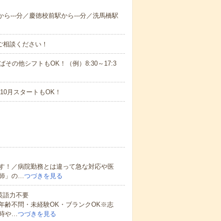
から---分／慶徳校前駅から---分／洗馬橋駅
ご相談ください！
ばその他シフトもOK！（例）8:30～17:3
10月スタートもOK！
す！／病院勤務とは違って急な対応や医
師」の…
つづきを見る
 英語力不要
年齢不問・未経験OK・ブランクOK※志
時や…
つづきを見る