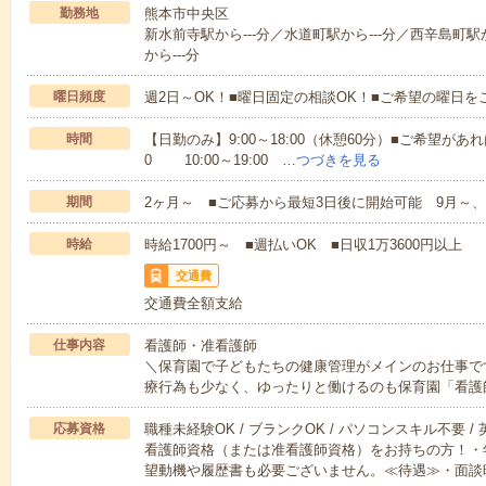
勤務地
熊本市中央区
新水前寺駅から---分／水道町駅から---分／西辛島町駅
から---分
曜日頻度
週2日～OK！■曜日固定の相談OK！■ご希望の曜日を
時間
【日勤のみ】9:00～18:00（休憩60分）■ご希望があれ
0 10:00～19:00 …
つづきを見る
期間
2ヶ月～ ■ご応募から最短3日後に開始可能 9月～、
時給
時給1700円～ ■週払いOK ■日収1万3600円以上
交通費
交通費全額支給
仕事内容
看護師・准看護師
＼保育園で子どもたちの健康管理がメインのお仕事で
療行為も少なく、ゆったりと働けるのも保育園「看護
応募資格
職種未経験OK / ブランクOK / パソコンスキル不要 /
看護師資格（または准看護師資格）をお持ちの方！・
望動機や履歴書も必要ございません。≪待遇≫・面談