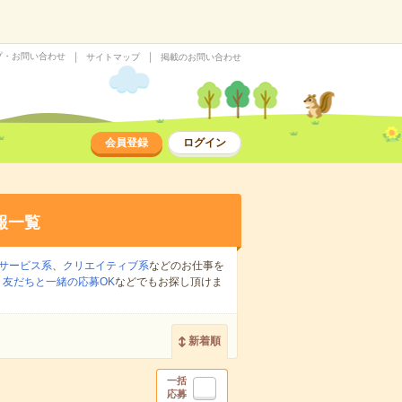
プ・お問い合わせ
サイトマップ
掲載のお問い合わせ
会員登録
ログイン
報一覧
サービス系
、
クリエイティブ系
などのお仕事を
、
友だちと一緒の応募OK
などでもお探し頂けま
新着順
一括
応募