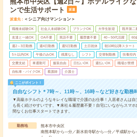
熊本市中央区【週2日～】ホテルライク
ンで生活サポート
派遣
＜シニア向けマンション＞
派遣先
職種未経験OK
社会人未経験OK
ブランクOK
大学生歓迎
既卒第二
友達と一緒OK
OA不要
英語不要
履歴書不要
40～50代活躍
6
週2～3日勤務
週4日勤務
週5日勤務
土日祝休
朝10時以降スタート
5ｈ以内OK
午後のみOK
残業なし
シフト
交替制勤務
扶養控内
交費支給
車通勤可
服装自由
日払いOK
週払いOK
職場が禁煙
自転車・バイクOK
看護師
介護士
ここがポイント！
自由なシフト＊7時～、11時～、16時～など好きな勤務
▼高級ホテルのようなキレイな職場で介護のお仕事！入居者さんは自
も長く続けやすいです。▼来社＆履歴書不要！自宅にいながらスマホ
間なくお仕事スタートできます。
勤務地
熊本市中央区
南熊本駅から---分／新水前寺駅から---分／平成駅から