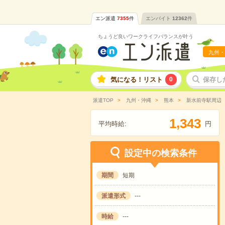
エン派遣
7355
件
エンバイト
12362
件
ちょうど良いワークライフバランスが叶う
九州・
気になる！リスト
0
保存し
派遣TOP
九州・沖縄
熊本
新水前寺駅周辺
,
1
3
4
3
平均時給:
円
設定中の検索条件
期間
短期
派遣形式
---
時給
---