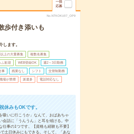
一括
応募
No.NTKOKU07_OP9
散歩付き添いも
介します。
名以上の大量募集
複数名募集
ゅふ歓迎
WEB登録OK
週2～3日勤務
仕事
残業なし
シフト
交替制勤務
職場が禁煙
派遣多
電話対応なし
日祝休みもOKです。
を吸いに行こうか」なんて、おばあちゃ
い会話に「うんうん」と耳を傾ける。中
な仕事の1つです。【資格も経験も不要】
めで土日休みにもできる。そして、「あな