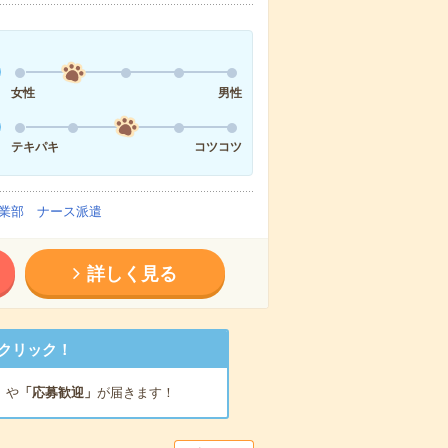
女性
男性
テキパキ
コツコツ
業部 ナース派遣
詳しく見る
クリック！
」
や
「応募歓迎」
が届きます！