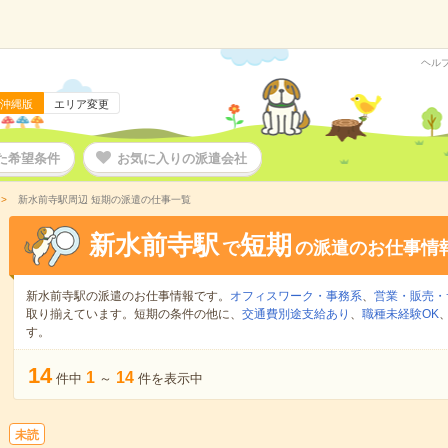
ヘル
沖縄版
エリア変更
た希望条件
お気に入りの派遣会社
新水前寺駅周辺 短期の派遣の仕事一覧
新水前寺駅
短期
で
の派遣のお仕事情
新水前寺駅の派遣のお仕事情報です。
オフィスワーク・事務系
、
営業・販売・
取り揃えています。短期の条件の他に、
交通費別途支給あり
、
職種未経験OK
す。
14
1
14
件中
～
件を表示中
未読