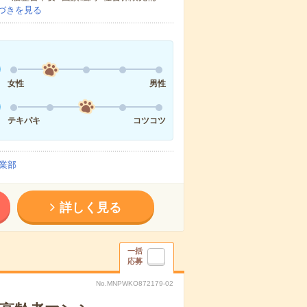
づきを見る
女性
男性
テキパキ
コツコツ
業部
詳しく見る
一括
応募
No.MNPWKO872179-02