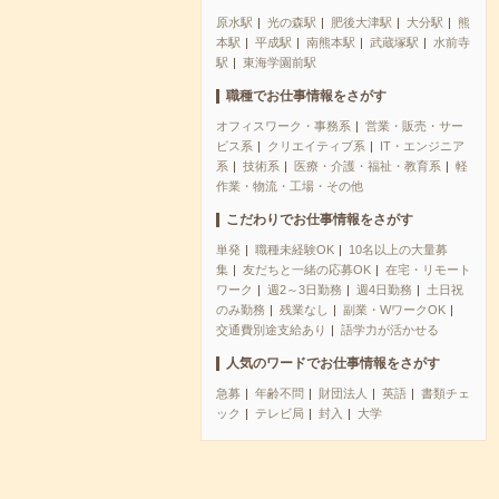
原水駅
光の森駅
肥後大津駅
大分駅
熊
本駅
平成駅
南熊本駅
武蔵塚駅
水前寺
駅
東海学園前駅
職種でお仕事情報をさがす
オフィスワーク・事務系
営業・販売・サー
ビス系
クリエイティブ系
IT・エンジニア
系
技術系
医療・介護・福祉・教育系
軽
作業・物流・工場・その他
こだわりでお仕事情報をさがす
単発
職種未経験OK
10名以上の大量募
集
友だちと一緒の応募OK
在宅・リモート
ワーク
週2～3日勤務
週4日勤務
土日祝
のみ勤務
残業なし
副業・WワークOK
交通費別途支給あり
語学力が活かせる
人気のワードでお仕事情報をさがす
急募
年齢不問
財団法人
英語
書類チェ
ック
テレビ局
封入
大学