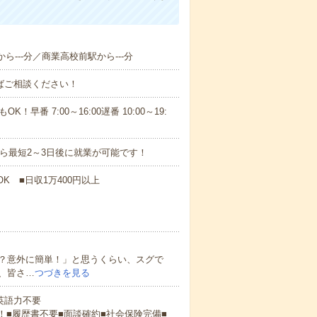
ら---分／商業高校前駅から---分
ればご相談ください！
！早番 7:00～16:00遅番 10:00～19:
から最短2～3日後に就業が可能です！
K ■日収1万400円以上
？意外に簡単！」と思うくらい、スグで
、皆さ…
つづきを見る
 英語力不要
！■履歴書不要■面談確約■社会保険完備■