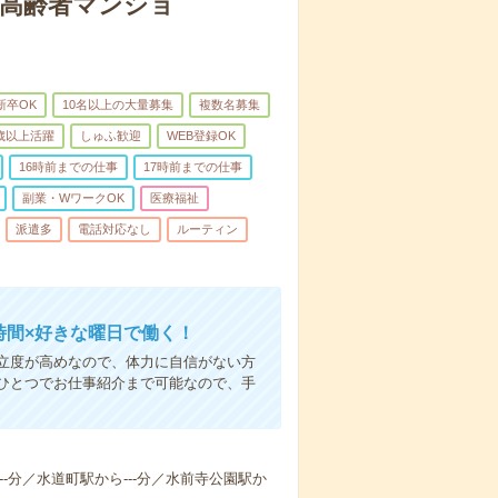
な高齢者マンショ
新卒OK
10名以上の大量募集
複数名募集
0歳以上活躍
しゅふ歓迎
WEB登録OK
16時前までの仕事
17時前までの仕事
副業・WワークOK
医療福祉
派遣多
電話対応なし
ルーティン
時間×好きな曜日で働く！
立度が高めなので、体力に自信がない方
ひとつでお仕事紹介まで可能なので、手
---分／水道町駅から---分／水前寺公園駅か