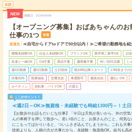
未読
NEW
掲載日
2026/08/06
【オープニング募集】おばあちゃんのお
仕事の1つ
派遣
≪自宅からドアtoドアで30分以内！≫ご希望の勤務地を紹
派遣先
職種未経験OK
社会人未経験OK
ブランクOK
既卒第二新卒OK
10
友達と一緒OK
OA不要
英語不要
履歴書不要
40～50代活躍
し
週4日勤務
週5日勤務
土日祝休
朝10時以降スタート
17時前までの
扶養控内
医療福祉
交費支給
車通勤可
服装自由
週払いOK
ルーティン
自転車・バイクOK
介護士
ここがポイント！
≪週2日～OK≫無資格・未経験でも時給1300円～！土
【お散歩やお話もだいじな仕事】「今日は天気が良いから、外の空気
んの車椅子を押して散歩へ。若い頃のこと、お孫さんのこと、何気な
にこもってばかりいると、ついふさぎ込んでしまうから。これも大事
技術よりも、人柄の方が大事だから、未経験・無資格OK。給与も高