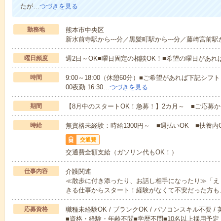
たが…
つづきを見る
勤務地
熊本市中央区
新水前寺駅から---分／黒髪町駅から---分／藤崎宮前駅か
曜日頻度
週2日～OK■曜日固定の相談OK！■希望の曜日があ
時間
9:00～18:00（休憩60分）■ご希望があれば下記シフトもOK
00夜勤 16:30…
つづきを見る
期間
【8月中のスタートOK！急募！】2カ月～ ■ご応募
時給
無資格未経験：時給1300円～ ■週払いOK ■扶養内O
交通費
交通費全額支給（ガソリン代もOK！）
仕事内容
介護関連
≪散歩に付き添ったり、お話し相手になったり≫「え
きる仕事からスタート！経験がなくて不安だった方も
応募資格
職種未経験OK / ブランクOK / パソコンスキル不要 /
■資格・経験・年齢不問■学歴不問■10名以上採用予定